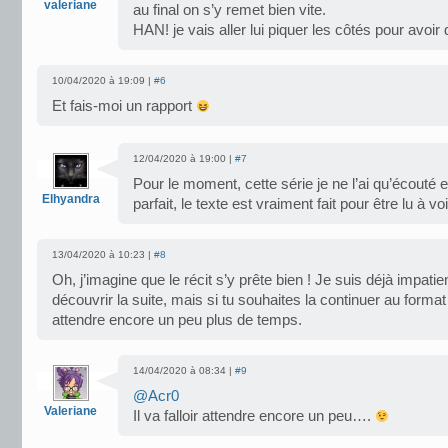
valeriane
au final on s’y remet bien vite.
HAN! je vais aller lui piquer les côtés pour avoir
10/04/2020 à 19:09 |
#6
Et fais-moi un rapport
12/04/2020 à 19:00 |
#7
Pour le moment, cette série je ne l’ai qu’écouté e
Elhyandra
parfait, le texte est vraiment fait pour être lu à 
13/04/2020 à 10:23 |
#8
Oh, j’imagine que le récit s’y prête bien ! Je suis déjà impatie
découvrir la suite, mais si tu souhaites la continuer au format
attendre encore un peu plus de temps.
14/04/2020 à 08:34 |
#9
@Acr0
Valeriane
Il va falloir attendre encore un peu….