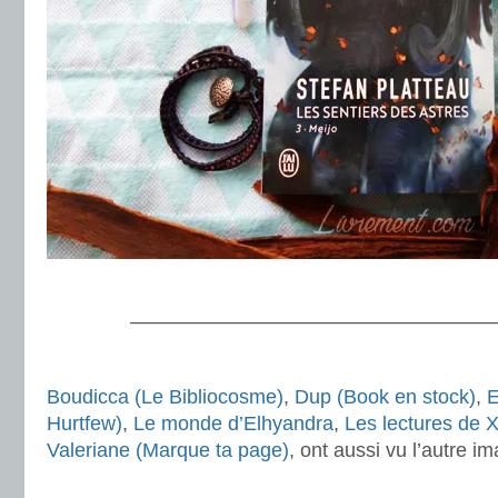
.
———————————————————
.
Boudicca (Le Bibliocosme)
,
Dup (Book en stock)
,
E
Hurtfew)
,
Le monde d’Elhyandra
,
Les lectures de 
Valeriane (Marque ta page)
, ont aussi vu l’autre 
.