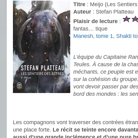
Titre
: Meijo (Les Sentiers
Auteur
: Stefan Platteau
Plaisir de lecture
:
fantas… tique
Manesh, tome 1
,
Shakti t
.
L’équipe du Capitaine Rana
Teules. À cause de la cha
méchants, ce peuple est e
sur la cohésion du groupe
vont devoir passer par de
bord des mondes : les sent
.
.
Les compagnons vont traverser des contrées étrang
une place forte.
Le récit se teinte encore davan
aussi d’une grande inclémence et d’une pure br