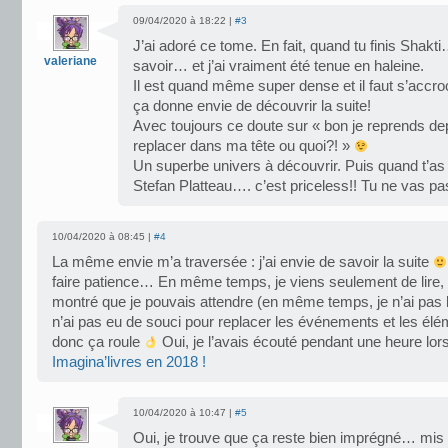
09/04/2020 à 18:22 |
#3
J’ai adoré ce tome. En fait, quand tu finis Shakti
valeriane
savoir… et j’ai vraiment été tenue en haleine.
Il est quand même super dense et il faut s’accr
ça donne envie de découvrir la suite!
Avec toujours ce doute sur « bon je reprends dep
replacer dans ma tête ou quoi?! »
Un superbe univers à découvrir. Puis quand t’as 
Stefan Platteau…. c’est priceless!! Tu ne vas p
10/04/2020 à 08:45 |
#4
La même envie m’a traversée : j’ai envie de savoir la suite
faire patience… En même temps, je viens seulement de lire, al
montré que je pouvais attendre (en même temps, je n’ai pas 
n’ai pas eu de souci pour replacer les événements et les él
donc ça roule
Oui, je l’avais écouté pendant une heure lor
Imagina’livres en 2018 !
10/04/2020 à 10:47 |
#5
Oui, je trouve que ça reste bien imprégné… mis