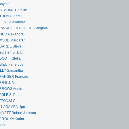
onyme
SEAUME Camille
THONY Piers
LENE Alexandre
RAGA DE MALHERBE Virginia
IER Alexandre
WOOD Margaret
GARDE Steve
eurs en S, T, U
GGOTT Stella
GIEU Pénélope
ILLY Samantha
RANGER François
RIE J. M.
RROWS Annie
GLE S. Peter
ATON M.C.
LLAGAMBA Ugo
NNETT Robert Jackson
RROUKA Karim
sseron