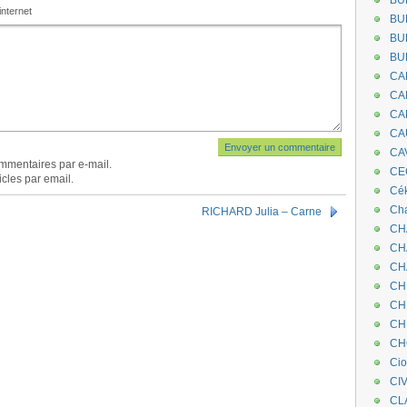
BU
internet
BU
BU
BU
CA
CA
CA
CA
CA
mmentaires par e-mail.
CEC
cles par email.
Cé
Cha
RICHARD Julia – Carne
CH
CH
CH
CH
CH
CH
CH
Ci
CI
CL