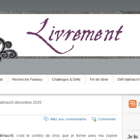
al)
Recherche Fantasy
Challenges & Défis
Fin de Série
Défi Valériacr0
alériacr0 décembre 2020
Allez aux commentaires
Commenter
lériacr0
, c’est le combo de choc que je forme avec ma copine
Je lis