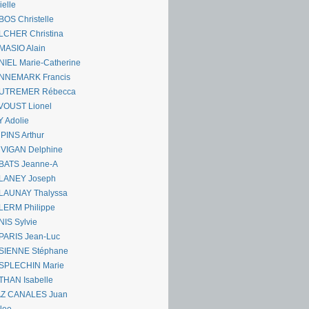
ielle
OS Christelle
LCHER Christina
MASIO Alain
IEL Marie-Catherine
NNEMARK Francis
UTREMER Rébecca
VOUST Lionel
 Adolie
PINS Arthur
 VIGAN Delphine
BATS Jeanne-A
LANEY Joseph
LAUNAY Thalyssa
LERM Philippe
IS Sylvie
PARIS Jean-Luc
SIENNE Stéphane
SPLECHIN Marie
THAN Isabelle
AZ CANALES Juan