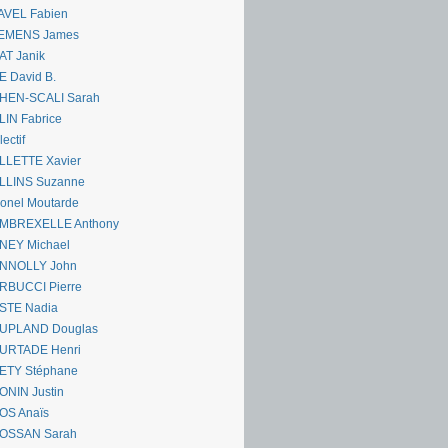
AVEL Fabien
EMENS James
AT Janik
 David B.
HEN-SCALI Sarah
IN Fabrice
lectif
LLETTE Xavier
LLINS Suzanne
onel Moutarde
MBREXELLE Anthony
NEY Michael
NNOLLY John
RBUCCI Pierre
STE Nadia
UPLAND Douglas
URTADE Henri
ETY Stéphane
ONIN Justin
OS Anaïs
OSSAN Sarah