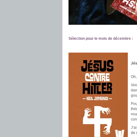
.
Sélection pour le mois de décembre :
.
.
.
Jés
.
Oh,
Voi
dan
gou
Pou
thé
rou
con
J’a
de 