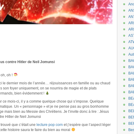
An
AN
AN
AR
AR
AST
AT
AU
Aut
BA
us contre Hitler de Neil Jomunsi
BA
BA
 oh, oh !
BA
ci le dernier mois de l’année… réjouissances en famille ou au chaud
BAR
s son foyer uniquement, on se nourrira de magie et de plats
BA
rmands, bien évidemment !
BEA
r ce mois-ci, il y a comme quelque chose qui s’impose. Quelque
BE
matique. Un « personnage » et je ne pense pas au gros bonhomme
BE
ge mais bien au Messie des Chrétiens. Je t’invite donc à lire : Jésus
tre Hitler de Neil Jomunsi
BE
BE
i trouvé que c’était une
lecture pop corn
et j’espère que l’aspect léger
cette histoire saura te faire du bien au moral
Be