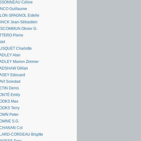
SSONNEAU Céline
ANCO Guillaume
LLON-SPAGNOL Estelle
ANCK Jean-Sébastien
ISCOMMUN Olivier G.
TTERO Pierre
let
USQUET Charlotte
ADLEY Alan
ADLEY Marion Zimmer
ADSHAW Gillian
ASEY Edouard
AVI Soledad
ETIN Denis
ONTË Emily
OOKS Max
OOKS Terry
OWN Peter
OWNE S.G.
CHANAN Col
LARD-CORDEAU Brigitte