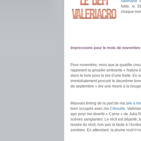
Valériane
. 
futile, si.
chaque mois
.
.
Impressions pour le mois de novembre 
.
Pour novembre, mois que je qualifie cre
rappelant la grisaille ambiante « Nature 
dans le livre pour le lire d’une traite. En
immédiatement procuré le deuxième tome. 
de septembre «
lire une heure à la bougi
.
Mauvais timing de la part de ma
pile à lir
bien occupés avec ma
Citrouille
. Valéria
apo pour me divertir « Carne » de Julia R
scènes sanglantes. Le récit est déjanté, 
lassée du récit, non pas la faute à l’écrit
zombies. En attendant, la plume rock’n’ro
.
.