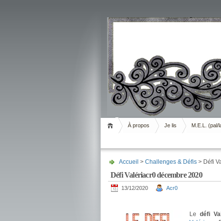
Livrement
À propos
Je lis
M.E.L. (pal/l
Accueil
>
Challenges & Défis
> Défi V
Défi Valériacr0 décembre 2020
13/12/2020
Acr0
.
Le
défi Va