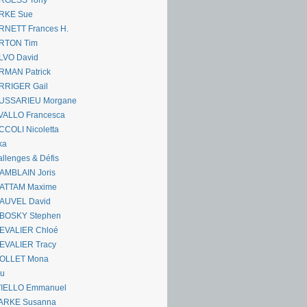
RGESS Tony
RKE Sue
RNETT Frances H.
RTON Tim
LVO David
RMAN Patrick
RRIGER Gail
USSARIEU Morgane
VALLO Francesca
COLI Nicoletta
ka
llenges & Défis
AMBLAIN Joris
ATTAM Maxime
AUVEL David
BOSKY Stephen
EVALIER Chloé
EVALIER Tracy
OLLET Mona
ou
VIELLO Emmanuel
ARKE Susanna