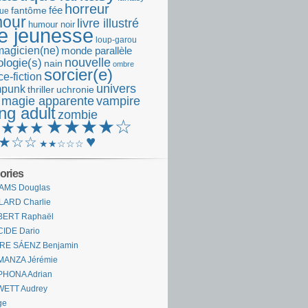
horreur
fantôme
fée
que
our
livre illustré
humour noir
re jeunesse
loup-garou
magicien(ne)
monde parallèle
nouvelle
logie(s)
nain
ombre
sorcier(e)
e-fiction
univers
mpunk
thriller
uchronie
 magie apparente
vampire
ng adult
zombie
★★★★☆
★★★★
♥
★☆☆
★★☆☆☆
ories
AMS Douglas
LARD Charlie
BERT Raphaël
CIDE Dario
IRE SÁENZ Benjamin
MANZA Jérémie
PHONA Adrian
WETT Audrey
ge