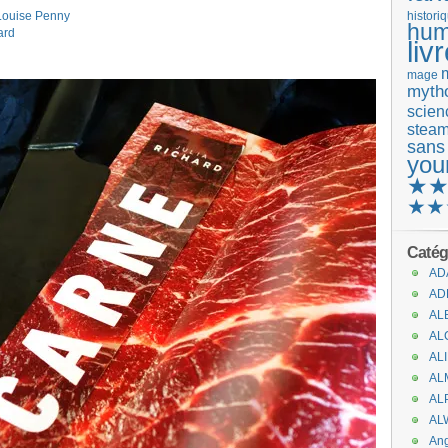
 Louise Penny
histori
hum
ard
liv
mage
mytho
scienc
stea
sans
you
★
★★
Catég
AD
AD
AL
AL
AL
AL
AL
AL
An