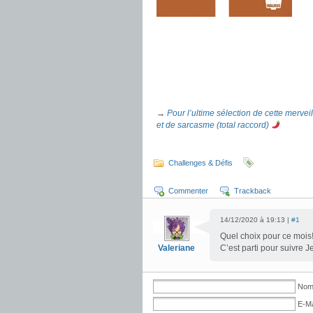
.
.
.
.
→
Pour l’ultime sélection de cette mervei
et de sarcasme (total raccord)
.
Challenges & Défis
Commenter
Trackback
14/12/2020 à 19:13 |
#1
Quel choix pour ce mois
Valeriane
C’est parti pour suivre 
Nom 
E-Ma