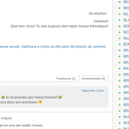
BE
BI
Sa réaction :
BI
BL
Hehehe!!
Quel bon choix! Tu sais toujours bien taper niveau thématique!
BO
BO
Bou
BO
lleuse année, Valériane a choisi un titre plein de piment, de cynisme
BR
BR
BR
BR
BR
Trackbacks (1)
Commentaires (1)
BR
BR
Répondre
|
Citer
BR
!
tu ne pouvais pas mieux trouver!!
BR
Jesus dans ses aventures
BR
BR
BU
(requis)
BU
il (ne sera pas publié) (requis)