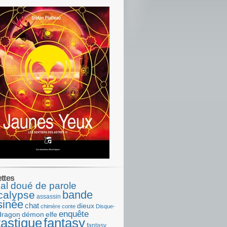
ettes
al doué de parole
bande
calypse
assassin
sinée
chat
dieux
chimère
conte
Disque-
enquête
dragon
démon
elfe
tastique
fantasy
fantasy