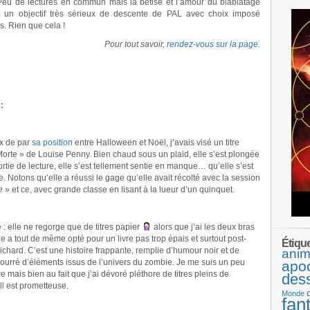
Peu de lectures en commun mais la bêtise et l’amour du blablatage
 Et un objectif très sérieux de descente de PAL avec choix imposé
. Rien que cela !
Pour tout savoir,
rendez-vous sur la page
.
:
ux de par
sa position
entre Halloween et Noël, j’avais visé un titre
Morte » de Louise Penny. Bien chaud sous un plaid, elle s’est plongée
 sortie de lecture, elle s’est tellement sentie en manque… qu’elle s’est
Notons qu’elle a réussi le gage qu’elle avait récolté avec la session
e
» et ce, avec grande classe en lisant à la lueur d’un quinquet.
e
: elle ne regorge que de titres papier
alors que j’ai les deux bras
ne a tout de même opté pour un livre pas trop épais et surtout post-
Étiqu
ichard. C’est une histoire frappante, remplie d’humour noir et de
anim
bourré d’éléments issus de l’univers du zombie. Je me suis un peu
apo
ure mais bien au fait que j’ai dévoré pléthore de titres pleins de
des
ll est prometteuse.
Monde
fan