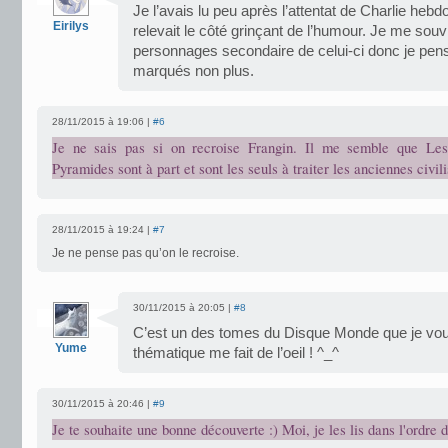
Je l’avais lu peu après l’attentat de Charlie hebd
Eirilys
relevait le côté grinçant de l’humour. Je me so
personnages secondaire de celui-ci donc je pens
marqués non plus.
28/11/2015 à 19:06 |
#6
Je ne sais pas si on recroise Frangin. Il me semble que Les 
Pyramides sont à part et sont les seuls à traiter les anciennes civili
28/11/2015 à 19:24 |
#7
Je ne pense pas qu’on le recroise.
30/11/2015 à 20:05 |
#8
C’est un des tomes du Disque Monde que je voula
Yume
thématique me fait de l’oeil ! ^_^
30/11/2015 à 20:46 |
#9
Je te souhaite une bonne découverte :) Moi, je les lis dans l'ordre d