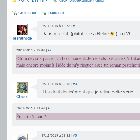
PRATCHETT Terry
dieux
,
Disque-Monde
,
humour
Commenter
Trackback
26/11/2015 à 18:53 |
#1
Dans ma PàL (plutôt Pile à Relire
), en VO.
Tesrathilde
28/11/2015 à 19:04 |
#2
Oh tu devrais passer un bon moment. Je ne suis pas assez à l'aise 
mais encore moins à l'idée de m'y risquer avec un roman pratchetti
26/11/2015 à 22:18 |
#3
Il faudrait décidément que je relise cette série !
Chess
28/11/2015 à 19:04 |
#4
Étais-tu à jour ?
27/11/2015 à 23:32 |
#5