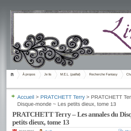
Livrement
À propos
Je lis
M.E.L. (pal/lal)
Recherche Fantasy
Cha
Accueil
>
PRATCHETT Terry
> PRATCHETT Terry
Disque-monde ~ Les petits dieux, tome 13
PRATCHETT Terry – Les annales du Disq
petits dieux, tome 13