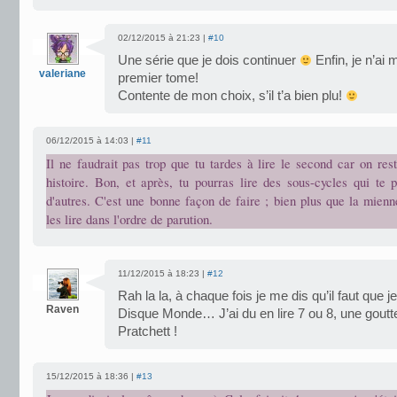
02/12/2015 à 21:23 |
#10
Une série que je dois continuer
Enfin, je n’ai 
valeriane
premier tome!
Contente de mon choix, s’il t’a bien plu!
06/12/2015 à 14:03 |
#11
Il ne faudrait pas trop que tu tardes à lire le second car on re
histoire. Bon, et après, tu pourras lire des sous-cycles qui te 
d'autres. C'est une bonne façon de faire ; bien plus que la mienn
les lire dans l'ordre de parution.
11/12/2015 à 18:23 |
#12
Rah la la, à chaque fois je me dis qu’il faut que 
Raven
Disque Monde… J’ai du en lire 7 ou 8, une goutte
Pratchett !
15/12/2015 à 18:36 |
#13