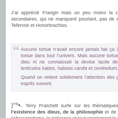
.
J’ai apprécié Frangin mais un peu moins la 
secondaires, qui ne manquent pourtant, pas de se
Tefervoir et Honorbrachios.
.
.
Aucune tortue n’avait encore jamais fait ça
tortue dans tout l’univers. Mais aucune tortu
dieu ni ne connaissait la devise tacite de
testiculos habes, habeas cardia et cerebellum
Quand on retient solidement l’attention des 
esprits suivent.
.
)°º•.
Terry Pratchett surfe sur les thématiqu
l’existence des dieux, de la philosophie
et de t