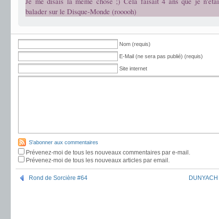
Je me disais la même chose ;) Cela faisait 4 ans que je n'éta
balader sur le Disque-Monde (rooooh)
Nom (requis)
E-Mail (ne sera pas publié) (requis)
Site internet
S'abonner aux commentaires
Prévenez-moi de tous les nouveaux commentaires par e-mail.
Prévenez-moi de tous les nouveaux articles par email.
Rond de Sorcière #64
DUNYACH Je