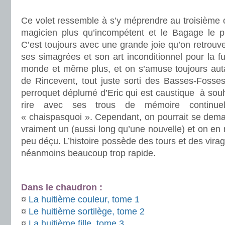
.
Ce volet ressemble à s’y méprendre au troisième 
magicien plus qu’incompétent et le Bagage le pl
C’est toujours avec une grande joie qu’on retrou
ses simagrées et son art inconditionnel pour la fu
monde et même plus, et on s’amuse toujours autan
de Rincevent, tout juste sorti des Basses-Fosse
perroquet déplumé d’Eric qui est caustique à souh
rire avec ses trous de mémoire continue
« chaispasquoi ». Cependant, on pourrait se dema
vraiment un (aussi long qu’une nouvelle) et on en
peu déçu. L’histoire possède des tours et des vira
néanmoins beaucoup trop rapide.
.
Dans le chaudron :
¤
La huitième couleur, tome 1
¤
Le huitième sortilège, tome 2
¤
La huitième fille, tome 3