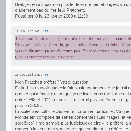
Bref, je ne vais pas non plus le défendre bec et ongles, vu qu’i
clairement pas du meilleur Pratchett…
Posté par Oliv, 23 février 2009 à 11:39
18/08/2012 à 14:30 |
#4
Tu as tout à fait raison ;) Cela n'est pas infâme et puis quand 
Rincevent dedans. Ceci dit, je suis allée fureter à la bibliothèqu
version illustrée que ne s'y trouve pas. J'espère croiser cette version
Quel est ton préféré de Pratchett?
18/08/2012 à 14:30 |
#5
Mon Pratchett préféré? Vaste question!
Déjà, il faut savoir que cela fait plusieurs années que je n’ai rie
que ce qui m’avait plu lorsque je ne lisais quasiment que cet
entre 1998 et 2004 environ — ne serait pas forcément ce qui m
plus en 2009…
Ensuite, il est difficile d’isoler un roman en particulier. Vu que
Monde est composé de séries cohérentes (Les mages, la Mor
sorcières) il me semble plus judicieux de dire « je préfère la 
mages à la série des sorcières » que de dire « je préfère Le 