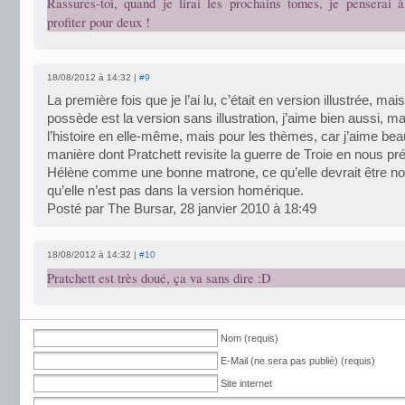
Rassures-toi, quand je lirai les prochains tomes, je penserai à 
profiter pour deux !
18/08/2012 à 14:32 |
#9
La première fois que je l’ai lu, c’était en version illustrée, mais
possède est la version sans illustration, j’aime bien aussi, m
l’histoire en elle-même, mais pour les thèmes, car j’aime be
manière dont Pratchett revisite la guerre de Troie en nous pr
Hélène comme une bonne matrone, ce qu’elle devrait être n
qu’elle n’est pas dans la version homérique.
Posté par The Bursar, 28 janvier 2010 à 18:49
18/08/2012 à 14:32 |
#10
Pratchett est très doué, ça va sans dire :D
Nom (requis)
E-Mail (ne sera pas publié) (requis)
Site internet