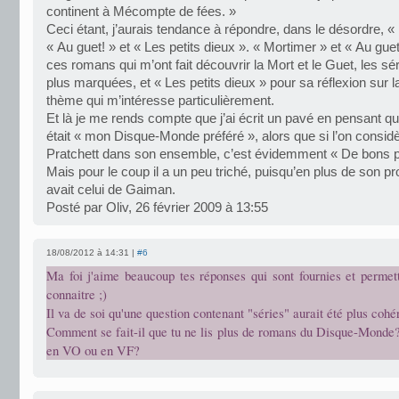
continent à Mécompte de fées. »
Ceci étant, j’aurais tendance à répondre, dans le désordre, «
« Au guet! » et « Les petits dieux ». « Mortimer » et « Au guet
ces romans qui m’ont fait découvrir la Mort et le Guet, les sér
plus marquées, et « Les petits dieux » pour sa réflexion sur la
thème qui m’intéresse particulièrement.
Et là je me rends compte que j’ai écrit un pavé en pensant qu
était « mon Disque-Monde préféré », alors que si l’on consid
Pratchett dans son ensemble, c’est évidemment « De bons
Mais pour le coup il a un peu triché, puisqu’en plus de son pro
avait celui de Gaiman.
Posté par Oliv, 26 février 2009 à 13:55
18/08/2012 à 14:31 |
#6
Ma foi j'aime beaucoup tes réponses qui sont fournies et permet
connaitre ;)
Il va de soi qu'une question contenant "séries" aurait été plus cohér
Comment se fait-il que tu ne lis plus de romans du Disque-Monde? 
en VO ou en VF?