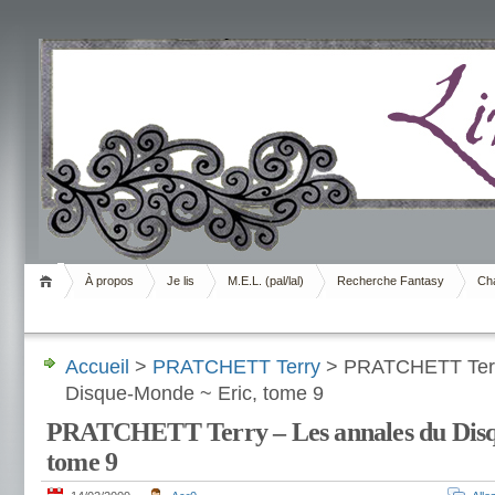
Livrement
À propos
Je lis
M.E.L. (pal/lal)
Recherche Fantasy
Cha
Accueil
>
PRATCHETT Terry
> PRATCHETT Terry
Disque-Monde ~ Eric, tome 9
PRATCHETT Terry – Les annales du Disq
tome 9