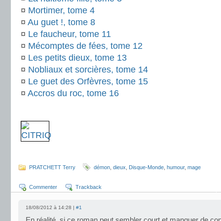
¤
Mortimer, tome 4
¤
Au guet !, tome 8
¤
Le faucheur, tome 11
¤
Mécomptes de fées, tome 12
¤
Les petits dieux, tome 13
¤
Nobliaux et sorcières, tome 14
¤
Le guet des Orfèvres, tome 15
¤
Accros du roc, tome 16
.
.
PRATCHETT Terry
démon
,
dieux
,
Disque-Monde
,
humour
,
mage
Commenter
Trackback
18/08/2012 à 14:28 |
#1
En réalité, si ce roman peut sembler court et manquer de con