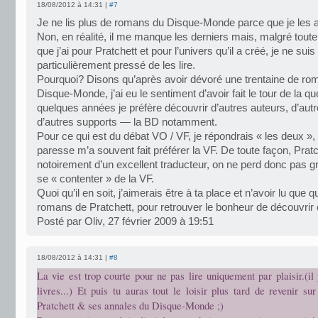
18/08/2012 à 14:31 |
#7
Je ne lis plus de romans du Disque-Monde parce que je les 
Non, en réalité, il me manque les derniers mais, malgré toute
que j’ai pour Pratchett et pour l’univers qu’il a créé, je ne suis
particulièrement pressé de les lire.
Pourquoi? Disons qu’après avoir dévoré une trentaine de ro
Disque-Monde, j’ai eu le sentiment d’avoir fait le tour de la q
quelques années je préfère découvrir d’autres auteurs, d’autr
d’autres supports — la BD notamment.
Pour ce qui est du débat VO / VF, je répondrais « les deux »
paresse m’a souvent fait préférer la VF. De toute façon, Prat
notoirement d’un excellent traducteur, on ne perd donc pas 
se « contenter » de la VF.
Quoi qu’il en soit, j’aimerais être à ta place et n’avoir lu que 
romans de Pratchett, pour retrouver le bonheur de découvrir
Posté par Oliv, 27 février 2009 à 19:51
18/08/2012 à 14:31 |
#8
La vie est trop courte pour ne pas lire uniquement par plaisir.(il
livres...) Et puis tu auras tout le loisir plus tard de revenir s
Pratchett & ses annales du Disque-Monde ;)