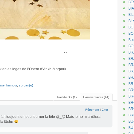
BE
BI
BI
BL
BO
BO
Bou
BO
BR
——————————————————~*
BR
BR
isiter les loges de l’Opéra d’Ankh-Morpork.
BR
BR
BR
asy
,
humour
,
sorcier(e)
BR
BR
Trackbacks (1)
Commentaires (14)
BR
BR
Répondre
|
Citer
BR
ait toujours un peu tourner la tête @_@ Mais je ne m’arrêterai
BU
 la tâche
BU