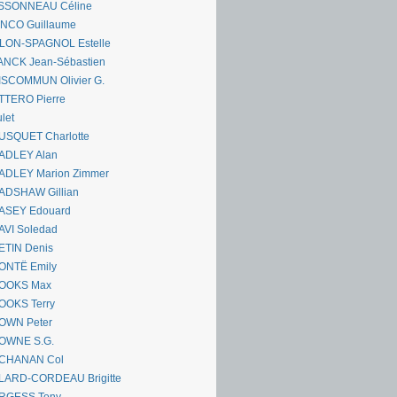
SSONNEAU Céline
ANCO Guillaume
LLON-SPAGNOL Estelle
ANCK Jean-Sébastien
ISCOMMUN Olivier G.
TTERO Pierre
let
USQUET Charlotte
ADLEY Alan
ADLEY Marion Zimmer
ADSHAW Gillian
ASEY Edouard
AVI Soledad
ETIN Denis
ONTË Emily
OOKS Max
OOKS Terry
OWN Peter
OWNE S.G.
CHANAN Col
LARD-CORDEAU Brigitte