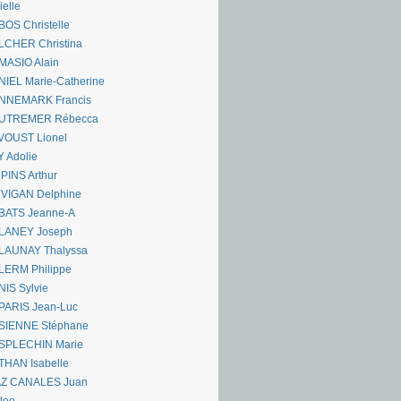
ielle
OS Christelle
LCHER Christina
MASIO Alain
IEL Marie-Catherine
NNEMARK Francis
UTREMER Rébecca
VOUST Lionel
 Adolie
PINS Arthur
 VIGAN Delphine
BATS Jeanne-A
LANEY Joseph
LAUNAY Thalyssa
LERM Philippe
IS Sylvie
PARIS Jean-Luc
SIENNE Stéphane
SPLECHIN Marie
THAN Isabelle
AZ CANALES Juan