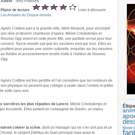
Auteur
: Terry Pratchett
Plaisir de lecture
:
Livre à découvrir
Les Annales du Disque-monde
.
Agnès Créttine part à la grande ville, Aknh-Morpork, pour accomplir
son rêve et devenir chanteuse d’opéra. Mémé Ciredutemps et
Nounou Ogg voient en cette jeune fille, une parfaite recrue pour leur
convent. Tout le monde sait que les sorcières vont par trois. Elles en
profitent pour passer une soirée culturelle, enquêter sur les meurtres
au théâtre et accessoirement rendre visite à l’éditeur de Nounou
Ogg.
.
.
Agnès Crettine est très gentille et l’on considère que les rondeurs de
son physique ne peuvent que l’obliger à rester dans l’ombre et prêter
ie sotte sans voix.
eux sorcières les plus réputées de Lancre
. Mémé Ciredutemps et
Étiqu
s truculents. Elles partent en compagnie de Gredin, un matou
anim
apo
des
ndront colorer la scène
, dont un manager qui ne s’en sort pas et un
Monde
fan
 Chicard, le sergent Détritus du Guet principal mais aussi le