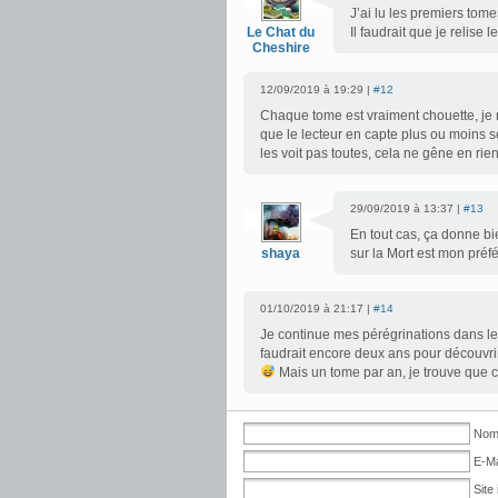
J’ai lu les premiers tom
Le Chat du
Il faudrait que je relise 
Cheshire
12/09/2019 à 19:29 |
#12
Chaque tome est vraiment chouette, je
que le lecteur en capte plus ou moins s
les voit pas toutes, cela ne gêne en rien
29/09/2019 à 13:37 |
#13
En tout cas, ça donne bi
shaya
sur la Mort est mon préf
01/10/2019 à 21:17 |
#14
Je continue mes pérégrinations dans les
faudrait encore deux ans pour découvri
Mais un tome par an, je trouve que c
Nom 
E-Ma
Site 