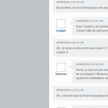
04/09/2019 à 13:13 |
#2
Et pourtant, on ne s’ennuie pas une se
03/09/2019 à 21:11 |
#3
Pour l’instant, j’ai comm
maggie
J’avais hâte de découv
04/09/2019 à 13:13 |
#4
Ah, ce tome-ci est un très bon choix ! 
j’adore !)
04/09/2019 à 20:38 |
#5
Perso, je suis un peu mo
Saureus
de ce bouquin ! Beaucou
quand les révélations arr
06/09/2019 à 12:11 |
#6
Ah, c’est vrai que ce final est quelque c