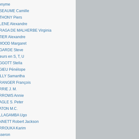
onyme
SEAUME Camille
THONY Piers
LENE Alexandre
RAGA DE MALHERBE Virginia
IER Alexandre
WOOD Margaret
GARDE Steve
eurs en S, T, U
GGOTT Stella
GIEU Pénélope
ILLY Samantha
RANGER François
RIE J. M.
RROWS Annie
GLE S. Peter
ATON M.C.
LLAGAMBA Ugo
NNETT Robert Jackson
RROUKA Karim
sseron