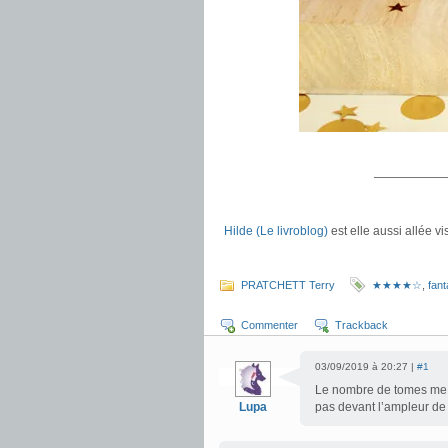
.
——————
.
Hilde (Le livroblog)
est elle aussi allée v
.
PRATCHETT Terry
★★★★☆
,
fant
Commenter
Trackback
03/09/2019 à 20:27 |
#1
Le nombre de tomes me f
Lupa
pas devant l’ampleur de