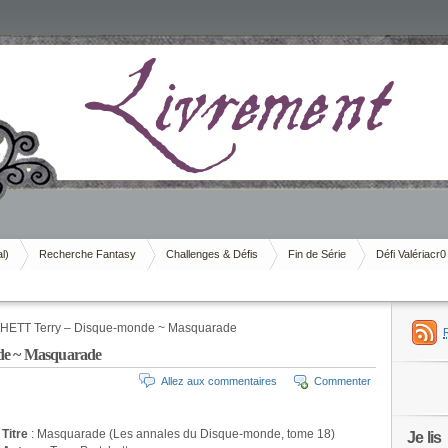
al)
Recherche Fantasy
Challenges & Défis
Fin de Série
Défi Valériacr0
ETT Terry – Disque-monde ~ Masquarade
e ~ Masquarade
Allez aux commentaires
Commenter
Titre
: Masquarade (Les annales du Disque-monde, tome 18)
Je lis