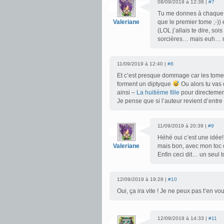
08/09/2019 à 12:38 |
#7
Tu me donnes à chaque fo
Valeriane
que le premier tome ;-)) 
(LOL j’allais te dire, soi
sorcières… mais euh…
11/09/2019 à 12:40 |
#8
Et c’est presque dommage car les tome
forment un diptyque
Ou alors tu vas 
ainsi –
La huitième fille
pour directemen
Je pense que si l’auteur revient d’entre
11/09/2019 à 20:39 |
#9
Héhé oui c’est une idée!
Valeriane
mais bon, avec mon toc de
Enfin ceci dit… un seul t
12/09/2019 à 19:28 |
#10
Oui, ça ira vite ! Je ne peux pas t’en vo
12/09/2019 à 14:33 |
#11