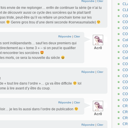
Répondre
|
Citer
CL
is envie de me replonger… enfin de continuer la série (je n’ai lu
CL
et de découvrir aussi ce cycle des sorcières qui te plait tant!
CO
s pas triste, peut-être qu’il va refaire un prochain tome sur les
COE
 non
Genre gros trou d’une demi seconde #cerveaumalade)
CO
COL
Répondre
|
Citer
Col
s sont indépendants… sauf les deux premiers qui
CO
directement au « tome 3 » – si on peut le qualifier
Acr0
CO
t rencontrer les sorcières
 les morts, ce sera la nouvelle du siècle
Col
CO
CO
Répondre
|
Citer
CO
!
CO
 « tout lire dans l’ordre »… ça va être difficile
lol
CO
ome à lire avant d’y être du coup.
CO
CO
Répondre
|
Citer
CR
uloir… je les lis aussi dans l’ordre de publication
CR
Acr0
CR
CR
Répondre
|
Citer