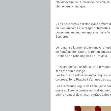
bibliothécaire de l’Université Invisible et 
pleinement à l’intrigue.
.
.
« Les Sorcières » est mon cycle préféré 
du bien au corps et à l’esprit :
l’humour se
pincement au cœur en apprenant à la fin 
Sorcières.
.
Le roman se tourne résolument vers l’opé
de Fantôme de l’Opéra, le roman fantastic
L’anneau de Nibelung et à La Traviata.
.
L’histoire part sur le thème de la psychol
sens et double visage !
Les lieux sont suffisamment loufoques pou
colorées. Terry Pratchett s’amuse des exce
Le/la lecteurice vogue de l’ennuyante com
grâce au livre de cuisine aphrodisiaque
bonne humeur de chacun∙e grâce à des r
.