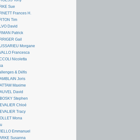
RGESS Tony
RKE Sue
RNETT Frances H.
RTON Tim
LVO David
RMAN Patrick
RRIGER Gail
USSARIEU Morgane
VALLO Francesca
COLI Nicoletta
ka
llenges & Défis
AMBLAIN Joris
ATTAM Maxime
AUVEL David
BOSKY Stephen
EVALIER Chloé
EVALIER Tracy
OLLET Mona
ou
VIELLO Emmanuel
ARKE Susanna