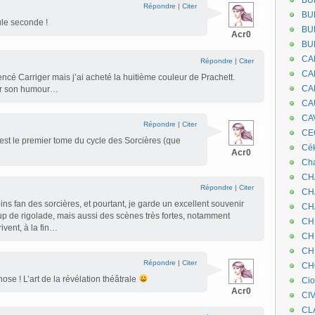
BU
Répondre
|
Citer
BU
ule seconde !
BU
Acr0
BU
CA
Répondre
|
Citer
CA
encé Carriger mais j’ai acheté la huitième couleur de Prachett.
CA
rir son humour…
CA
CA
Répondre
|
Citer
CEC
C’est le premier tome du cycle des Sorcières (que
Cé
Acr0
Cha
CH
Répondre
|
Citer
CH
ins fan des sorcières, et pourtant, je garde un excellent souvenir
CH
p de rigolade, mais aussi des scènes très fortes, notamment
CH
ivent, à la fin…
CH
CH
Répondre
|
Citer
CH
hose ! L’art de la révélation théâtrale
Ci
Acr0
CI
CL