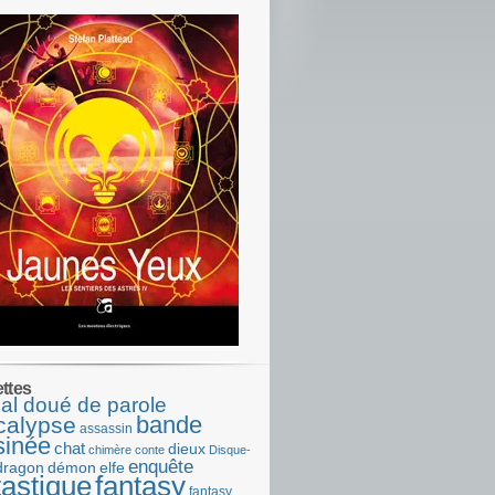
ettes
al doué de parole
bande
calypse
assassin
sinée
chat
dieux
chimère
conte
Disque-
enquête
dragon
démon
elfe
tastique
fantasy
fantasy