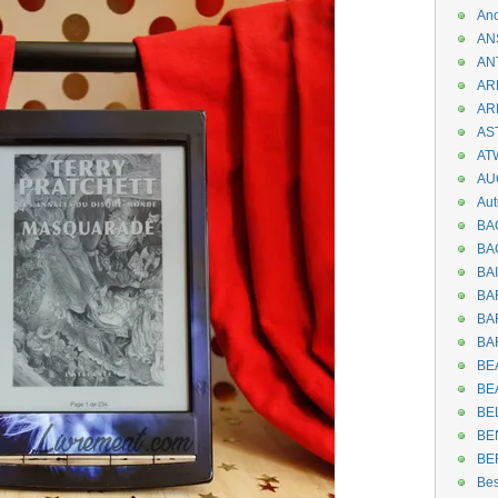
An
AN
AN
AR
AR
AST
AT
AU
Aut
BA
BA
BA
BA
BAR
BA
BEA
BE
BE
BE
BE
Be