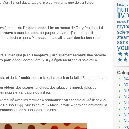
la Mort. Ils font davantage office de figurants que de participer
histori
hum
liv
mage
mytho
des Annales du Disque-monde. Lire un roman de Terry Pratchett fait
scienc
 trouve à tous les coins de pages
. J’avoue, j’ai eu un petit
stea
de ma lecture que « Masquarade » était l’avant dernier tome des
sans
you
★
ra et bien que je sois néophyte, j’ai clairement reconnu une parodie
★★
o-policier de Gaston Leroux. Il y a également des clins d’œil à
Catég
ogie et de
la frontière entre le saint esprit et la folie
. Bonjour double
AD
AD
r obtenir des scènes farfelues, des situations improbables et
AL
ntricités et caricature du milieu.
AL
ptabilité avec les factures à rembourser au chapitre du désir sexuel
AL
 de Nounou Ogg. Aucun doute : « Masquarade » permet d’entretenir la
AL
ebondissements dans tous les sens.
AL
AL
An