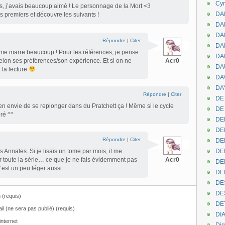
Cyr
es, j’avais beaucoup aimé ! Le personnage de la Mort <3
DAB
les premiers et découvre les suivants !
DA
DA
Répondre
|
Citer
DAN
 me marre beaucoup ! Pour les références, je pense
DA
elon ses préférences/son expérience. Et si on ne
Acr0
DA
 la lecture
DA
DAY
Répondre
|
Citer
DE 
en envie de se replonger dans du Pratchett ça ! Même si le cycle
DE
éré ^^
DE
DE
Répondre
|
Citer
DE
 Annales. Si je lisais un tome par mois, il me
DE
r toute la série… ce que je ne fais évidemment pas
Acr0
DEN
’est un peu léger aussi.
DE
DE
DE
(requis)
DE
il (ne sera pas publié) (requis)
DI
internet