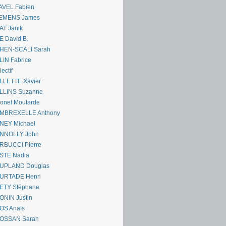
AVEL Fabien
EMENS James
AT Janik
 David B.
HEN-SCALI Sarah
IN Fabrice
lectif
LLETTE Xavier
LLINS Suzanne
onel Moutarde
MBREXELLE Anthony
NEY Michael
NNOLLY John
RBUCCI Pierre
STE Nadia
UPLAND Douglas
URTADE Henri
ETY Stéphane
ONIN Justin
OS Anaïs
OSSAN Sarah