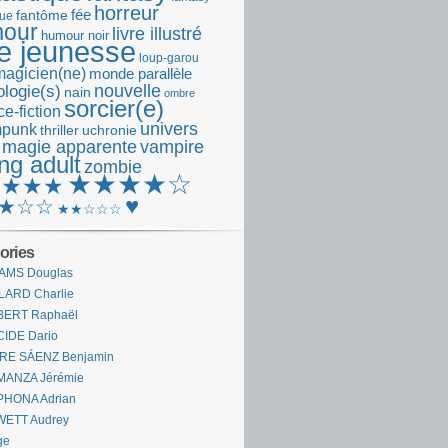
horreur
fantôme
fée
que
our
livre illustré
humour noir
re jeunesse
loup-garou
magicien(ne)
monde parallèle
nouvelle
logie(s)
nain
ombre
sorcier(e)
e-fiction
univers
mpunk
thriller
uchronie
 magie apparente
vampire
ng adult
zombie
★★★★☆
★★★★
♥
★☆☆
★★☆☆☆
ories
AMS Douglas
LARD Charlie
BERT Raphaël
CIDE Dario
IRE SÁENZ Benjamin
MANZA Jérémie
PHONA Adrian
WETT Audrey
ge