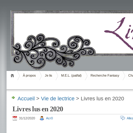
Livrement
À propos
Je lis
M.E.L. (pal/lal)
Recherche Fantasy
Cha
Accueil
>
Vie de lectrice
> Livres lus en 2020
Livres lus en 2020
31/12/2020
Acr0
All