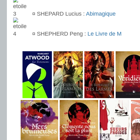
¤ SHEPARD Lucius :
Abimagique
¤ SHEPHERD Peng :
Le Livre de M
.