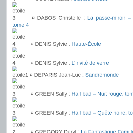
¤ DABOS Christelle :
La passe-miroir –
tome 4
¤ DENIS Sylvie :
Haute-École
¤ DENIS Sylvie :
L’invité de verre
¤ DEPARIS Jean-Luc :
Sandremonde
¤ GREEN Sally :
Half bad – Nuit rouge, to
¤ GREEN Sally :
Half bad – Quête noire, t
¤ GREGORY Daryl :
La Fantastique Famil