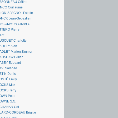
SSONNEAU Céline
ANCO Guillaume
LLON-SPAGNOL Estelle
ANCK Jean-Sébastien
ISCOMMUN Olivier G.
TTERO Pierre
let
USQUET Charlotte
ADLEY Alan
ADLEY Marion Zimmer
ADSHAW Gillian
ASEY Edouard
AVI Soledad
ETIN Denis
ONTË Emily
OOKS Max
OOKS Terry
OWN Peter
OWNE S.G.
CHANAN Col
LARD-CORDEAU Brigitte