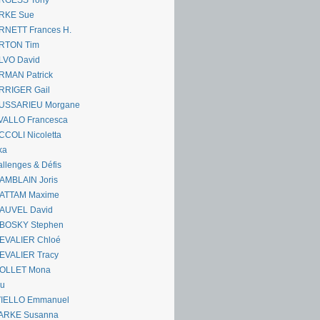
RGESS Tony
RKE Sue
RNETT Frances H.
RTON Tim
LVO David
RMAN Patrick
RRIGER Gail
USSARIEU Morgane
VALLO Francesca
COLI Nicoletta
ka
llenges & Défis
AMBLAIN Joris
ATTAM Maxime
AUVEL David
BOSKY Stephen
EVALIER Chloé
EVALIER Tracy
OLLET Mona
ou
VIELLO Emmanuel
ARKE Susanna