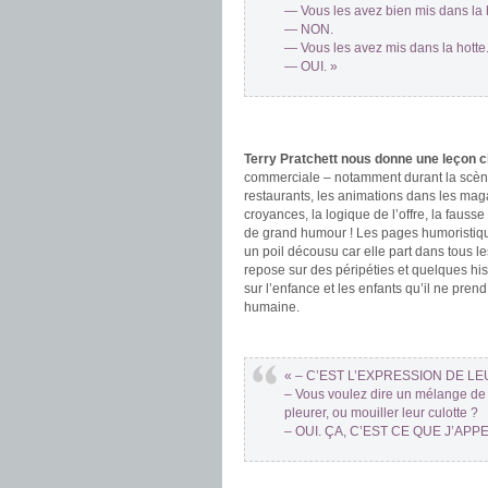
— Vous les avez bien mis dans la h
— NON.
— Vous les avez mis dans la hotte
— OUI. »
.
.
Terry Pratchett nous donne une leçon ci
commerciale – notamment durant la scèn
restaurants, les animations dans les maga
croyances, la logique de l’offre, la fauss
de grand humour ! Les pages humoristiqu
un poil décousu car elle part dans tous l
repose sur des péripéties et quelques hist
sur l’enfance et les enfants qu’il ne prend
humaine.
.
« – C’EST L’EXPRESSION DE LEUR
– Vous voulez dire un mélange de tr
pleurer, ou mouiller leur culotte ?
– OUI. ÇA, C’EST CE QUE J’APP
.