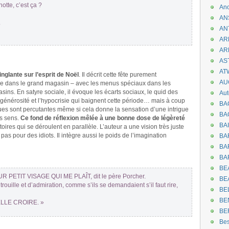
otte, c’est ça ?
An
AN
.
AN
AR
AR
AST
AT
nglante sur l’esprit de Noël
. Il décrit cette fête purement
AU
e dans le grand magasin – avec les menus spéciaux dans les
sins. En satyre sociale, il évoque les écarts sociaux, le quid des
Aut
e générosité et l’hypocrisie qui baignent cette période… mais à coup
BA
es sont percutantes même si cela donne la sensation d’une intrigue
BA
es sens.
Ce fond de réflexion mêlée à une bonne dose de légèreté
BA
oires qui se déroulent en parallèle. L’auteur a une vision très juste
 pas pour des idiots. Il intègre aussi le poids de l’imagination
BA
BAR
BA
BEA
 PETIT VISAGE QUI ME PLAÎT, dit le père Porcher.
BE
ouille et d’admiration, comme s’ils se demandaient s’il faut rire,
BE
BE
ELLE CROIRE. »
BE
Be