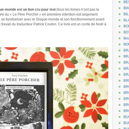
BE
BI
que-monde est un bon cru pour moi
(tous les tomes n’ont pas la
BI
re du « Le Père Porcher » en première intention est largement
de se familiariser avec le Disque-monde et son fonctionnement avant
BL
x travail du traducteur Patrick Couton. Ce livre est un conte de Noël à
BO
BO
.
Bou
.
BO
BR
BR
BR
BR
BR
BR
BR
BR
BR
BR
BR
BU
BU