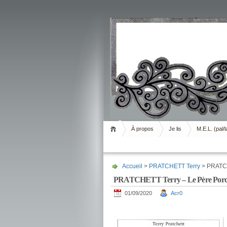
Livrement
À propos
Je lis
M.E.L. (pal/l
Accueil
>
PRATCHETT Terry
> PRATCH
PRATCHETT Terry – Le Père Porc
01/09/2020
Acr0
.