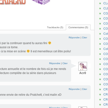
CL
CL
.
CO
COE
CO
Trackbacks (5)
Commentaires (5)
COL
Col
Répondre
|
Citer
CO
ai par la continuer quand tu auras fini
CO
 aussi ce tome.
Col
e à la mise en scène
Il est merveilleux cet être poilu!
CO
CO
Répondre
|
Citer
CO
ture annuelle et le nombre de fois où je me rends
CO
 lecture complète de la série dans plusieurs
Acr0
CO
CO
CO
Répondre
|
Citer
CR
CR
nne envie de relire du Pratchett, c’est malin xD
CR
CR
Répondre
|
Citer