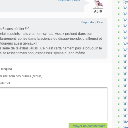
Cyr
DAB
Acr0
DA
DA
Répondre
|
Citer
DAN
p 5 sans hésiter !^^
DA
rtains points mais vraiment sympa. Assez profond dans son
DA
largement reprise dans la science du disque-monde, d’ailleurs) et
 toujours aussi géniaux !
DA
ne série de téléfilms, aussi. Ce n’est certainement pas le bouquin le
DAY
t ça se ressent mais bon, c’est assez sympa quand même…
DE 
DE
DE
(requis)
DE
il (ne sera pas publié) (requis)
DE
internet
DE
DEN
DE
DE
DE
DE
DI