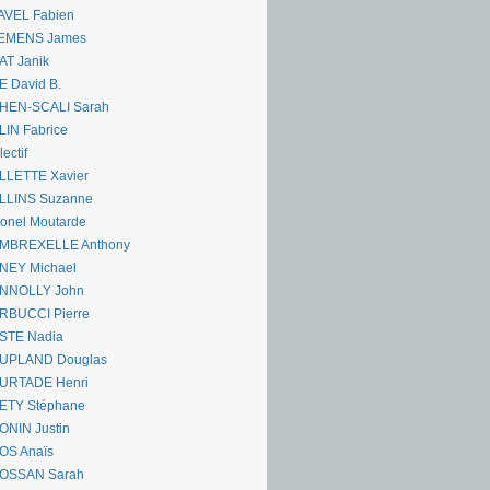
AVEL Fabien
EMENS James
AT Janik
 David B.
HEN-SCALI Sarah
IN Fabrice
lectif
LLETTE Xavier
LLINS Suzanne
onel Moutarde
MBREXELLE Anthony
NEY Michael
NNOLLY John
RBUCCI Pierre
STE Nadia
UPLAND Douglas
URTADE Henri
ETY Stéphane
ONIN Justin
OS Anaïs
OSSAN Sarah