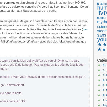
personnage est fascinant
et je vous laisse imaginer les « HO. HO.
histori
hum
efuse de suivre les conseils d’Albert, il agit comme il l’entend. Ce qui
liv
ts. La Mort-aux-Rats est aussi de la partie.
mage
ien malgré elle. Malgré son caractère bien trempé et son bon sens à
mytho
e énigmatique à mes yeux. L’université de l’Invisible fera aussi des
scienc
lustres membres en le Père Porcher initie l’arrivée de divinités (
Les
stea
s fluctue en fonction de la fermeté de la croyance des fidèles.
La
sans
autres, l’oh bon dieu des gueules de bois, la fée bonne humeur, le
you
 fait
glinglanglinglanglinglan
» avec des clochettes quand quelque
★
★★
Catég
e tourna vers la Mort qui avait l’air de vouloir éviter son regard.
 ces trucs-là de la hotte ! Pas les cigares, les pêches à la liqueur
AD
ngers !
AD
AL
çonneux. « Mais vous les avez d’abord mis dans la hotte, c’est ça ?
AL
ça ? affirma Albert.
AL
AL
là dans la hotte.
AL
AL
et mis dans la hotte.
An