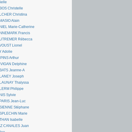
ielle
OS Christelle
LCHER Christina
MASIO Alain
IEL Marie-Catherine
NNEMARK Francis
UTREMER Rébecca
VOUST Lionel
 Adolie
PINS Arthur
 VIGAN Delphine
BATS Jeanne-A
LANEY Joseph
LAUNAY Thalyssa
LERM Philippe
IS Sylvie
PARIS Jean-Luc
SIENNE Stéphane
SPLECHIN Marie
THAN Isabelle
AZ CANALES Juan