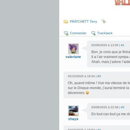
PRATCHETT Terry
Commenter
Trackback
02/09/2020 à 13:50 |
#1
Bon, je crois que je finir
valeriane
Il a l’air vraiment sympa
Ahah, mais j’adore l’aid
02/10/2020 à 19:54 |
#2
Oh, quand même ! Vue ma vitesse de lec
sur le Disque-monde, j’aurai terminé la
décennies
03/09/2020 à 22:59 |
#3
En tout cas tout ça me do
shaya
02/10/2020 à 19:54 |
#4