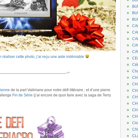
BU
BU
BU
BU
CA
CA
CA
CA
CA
r réaliser cette photo, j’ai reçu une aide indéniable
CEC
Cé
.
Cha
——————————————————~*
CH
CH
ûtienne
de la part Valériane pour notre défi littéraire ; et d’une pierre
CH
allenge
Fin de Série
(j’ai encore de quoi faire avec la saga de Terry
CH
CH
.
CH
CH
Ci
CI
CL