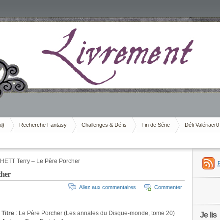
al)
Recherche Fantasy
Challenges & Défis
Fin de Série
Défi Valériacr0
ETT Terry – Le Père Porcher
her
Allez aux commentaires
Commenter
Titre
: Le Père Porcher (Les annales du Disque-monde, tome 20)
Je lis