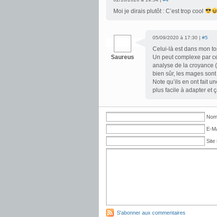
Moi je dirais plutôt : C’est trop cool
05/09/2020 à 17:30 |
#5
Celui-là est dans mon to
Saureus
Un peut complexe par ce
analyse de la croyance (
bien sûr, les mages sont
Note qu’ils en ont fait u
plus facile à adapter e
Nom 
E-Ma
Site 
S'abonner aux commentaires