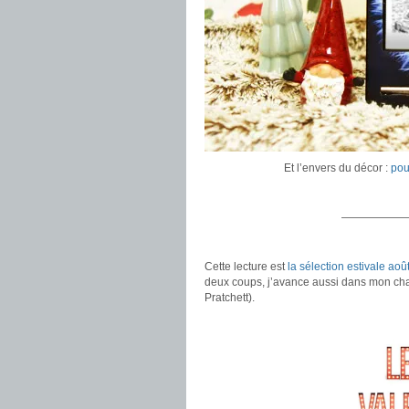
Et l’envers du décor :
pou
——————
.
Cette lecture est
la sélection estivale ao
deux coups, j’avance aussi dans mon ch
Pratchett).