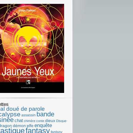
ettes
al doué de parole
bande
calypse
assassin
sinée
chat
dieux
chimère
conte
Disque-
enquête
dragon
démon
elfe
tastique
fantasy
fantasy