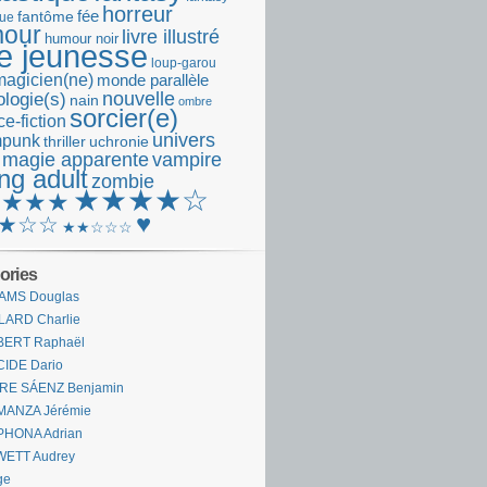
horreur
fantôme
fée
que
our
livre illustré
humour noir
re jeunesse
loup-garou
magicien(ne)
monde parallèle
nouvelle
logie(s)
nain
ombre
sorcier(e)
e-fiction
univers
mpunk
thriller
uchronie
 magie apparente
vampire
ng adult
zombie
★★★★☆
★★★★
♥
★☆☆
★★☆☆☆
ories
AMS Douglas
LARD Charlie
BERT Raphaël
CIDE Dario
IRE SÁENZ Benjamin
MANZA Jérémie
PHONA Adrian
WETT Audrey
ge