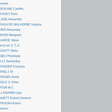
onyme
SEAUME Camille
THONY Piers
LENE Alexandre
RAGA DE MALHERBE Virginia
IER Alexandre
WOOD Margaret
GARDE Steve
eurs en S, T, U
GGOTT Stella
GIEU Pénélope
ILLY Samantha
RANGER François
RIE J. M.
RROWS Annie
GLE S. Peter
ATON M.C.
LLAGAMBA Ugo
NNETT Robert Jackson
RROUKA Karim
sseron