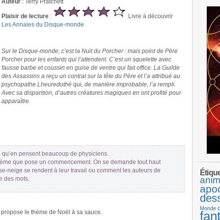
Auteur
: Terry Pratchett
Plaisir de lecture
:
Livre à découvrir
Les Annales du Disque-monde
.
Sur le Disque-monde, c’est la Nuit du Porcher : mais point de Père
Porcher pour les enfants qui l’attendent. C’est un squelette avec
fausse barbe et coussin en guise de ventre qui fait office. La Guilde
des Assassins a reçu un contrat sur la tête du Père et l’a attribué au
psychopathe Lheureduthé qui, de manière improbable, l’a rempli.
Avec sa disparition, d’autres créatures magiques en ont profité pour
apparaître.
.
.
 qu’en pensent beaucoup de physiciens.
blème que pose un commencement. On se demande tout haut
-neige se rendent à leur travail ou comment les auteurs de
Étiqu
anim
he des mots.
apo
des
Monde
t propose le thème de Noël à sa sauce.
fan