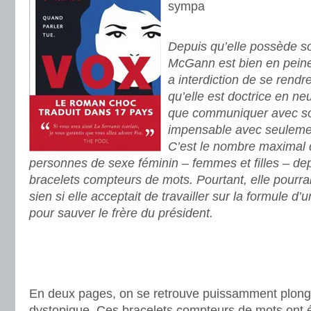
sympa
.
Depuis qu’elle possède s
McGann est bien en peine 
a interdiction de se rendr
qu’elle est doctrice en neu
que communiquer avec so
impensable avec seulemen
C’est le nombre maximal q
personnes de sexe féminin – femmes et filles – dep
bracelets compteurs de mots. Pourtant, elle pourra
sien si elle acceptait de travailler sur la formule d
pour sauver le frère du président.
.
.
.
En deux pages, on se retrouve puissamment plong
dystopique. Ces bracelets compteurs de mots ont ét