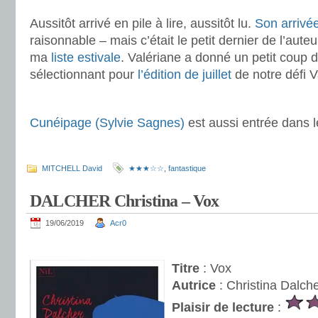
Aussitôt arrivé en pile à lire, aussitôt lu.
Son arrivé
raisonnable – mais c’était le petit dernier de l’auteur
ma
liste estivale
. Valériane a donné un petit coup 
sélectionnant pour
l’édition de juillet
de notre défi V
.
Cunéipage (Sylvie Sagnes)
est aussi entrée dans 
.
MITCHELL David
★★★☆☆
,
fantastique
DALCHER Christina – Vox
19/06/2019
Acr0
.
Titre
: Vox
Autrice
: Christina Dalch
Plaisir de lecture
: