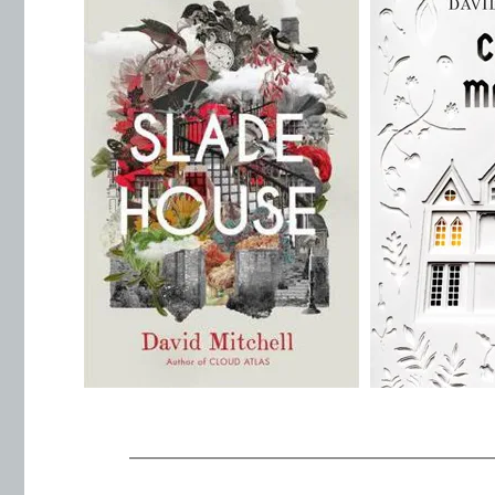
.
———————————————————
.