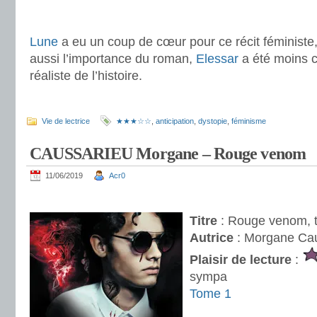
.
Lune
a eu un coup de cœur pour ce récit féministe
aussi l’importance du roman,
Elessar
a été moins c
réaliste de l’histoire.
.
Vie de lectrice
★★★☆☆
,
anticipation
,
dystopie
,
féminisme
CAUSSARIEU Morgane – Rouge venom
11/06/2019
Acr0
.
Titre
: Rouge venom, 
Autrice
: Morgane Ca
Plai
sir de lecture
:
sympa
Tome 1