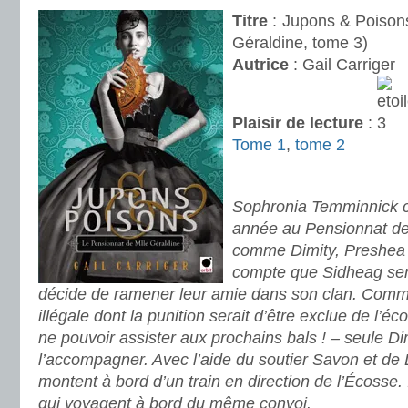
Titre
: Jupons & Poisons
Géraldine, tome 3)
Autrice
: Gail Carriger
Plaisir de lecture
:
Tome 1
,
tome 2
.
.
Sophronia Temminnick 
année au Pensionnat de 
comme Dimity, Preshea e
compte que Sidheag sem
décide de ramener leur amie dans son clan. Comm
illégale dont la punition serait d’être exclue de l’é
ne pouvoir assister aux prochains bals ! – seule Di
l’accompagner. Avec l’aide du soutier Savon et de L
montent à bord d’un train en direction de l’Écosse. 
qui voyagent à bord du même convoi.