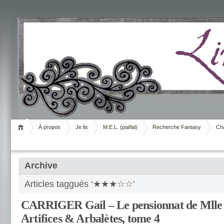
Livrement
À propos
Je lis
M.E.L. (pal/lal)
Recherche Fantasy
Cha
Archive
Articles taggués ‘★★★☆☆’
CARRIGER Gail – Le pensionnat de Mlle 
Artifices & Arbalètes, tome 4