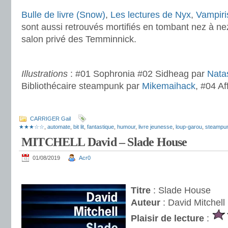
Bulle de livre (Snow)
,
Les lectures de Nyx
,
Vampiri
sont aussi retrouvés mortifiés en tombant nez à n
salon privé des Temminnick.
.
Illustrations
: #01 Sophronia #02 Sidheag par
Nata
Bibliothécaire steampunk par
Mikemaihack
, #04 Af
.
CARRIGER Gail
★★★☆☆
,
automate
,
bit lit
,
fantastique
,
humour
,
livre jeunesse
,
loup-garou
,
steampu
MITCHELL David – Slade House
01/08/2019
Acr0
.
Titre
: Slade House
Auteur
: David Mitchell
Plaisir de lecture
: