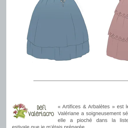
.
———————————————————
.
.
« Artifices & Arbalètes » est l
Valériane a soigneusement sél
elle a pioché dans la list
estivale que je m’étais préparée.