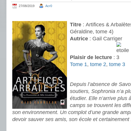
27/08/2019
Acr0
.
Titre
: Artifices & Arbalèt
Géraldine, tome 4)
Autrice
: Gail Carriger
Plaisir de lecture
:
Tome 1
,
tome 2
,
tome 3
.
Depuis l’absence de Savo
soutiers, Sophronia n’a pl
étudier. Elle n’arrive plus
camps se trouvent les diff
son environnement. Un complot d’une grande ampl
devoir sauver ses amis, son école et certainement
.