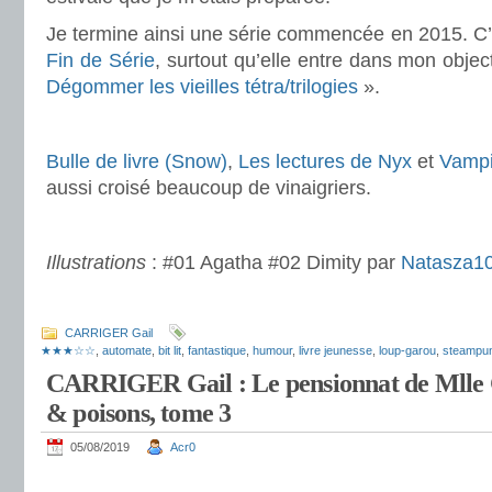
Je termine ainsi une série commencée en 2015. C’e
Fin de Série
, surtout qu’elle entre dans mon obje
Dégommer les vieilles tétra/trilogies
».
.
Bulle de livre (Snow)
,
Les lectures de Nyx
et
Vampi
aussi croisé beaucoup de vinaigriers.
.
Illustrations
: #01 Agatha #02 Dimity par
Natasza1
.
CARRIGER Gail
★★★☆☆
,
automate
,
bit lit
,
fantastique
,
humour
,
livre jeunesse
,
loup-garou
,
steampu
CARRIGER Gail : Le pensionnat de Mlle 
& poisons, tome 3
05/08/2019
Acr0
.