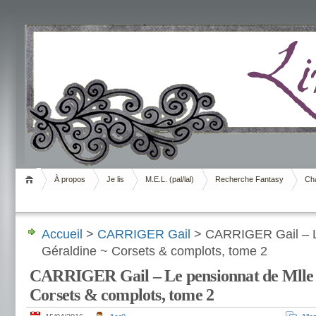
Livrement
À propos
Je lis
M.E.L. (pal/lal)
Recherche Fantasy
Cha
Accueil
>
CARRIGER Gail
> CARRIGER Gail – L
Géraldine ~ Corsets & complots, tome 2
CARRIGER Gail – Le pensionnat de Mlle 
Corsets & complots, tome 2