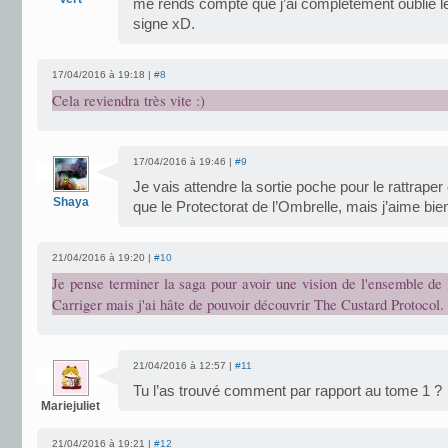
me rends compte que j’ai complètement oublié le
signe xD.
17/04/2016 à 19:18 |
#8
Cela reviendra très vite :)
17/04/2016 à 19:46 |
#9
Je vais attendre la sortie poche pour le rattraper 
Shaya
que le Protectorat de l’Ombrelle, mais j’aime b
21/04/2016 à 19:20 |
#10
Je pense terminer la saga pour avoir une vision de l'ensemble de 
Carriger mais j'ai hâte de pouvoir découvrir The Custard Protocol.
21/04/2016 à 12:57 |
#11
Tu l’as trouvé comment par rapport au tome 1 ?
Mariejuliet
21/04/2016 à 19:21 |
#12