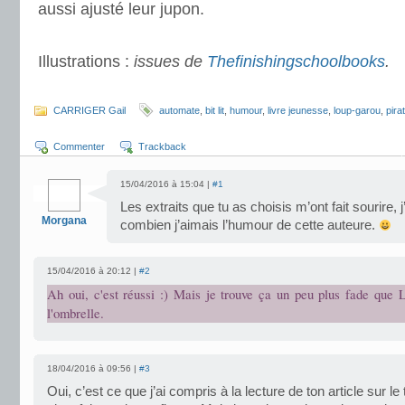
aussi ajusté leur jupon.
.
Illustrations :
issues de
Thefinishingschoolbooks
.
.
CARRIGER Gail
automate
,
bit lit
,
humour
,
livre jeunesse
,
loup-garou
,
pira
Commenter
Trackback
15/04/2016 à 15:04 |
#1
Les extraits que tu as choisis m’ont fait sourire, 
Morgana
combien j’aimais l’humour de cette auteure.
15/04/2016 à 20:12 |
#2
Ah oui, c'est réussi :) Mais je trouve ça un peu plus fade que L
l'ombrelle.
18/04/2016 à 09:56 |
#3
Oui, c’est ce que j’ai compris à la lecture de ton article sur le