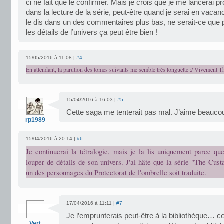
ci ne fait que le confirmer. Mais je crois que je me lancerai 
dans la lecture de la série, peut-être quand je serai en vac
le dis dans un des commentaires plus bas, ne serait-ce que 
les détails de l’univers ça peut être bien !
15/05/2016 à 11:08 |
#4
En attendant, la parution des tomes suivants me semble très longuette :/ Vivement T
15/04/2016 à 16:03 |
#5
Cette saga me tenterait pas mal. J’aime beaucoup
rp1989
15/04/2016 à 20:14 |
#6
Je continuerai la tétralogie, mais je la lis uniquement parce qu
louper de détails de son univers. J'ai hâte que la série "The Cust
un des personnages du Protectorat de l'ombrelle soit traduite.
17/04/2016 à 11:11 |
#7
Je l’emprunterais peut-être à la bibliothèque… ceci
Vert