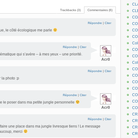
CL
Trackbacks (3)
Commentaires (6)
CL
CO
Répondre
|
Citer
COE
que, le côté écologique me parle
CO
COL
Col
Répondre
|
Citer
CO
hématique qui s’avère – à mes yeux – une priorité.
CO
Acr0
Col
CO
Répondre
|
Citer
CO
 la photo :p
CO
CO
CO
Répondre
|
Citer
CO
it de le poser dans ma petite jungle personnelle
Acr0
CO
CR
Répondre
|
Citer
CR
faire une place dans ma jungle livresque tiens ! Le message
CR
aucoup, merci
CR