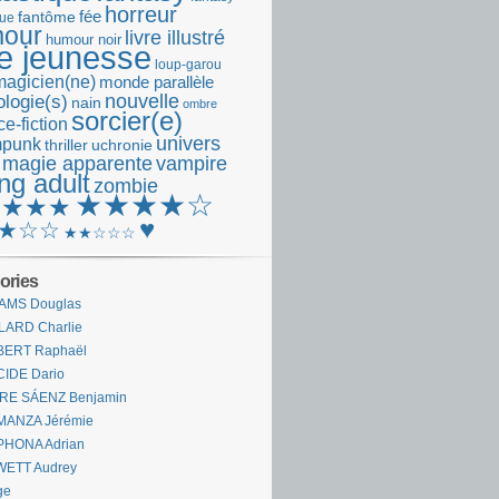
horreur
fantôme
fée
que
our
livre illustré
humour noir
re jeunesse
loup-garou
magicien(ne)
monde parallèle
nouvelle
logie(s)
nain
ombre
sorcier(e)
e-fiction
univers
mpunk
thriller
uchronie
 magie apparente
vampire
ng adult
zombie
★★★★☆
★★★★
♥
★☆☆
★★☆☆☆
ories
AMS Douglas
LARD Charlie
BERT Raphaël
CIDE Dario
IRE SÁENZ Benjamin
MANZA Jérémie
PHONA Adrian
WETT Audrey
ge