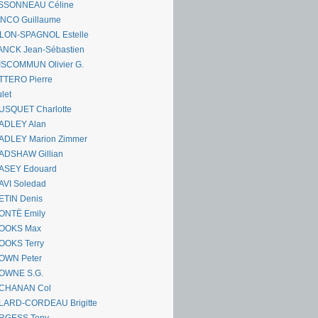
SSONNEAU Céline
ANCO Guillaume
LLON-SPAGNOL Estelle
ANCK Jean-Sébastien
ISCOMMUN Olivier G.
TTERO Pierre
let
USQUET Charlotte
ADLEY Alan
ADLEY Marion Zimmer
ADSHAW Gillian
ASEY Edouard
AVI Soledad
ETIN Denis
ONTË Emily
OOKS Max
OOKS Terry
OWN Peter
OWNE S.G.
CHANAN Col
LARD-CORDEAU Brigitte