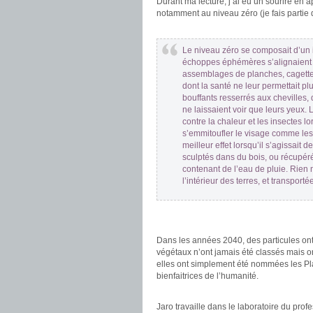
Durant ma lecture, j’ai eu un sourire en 
notamment au niveau zéro (je fais partie 
.
Le niveau zéro se composait d’un 
échoppes éphémères s’alignaient 
assemblages de planches, cagettes,
dont la santé ne leur permettait p
bouffants resserrés aux chevilles,
ne laissaient voir que leurs yeux.
contre la chaleur et les insectes lo
s’emmitoufler le visage comme les e
meilleur effet lorsqu’il s’agissait d
sculptés dans du bois, ou récupé
contenant de l’eau de pluie. Rien n
l’intérieur des terres, et transportée
.
.
Dans les années 2040, des particules on
végétaux n’ont jamais été classés mais on
elles ont simplement été nommées les P
bienfaitrices de l’humanité.
.
Jaro travaille dans le laboratoire du pro