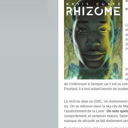
A
P
.
L
e
a
i
D
P
.
.
P
d
e
de s’intéresser à Semper car il est vu co
Pourtant, Il a tout autant besoin de soutie
.
Le récit se situe en 2081. Un événement 
six. On se retrouve dans la sky-city de M
l’assèchement de la Loire’.
On note quelq
comportement, et certaines mœurs. Selon 
manque de sécurité se fait réellement sent