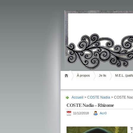
Livrement
À propos
Je lis
M.E.L. (pal/l
Accueil
>
COSTE Nadia
> COSTE Nad
COSTE Nadia – Rhizome
11/12/2018
Acr0
.
T