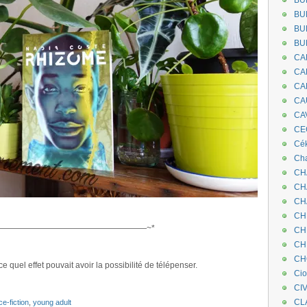
BU
BU
BU
BU
CA
CA
CA
CA
CA
CEC
Cé
Cha
CH
CH
CH
CH
——————————————————~*
CH
CH
CH
 quel effet pouvait avoir la possibilité de télépenser.
Ci
CI
CL
e-fiction
,
young adult