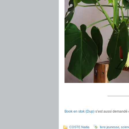
.
——————
.
Book en stok (Dup)
s’est aussi demandé ce
.
COSTE Nadia
livre jeunesse
,
scienc