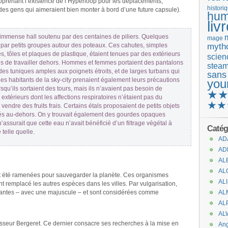
apprenant l’existence de l’Hyperloop pour les déplacements,
histori
des gens qui aimeraient bien monter à bord d’une future capsule).
hum
liv
immense hall soutenu par des centaines de piliers. Quelques
mage
par petits groupes autour des poteaux. Ces cahutes, simples
mytho
 tôles et plaques de plastique, étaient tenues par des extérieurs
scienc
lus de travailler dehors. Hommes et femmes portaient des pantalons
stea
 des tuniques amples aux poignets étroits, et de larges turbans qui
sans
 Les habitants de la sky-city prenaient également leurs précautions
you
rsqu’ils sortaient des tours, mais ils n’avaient pas besoin de
★
xtérieurs dont les affections respiratoires n’étaient pas du
★★
e vendre des fruits frais. Certains étals proposaient de petits objets
rés au-dehors. On y trouvait également des gourdes opaques
’assurait que cette eau n’avait bénéficié d’un filtrage végétal à
Catég
 telle quelle.
AD
AD
AL
AL
t été ramenées pour sauvegarder la planète. Ces organismes
AL
t remplacé les autres espèces dans les villes. Par vulgarisation,
lantes – avec une majuscule – et sont considérées comme
AL
AL
AL
fesseur Bergeret. Ce dernier consacre ses recherches à la mise en
An