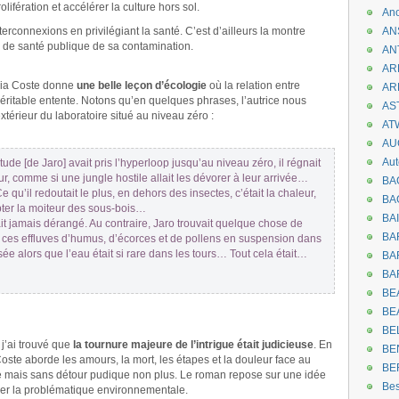
lifération et accélérer la culture hors sol.
An
terconnexions en privilégiant la santé. C’est d’ailleurs la montre
AN
s de santé publique de sa contamination.
AN
AR
dia Coste donne
une belle leçon d’écologie
où la relation entre
AR
éritable entente. Notons qu’en quelques phrases, l’autrice nous
AST
térieur du laboratoire situé au niveau zéro :
AT
AU
Aut
ude [de Jaro] avait pris l’hyperloop jusqu’au niveau zéro, il régnait
r, comme si une jungle hostile allait les dévorer à leur arrivée…
BA
 qu’il redoutait le plus, en dehors des insectes, c’était la chaleur,
BA
pter la moiteur des sous-bois…
BA
ait jamais dérangé. Au contraire, Jaro trouvait quelque chose de
BA
ces effluves d’humus, d’écorces et de pollens en suspension dans
ée alors que l’eau était si rare dans les tours… Tout cela était…
BAR
BA
BEA
BE
BE
j’ai trouvé que
la tournure majeure de l’intrigue était judicieuse
. En
BE
ste aborde les amours, la mort, les étapes et la douleur face au
BE
 mais sans détour pudique non plus. Le roman repose sur une idée
Be
cer la problématique environnementale.