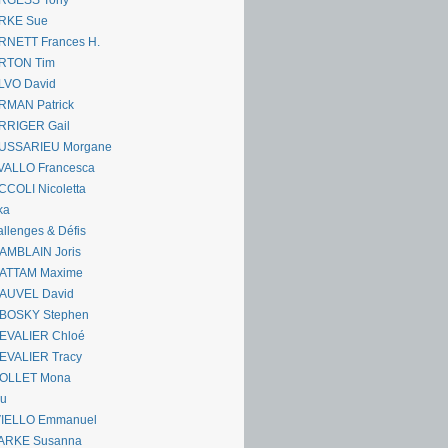
RGESS Tony
RKE Sue
RNETT Frances H.
RTON Tim
LVO David
RMAN Patrick
RRIGER Gail
USSARIEU Morgane
VALLO Francesca
COLI Nicoletta
ka
llenges & Défis
AMBLAIN Joris
ATTAM Maxime
AUVEL David
BOSKY Stephen
EVALIER Chloé
EVALIER Tracy
OLLET Mona
ou
VIELLO Emmanuel
ARKE Susanna