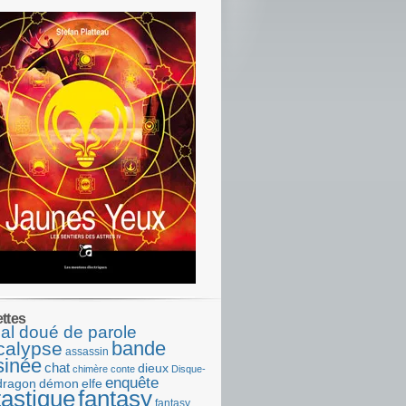
ettes
al doué de parole
bande
calypse
assassin
sinée
chat
dieux
chimère
conte
Disque-
enquête
dragon
démon
elfe
tastique
fantasy
fantasy