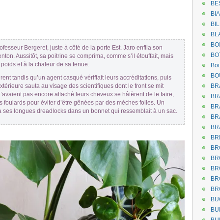
BE
BI
BI
BL
BO
esseur Bergeret, juste à côté de la porte Est. Jaro enfila son
BO
nton. Aussitôt, sa poitrine se comprima, comme s’il étouffait, mais
 poids et à la chaleur de sa tenue.
Bou
BO
ent tandis qu’un agent casqué vérifiait leurs accréditations, puis
extérieure sauta au visage des scientifiques dont le front se mit
BR
n’avaient pas encore attaché leurs cheveux se hâtèrent de le faire,
BR
es foulards pour éviter d’être gênées par des mèches folles. Un
BR
 ses longues dreadlocks dans un bonnet qui ressemblait à un sac.
BR
BR
BR
BR
BR
BR
BR
BR
BU
BU