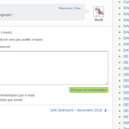
Cyr
DAB
Répondre
|
Citer
DA
iginale !
Acr0
DA
DAN
DA
(requis)
DA
il (ne sera pas publié) (requis)
DA
internet
DAY
DE 
DE
DE
DE
DE
DE
DEN
mmentaires par e-mail.
DE
cles par email.
DE
Défi Valériacr0 – décembre 2018
DE
DE
DI