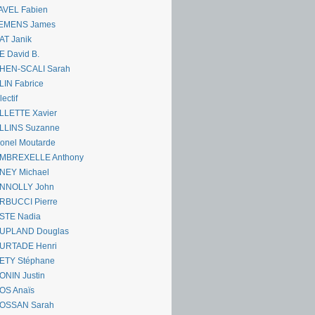
AVEL Fabien
EMENS James
AT Janik
 David B.
HEN-SCALI Sarah
IN Fabrice
lectif
LLETTE Xavier
LLINS Suzanne
onel Moutarde
MBREXELLE Anthony
NEY Michael
NNOLLY John
RBUCCI Pierre
STE Nadia
UPLAND Douglas
URTADE Henri
ETY Stéphane
ONIN Justin
OS Anaïs
OSSAN Sarah