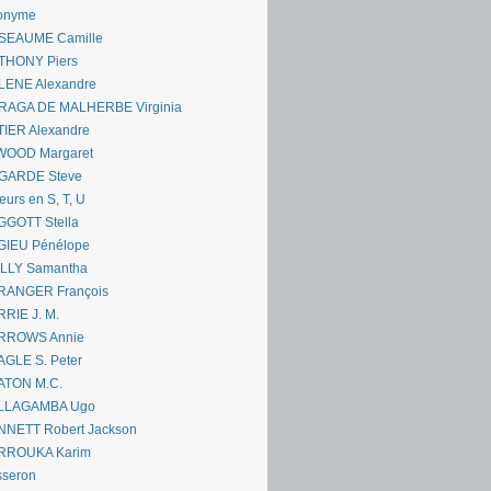
onyme
SEAUME Camille
THONY Piers
LENE Alexandre
RAGA DE MALHERBE Virginia
IER Alexandre
WOOD Margaret
GARDE Steve
eurs en S, T, U
GGOTT Stella
GIEU Pénélope
ILLY Samantha
RANGER François
RIE J. M.
RROWS Annie
GLE S. Peter
ATON M.C.
LLAGAMBA Ugo
NNETT Robert Jackson
RROUKA Karim
sseron