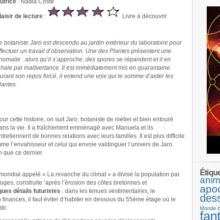
utrice
: Nadia Coste
laisir de lecture
:
Livre à découvrir
e botaniste Jaro est descendu au jardin extérieur du laboratoire pour
ffectuer un travail d’observation. Une des Plantes présentent une
nomalie : alors qu’il s’approche, des spores se répandent et il en
nhale par inadvertance. Il est immédiatement mis en quarantaine.
urant son repos forcé, il entend une voix qui le somme d’aider les
lantes.
our cette histoire, on suit Jaro, botaniste de métier et bien entouré
ans la vie. Il a fraîchement emménagé avec Manuela et ils
ntretiennent de bonnes relations avec leurs familles. Il est plus difficile
mme l’envahisseur et celui qui envoie valdinguer l’univers de Jaro.
n que ce dernier.
Étiqu
mondial appelé « La revanche du climat » a divisé la population par
anim
auges, construite ‘après l’érosion des côtes bretonnes et
apo
ues détails futuristes
: dans les tenues vestimentaires, le
des
finances, il faut éviter d’habiter en dessous du 55ème étage où le
ir.
Monde
fan