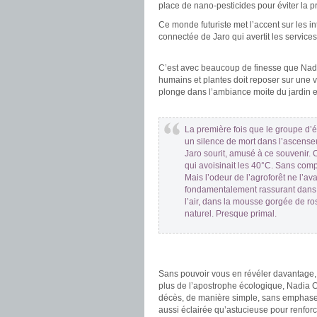
place de nano-pesticides pour éviter la pro
Ce monde futuriste met l’accent sur les in
connectée de Jaro qui avertit les service
.
C’est avec beaucoup de finesse que Na
humains et plantes doit reposer sur une v
plonge dans l’ambiance moite du jardin ex
.
La première fois que le groupe d’ét
un silence de mort dans l’ascenseu
Jaro sourit, amusé à ce souvenir. Ce
qui avoisinait les 40°C. Sans com
Mais l’odeur de l’agroforêt ne l’av
fondamentalement rassurant dans 
l’air, dans la mousse gorgée de ros
naturel. Presque primal.
.
.
Sans pouvoir vous en révéler davantage, 
plus de l’apostrophe écologique, Nadia Co
décès, de manière simple, sans emphase
aussi éclairée qu’astucieuse pour renfor