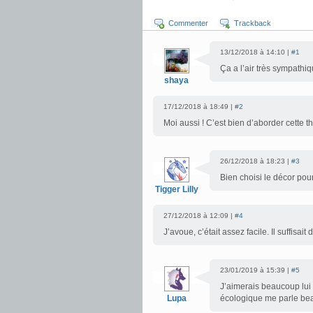
Commenter
Trackback
13/12/2018 à 14:10 |
#1
Ça a l’air très sympathi
shaya
17/12/2018 à 18:49 |
#2
Moi aussi ! C’est bien d’aborder cette t
26/12/2018 à 18:23 |
#3
Bien choisi le décor pour
Tigger Lilly
27/12/2018 à 12:09 |
#4
J’avoue, c’était assez facile. Il suffisa
23/01/2019 à 15:39 |
#5
J’aimerais beaucoup lui 
Lupa
écologique me parle be