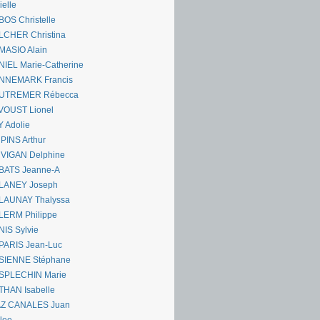
ielle
OS Christelle
LCHER Christina
MASIO Alain
IEL Marie-Catherine
NNEMARK Francis
UTREMER Rébecca
VOUST Lionel
 Adolie
PINS Arthur
 VIGAN Delphine
BATS Jeanne-A
LANEY Joseph
LAUNAY Thalyssa
LERM Philippe
IS Sylvie
PARIS Jean-Luc
SIENNE Stéphane
SPLECHIN Marie
THAN Isabelle
AZ CANALES Juan