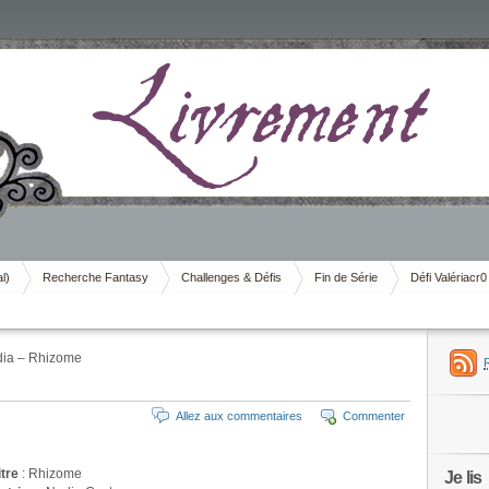
al)
Recherche Fantasy
Challenges & Défis
Fin de Série
Défi Valériacr0
ia – Rhizome
Allez aux commentaires
Commenter
itre
: Rhizome
Je lis