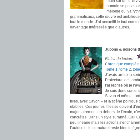
main sur un furtif 
humain se pose sur 
mélodie qui va ryth
grammaticaux, cette œuvre est ambitieuse 
tout le monde. J’ai accueilli le tout com
davantage intéressée que d’autres.
.
.
Jupons & poisons (L
Plaisir de lecture
:
Chronique complète
Tome 1
,
tome 2
,
tom
J’avais arrêté la sér
Protectorat de l’omb
l’ai reprise où je l’
Je suis donc contente
Savon et même Lord F
filles, avec Savon – et la scène politique
établies. Ces jeunes filles se doivent d’
majoritairement en dehors de l’école, c’es
concrètes. Dans un style suranné, Gail C
peu linéaire mais les actions s’enchaine
l’autrice et le surnaturel reste bien intégré
.