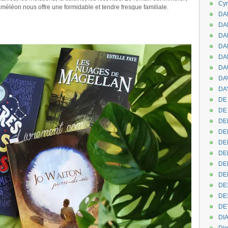
Cyr
caméléon nous offre une formidable et tendre fresque familiale.
DAB
DA
.
DA
DAN
DA
DA
DA
DAY
DE 
DE
DE
DE
DE
DE
DEN
DE
DE
DE
DE
DI