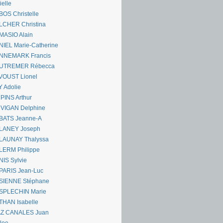
ielle
OS Christelle
LCHER Christina
MASIO Alain
IEL Marie-Catherine
NNEMARK Francis
UTREMER Rébecca
VOUST Lionel
 Adolie
PINS Arthur
 VIGAN Delphine
BATS Jeanne-A
LANEY Joseph
LAUNAY Thalyssa
LERM Philippe
IS Sylvie
PARIS Jean-Luc
SIENNE Stéphane
SPLECHIN Marie
THAN Isabelle
AZ CANALES Juan