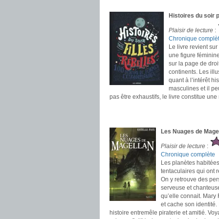
.
Histoires du soir 
Plaisir de lecture
:
Chronique complè
Le livre revient s
une figure féminine
sur la page de droi
continents. Les illu
quant à l’intérêt hi
masculines et il pe
pas être exhaustifs, le livre constitue un
.
.
Les Nuages de Magel
Plaisir de lecture
:
Chronique complète
Les planètes habitée
tentaculaires qui ont
On y retrouve des per
serveuse et chanteus
qu’elle connait. Mary 
et cache son identité.
histoire entremêle piraterie et amitié. Voy