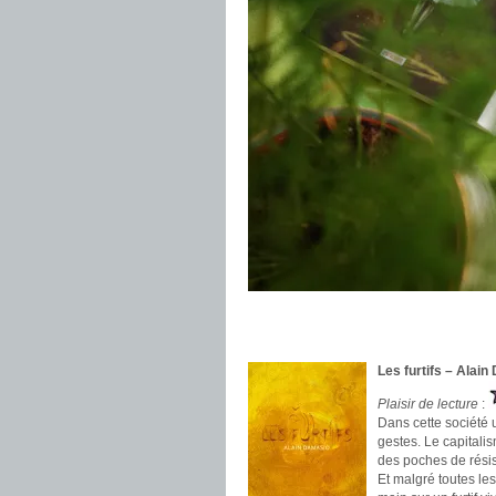
.
.
Les furtifs – Alai
Plaisir de lecture
:
Dans cette société 
gestes. Le capitalis
des poches de rési
Et malgré toutes le