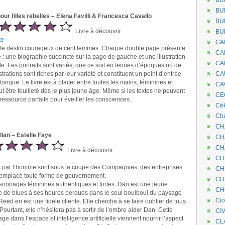
BU
BU
pour filles rebelles – Elena Favilli & Francesca Cavallo
BU
Livre à découvrir
BU
te
CA
ur le destin courageux de cent femmes. Chaque double page présente
CA
 : une biographie succincte sur la page de gauche et une illustration
CA
te. Les portraits sont variés, que ce soit en termes d’époques ou de
strations sont riches par leur variété et constituent un point d’entrée
CA
storique. Le livre est à placer entre toutes les mains, féminines et
CA
ut être feuilleté dès le plus jeune âge. Même si les textes ne peuvent
CEC
e ressource parfaite pour éveiller les consciences.
Cé
Cha
CH
lan – Estelle Faye
CH
CH
Livre à découvrir
CH
s par l’homme sont sous la coupe des Compagnies, des entreprises
CH
 remplacé toute forme de gouvernement.
CH
sonnages féminines authentiques et fortes. Dan est une jeune
CH
e de blues à ses heures perdues dans le seul bouiboui du paysage
Ci
Reed en est une fidèle cliente. Elle cherche à se faire oublier de tous
 Pourtant, elle n’hésitera pas à sortir de l’ombre aider Dan. Cette
CI
age dans l’espace et intelligence artificielle viennent nourrir l’aspect
CL