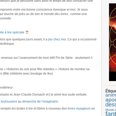
 trésors que je découvre sans avoir le temps de leur consacrer une
ompromis entre ma bonne conscience livresque et moi. Je vous
 qui touche de près ou de loin le monde des livres ; comme une
onnelle.
ile à lire spéciale
alors que quelques jours avant, il a
plu chez moi
. Ce qui a occasionné
bliothèque.
 revenue sur l’avancement de mon défi Fin de Série : seulement
3
i « Histoires du soir pour fille rebelles ». Histoire de montrer sa
an (fête célébrée avec boutage de feu).
extérieur :
Étiqu
anim
masio et Jean-Claude Dunyach et j’ai aimé leur joute verbale.
apo
 toulousains
au
dimanche de l’imaginaire
.
des
e remplis les boites à lire et libère à nouveau des
livres voyageurs
en
Monde
fan