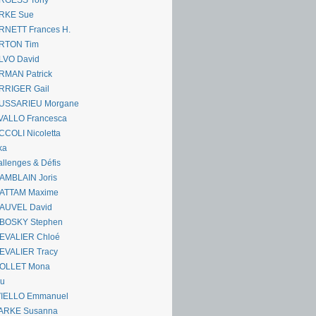
RGESS Tony
RKE Sue
RNETT Frances H.
RTON Tim
LVO David
RMAN Patrick
RRIGER Gail
USSARIEU Morgane
VALLO Francesca
COLI Nicoletta
ka
llenges & Défis
AMBLAIN Joris
ATTAM Maxime
AUVEL David
BOSKY Stephen
EVALIER Chloé
EVALIER Tracy
OLLET Mona
ou
VIELLO Emmanuel
ARKE Susanna