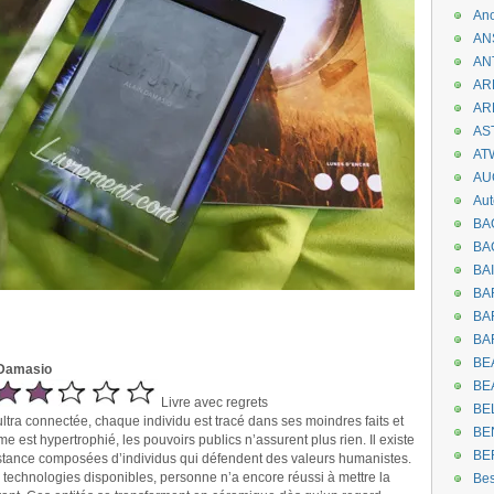
An
AN
AN
AR
AR
AST
AT
AU
Aut
BA
BA
BA
BA
BAR
BA
BEA
n Damasio
BE
Livre avec regrets
BE
ultra connectée, chaque individu est tracé dans ses moindres faits et
BE
me est hypertrophié, les pouvoirs publics n’assurent plus rien. Il existe
BE
stance composées d’individus qui défendent des valeurs humanistes.
s technologies disponibles, personne n’a encore réussi à mettre la
Be