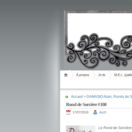
Livrement
À propos
Je lis
M.E.L. (pal/l
Accueil
>
DAMASIO Alain
,
Ronds de S
Rond de Sorcière #108
17/07/2019
Acr0
.
Le Rond de Sorcière m