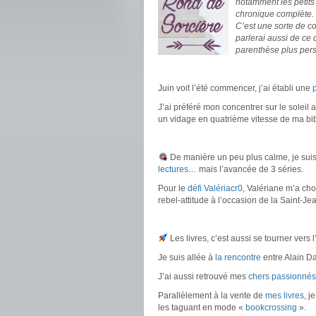
notamment les petits
chronique complète.
C’est une sorte de c
parlerai aussi de ce
parenthèse plus pers
.
Juin voit l’été commencer, j’ai établi une
p
J’ai préféré mon concentrer sur le soleil 
un vidage en quatrième vitesse de ma bi
.
De manière un peu plus calme, je suis
lectures
… mais l’avancée de 3 séries.
Pour le
défi Valériacr0,
Valériane m’a chois
rebel-attitude à l’occasion de la Saint-Je
.
Les livres, c’est aussi se tourner vers l’
Je suis allée à
la rencontre
entre Alain Da
J’ai aussi retrouvé mes
chers passionnés
Parallèlement à la vente de
mes livres
, j
les taguant en mode «
bookcrossing
».