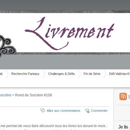
al)
Recherche Fantasy
Challenges & Défis
Fin de Série
Défi Valériacr0
orcière
> Rond de Sorcière #108
Allez aux commentaires
Commenter
e permet de vous faire découvrir tous les livres lus durant le mois ;
Je lis