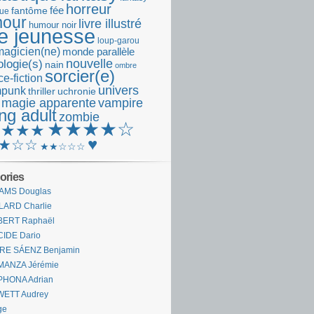
horreur
fantôme
fée
que
our
livre illustré
humour noir
re jeunesse
loup-garou
magicien(ne)
monde parallèle
nouvelle
logie(s)
nain
ombre
sorcier(e)
e-fiction
univers
mpunk
thriller
uchronie
 magie apparente
vampire
ng adult
zombie
★★★★☆
★★★★
♥
★☆☆
★★☆☆☆
ories
AMS Douglas
LARD Charlie
BERT Raphaël
CIDE Dario
IRE SÁENZ Benjamin
MANZA Jérémie
PHONA Adrian
WETT Audrey
ge