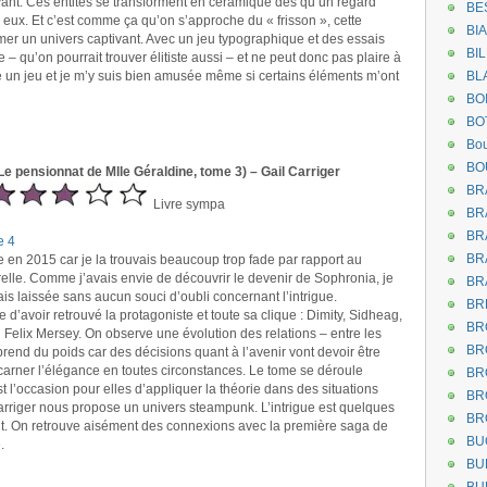
vivant. Ces entités se transforment en céramique dès qu’un regard
BE
eux. Et c’est comme ça qu’on s’approche du « frisson », cette
BI
mer un univers captivant. Avec un jeu typographique et des essais
BI
– qu’on pourrait trouver élitiste aussi – et ne peut donc pas plaire à
me un jeu et je m’y suis bien amusée même si certains éléments m’ont
BL
BO
BO
Bou
BO
e pensionnat de Mlle Géraldine, tome 3) – Gail Carriger
BR
Livre sympa
BR
BR
e 4
BR
ie en 2015 car je la trouvais beaucoup trop fade par rapport au
relle. Comme j’avais envie de découvrir le devenir de Sophronia, je
BR
avais laissée sans aucun souci d’oubli concernant l’intrigue.
BR
 d’avoir retrouvé la protagoniste et toute sa clique : Dimity, Sidheag,
BR
elix Mersey. On observe une évolution des relations – entre les
BR
 prend du poids car des décisions quant à l’avenir vont devoir être
incarner l’élégance en toutes circonstances. Le tome se déroule
BR
t l’occasion pour elles d’appliquer la théorie dans des situations
BR
arriger nous propose un univers steampunk. L’intrigue est quelques
BR
nt. On retrouve aisément des connexions avec la première saga de
BU
.
BU