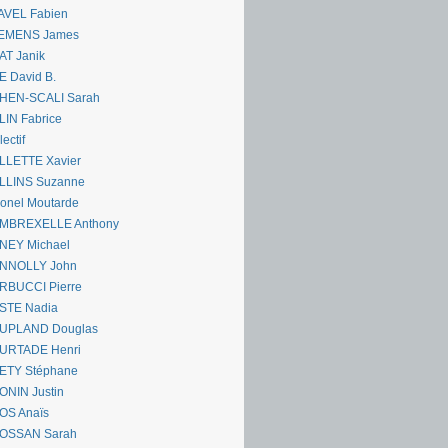
AVEL Fabien
EMENS James
AT Janik
 David B.
HEN-SCALI Sarah
IN Fabrice
lectif
LLETTE Xavier
LLINS Suzanne
onel Moutarde
MBREXELLE Anthony
NEY Michael
NNOLLY John
RBUCCI Pierre
STE Nadia
UPLAND Douglas
URTADE Henri
ETY Stéphane
ONIN Justin
OS Anaïs
OSSAN Sarah