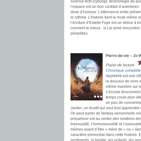
science-fictif (cyborgs, technologie de p
l’espace est un bon cocktail d’aventures
dose d’humour. L’alternance entre présent 
le rythme. L’histoire tient la route même 
l’écriture d’Estelle Faye est un délice à l
convient le mieux : si j’ai aimé rencontre
péripéties.
.
.
Pierre-de-vie – Jo 
Plaisir de lecture
:
Chronique complète
Applekirk est une vil
la douceur de vivre 
même manière sur le 
s’écoule doucement a
temps coule plus vi
un peu de concentrati
Jankin, un érudit qui veut tout apprendre
On peut parler de fantasy personnelle voir
polyamour est au centre des relations d
bisexualité, l’homosexualité et l’asexual
mêmes avant d’être « mère de » ou « épou
caractère primordial dans cette histoire. Et
sentiments, la famille, les enfants, les se