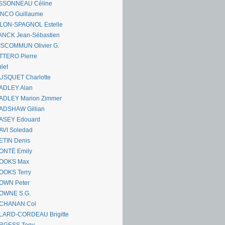
SSONNEAU Céline
ANCO Guillaume
LLON-SPAGNOL Estelle
ANCK Jean-Sébastien
ISCOMMUN Olivier G.
TTERO Pierre
let
USQUET Charlotte
ADLEY Alan
ADLEY Marion Zimmer
ADSHAW Gillian
ASEY Edouard
AVI Soledad
ETIN Denis
ONTË Emily
OOKS Max
OOKS Terry
OWN Peter
OWNE S.G.
CHANAN Col
LARD-CORDEAU Brigitte