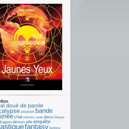
ettes
al doué de parole
bande
calypse
assassin
sinée
chat
dieux
chimère
conte
Disque-
enquête
dragon
démon
elfe
tastique
fantasy
fantasy