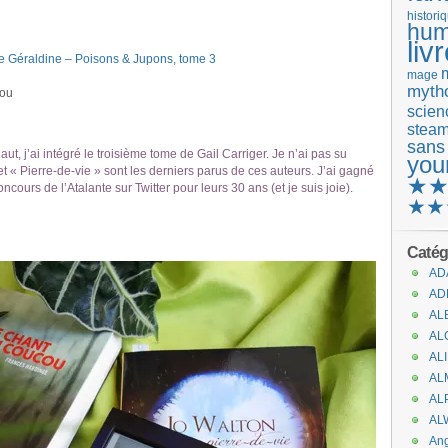
histori
hum
liv
e Géraldine – Poisons & Jupons, tome 3
mage
mytho
cou
scienc
stea
sans
t, j’ai intégré le troisième tome de Gail Carriger. Je n’ai pas su
you
 et « Pierre-de-vie » sont les derniers parus de ces auteurs. J’ai gagné
★
oncours de l’Atalante sur
Twitter
pour leurs 30 ans (et je suis joie).
★★
Catég
AD
AD
AL
AL
AL
AL
AL
AL
An