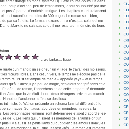
ointe et rafistolage en mode système D). Cette course-poursuite dans
CL
 : beaucoup d’actions, peu de temps morts, le tout saupoudré par une
CL
et passé permet d’enrichir l’intrigue. Les chapitres courts relancent
si elle est racontée en moins de 300 pages. Le roman se lit bien,
CO
ire de par sa fluidité. Le format « excursions » n’est pas celui qui me
COE
r Dan et Mary, je ne sais pas ce qu’il me restera en mémoire de leurs
CO
COL
Col
CO
Walton
CO
Col
Livre fantas… tique
CO
le rurale : un manoir, un seigneur, un village, le travail des moissons,
CO
et les mœurs libres. Dans cet univers, le temps ne s’écoule pas de la
CO
territoire : l’Est est emplie de magie – appelée yeya – et le temps
CO
lors qu’à l’Ouest, il y a peu de magie, des dieux sont présents et le
CO
te. En début de roman, l’appréhension de cette temporalité demande
on. Alors que la vie était douce, deux étrangers arrivent au manoir :
CO
 et Hanethe, l’ancienne maîtresse des lieux.
CO
e intimiste. Jo Walton présente un schéma familial différent où le
CR
es personnages. Sont aussi abordées en moindres mesures, la
CR
ité. Les personnages féminins sont déterminées et sont d’abord elles-
se de ». Les liens qui unissent les membres de la famille ont un
CR
 puis il y a aussi les petits liants du quotidien : les amours donc, les
CR
mailles, les moissons, la cuisine, les festivités. Le roman est immersif,