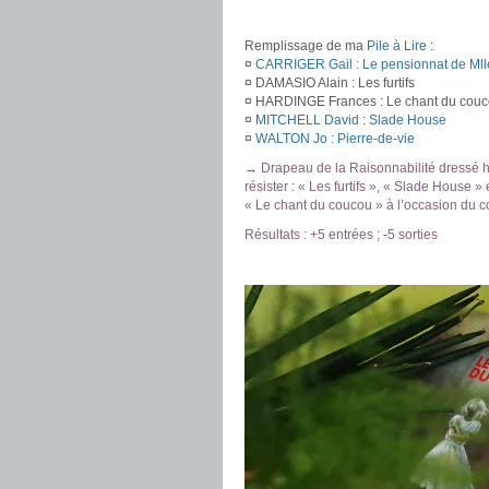
.
Remplissage de ma
Pile à Lire
:
¤
CARRIGER Gail : Le pensionnat de Mll
¤ DAMASIO Alain : Les furtifs
¤ HARDINGE Frances : Le chant du cou
¤
MITCHELL David : Slade House
¤
WALTON Jo : Pierre-de-vie
→ Drapeau de la Raisonnabilité dressé hau
résister : « Les furtifs », « Slade House »
« Le chant du coucou » à l’occasion du c
Résultats : +5 entrées ; -5 sorties
.