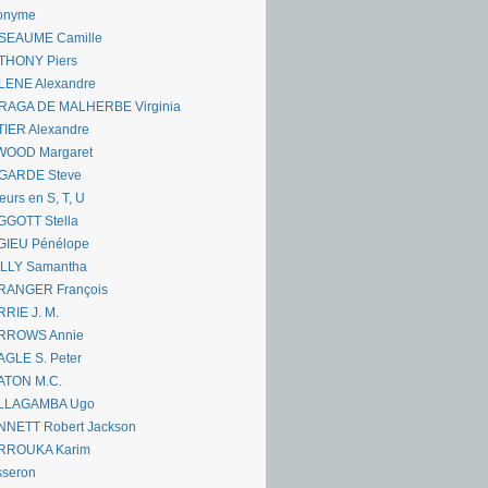
onyme
SEAUME Camille
THONY Piers
LENE Alexandre
RAGA DE MALHERBE Virginia
IER Alexandre
WOOD Margaret
GARDE Steve
eurs en S, T, U
GGOTT Stella
GIEU Pénélope
ILLY Samantha
RANGER François
RIE J. M.
RROWS Annie
GLE S. Peter
ATON M.C.
LLAGAMBA Ugo
NNETT Robert Jackson
RROUKA Karim
sseron