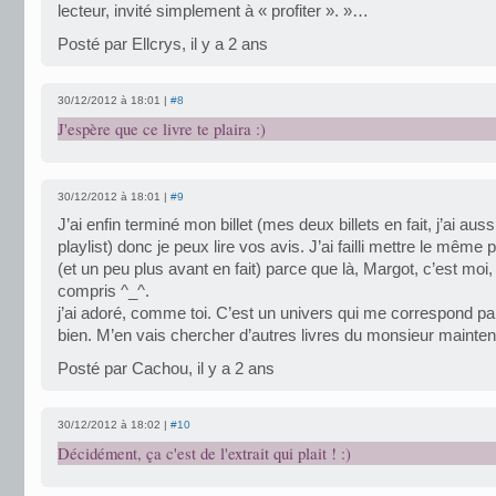
lecteur, invité simplement à « profiter ». »…
Posté par Ellcrys, il y a 2 ans
30/12/2012 à 18:01 |
#8
J'espère que ce livre te plaira :)
30/12/2012 à 18:01 |
#9
J’ai enfin terminé mon billet (mes deux billets en fait, j’ai aussi
playlist) donc je peux lire vos avis. J’ai failli mettre le même
(et un peu plus avant en fait) parce que là, Margot, c’est moi,
compris ^_^.
j’ai adoré, comme toi. C’est un univers qui me correspond pa
bien. M’en vais chercher d’autres livres du monsieur mainten
Posté par Cachou, il y a 2 ans
30/12/2012 à 18:02 |
#10
Décidément, ça c'est de l'extrait qui plait ! :)