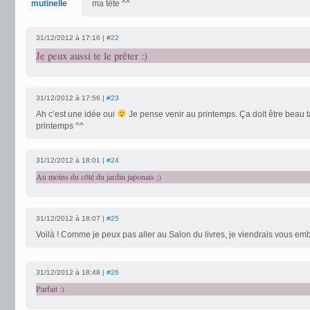
mutinelle
ma tête ^^
31/12/2012 à 17:16 |
#22
Je peux aussi te le prêter :)
31/12/2012 à 17:56 |
#23
Ah c’est une idée oui
Je pense venir au printemps. Ça doit être beau ta
printemps ^^
31/12/2012 à 18:01 |
#24
Au moins du côté du jardin japonais ;)
31/12/2012 à 18:07 |
#25
Voilà ! Comme je peux pas aller au Salon du livres, je viendrais vous emb
31/12/2012 à 18:48 |
#26
Parfait :)