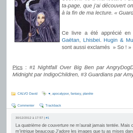
ta-page, que j’ai découvert o
à la fin de ma lecture. « Gua
.
Ce livre a été apprécié e
Gaëtan
,
Lhisbei
.
Hugin & Mu
sont aussi exclamés » So ! »
.
Pics
:
#1 Nightfall Over Big Ben par AngryDogD
Midnight par IndigoChildren, #3 Guardians par Am
.
CALVO David
♥
,
apocalypse
,
fantasy
,
planète
Commenter
Trackback
30/12/2012 à 17:57 |
#1
La quatrième de couverture ne m’aurait jamais tentée. Mais c
m’intrigue beaucoup J’adore les images que tu as mises dans 