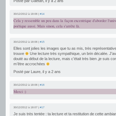
Posté par Gaëtan, il y a 2 ans
30/12/2012 à 18:06 |
#14
Cela y ressemble un peu dans la façon excentrique d'aborder l'unive
poétique aussi. Mais sinon, cela s'arrête là.
30/12/2012 à 18:06 |
#15
Elles sont jolies les images que tu as mis, très représentative
trouve
Une lecture très sympathique, un brin décalée. J’av
douté au début de la lecture, mais c’était très bien ,je suis co
m’être accrochées
Posté par Laure, il y a 2 ans
30/12/2012 à 18:06 |
#16
Merci :)
30/12/2012 à 18:07 |
#17
Je suis très tentée : ta lecture et ta restitution de cette ambia