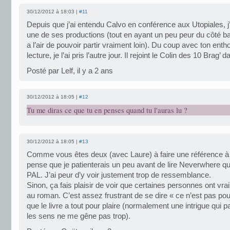
30/12/2012 à 18:03 |
#11
Depuis que j’ai entendu Calvo en conférence aux Utopiales, j’a
une de ses productions (tout en ayant un peu peur du côté bar
a l’air de pouvoir partir vraiment loin). Du coup avec ton ent
lecture, je l’ai pris l’autre jour. Il rejoint le Colin des 10 Brag
Posté par Lelf, il y a 2 ans
30/12/2012 à 18:05 |
#12
Tu me diras ce que tu en penses quand tu l'auras lu ?
30/12/2012 à 18:05 |
#13
Comme vous êtes deux (avec Laure) à faire une référence à
pense que je patienterais un peu avant de lire Neverwhere qu
PAL. J’ai peur d’y voir justement trop de ressemblance.
Sinon, ça fais plaisir de voir que certaines personnes ont vr
au roman. C’est assez frustrant de se dire « ce n’est pas pou
que le livre a tout pour plaire (normalement une intrigue qui p
les sens ne me gêne pas trop).