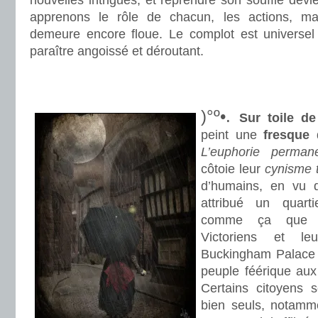
nouvelles intrigues, et reprendre son souffle devien
apprenons le rôle de chacun, les actions, mai
demeure encore floue. Le complot est universel
paraître angoissé et déroutant.
.
.
)°º•.
Sur toile d
peint une
fresque
d
L’euphorie perma
côtoie leur
cynisme t
d’humains, en vu 
attribué un quart
comme ça que n
Victoriens et le
Buckingham Palace 
peuple féérique aux
Certains citoyens s
bien seuls, notam