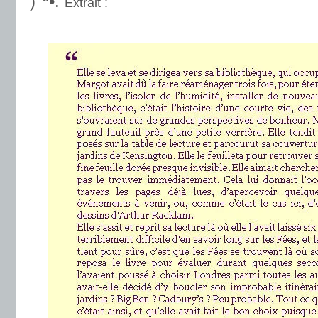
)°º•.
Extrait :
.