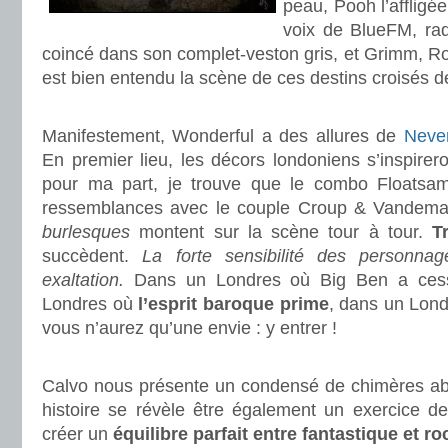
peau, Pooh l’affligée,
voix de BlueFM, rad
coincé dans son complet-veston gris, et Grimm, R
est bien entendu la scène de ces destins croisés 
.
Manifestement, Wonderful a des allures de
Neve
En premier lieu, les décors londoniens s’inspirero
pour ma part, je trouve que le combo Floats
ressemblances avec le couple Croup & Vandem
burlesques
montent sur la scène tour à tour.
T
succèdent.
La forte sensibilité des personnage
exaltation.
Dans un Londres où Big Ben a cess
Londres où
l’esprit baroque prime
, dans un Lond
vous n’aurez qu’une envie : y entrer !
.
Calvo nous présente un condensé de chimères ab
histoire se révèle être également un exercice de
créer un
équilibre parfait entre fantastique et r