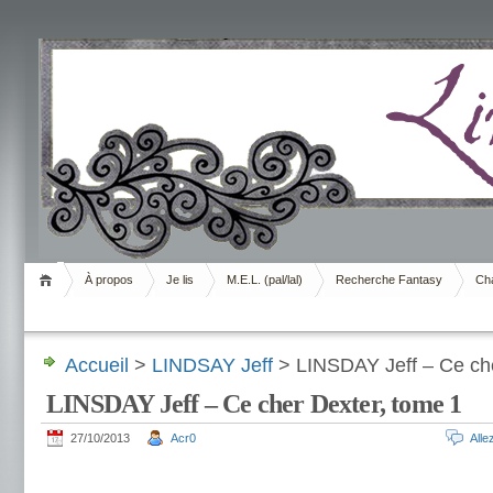
Livrement
À propos
Je lis
M.E.L. (pal/lal)
Recherche Fantasy
Cha
Accueil
>
LINDSAY Jeff
> LINSDAY Jeff – Ce che
LINSDAY Jeff – Ce cher Dexter, tome 1
27/10/2013
Acr0
All
.