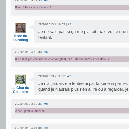
29/10/2013 à 19:33 |
#4
Il se lit très vite, cela aide !
28/10/2013 à 16:05 |
#5
Je ne sais pas si ça me plairait mais vu ce que t
Hilde du
tentant.
Livroblog
29/10/2013 à 19:33 |
#6
Il ne faut pas craindre le côté sanglant, car il donne parfois des détails...
29/10/2013 à 11:17 |
#7
Je n’ai jamais été tentée ni par la série ni par le
Le Chat du
quand je n’aurais plus rien à lire ou à regarder, je
Cheshire
29/10/2013 à 19:34 |
#8
Ahah, jamais, alors :D
29/10/2013 à 21:38 |
#9