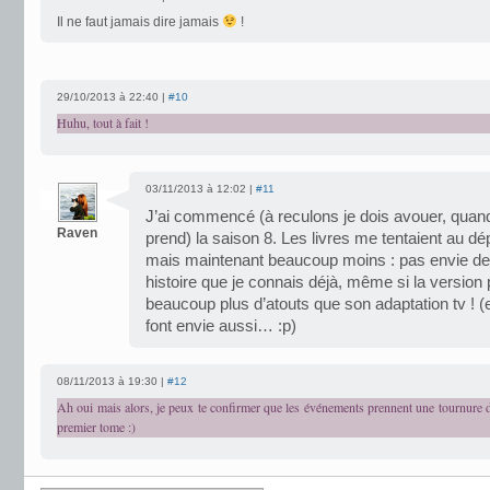
Il ne faut jamais dire jamais
!
29/10/2013 à 22:40 |
#10
Huhu, tout à fait !
03/11/2013 à 12:02 |
#11
J’ai commencé (à reculons je dois avouer, quand
Raven
prend) la saison 8. Les livres me tentaient au dép
mais maintenant beaucoup moins : pas envie de 
histoire que je connais déjà, même si la version
beaucoup plus d’atouts que son adaptation tv ! (e
font envie aussi… :p)
08/11/2013 à 19:30 |
#12
Ah oui mais alors, je peux te confirmer que les événements prennent une tournure dif
premier tome :)