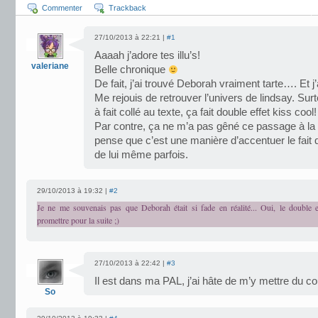
Commenter
Trackback
27/10/2013 à 22:21 |
#1
Aaaah j’adore tes illu’s!
valeriane
Belle chronique
De fait, j’ai trouvé Deborah vraiment tarte…. Et j’
Me rejouis de retrouver l’univers de lindsay. Surt
à fait collé au texte, ça fait double effet kiss cool!
Par contre, ça ne m’a pas gêné ce passage à la
pense que c’est une manière d’accentuer le fait q
de lui même parfois.
29/10/2013 à 19:32 |
#2
Je ne me souvenais pas que Deborah était si fade en réalité... Oui, le double ef
promettre pour la suite ;)
27/10/2013 à 22:42 |
#3
Il est dans ma PAL, j’ai hâte de m’y mettre du c
So