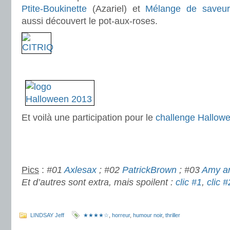
Ptite-Boukinette
(Azariel) et
Mélange de saveurs 
aussi découvert le pot-aux-roses.
.
.
.
Et voilà une participation pour le
challenge Hallow
.
.
Pics
:
#01
Axlesax
; #02
PatrickBrown
; #03
Amy ar
Et d’autres sont extra, mais spoilent :
clic #1
,
clic #
.
LINDSAY Jeff
★★★★☆
,
horreur
,
humour noir
,
thriller