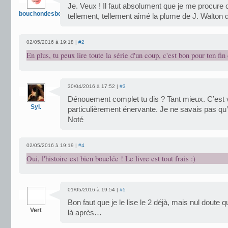
Je. Veux ! Il faut absolument que je me procure cet
bouchondesbois
tellement, tellement aimé la plume de J. Walto
02/05/2016 à 19:18 |
#2
En plus, tu peux lire toute la série d'un coup, c'est bon pour ton fin 
30/04/2016 à 17:52 |
#3
Dénouement complet tu dis ? Tant mieux. C’est v
Syl.
particulièrement énervante. Je ne savais pas qu’il 
Noté
02/05/2016 à 19:19 |
#4
Oui, l'histoire est bien bouclée ! Le livre est tout frais :)
01/05/2016 à 19:54 |
#5
Bon faut que je le lise le 2 déjà, mais nul doute q
Vert
là après…