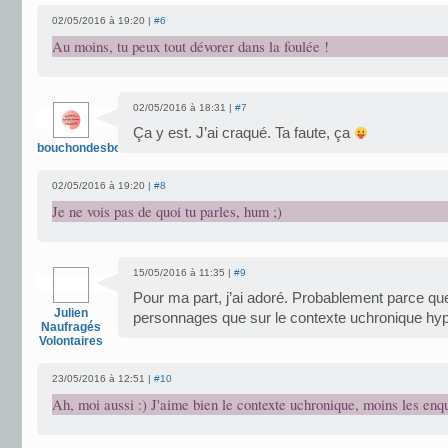
02/05/2016 à 19:20 |
#6
Au moins, tu peux tout dévorer dans la foulée !
02/05/2016 à 18:31 |
#7
Ça y est. J’ai craqué. Ta faute, ça
bouchondesbois
02/05/2016 à 19:20 |
#8
Je ne vois pas de quoi tu parles, hum ;)
15/05/2016 à 11:35 |
#9
Pour ma part, j’ai adoré. Probablement parce que
Julien
personnages que sur le contexte uchronique hype
Naufragés
Volontaires
23/05/2016 à 12:51 |
#10
Ah, moi aussi :) J'aime bien le contexte uchronique, moins les enq