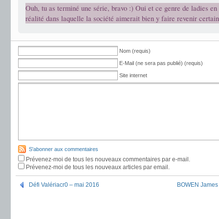
Ouh, tu as terminé une série, bravo :) Oui et ce genre de ladies en 
réalité dans laquelle la société aimerait bien y faire revenir certa
Nom (requis)
E-Mail (ne sera pas publié) (requis)
Site internet
S'abonner aux commentaires
Prévenez-moi de tous les nouveaux commentaires par e-mail.
Prévenez-moi de tous les nouveaux articles par email.
Défi Valériacr0 – mai 2016
BOWEN James –