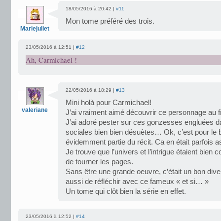
18/05/2016 à 20:42 |
#11
Mon tome préféré des trois.
Mariejuliet
23/05/2016 à 12:51 |
#12
Ah, Carmichael !
22/05/2016 à 18:29 |
#13
Mini holà pour Carmichael!
valeriane
J’ai vraiment aimé découvrir ce personnage au fi
J’ai adoré pester sur ces gonzesses engluées d
sociales bien bien désuètes… Ok, c’est pour le bie
évidemment partie du récit. Ca en était parfois a
Je trouve que l’univers et l’intrigue étaient bien
de tourner les pages.
Sans être une grande oeuvre, c’était un bon div
aussi de réfléchir avec ce fameux « et si… »
Un tome qui clôt bien la série en effet.
23/05/2016 à 12:52 |
#14