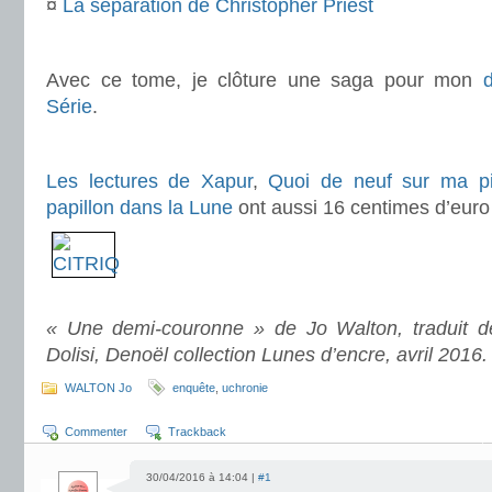
¤
La séparation de Christopher Priest
.
Avec ce tome, je clôture une saga pour mon
Série
.
.
Les lectures de Xapur
,
Quoi de neuf sur ma pi
papillon dans la Lune
ont aussi 16 centimes d’euro
.
.
« Une demi-couronne » de Jo Walton, traduit de
Dolisi, Denoël collection Lunes d’encre, avril 2016.
WALTON Jo
enquête
,
uchronie
Commenter
Trackback
30/04/2016 à 14:04 |
#1