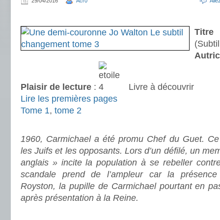
29/04/2016
Acr0
All
.
Titre
:
(Subti
Autri
Plaisir de lecture
:
Livre à découvrir
Lire les premières pages
Tome 1
,
tome 2
.
1960, Carmichael a été promu Chef du Guet. Ce s
les Juifs et les opposants. Lors d’un défilé, un m
anglais » incite la population à se rebeller con
scandale prend de l’ampleur car la présence 
Royston, la pupille de Carmichael pourtant en pa
après présentation à la Reine.
.