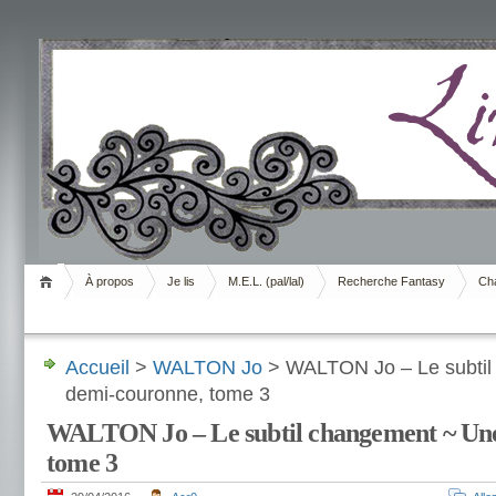
Livrement
À propos
Je lis
M.E.L. (pal/lal)
Recherche Fantasy
Cha
Accueil
>
WALTON Jo
> WALTON Jo – Le subtil
demi-couronne, tome 3
WALTON Jo – Le subtil changement ~ Un
tome 3