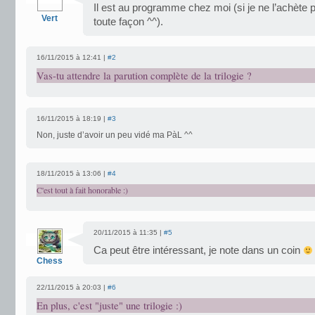
Il est au programme chez moi (si je ne l’achète 
Vert
toute façon ^^).
16/11/2015 à 12:41 |
#2
Vas-tu attendre la parution complète de la trilogie ?
16/11/2015 à 18:19 |
#3
Non, juste d’avoir un peu vidé ma PàL ^^
18/11/2015 à 13:06 |
#4
C'est tout à fait honorable :)
20/11/2015 à 11:35 |
#5
Ca peut être intéressant, je note dans un coin
Chess
22/11/2015 à 20:03 |
#6
En plus, c'est "juste" une trilogie :)