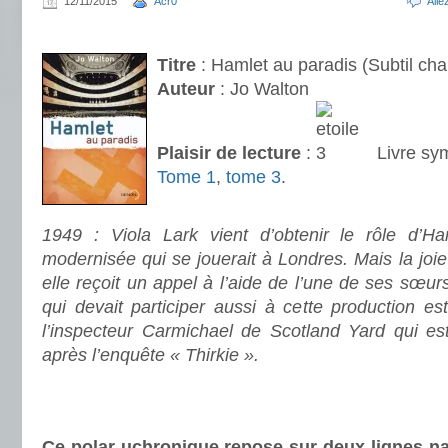
12/11/2015
Acr0
All
.
Titre
: Hamlet au paradis (Subtil ch
Auteur
: Jo Walton
Plaisir de lecture
:
Livre sy
Tome 1
,
tome 3
.
.
1949 : Viola Lark vient d’obtenir le rôle d’H
modernisée qui se jouerait à Londres. Mais la joie
elle reçoit un appel à l’aide de l’une de ses sœur
qui devait participer aussi à cette production es
l’inspecteur Carmichael de Scotland Yard qui es
après l’enquête « Thirkie ».
.
.
Ce polar uchronique repose sur deux lignes na