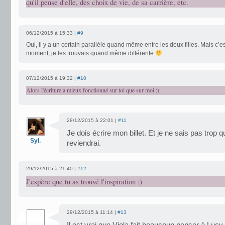
qu'il pense d'elle, des choix de vie, de sa carrière, etc.
06/12/2015 à 15:33 |
#9
Oui, il y a un certain parallèle quand même entre les deux filles. Mais c’es
moment, je les trouvais quand même différente
07/12/2015 à 19:32 |
#10
Alors l'écriture a mieux fonctionné sur toi que sur moi ;)
28/12/2015 à 22:01 |
#11
Je dois écrire mon billet. Et je ne sais pas trop
Syl.
reviendrai.
29/12/2015 à 21:40 |
#12
J'espère que tu as trouvé l'inspiration :)
29/12/2015 à 11:14 |
#13