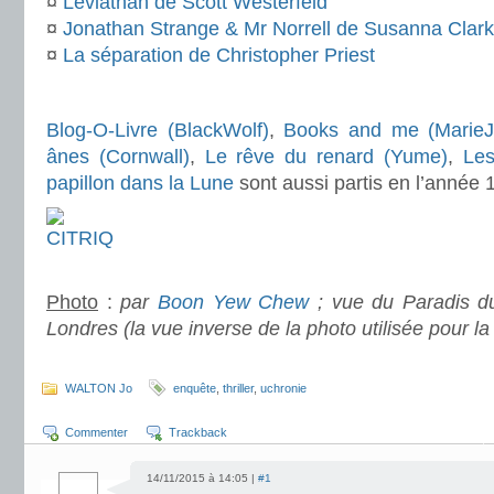
¤
Léviathan de Scott Westerfeld
¤
Jonathan Strange & Mr Norrell de Susanna Clar
¤
La séparation de Christopher Priest
.
Blog-O-Livre (BlackWolf)
,
Books and me (MarieJu
ânes (Cornwall)
,
Le rêve du renard (Yume)
,
Les
papillon dans la Lune
sont aussi partis en l’année 1
.
Photo
:
par
Boon Yew Chew
; vue du Paradis d
Londres (la vue inverse de la photo utilisée pour la
.
WALTON Jo
enquête
,
thriller
,
uchronie
Commenter
Trackback
14/11/2015 à 14:05 |
#1