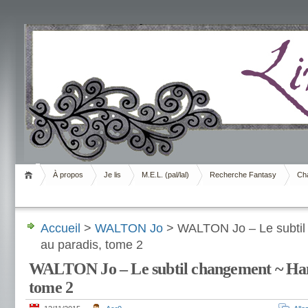
Livrement
À propos
Je lis
M.E.L. (pal/lal)
Recherche Fantasy
Cha
Accueil
>
WALTON Jo
> WALTON Jo – Le subtil
au paradis, tome 2
WALTON Jo – Le subtil changement ~ Ham
tome 2