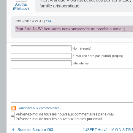
Il est vrai que Viola fait beaucoup penser à Lucy :
Arutha
famille aristocratique.
(Philippe)
29/12/2015 à 21:41 |
#14
Peut-être Jo Walton saura nous surprendre au prochain tome :)
Nom (requis)
E-Mail (ne sera pas publié) (requis)
Site internet
S'abonner aux commentaires
Prévenez-moi de tous les nouveaux commentaires par e-mail.
Prévenez-moi de tous les nouveaux articles par email.
Rond de Sorcière #63
JUBERT Hervé – M.O.N.S.T.R.E.