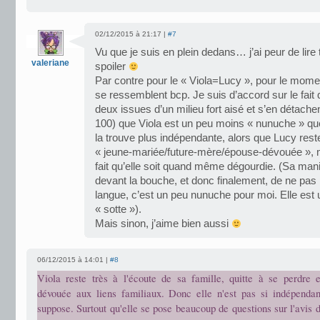
02/12/2015 à 21:17 |
#7
Vu que je suis en plein dedans… j’ai peur de lire
valeriane
spoiler
Par contre pour le « Viola=Lucy », pour le momen
se ressemblent bcp. Je suis d’accord sur le fait q
deux issues d’un milieu fort aisé et s’en détachen
100) que Viola est un peu moins « nunuche » que
la trouve plus indépendante, alors que Lucy rest
« jeune-mariée/future-mère/épouse-dévouée », m
fait qu’elle soit quand même dégourdie. (Sa man
devant la bouche, et donc finalement, de ne pas p
langue, c’est un peu nunuche pour moi. Elle es
« sotte »).
Mais sinon, j’aime bien aussi
06/12/2015 à 14:01 |
#8
Viola reste très à l'écoute de sa famille, quitte à se perdre 
dévouée aux liens familiaux. Donc elle n'est pas si indépenda
suppose. Surtout qu'elle se pose beaucoup de questions sur l'avis d