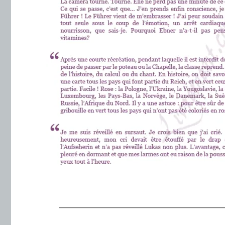
.
———————————————————
.