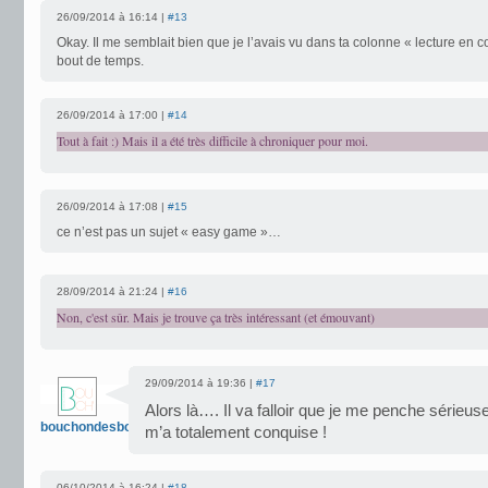
26/09/2014 à 16:14 |
#13
Okay. Il me semblait bien que je l’avais vu dans ta colonne « lecture en cou
bout de temps.
26/09/2014 à 17:00 |
#14
Tout à fait :) Mais il a été très difficile à chroniquer pour moi.
26/09/2014 à 17:08 |
#15
ce n’est pas un sujet « easy game »…
28/09/2014 à 21:24 |
#16
Non, c'est sûr. Mais je trouve ça très intéressant (et émouvant)
29/09/2014 à 19:36 |
#17
Alors là…. Il va falloir que je me penche sérieu
bouchondesbois
m’a totalement conquise !
06/10/2014 à 16:24 |
#18