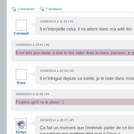
Commenter
Trackback
15/09/2014 à 11:43 |
#1
Il m’interpelle celui, il va atterir dans ma with list
Cornwall
15/09/2014 à 13:01 |
#2
Il est très percutant, il faut le lire entre deux lectures joyeuses, je 
15/09/2014 à 22:18 |
#3
Il m’intrigue depuis sa sortie, je le note dans me
Rose
16/09/2014 à 11:59 |
#4
J'espère qu'il va te plaire :)
18/09/2014 à 16:27 |
#5
Ça fait un moment que j’entends parler de ce livre
Eirilys
couverture me mettent déjà mal à l’aise :/