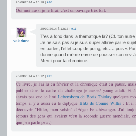
26/09/2014 à 16:10 |
#10
Oui moi aussi je le lirai, c'est un ouvrage très fort.
25/09/2014 à 12:18 |
#11
T’es à fond dans la thématique là? (Cf. ton autre 
valeriane
Je ne sais pas si je suis super attirée par le suj
en parles, l’effet coup de poing, etc…. puis « P
donne quand même envie de pousser son nez à l
Merci pour ta chronique.
26/09/2014 à 16:12 |
#12
Ce livre, je l'ai lu en février et la chronique était en pause, mais
publier dans le cadre du challenge jeunesse/ young adult. Et à
savais pas que je lirai
Lebensborn de Boris Thiolay
quelques moi
temps, il y a aussi eu le diptyque
Blitz de Connie Willis
; Et il 
découvrir "Hitler, mon voisin" d'Edgar Feuchtwanger. J'ai toujo
retours des gens qui avaient vécu la seconde guerre mondiale, en 
que j'en parle peu ;)