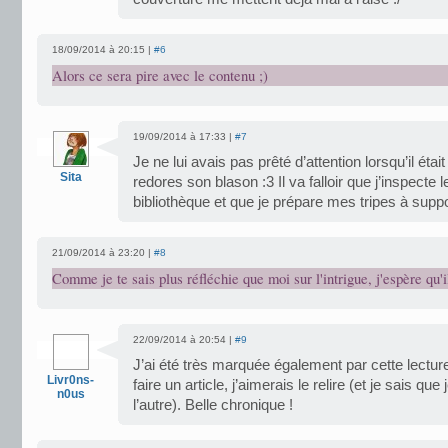
18/09/2014 à 20:15 |
#6
Alors ce sera pire avec le contenu ;)
19/09/2014 à 17:33 |
#7
Je ne lui avais pas prêté d’attention lorsqu’il étai
Sita
redores son blason :3 Il va falloir que j’inspecte
bibliothèque et que je prépare mes tripes à suppo
21/09/2014 à 23:20 |
#8
Comme je te sais plus réfléchie que moi sur l'intrigue, j'espère qu'il
22/09/2014 à 20:54 |
#9
J’ai été très marquée également par cette lecture
Livr0ns-
faire un article, j’aimerais le relire (et je sais que 
n0us
l’autre). Belle chronique !