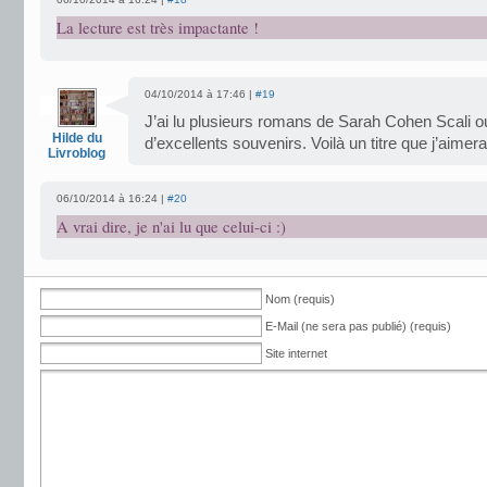
La lecture est très impactante !
04/10/2014 à 17:46 |
#19
J’ai lu plusieurs romans de Sarah Cohen Scali o
Hilde du
d’excellents souvenirs. Voilà un titre que j’aimera
Livroblog
06/10/2014 à 16:24 |
#20
A vrai dire, je n'ai lu que celui-ci :)
Nom (requis)
E-Mail (ne sera pas publié) (requis)
Site internet