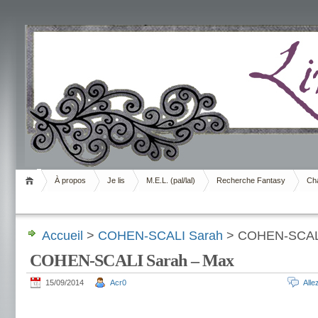
Livrement
À propos
Je lis
M.E.L. (pal/lal)
Recherche Fantasy
Cha
Accueil
>
COHEN-SCALI Sarah
> COHEN-SCALI
COHEN-SCALI Sarah – Max
15/09/2014
Acr0
All
.