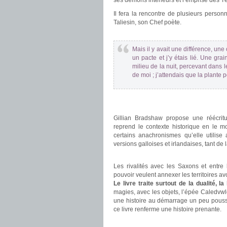
ses démons intérieurs et l’emprise des T
Il fera la rencontre de plusieurs person
Taliesin, son Chef poète.
.
Mais il y avait une différence, une
un pacte et j’y étais lié. Une grai
milieu de la nuit, percevant dans 
de moi ; j’attendais que la plante
.
.
Gillian Bradshaw propose une réécritu
reprend le contexte historique en le mo
certains anachronismes qu’elle utilise
versions galloises et irlandaises, tant de
.
Les rivalités avec les Saxons et entre
pouvoir veulent annexer les territoires avo
Le livre traite surtout de la dualité, 
magies, avec les objets, l’épée Caledvwl
une histoire au démarrage un peu poussif
ce livre renferme une histoire prenante.
.