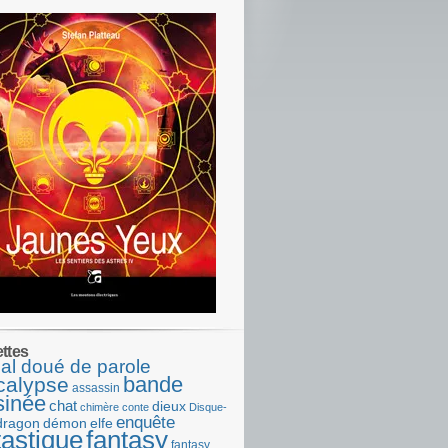
ettes
al doué de parole
bande
calypse
assassin
sinée
chat
dieux
chimère
conte
Disque-
enquête
dragon
démon
elfe
tastique
fantasy
fantasy