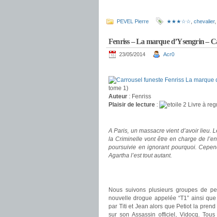
.
PEVEL Pierre
★★★☆☆
,
chevalier
Fenriss – La marque d’Ysengrin – Ca
23/05/2014
Acr0
.
tome 1)
Auteur
: Fenriss
Plaisir de lecture
:
Livre à reg
.
A Paris, un massacre vient d’avoir lieu.
la Criminelle vont être en charge de l’e
poursuivie en ignorant pourquoi. Cepen
Agartha l’est tout autant.
.
.
Nous suivons plusieurs groupes de pe
nouvelle drogue appelée “T1” ainsi que 
par Titi et Jean alors que Petiot la pre
sur son Assassin officiel, Vidocq. Tou