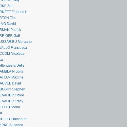
RGESS Tony
RKE Sue
RNETT Frances H.
RTON Tim
LVO David
RMAN Patrick
RRIGER Gail
USSARIEU Morgane
VALLO Francesca
COLI Nicoletta
ka
llenges & Défis
AMBLAIN Joris
ATTAM Maxime
AUVEL David
BOSKY Stephen
EVALIER Chloé
EVALIER Tracy
OLLET Mona
ou
VIELLO Emmanuel
ARKE Susanna