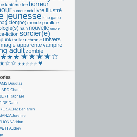
horreur
fantôme
fée
que
our
livre illustré
humour noir
re jeunesse
loup-garou
magicien(ne)
monde parallèle
nouvelle
logie(s)
nain
ombre
sorcier(e)
e-fiction
univers
mpunk
thriller
uchronie
 magie apparente
vampire
ng adult
zombie
★★★★☆
★★★★
♥
★☆☆
★★☆☆☆
ories
AMS Douglas
LARD Charlie
BERT Raphaël
CIDE Dario
IRE SÁENZ Benjamin
MANZA Jérémie
PHONA Adrian
WETT Audrey
ge