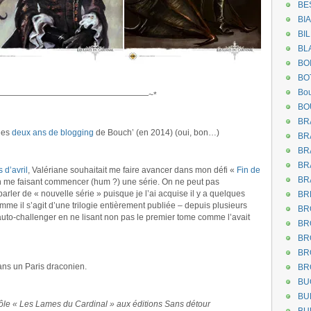
BE
BI
BI
BL
BO
BO
Bou
——————————————————~*
BO
BR
 des
deux ans de blogging
de Bouch’ (en 2014) (oui, bon…)
BR
BR
BR
 d’avril
, Valériane souhaitait me faire avancer dans mon défi «
Fin de
BR
 me faisant commencer (hum ?) une série. On ne peut pas
arler de « nouvelle série » puisque je l’ai acquise il y a quelques
BR
me il s’agit d’une trilogie entièrement publiée – depuis plusieurs
BR
auto-challenger en ne lisant non pas le premier tome comme l’avait
BR
BR
BR
ns un Paris draconien.
BR
BU
BU
rôle « Les Lames du Cardinal » aux éditions Sans détour