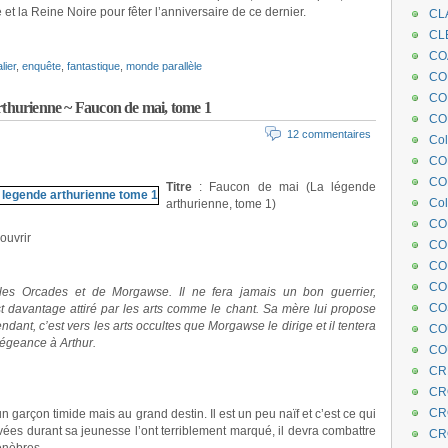
 la Reine Noire pour fêter l’anniversaire de ce dernier.
CL
CL
CO
lier
,
enquête
,
fantastique
,
monde parallèle
COE
CO
hurienne ~ Faucon de mai, tome 1
COL
12 commentaires
Col
CO
CO
Titre
: Faucon de mai (La légende
Col
arthurienne, tome 1)
CO
ouvrir
CO
CO
CO
îles Orcades et de Morgawse. Il ne fera jamais un bon guerrier,
CO
st davantage attiré par les arts comme le chant. Sa mère lui propose
endant, c’est vers les arts occultes que Morgawse le dirige et il tentera
CO
llégeance à Arthur.
CO
CR
CR
CR
 garçon timide mais au grand destin. Il est un peu naïf et c’est ce qui
vées durant sa jeunesse l’ont terriblement marqué, il devra combattre
CR