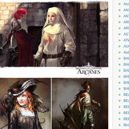
An
AN
AN
AR
AR
AST
AT
AU
Aut
BA
BA
BA
BA
BAR
BA
BEA
BE
BE
BE
BE
Be