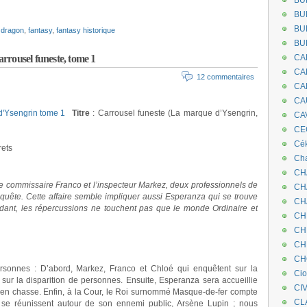
BU
BU
BU
,
dragon
,
fantasy
,
fantasy historique
BU
rrousel funeste, tome 1
CA
CA
12 commentaires
CA
CA
Titre
: Carrousel funeste (La marque d’Ysengrin,
CA
CEC
Cé
rets
Cha
CH
 Le commissaire Franco et l’inspecteur Markez, deux professionnels de
CH
nquête. Cette affaire semble impliquer aussi Esperanza qui se trouve
CH
dant, les répercussions ne touchent pas que le monde Ordinaire et
CH
CH
CH
CH
rsonnes : D’abord, Markez, Franco et Chloé qui enquêtent sur la
Ci
sur la disparition de personnes. Ensuite, Esperanza sera accueillie
CI
nd en chasse. Enfin, à la Cour, le Roi surnommé Masque-de-fer compte
CL
s se réunissent autour de son ennemi public, Arsène Lupin ; nous