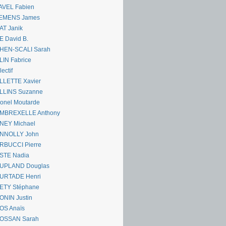
AVEL Fabien
EMENS James
AT Janik
 David B.
HEN-SCALI Sarah
IN Fabrice
lectif
LLETTE Xavier
LLINS Suzanne
onel Moutarde
MBREXELLE Anthony
NEY Michael
NNOLLY John
RBUCCI Pierre
STE Nadia
UPLAND Douglas
URTADE Henri
ETY Stéphane
ONIN Justin
OS Anaïs
OSSAN Sarah