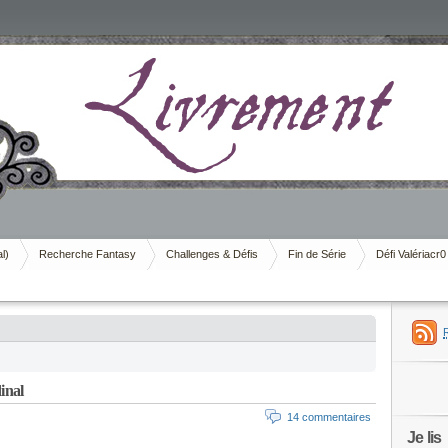
al)
Recherche Fantasy
Challenges & Défis
Fin de Série
Défi Valériacr0
inal
14 commentaires
Je lis