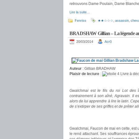
retrouvons Dame Poulain, Dame Blanche et
Lire la suite…
Fenriss
★★☆☆☆
,
assassin
,
cheva
BRADSHAW Gillian – La légende art
20/03/2014
Acr0
.
Auteur
: Gillian BRADHAW
Plaisir de lecture
:
Livre à déc
.
Gwalchmai est le fils du roi Lot des 
contrairement à son aîné, Agravain. Il e
alors de lui apprendre à lire le latin. Cep
de s’extirper de ses griffes et de prêter a
.
.
Gwalchmai, Faucon de mai en celte, est un
le rend attachant. Ses souffrances éprou