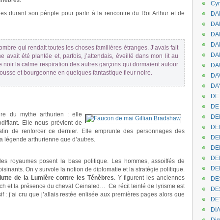
énèbres.
Cyr
nes durant son périple pour partir à la rencontre du Roi Arthur et de
DAB
DA
DA
DAN
 ombre qui rendait toutes les choses familières étranges. J’avais fait
DA
ne avait été plantée et, parfois, j’attendais, éveillé dans mon lit au
le noir la calme respiration des autres garçons qui dormaient autour
DA
 pousse et bourgeonne en quelques fantastique fleur noire.
DA
DAY
DE 
DE
re du mythe arthurien : elle
DE
difiant. Elle nous prévient de
DE
 afin de renforcer ce dernier. Elle emprunte des personnages des
DE
 la légende arthurienne que d’autres.
DE
DEN
 les royaumes posent la base politique. Les hommes, assoiffés de
DE
isinants. On y survole la notion de diplomatie et la stratégie politique.
la lutte de la Lumière contre les Ténèbres
. Y figurent les anciennes
DE
ch et la présence du cheval Ceinaled… Ce récit teinté de lyrisme est
DE
 : j’ai cru que j’allais restée enlisée aux premières pages alors que
DE
DI