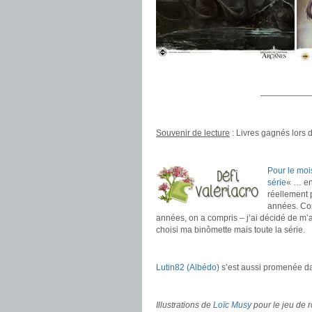
.
——————
.
Souvenir de lecture
: Livres gagnés lors
.
Pour le mois
série
« … en
réellement p
années. Com
années, on a compris – j’ai décidé de m’
choisi ma binômette mais toute la série.
.
Lutin82 (Albédo)
s’est aussi promenée da
.
Illustrations de
Loïc Musy
pour le jeu de 