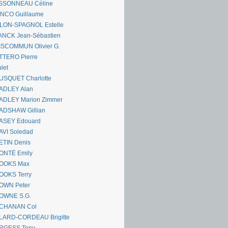
SSONNEAU Céline
ANCO Guillaume
LLON-SPAGNOL Estelle
ANCK Jean-Sébastien
ISCOMMUN Olivier G.
TTERO Pierre
let
USQUET Charlotte
ADLEY Alan
ADLEY Marion Zimmer
ADSHAW Gillian
ASEY Edouard
AVI Soledad
ETIN Denis
ONTË Emily
OOKS Max
OOKS Terry
OWN Peter
OWNE S.G.
CHANAN Col
LARD-CORDEAU Brigitte