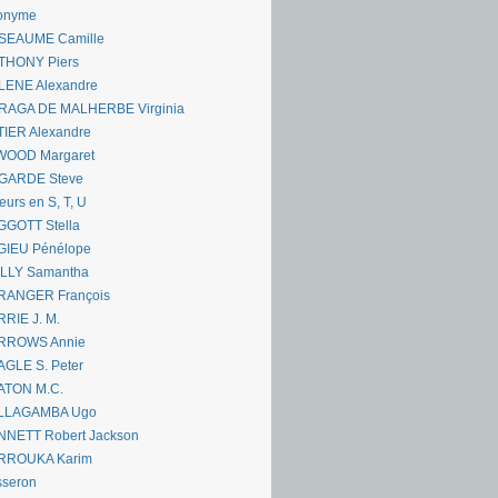
onyme
SEAUME Camille
THONY Piers
LENE Alexandre
RAGA DE MALHERBE Virginia
IER Alexandre
WOOD Margaret
GARDE Steve
eurs en S, T, U
GGOTT Stella
GIEU Pénélope
ILLY Samantha
RANGER François
RIE J. M.
RROWS Annie
GLE S. Peter
ATON M.C.
LLAGAMBA Ugo
NNETT Robert Jackson
RROUKA Karim
sseron