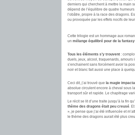
derniers qui cherchent à mettre la main s
dépend de l’équilibre de quatre humeurs : 
l’obâtre, propre à la race des dragons. E
ou provoquée par les effets nocifs de leu
.
Cette trilogie est un hommage aux roman
un
mélange équilibré pour de la fantasy
.
Tous les éléments s’y trouvent
: complot
duels, jeux, alcool, traquenards, amours 
s’enchainent sans forcément avoir la possib
noir et blanc fait aussi une place à quelqu
.
Ceci dit, j’ai trouvé que
la magie impactai
absolue circulent encore à cheval sous l
transport sûr et rapide. Le chapitrage vari
Le récit se lit d’une traite jusqu’à la fin
thème des dragons était peu creusé
. E
», je pense que j’ai été influencée et m’a
le thème des dragons aurait été plus creus
.
.