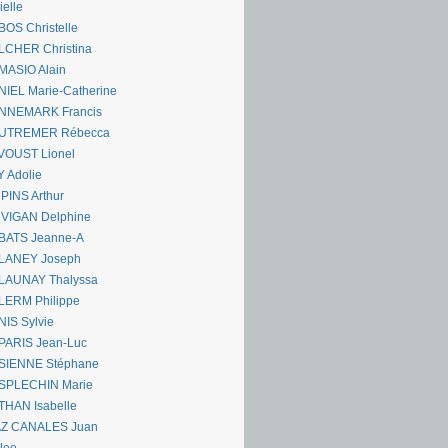
ielle
OS Christelle
LCHER Christina
MASIO Alain
IEL Marie-Catherine
NNEMARK Francis
UTREMER Rébecca
VOUST Lionel
 Adolie
PINS Arthur
 VIGAN Delphine
BATS Jeanne-A
LANEY Joseph
LAUNAY Thalyssa
LERM Philippe
IS Sylvie
PARIS Jean-Luc
SIENNE Stéphane
SPLECHIN Marie
THAN Isabelle
AZ CANALES Juan