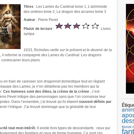
Titres
: Les Lames du Cardinal tome 1, L’alchimiste
des ombres tome 2, Le dragon des arcanes tome 3
Auteur
: Pierre Pevel
Plaisir de lecture
:
Livres
sympa
.
1633, Richelieu veille sur le présent et le devenir de la
e, il reforme la compagnie des Lames du Cardinal. Les dragons
 contrecarrer leurs plans.
eu en train de caresser son dragonnet domestique tout en réglant
’équipe des Lames, je n’en détaillerai pas les membres qui la
r.
Ces hommes sont des élites, la crème de la crème
; c’est
Pierre Pevel intègre des personnages sans que l’on connaisse leur
 pistes. Dans l’ensemble, j’ai trouvé qu’ils étaient
souvent définis par
Étiqu
servir l’intrigue. J’ai trouvé dommage que la globalité de leur
anim
apo
des
Monde
scité tout mon intérêt
. Il existe trois types de descendants : ceux qui
fan
deviennent des familiers et ceux de forme humaine. Ce sont ces