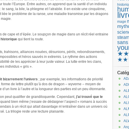
ur toute l’Europe. Entre autres, on apprend que la santé d’un individu
histori
hum
le sang, la bile, la phlegme et l’atrabile. Il en existe une cinquième,
liv
st liée le problème de la ranse, une maladie transmise par les dragons
r magie.
mage
mytho
scienc
s de cape et d’épée. Le soupçon de magie dans un récit réel entraine
stea
 historique
qui tient la route.
sans
you
s, trahisons, alliances nouées, désunions, périls, rebondissements,
★
impossibles et héros sauvés in extremis. Le rythme des actions
★★
ilité de les apprécier à leur juste valeur. La lutte entre les clans,
es individus « gris ».
Catég
AD
t bizarrement l’univers
; par exemple, les informations de priorité
a forme de lettre plutôt qu’à dos de dragon – wyverne – moyen de
AD
e d’un livre à l’autre et la longueur des parties est un peu étonnante.
AL
 qu’on peut qualifier de grandiloquente. Cependant,
j’ai trouvé que le
AL
t quand bien même j’essaie de dédaigner l’aspect « romans à succès
AL
ttendais à un récit qui allait davantage m’entraîner dans un univers où
AL
é. La trilogie reste une lecture plaisante.
AL
AL
An