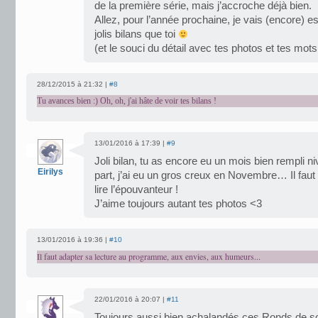
de la première série, mais j’accroche déjà bien.
Allez, pour l’année prochaine, je vais (encore) e
jolis bilans que toi
(et le souci du détail avec tes photos et tes mo
28/12/2015 à 21:32 |
#8
Tu avances bien :) Oh, oh, j'ai hâte de voir tes bilans !
13/01/2016 à 17:39 |
#9
Joli bilan, tu as encore eu un mois bien rempli n
Eirilys
part, j’ai eu un gros creux en Novembre… Il faut
lire l’épouvanteur !
J’aime toujours autant tes photos <3
13/01/2016 à 19:36 |
#10
Il faut adapter sa lecture au programme, aux envies, aux humeurs...
22/01/2016 à 20:07 |
#11
Toujours aussi bien achalandés ces Ronds de sor