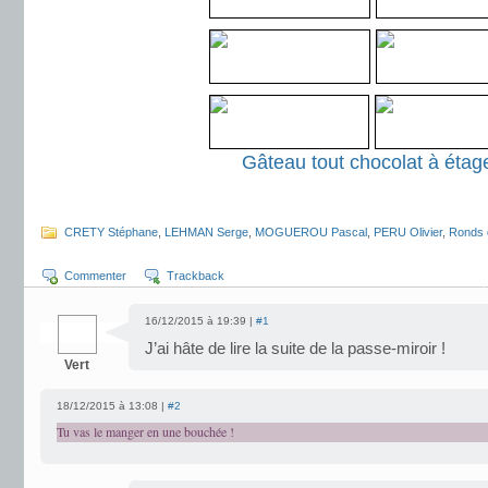
Gâteau tout chocolat à étag
.
CRETY Stéphane
,
LEHMAN Serge
,
MOGUEROU Pascal
,
PERU Olivier
,
Ronds 
Commenter
Trackback
16/12/2015 à 19:39 |
#1
J’ai hâte de lire la suite de la passe-miroir !
Vert
18/12/2015 à 13:08 |
#2
Tu vas le manger en une bouchée !