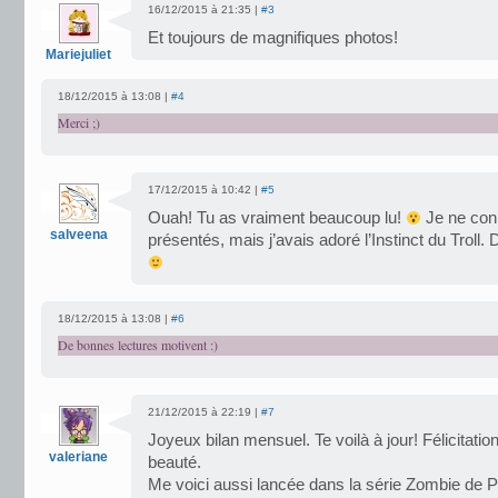
16/12/2015 à 21:35 |
#3
Et toujours de magnifiques photos!
Mariejuliet
18/12/2015 à 13:08 |
#4
Merci ;)
17/12/2015 à 10:42 |
#5
Ouah! Tu as vraiment beaucoup lu!
Je ne con
salveena
présentés, mais j’avais adoré l’Instinct du Troll. 
18/12/2015 à 13:08 |
#6
De bonnes lectures motivent :)
21/12/2015 à 22:19 |
#7
Joyeux bilan mensuel. Te voilà à jour! Félicitation
valeriane
beauté.
Me voici aussi lancée dans la série Zombie de 