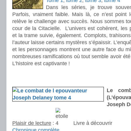
Tome 1
,
tome 2
,
tome 3
,
tome 4
Dans les séries, je trouve souv
Parfois, vraiment faible. Mais là, ce n’est point 
relève le challenge avec succès. Nous sommes tou
cour de la Citacielle. L’univers est cohérent, les
et la trame suivie, également. Complots, trahisons
l’auteur laisse certains mystères s’épaissir. L’enqu
et les personnages montrent une autre face du mir
nombreuses ramifications où tout semble avoir ét
L’histoire est captivante !
.
.
Le comb
(L’épou
Joseph D
Plaisir de lecture
:
Livre à découvrir
Chronique complète