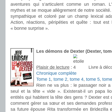
aventures qui s’articulent comme un roman. L’a
mythes et se moque allègrement de notre société.
sympathique et coloré par un champ lexical ada
Action, réactions, péripéties et quête : tout es
« bonne surprise ».
.
.
Les démons de Dexter (Dexter, tome
Plaisir de lecture
:
Livre à déco
Chronique complète
Tome 1
,
tome 2
,
tome 4
,
tome 5
,
tome
Rien ne va plus : le passager noir a 
seul et la tête « vide ». Existerait-il un papa 
entités qui habitent la tête des gens ? Dexter est 
comment gérer sa sœur et ses demandes professi
sa future épouse Rita transformée en Bridezilla 