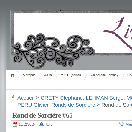
Livrement
À propos
Je lis
M.E.L. (pal/lal)
Recherche Fantasy
Cha
Accueil
>
CRETY Stéphane
,
LEHMAN Serge
,
M
PERU Olivier
,
Ronds de Sorcière
> Rond de Sorc
Rond de Sorcière #65
13/12/2015
Acr0
All