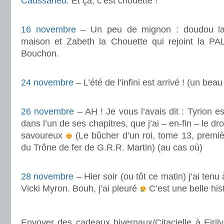
Caussarieu
. Et ça, c’est chouette !
.
16 novembre
– Un peu de mignon : doudou lapi
maison et Zabeth la Chouette qui rejoint la PAL 
Bouchon.
.
24 novembre
– L’été de l’infini est arrivé ! (un be
.
26 novembre
– AH ! Je vous l’avais dit : Tyrion es
dans l’un de ses chapitres, que j’ai – en-fin – le dro
savoureux
(Le bûcher d’un roi, tome 13, premièr
du Trône de fer de G.R.R. Martin) (au cas où)
.
28 novembre
– Hier soir (ou tôt ce matin) j’ai ten
Vicki Myron. Bouh, j’ai pleuré
C’est une belle hist
.
Envoyer des cadeaux hivernaux/Citacielle à Eirily