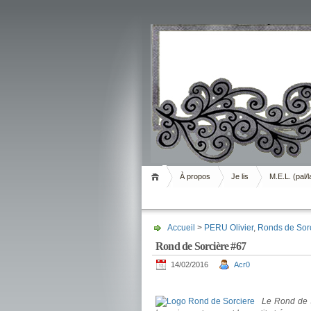
Livrement
À propos
Je lis
M.E.L. (pal/l
Accueil
>
PERU Olivier
,
Ronds de Sor
Rond de Sorcière #67
14/02/2016
Acr0
.
Le Rond de S