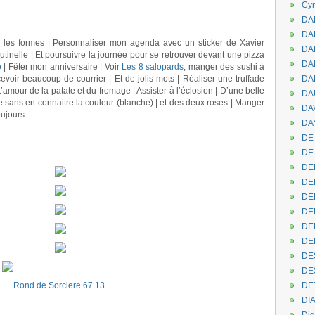
Cyr
DAB
DA
s les formes | Personnaliser mon agenda avec un sticker de Xavier
DA
utinelle | Et poursuivre la journée pour se retrouver devant une pizza
DAN
o
| Fêter mon anniversaire | Voir
Les 8 salopards
, manger des sushi à
evoir beaucoup de courrier | Et de jolis mots | Réaliser une truffade
DA
L’amour de la patate et du fromage | Assister à l’éclosion | D’une belle
DA
ée sans en connaitre la couleur (blanche) | et des deux roses | Manger
DA
ujours.
DAY
.
DE 
DE
DE
DE
DE
DE
DEN
DE
DE
DE
DE
DI
.