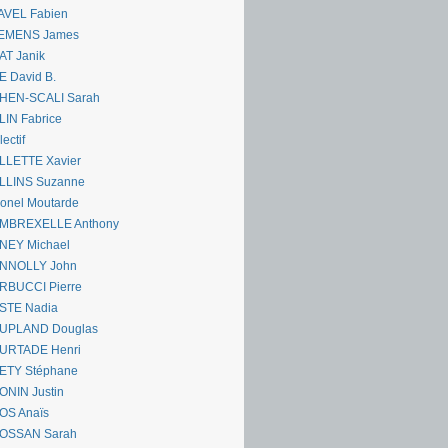
AVEL Fabien
EMENS James
AT Janik
 David B.
HEN-SCALI Sarah
IN Fabrice
lectif
LLETTE Xavier
LLINS Suzanne
onel Moutarde
MBREXELLE Anthony
NEY Michael
NNOLLY John
RBUCCI Pierre
STE Nadia
UPLAND Douglas
URTADE Henri
ETY Stéphane
ONIN Justin
OS Anaïs
OSSAN Sarah