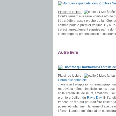
Plaisir de lecture
:
Livre à déco
Contrairement à la série Zombies-tout-c
très crédible, assez proche de la nôtre. Le
comme pour le premier volume, il y a une p
j’ai été agréablement surprise par la don
le mélange du présent/passé et de leurs l
.
.
Autre livre
.
Plaisir de lecture
:
Livre fanta
Chronique complète
J’avais vu l’adaptation cinématographiqu
retrouvé la même simplicité sur les deux 
et la crédibilité de leurs émotions. J’
première édition du
Ray’s Day
. Et j’ai 
tranche de vie qui pourrait être celle d
posés, et notamment la jeune Grace beau
l’écran. L’amour de l’équitation ou les