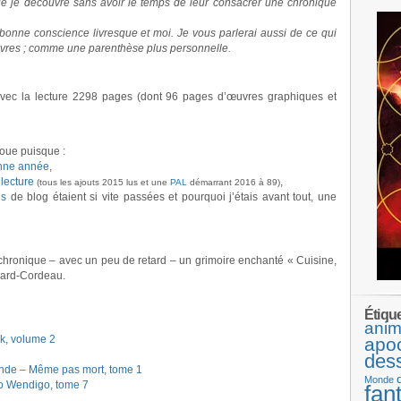
que je découvre sans avoir le temps de leur consacrer une chronique
onne conscience livresque et moi. Je vous parlerai aussi de ce qui
livres ; comme une parenthèse plus personnelle.
avec la lecture 2298 pages (dont 96 pages d’œuvres graphiques et
oue puisque :
nne année
,
lecture
,
(tous les ajouts 2015 lus et une
PAL
démarrant 2016 à 89)
es
de blog étaient si vite passées et pourquoi j’étais avant tout, une
et chronique – avec un peu de retard – un grimoire enchanté « Cuisine,
ulard-Cordeau.
Étiqu
anim
k, volume 2
apo
des
nde – Même pas mort, tome 1
Monde
o Wendigo, tome 7
fan