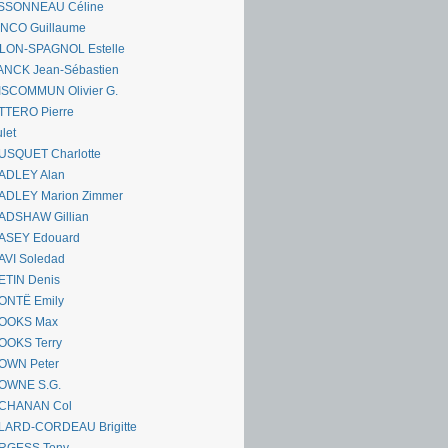
SSONNEAU Céline
ANCO Guillaume
LLON-SPAGNOL Estelle
ANCK Jean-Sébastien
ISCOMMUN Olivier G.
TTERO Pierre
let
USQUET Charlotte
ADLEY Alan
ADLEY Marion Zimmer
ADSHAW Gillian
ASEY Edouard
AVI Soledad
ETIN Denis
ONTË Emily
OOKS Max
OOKS Terry
OWN Peter
OWNE S.G.
CHANAN Col
LARD-CORDEAU Brigitte