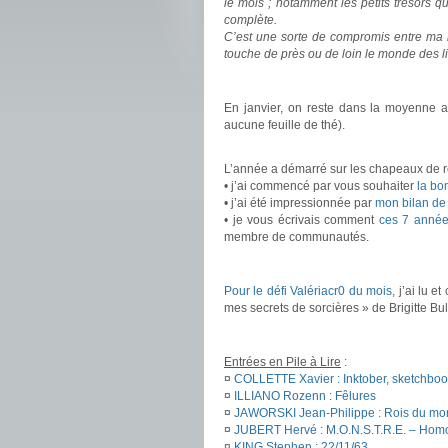
le mois ; notamment les petits trésors 
complète.
C’est une sorte de compromis entre ma b
touche de près ou de loin le monde des 
.
En janvier, on reste dans la moyenne 
aucune feuille de thé).
.
L’année a démarré sur les chapeaux de r
• j’ai commencé par vous souhaiter
la bo
• j’ai été impressionnée par
mon bilan de 
• je vous écrivais comment
ces 7 anné
membre de communautés.
.
Pour le défi Valériacr0 du mois
, j’ai lu 
mes secrets de sorcières » de Brigitte B
.
Entrées en Pile à Lire
:
¤
COLLETTE Xavier : Inktober, sketchboo
¤
ILLIANO Rozenn : Fêlures
¤
JAWORSKI Jean-Philippe : Rois du mo
¤
JUBERT Hervé : M.O.N.S.T.R.E. – Hom
¤
KING Stephen : 22/11/63