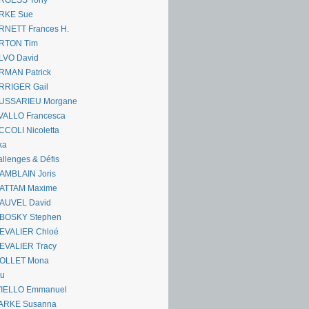
RGESS Tony
RKE Sue
RNETT Frances H.
RTON Tim
LVO David
RMAN Patrick
RRIGER Gail
USSARIEU Morgane
VALLO Francesca
COLI Nicoletta
ka
llenges & Défis
AMBLAIN Joris
ATTAM Maxime
AUVEL David
BOSKY Stephen
EVALIER Chloé
EVALIER Tracy
OLLET Mona
ou
VIELLO Emmanuel
ARKE Susanna