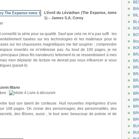
BE
BI
L’éveil du Léviathan (The Expanse, tome
BI
1) – James S.A. Corey
BL
er
BO
 conseillé la série pour sa qualité. Sauf que cela ne m’a pas suffi : les
BO
ssentiellement basées sur les technologies et les matériaux pour le
Bou
rases sur les chaussures magnétiques me fait soupirer ; comprendre
BO
espace inventés ne m’intéresse pas. Au bout de 100 pages, je ne
BR
rincipaux (deux fils narrateurs) tellement ils se ressemblaient à mes
is mon déplaisir de lecture ne devrait pas vous influencer si vous
BR
igues (parait-il).
BR
BR
BR
BR
zenn Illiano
ture :
Livre à découvrir
BR
BR
re tout son talent de conteuse. Huit nouvelles imprégnées d’une
BR
sur 108 pages. On croise des personnages, des personnalités, des
BR
 secrets, des fêlures, aussi ; le tout avec beaucoup de poésie et de
BR
BU
BU