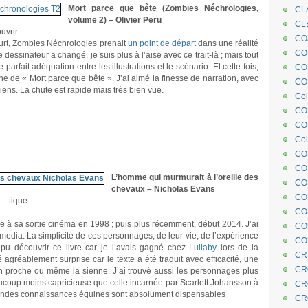
Mort parce que bête (Zombies Néchrologies,
CL
volume 2) – Olivier Peru
CL
uvrir
CO
ourt, Zombies Néchrologies prenait
un point de départ
dans une réalité
COE
 dessinateur a changé, je suis plus à l’aise avec ce trait-là ; mais tout
arfait adéquation entre les illustrations et le scénario. Et cette fois,
CO
ne de « Mort parce que bête ». J’ai aimé la finesse de narration, avec
COL
iens. La chute est rapide mais très bien vue.
Col
CO
CO
Col
CO
CO
L’homme qui murmurait à l’oreille des
CO
chevaux – Nicholas Evans
CO
s… tique
CO
e à sa sortie cinéma en 1998 ; puis plus récemment, début 2014. J’ai
CO
media. La simplicité de ces personnages, de leur vie, de l’expérience
CO
ai pu découvrir ce livre car je l’avais gagné chez
Lullaby
lors de la
CR
été agréablement surprise car le texte a été traduit avec efficacité, une
CR
’un proche ou même la sienne. J’ai trouvé aussi les personnages plus
coup moins capricieuse que celle incarnée par Scarlett Johansson à
CR
 grandes connaissances équines sont absolument dispensables
CR