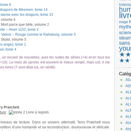
 tome 6
histori
hum
s dragons de Meereen, tome 14
liv
 danse avec les dragons, tome 15
, volume 4
mage
 Mort parce que bête, volume 2
mytho
de – Hiver 1152, tome 2
scienc
de Valnor – Rouge comme le Raheborg, volume 5
stea
Skald, volume 5
sans
es anges, tome 1
you
oir, tome 4
★
 un recueil de nouvelles, puis les suites de séries (+4) et en tous les
★★
10). Le mois de janvier est souvent le mieux rempli, mais ouf, il me
es livres (7 sont déjà lus, en vérité)
Catég
AD
AD
AL
AL
AL
ry Pratchett
AL
cture
:
Livre à regrets
AL
veaux de lecture. Dans un univers alternatif, Terry Pratchett nous
AL
lition d’une humanité et sa reconstruction, douloureuse et délicate.
An