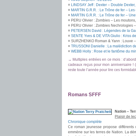
¤
LINDSAY Jeff : Dexter – Double Dexter,
¤
MARTIN G.R.R. : Le Trône de fer – Le
¤
MARTIN G.R.R. : Le Trône de fer – Une
¤ PERU Olivier : Zombies – Les moutons
¤ PERU Olivier : Zombies Nechrologies –
¤
PETERSEN David : Légendes de la Gar
¤
SENTE Yves & DE VITA Giulio : Kriss 
¤ SURZHENKO Roman & Yann : Louve – 
¤
TRUSSONI Danielle : La malédiction d
¤
WEBB Holly : Rose et le fantôme du mir
→ Multiples entrées en ce mois : d’abord,
cadeaux reçus pour mon anniversaire ! (+
reste toute l’année pour lire ces formidabl
.
.
Romans SFFF
.
Nation – Ter
Plaisir de le
Chronique complète
Ce roman jeunesse propose différents ni
emmène sur les terres de Nation. La démo