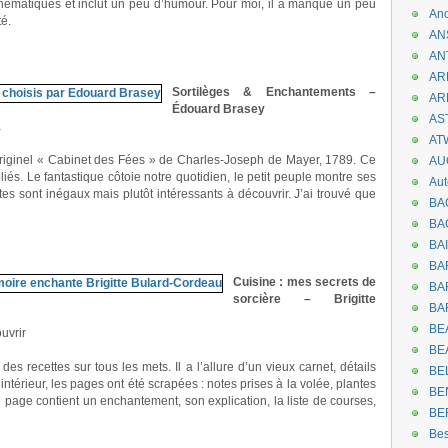
hématiques et inclut un peu d’humour. Pour moi, il a manqué un peu
An
té.
AN
AN
AR
Sortilèges & Enchantements –
AR
Édouard Brasey
AST
a
AT
l’originel « Cabinet des Fées » de Charles-Joseph de Mayer, 1789. Ce
AU
liés. Le fantastique côtoie notre quotidien, le petit peuple montre ses
Aut
tes sont inégaux mais plutôt intéressants à découvrir. J’ai trouvé que
BA
BA
BA
BA
Cuisine : mes secrets de
BAR
sorcière – Brigitte
BA
BEA
uvrir
BE
es recettes sur tous les mets. Il a l’allure d’un vieux carnet, détails
BE
ntérieur, les pages ont été scrapées : notes prises à la volée, plantes
BE
page contient un enchantement, son explication, la liste de courses,
BE
Be