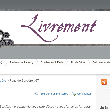
al)
Recherche Fantasy
Challenges & Défis
Fin de Série
Défi Valériacr0
cière
> Rond de Sorcière #67
Allez aux commentaires
Commenter
orcière me permet de vous faire découvrir tous les livres lus durant
Je lis