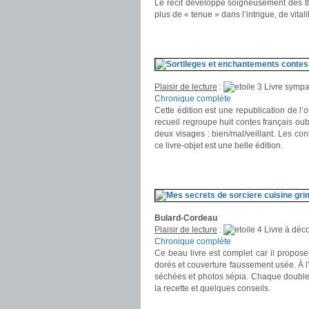
Le récit développe soigneusement des t
plus de « tenue » dans l’intrigue, de vitali
.
.
Plaisir de lecture
:
Livre symp
Chronique complète
Cette édition est une republication de 
recueil regroupe huit contes français oub
deux visages : bien/mal/veillant. Les con
ce livre-objet est une belle édition.
.
.
Bulard-Cordeau
Plaisir de lecture
:
Livre à déco
Chronique complète
Ce beau livre est complet car il propose d
dorés et couverture faussement usée. À l’i
séchées et photos sépia. Chaque double 
la recette et quelques conseils.
.