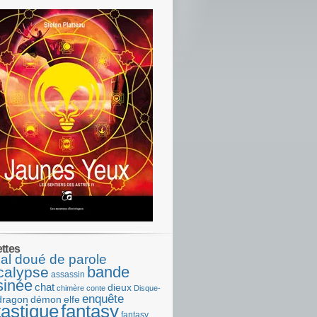
ettes
al doué de parole
bande
calypse
assassin
sinée
chat
dieux
chimère
conte
Disque-
enquête
dragon
démon
elfe
tastique
fantasy
fantasy