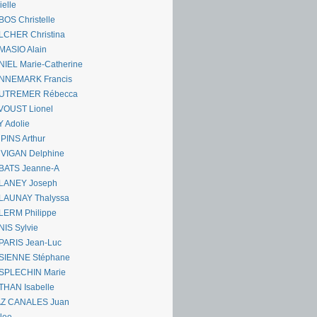
ielle
OS Christelle
LCHER Christina
MASIO Alain
IEL Marie-Catherine
NNEMARK Francis
UTREMER Rébecca
VOUST Lionel
 Adolie
PINS Arthur
 VIGAN Delphine
BATS Jeanne-A
LANEY Joseph
LAUNAY Thalyssa
LERM Philippe
IS Sylvie
PARIS Jean-Luc
SIENNE Stéphane
SPLECHIN Marie
THAN Isabelle
AZ CANALES Juan