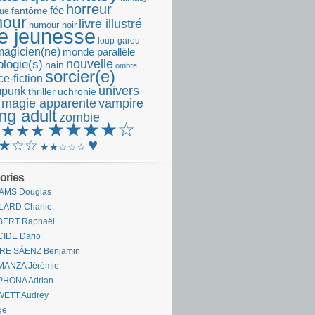
horreur
fantôme
fée
que
our
livre illustré
humour noir
re jeunesse
loup-garou
magicien(ne)
monde parallèle
nouvelle
logie(s)
nain
ombre
sorcier(e)
e-fiction
univers
mpunk
thriller
uchronie
 magie apparente
vampire
ng adult
zombie
★★★★☆
★★★★
♥
★☆☆
★★☆☆☆
ories
AMS Douglas
LARD Charlie
BERT Raphaël
CIDE Dario
IRE SÁENZ Benjamin
MANZA Jérémie
PHONA Adrian
WETT Audrey
ge