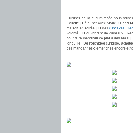
.
.
Cuisiner de la cucurbitacée sous toute
Collette | Déjeuner avec Marie Juliet & M
maison en soirée | Et des
cupcakes Ore
volonté | Et ouvrir tant de cadeaux | Rec
pour faire découvrir ce plat à des amis | 
jonquille | De l’orchidée surprise, achet
des mandarines-clémentines encore et to