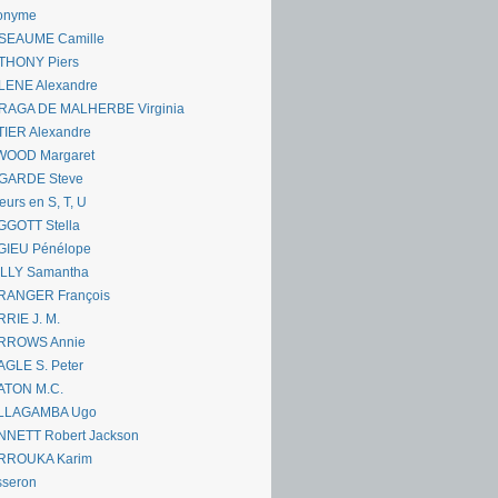
onyme
SEAUME Camille
THONY Piers
LENE Alexandre
RAGA DE MALHERBE Virginia
IER Alexandre
WOOD Margaret
GARDE Steve
eurs en S, T, U
GGOTT Stella
GIEU Pénélope
ILLY Samantha
RANGER François
RIE J. M.
RROWS Annie
GLE S. Peter
ATON M.C.
LLAGAMBA Ugo
NNETT Robert Jackson
RROUKA Karim
sseron