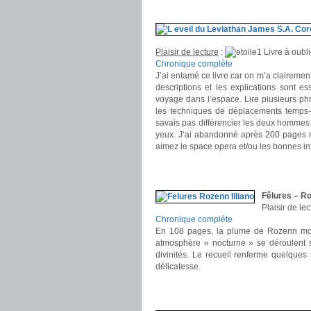
.
Plaisir de lecture
:
Livre à oubli
Chronique complète
J’ai entamé ce livre car on m’a clairement
descriptions et les explications sont e
voyage dans l’espace. Lire plusieurs ph
les techniques de déplacements temps-
savais pas différencier les deux hommes p
yeux. J’ai abandonné après 200 pages ma
aimez le space opera et/ou les bonnes intr
.
.
Fêlures – Ro
Plaisir de lec
Chronique complète
En 108 pages, la plume de Rozenn mont
atmosphère « nocturne » se déroulent 
divinités. Le recueil renferme quelques
délicatesse.
.
.