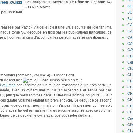
BU
Les dragons de Meereen (Le trône de fer, tome 14)
BU
– G.R.R. Martin
 peu s’en faut
BU
BU
CA
 réalisée par Patrick Marcel et c’est une vraie source de joie tant ma
CA
 chaque tome VO découpé en trois par les publications françaises, ce
res. Il contient moins d’action car les personnages se questionnent.
CA
CA
CA
CEC
Cé
Cha
CH
 moutons (Zombies, volume 4) – Olivier Peru
sir de lecture
:
Livre sympa peu s’en faut
CH
s volumes
car ils formaient un tout, en trois tomes et un hors-série. Je
CH
 menée, avec un dynamisme tout à fait acceptable et servie par des
CH
s », puisque nous sommes dans la littérature zombie, toujours !). Sauf
CH
t, ces quatre volumes étaient un premier cycle. Le début de ce second
 pris quelques années ; mais on n’a pas l’impression qu’il se soit
CH
ours aussi travaillés mais je n’ai eu aucune surprise avec ce volume.
CH
es tomes de ce deuxième cycle avant de vous jeter dedans.
Ci
CI
CL