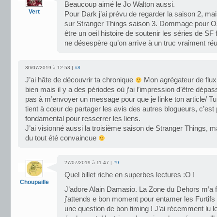
Beaucoup aimé le Jo Walton aussi.
Vert
Pour Dark j’ai prévu de regarder la saison 2, ma
sur Stranger Things saison 3. Dommage pour Osm
être un oeil histoire de soutenir les séries de S
ne désespère qu’on arrive à un truc vraiment réu
30/07/2019 à 12:53 |
#8
J’ai hâte de découvrir ta chronique
Mon agrégateur de flux
bien mais il y a des périodes où j’ai l’impression d’être dépa
pas à m’envoyer un message pour que je linke ton article/ Tu 
tient à cœur de partager les avis des autres blogueurs, c’est
fondamental pour resserrer les liens.
J’ai visionné aussi la troisième saison de Stranger Things, ma
du tout été convaincue
27/07/2019 à 11:47 |
#9
Quel billet riche en superbes lectures :O !
Choupaille
J’adore Alain Damasio. La Zone du Dehors m’a fa
j’attends e bon moment pour entamer les Furtifs 
une question de bon timing ! J’ai récemment lu