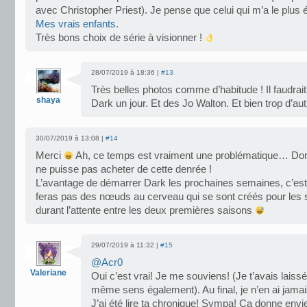
avec Christopher Priest). Je pense que celui qui m’a le plus
Mes vrais enfants
.
Très bons choix de série à visionner !
28/07/2019 à 18:36 |
#13
Très belles photos comme d’habitude ! Il faudrait
shaya
Dark un jour. Et des Jo Walton. Et bien trop d’a
30/07/2019 à 13:08 |
#14
Merci
Ah, ce temps est vraiment une problématique… D
ne puisse pas acheter de cette denrée !
L’avantage de démarrer Dark les prochaines semaines, c’est 
feras pas des nœuds au cerveau qui se sont créés pour les 
durant l’attente entre les deux premières saisons
29/07/2019 à 11:32 |
#15
@Acr0
Valeriane
Oui c’est vrai! Je me souviens! (Je t’avais lais
même sens également). Au final, je n’en ai jamais
J’ai été lire ta chronique! Sympa! Ca donne env