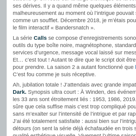
ses dérives. Il y a quand même quelques éléments 
malheureusement au moment où l’intrigue pouvait s’
comme un soufflet. Décembre 2018, je m’étais po
le film interactif « Bandersnatch ».
La série
Calls
se compose d’enregistrements sonore
outils du type boîte noire, magnétophone, standar
services d’urgence, message vocal laissé sur mes
Et… c’est tout ! Autant te dire que le script doit êtr
pour prendre. La saison 2 a autant fonctionné que
C’est fou comme je suis réceptive.
Ah, jubilation totale ! J’attendais avec grande impa
Dark.
Synopsis ultra court : À Winden, des événem
les 33 ans sont étroitement liés : 1953, 1986, 2019
sûre que cela suffise mais c’est trop compliqué po
sans m’exalter sur l’intensité de l’intrigue et par r
J’ai été totalement satisfaite : aussi bien sur l’intri
détours (on sent la série déjà échafaudée en trois 
qualité esthétique visuelle. Vivement l’ultime saiso