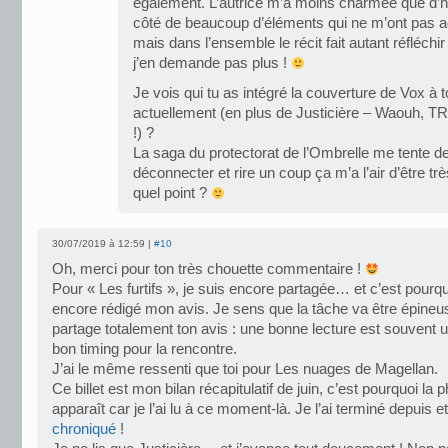
également. L’autrice m’a moins charmée que d’h
côté de beaucoup d’éléments qui ne m’ont pas 
mais dans l’ensemble le récit fait autant réfléchir
j’en demande pas plus !
Je vois qui tu as intégré la couverture de Vox à ton
actuellement (en plus de Justicière – Waouh, 
!) ?
La saga du protectorat de l’Ombrelle me tente de
déconnecter et rire un coup ça m’a l’air d’être trè
quel point ?
30/07/2019 à 12:59 |
#10
Oh, merci pour ton très chouette commentaire !
Pour « Les furtifs », je suis encore partagée… et c’est pourqu
encore rédigé mon avis. Je sens que la tâche va être épine
partage totalement ton avis : une bonne lecture est souvent 
bon timing pour la rencontre.
J’ai le même ressenti que toi pour Les nuages de Magellan.
Ce billet est mon bilan récapitulatif de juin, c’est pourquoi la
apparaît car je l’ai lu à ce moment-là. Je l’ai terminé depuis e
chroniqué
!