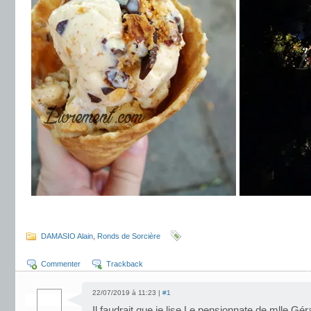
.
DAMASIO Alain
,
Ronds de Sorcière
Commenter
Trackback
22/07/2019 à 11:23 |
#1
Il faudrait que je lise Le pensionnate de mlle Gér