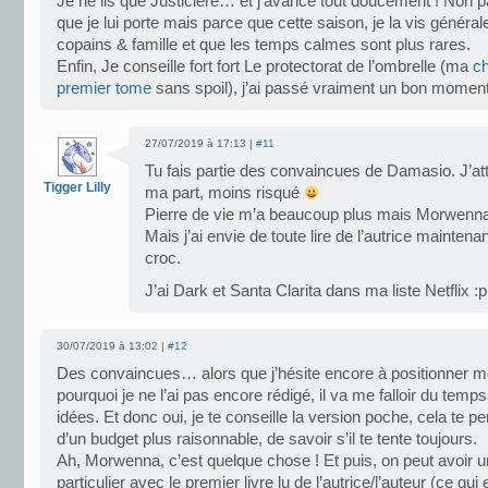
Je ne lis que Justicière… et j’avance tout doucement ! Non pa
que je lui porte mais parce que cette saison, je la vis génér
copains & famille et que les temps calmes sont plus rares.
Enfin, Je conseille fort fort Le protectorat de l’ombrelle (ma
ch
premier tome
sans spoil), j’ai passé vraiment un bon moment
27/07/2019 à 17:13 |
#11
Tu fais partie des convaincues de Damasio. J’at
Tigger Lilly
ma part, moins risqué
Pierre de vie m’a beaucoup plus mais Morwenn
Mais j’ai envie de toute lire de l’autrice maintenan
croc.
J’ai Dark et Santa Clarita dans ma liste Netflix :p
30/07/2019 à 13:02 |
#12
Des convaincues… alors que j’hésite encore à positionner m
pourquoi je ne l’ai pas encore rédigé, il va me falloir du temp
idées. Et donc oui, je te conseille la version poche, cela te p
d’un budget plus raisonnable, de savoir s’il te tente toujours.
Ah, Morwenna, c’est quelque chose ! Et puis, on peut avoir 
particulier avec le premier livre lu de l’autrice/l’auteur (ce qu