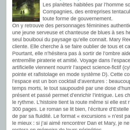
Les planètes habitées par l’homme so
Compagnies, des entreprises tentacul
toute forme de gouvernement.
On y retrouve des personnages féminines authentiq
une jeune serveuse et chanteuse de blues à ses h
seul bouiboui du paysage qu’elle connait. Mary Ree
cliente. Elle cherche à se faire oublier de tous et c
Pourtant, elle n’hésitera pas à sortir de l’ombre aid
entremêle piraterie et amitié. Voyage dans l’espace 
artificielle viennent nourrir l’aspect science-fictif 
pointe et rafistolage en mode système D). Cette c
l’espace est un bon cocktail d’aventures : beaucou
temps morts, le tout saupoudré par une dose d’hum
présent et passé permet d’enrichir l’intrigue. Les c
le rythme. L’histoire tient la route même si elle es
300 pages. Le roman se lit bien, l’écriture d’Estelle
de par sa fluidité. Le format « excursions » n’est p
le mieux : si j’ai aimé rencontrer Dan et Mary, je ne