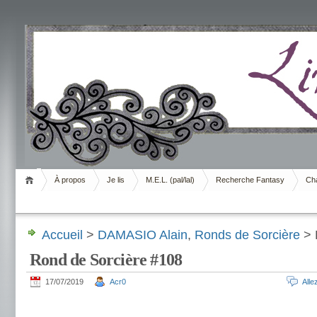
Livrement
À propos
Je lis
M.E.L. (pal/lal)
Recherche Fantasy
Cha
Accueil
>
DAMASIO Alain
,
Ronds de Sorcière
> 
Rond de Sorcière #108
17/07/2019
Acr0
All
.