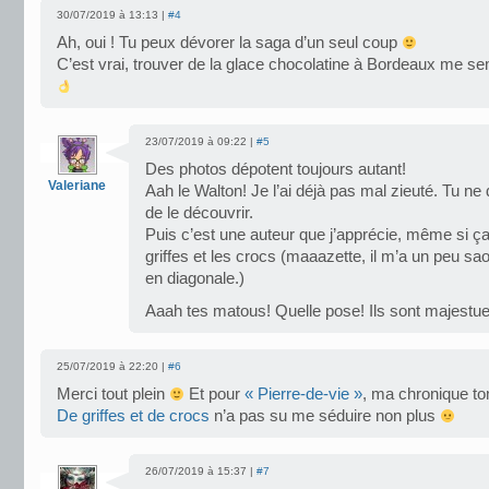
30/07/2019 à 13:13 |
#4
Ah, oui ! Tu peux dévorer la saga d’un seul coup
C’est vrai, trouver de la glace chocolatine à Bordeaux me se
23/07/2019 à 09:22 |
#5
Des photos dépotent toujours autant!
Valeriane
Aah le Walton! Je l’ai déjà pas mal zieuté. Tu 
de le découvrir.
Puis c’est une auteur que j’apprécie, même si ça
griffes et les crocs (maaazette, il m’a un peu saou
en diagonale.)
Aaah tes matous! Quelle pose! Ils sont majestu
25/07/2019 à 22:20 |
#6
Merci tout plein
Et pour
« Pierre-de-vie »
, ma chronique t
De griffes et de crocs
n’a pas su me séduire non plus
26/07/2019 à 15:37 |
#7