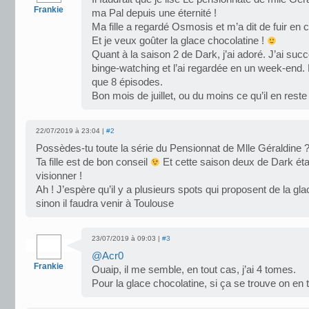
Frankie
ma Pal depuis une éternité !
Ma fille a regardé Osmosis et m’a dit de fuir en 
Et je veux goûter la glace chocolatine !
Quant à la saison 2 de Dark, j’ai adoré. J’ai su
binge-watching et l’ai regardée en un week-end.
que 8 épisodes.
Bon mois de juillet, ou du moins ce qu’il en reste 
22/07/2019 à 23:04 |
#2
Possèdes-tu toute la série du Pensionnat de Mlle Géraldine 
Ta fille est de bon conseil
Et cette saison deux de Dark étai
visionner !
Ah ! J’espère qu’il y a plusieurs spots qui proposent de la gla
sinon il faudra venir à Toulouse
23/07/2019 à 09:03 |
#3
@Acr0
Frankie
Ouaip, il me semble, en tout cas, j’ai 4 tomes.
Pour la glace chocolatine, si ça se trouve on e