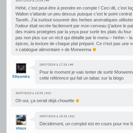
30/07/2019 à 13:04 |
#8
Héhé, c’est peut-être à prendre en compte ! Ceci dit, c’est l
Walton s’attarde un peu dessus puisque c’est le point central 
Taveth. J’ai surtout souvenir des herbes aromatiques utilisée
l’odeur était recrée facilement par mon cerveau (j’adore le pain
des mains protégées par la yeya pour sortir les plats du four
pas non plus sur un récit qui détaille par le menu – hinhin – la
épices, la texture de chaque plat préparé. Ce n’est pas une v
« catalogue alimentaire » de Morwenna
28/07/2019 à 17:24 |
#9
Pour le moment je vais tenter de sortir Morwen
Elhyandra
cette référence qui fait un tabac sur la blogo
30/07/2019 à 13:05 |
#10
Oh oui, ça serait déjà chouette
28/07/2019 à 18:33 |
#11
Décidément, un complot est en cours pour me fair
shaya