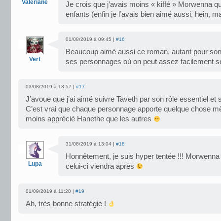
Valeriane
Je crois que j’avais moins « kiffé » Morwenna que 
enfants (enfin je l’avais bien aimé aussi, hein, ma
01/08/2019 à 09:45 |
#16
Beaucoup aimé aussi ce roman, autant pour son 
Vert
ses personnages où on peut assez facilement se
03/08/2019 à 13:57 |
#17
J’avoue que j’ai aimé suivre Taveth par son rôle essentiel et si
C’est vrai que chaque personnage apporte quelque chose mêm
moins apprécié Hanethe que les autres
31/08/2019 à 13:04 |
#18
Honnêtement, je suis hyper tentée !!! Morwenna 
Lupa
celui-ci viendra après
01/09/2019 à 11:20 |
#19
Ah, très bonne stratégie !