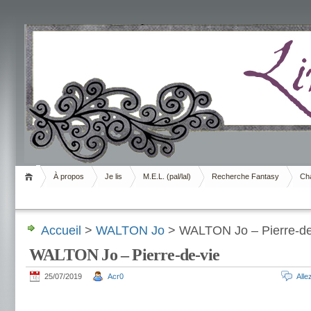
Livrement
À propos
Je lis
M.E.L. (pal/lal)
Recherche Fantasy
Cha
Accueil
>
WALTON Jo
> WALTON Jo – Pierre-de
WALTON Jo – Pierre-de-vie
25/07/2019
Acr0
All
.