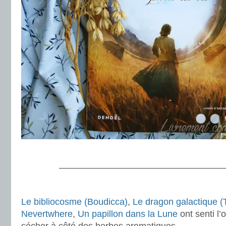
.
———————————————————
.
Le bibliocosme (Boudicca)
,
Le dragon galactique (T
Nevertwhere
,
Un papillon dans la Lune
ont senti l’