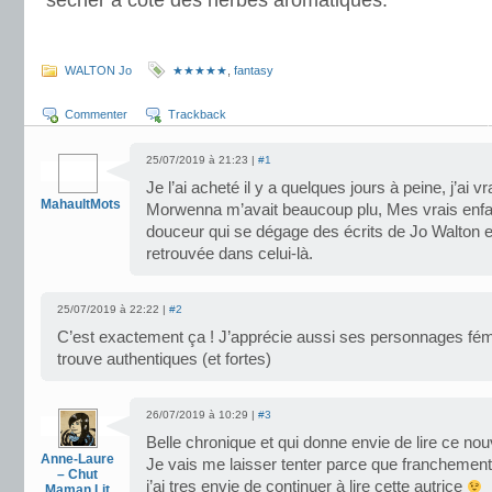
sécher à côté des herbes aromatiques.
.
WALTON Jo
★★★★★
,
fantasy
Commenter
Trackback
25/07/2019 à 21:23 |
#1
Je l’ai acheté il y a quelques jours à peine, j’ai vr
MahaultMots
Morwenna m’avait beaucoup plu, Mes vrais enfan
douceur qui se dégage des écrits de Jo Walton e
retrouvée dans celui-là.
25/07/2019 à 22:22 |
#2
C’est exactement ça ! J’apprécie aussi ses personnages fém
trouve authentiques (et fortes)
26/07/2019 à 10:29 |
#3
Belle chronique et qui donne envie de lire ce no
Anne-Laure
Je vais me laisser tenter parce que franchemen
– Chut
j’ai tres envie de continuer à lire cette autrice
Maman Lit