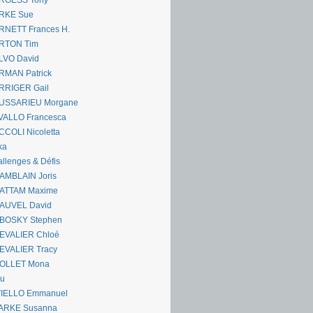
RGESS Tony
RKE Sue
RNETT Frances H.
RTON Tim
LVO David
RMAN Patrick
RRIGER Gail
USSARIEU Morgane
VALLO Francesca
COLI Nicoletta
ka
llenges & Défis
AMBLAIN Joris
ATTAM Maxime
AUVEL David
BOSKY Stephen
EVALIER Chloé
EVALIER Tracy
OLLET Mona
ou
VIELLO Emmanuel
ARKE Susanna