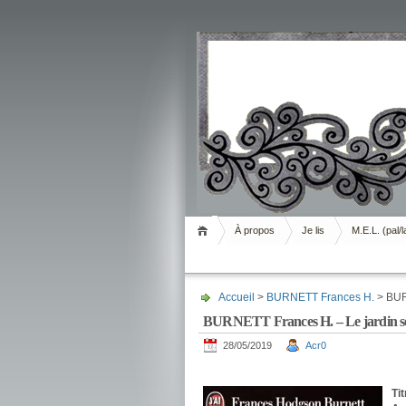
Livrement
À propos
Je lis
M.E.L. (pal/l
Accueil
>
BURNETT Frances H.
> BUR
BURNETT Frances H. – Le jardin s
28/05/2019
Acr0
.
Tit