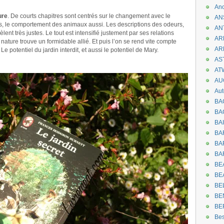
An
ure
. De courts chapitres sont centrés sur le changement avec le
AN
urs, le comportement des animaux aussi. Les descriptions des odeurs,
AN
nt très justes. Le tout est intensifié justement par ses relations
AR
 nature trouve un formidable allié. Et puis l’on se rend vite compte
AR
 Le potentiel du jardin interdit, et aussi le potentiel de Mary.
AST
AT
AU
Aut
BA
BA
BA
BA
BAR
BA
BEA
BE
BE
BE
BE
Be