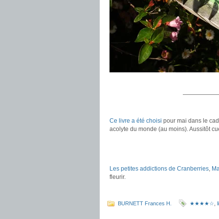
.
——————
.
Ce livre a été choisi
pour mai dans le cadr
acolyte du monde (au moins). Aussitôt cueill
.
.
Les petites addictions de Cranberries
,
Ma
fleurir.
.
BURNETT Frances H.
★★★★☆
,