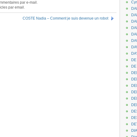
Cyr
mmentaires par e-mail.
cles par email.
DAB
DA
COSTE Nadia – Comment je suis devenue un robot
DA
DAN
DA
DA
DA
DAY
DE 
DE
DE
DE
DE
DE
DEN
DE
DE
DE
DE
DI