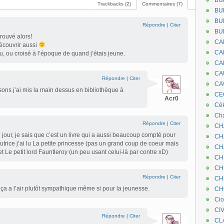
BU
Trackbacks (2)
Commentaires (7)
BU
BU
Répondre
|
Citer
BU
rouvé alors!
CA
écouvrir aussi
CA
u, ou croisé à l’époque de quand j’étais jeune.
CA
CA
Répondre
|
Citer
CA
sons j’ai mis la main dessus en bibliothèque à
CEC
Acr0
Cé
Cha
Répondre
|
Citer
CH
n jour, je sais que c’est un livre qui a aussi beaucoup compté pour
CH
rice j’ai lu La petite princesse (pas un grand coup de coeur mais
CH
Le petit lord Fauntleroy (un peu usant celui-là par contre xD)
CH
CH
Répondre
|
Citer
CH
ça a l’air plutôt sympathique même si pour la jeunesse.
CH
Ci
CI
Répondre
|
Citer
CL