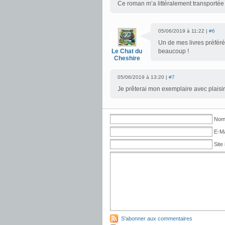
Ce roman m’a littéralement transportée
05/06/2019 à 11:22 |
#6
Un de mes livres préfér
Le Chat du
beaucoup !
Cheshire
05/06/2019 à 13:20 |
#7
Je prêterai mon exemplaire avec plaisi
Nom 
E-Ma
Site 
S'abonner aux commentaires