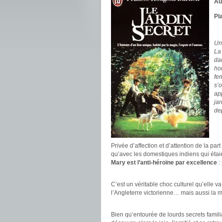
Au
Pla
.
Un
La
dan
ho
fe
s’
app
ja
de
.
.
Privée d’affection et d’attention de la part
qu’avec les domestiques indiens qui éta
Mary est l’anti-héroïne par excellence
:
.
C’est un véritable choc culturel qu’elle va
l’Angleterre victorienne… mais aussi la m
.
Bien qu’entourée de lourds secrets famil