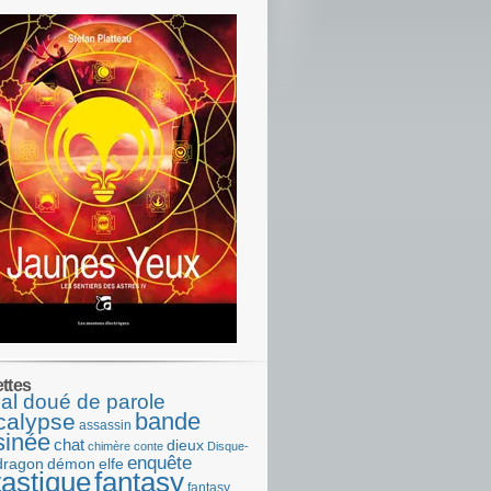
ettes
al doué de parole
bande
calypse
assassin
sinée
chat
dieux
chimère
conte
Disque-
enquête
dragon
démon
elfe
tastique
fantasy
fantasy