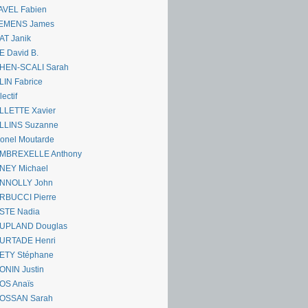
AVEL Fabien
EMENS James
AT Janik
 David B.
HEN-SCALI Sarah
IN Fabrice
lectif
LLETTE Xavier
LLINS Suzanne
onel Moutarde
MBREXELLE Anthony
NEY Michael
NNOLLY John
RBUCCI Pierre
STE Nadia
UPLAND Douglas
URTADE Henri
ETY Stéphane
ONIN Justin
OS Anaïs
OSSAN Sarah