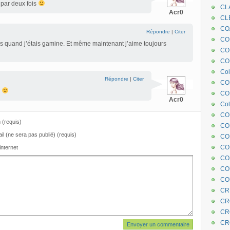
 par deux fois
CL
Acr0
CL
CO
Répondre
|
Citer
COE
és quand j’étais gamine. Et même maintenant j’aime toujours
CO
COL
Col
Répondre
|
Citer
CO
r
CO
Acr0
Col
CO
(requis)
CO
il (ne sera pas publié) (requis)
CO
CO
internet
CO
CO
CO
CR
CR
CR
CR