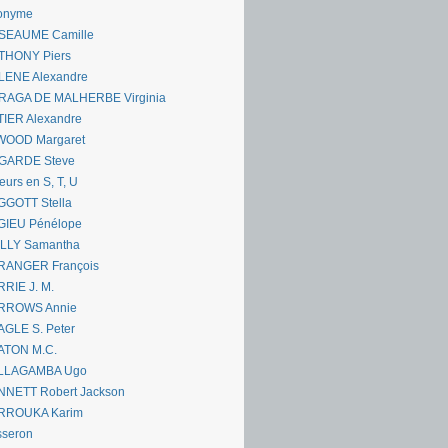
onyme
SEAUME Camille
THONY Piers
LENE Alexandre
RAGA DE MALHERBE Virginia
IER Alexandre
WOOD Margaret
GARDE Steve
eurs en S, T, U
GGOTT Stella
GIEU Pénélope
ILLY Samantha
RANGER François
RIE J. M.
RROWS Annie
GLE S. Peter
ATON M.C.
LLAGAMBA Ugo
NNETT Robert Jackson
RROUKA Karim
sseron