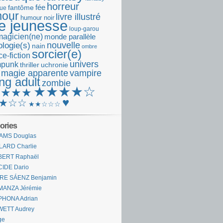
horreur
fantôme
fée
que
our
livre illustré
humour noir
re jeunesse
loup-garou
magicien(ne)
monde parallèle
nouvelle
logie(s)
nain
ombre
sorcier(e)
e-fiction
univers
mpunk
thriller
uchronie
 magie apparente
vampire
ng adult
zombie
★★★★☆
★★★★
♥
★☆☆
★★☆☆☆
ories
AMS Douglas
LARD Charlie
BERT Raphaël
CIDE Dario
IRE SÁENZ Benjamin
MANZA Jérémie
PHONA Adrian
WETT Audrey
ge