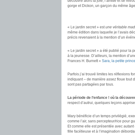
découvre alors la joie, l’amitié et se ret
gorge et Dickon, un garçon du même âge
.
.
« Le jardin secret » est
une véritable mad
même édition dans laquelle je l’avais dé
précis revenaient à la mention d’un évén
.
« Le jardin secret » a été publié pour la 
à la jeunesse. D’ailleurs, la mention d’un
Frances H. Burnett «
Sara, la petite prin
.
Parfois j’ai trouvé limites les réflexions f
indiquant – de manière assez floue tout d
sont pas partagées par tous.
.
La période de l’enfance ! où la découver
respect d’autrui, quelques leçons apprise
.
Mary bénéficie d’un temps privilégié, exe
comme l’air, sans percepteur/rice pour gu
Et comme elle est présentée avec autant d’
fille facétieuse et à l’imagination déborda