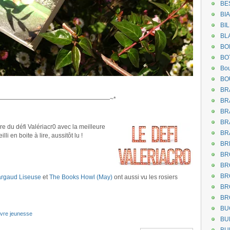
BE
BI
BI
BL
BO
BO
Bou
BO
BR
——————————————————~*
BR
BR
BR
e du défi Valériacr0 avec la meilleure
BR
i en boite à lire, aussitôt lu !
BR
BR
BR
BR
rgaud Liseuse
et
The Books Howl (May)
ont aussi vu les rosiers
BR
BR
BU
livre jeunesse
BU