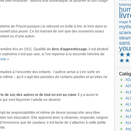
rouve bien entourée : Martha une domestique, le jardinier et son rouge-
histori
.
hum
liv
mage
mytho
eleine de Proust
puisque j’ai retrouvé en boîte à lire, le livre dans la
couvert plus jeune. Ce fut marrant de voir que des souvenirs assez
scienc
ement ou d’une action.
stea
sans
you
première fois en 1911. Qualifié de
livre d’apprentissage
, il est destiné
★
e orpheline n’est pas rare, si l’on repense à la seconde héroïne de
cesse
».
★★
ormulées à l’encontre des enfants : l’autrice arrive à s’en sortir en
Catég
e même – qu’il s’agit des pensées de certains adultes et qu’elles ne
AD
AD
AL
te de soi, des autres et de tout en est au cœur.
Il y a aussi le
AL
s qui vont façonner l’adulte en devenir.
AL
AL
mpt de responsabilités et même de devoir puisqu’elle sera libre
AL
ider son éducation. Elle apprend donc à observer, respecter, soigner.
innocence que de candeur, il est facile de s’attacher à cette petite
AL
nte.
An