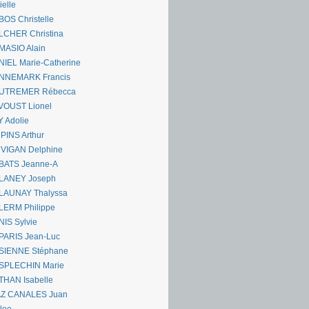
ielle
OS Christelle
LCHER Christina
MASIO Alain
IEL Marie-Catherine
NNEMARK Francis
UTREMER Rébecca
VOUST Lionel
 Adolie
PINS Arthur
 VIGAN Delphine
BATS Jeanne-A
LANEY Joseph
LAUNAY Thalyssa
LERM Philippe
IS Sylvie
PARIS Jean-Luc
SIENNE Stéphane
SPLECHIN Marie
THAN Isabelle
AZ CANALES Juan