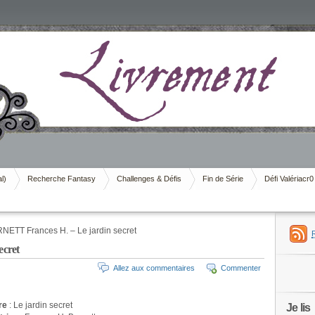
al)
Recherche Fantasy
Challenges & Défis
Fin de Série
Défi Valériacr0
NETT Frances H. – Le jardin secret
ecret
Allez aux commentaires
Commenter
re
: Le jardin secret
Je lis