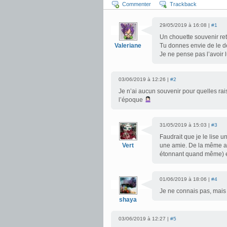
Commenter
Trackback
29/05/2019 à 16:08 |
#1
Un chouette souvenir ret
Valeriane
Tu donnes envie de le d
Je ne pense pas l’avoir l
03/06/2019 à 12:26 |
#2
Je n’ai aucun souvenir pour quelles rai
l’époque
31/05/2019 à 15:03 |
#3
Faudrait que je le lise u
Vert
une amie. De la même aut
étonnant quand même) et 
01/06/2019 à 18:06 |
#4
Je ne connais pas, mais 
shaya
03/06/2019 à 12:27 |
#5