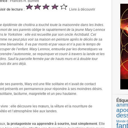
trice
: Frances H. Burnett
isir de lecture
:
Livre à découvrir
e épidémie de choléra a touché toute la maisonnée dans les Indes.
 mort de ses parents oblige le rapatriement de la jeune Mary Lennox
s le Yorkshire : elle est recueillie par son oncle Archibald. Cet
mme ne peut plus voir sa maison en peinture après le décès de sa
mme bienaimée. Il va par monts et par vaux et n’a pas le temps de
occuper de l’enfant. Mary Lennox, entourée par les domestiques va
rendre l’autonomie, se requinquer et courir à travers la lande et les
rdins. Sauf la parcelle fermée par de hauts murs et à double tour
puis dix ans déjà.
 de ses parents, Mary est une fille solitaire et n’avait de contact
ient présents en permanence pour répondre à ses moindres désirs.
 solitaire, taciturne, maigrelette et un peu hautaine.
Étiqu
anim
 vivre : elle découvre les mœurs, la vêture et la nourriture de
apo
étéo et l’atmosphère liée aux landes.
des
Monde
fan
iaux,
la protagoniste va apprendre à sourire, tout simplement
. Elle