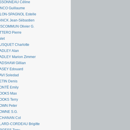
SSONNEAU Céline
ANCO Guillaume
LLON-SPAGNOL Estelle
ANCK Jean-Sébastien
ISCOMMUN Olivier G.
TTERO Pierre
let
USQUET Charlotte
ADLEY Alan
ADLEY Marion Zimmer
ADSHAW Gillian
ASEY Edouard
AVI Soledad
ETIN Denis
ONTË Emily
OOKS Max
OOKS Terry
OWN Peter
OWNE S.G.
CHANAN Col
LARD-CORDEAU Brigitte