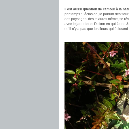
.
Il est aussi question de l’amour à la nat
printemps : l’éclosion, le parfum des fle
des paysages, des textures même, se révèle
avec le jardinier et Dickon en qui faune &
qu’il n’y a pas que les fleurs qui éclosent.
.