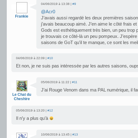
04/06/2019 à 13:38 |
#9
@Acr0
Frankie
J’avais aussi regardé les deux premières sais
j’avais beaucoup aimé. J’en aime le côté frais et
Gods est esthétiquement très bien, un peu trop p
je trouvais ce côté-là un peu pompeux. J’espère
saisons de GoT qu’il te manque, ce sont les mei
04/06/2019 à 22:09 |
#10
Et non, je ne suis pas intéressée par les autres saisons, ou
05/06/2019 à 11:22 |
#11
J’ai Rouge Venom dans ma PAL numérique, il faud
Le Chat du
Cheshire
05/06/2019 à 13:20 |
#12
Il n’y a plus qu’à
10/06/2019 à 13:45 |
#13