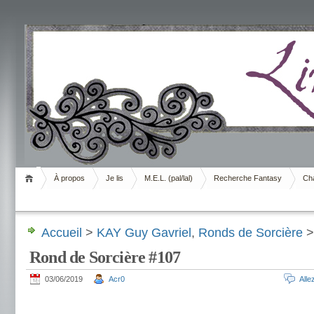
Livrement
À propos
Je lis
M.E.L. (pal/lal)
Recherche Fantasy
Cha
Accueil
>
KAY Guy Gavriel
,
Ronds de Sorcière
>
Rond de Sorcière #107
03/06/2019
Acr0
All
.