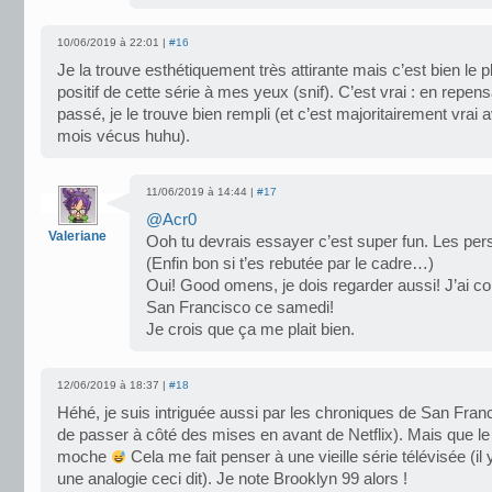
10/06/2019 à 22:01 |
#16
Je la trouve esthétiquement très attirante mais c’est bien le p
positif de cette série à mes yeux (snif). C’est vrai : en repen
passé, je le trouve bien rempli (et c’est majoritairement vrai 
mois vécus huhu).
11/06/2019 à 14:44 |
#17
@Acr0
Valeriane
Ooh tu devrais essayer c’est super fun. Les per
(Enfin bon si t’es rebutée par le cadre…)
Oui! Good omens, je dois regarder aussi! J’ai 
San Francisco ce samedi!
Je crois que ça me plait bien.
12/06/2019 à 18:37 |
#18
Héhé, je suis intriguée aussi par les chroniques de San Franci
de passer à côté des mises en avant de Netflix). Mais que le t
moche
Cela me fait penser à une vieille série télévisée (il 
une analogie ceci dit). Je note Brooklyn 99 alors !