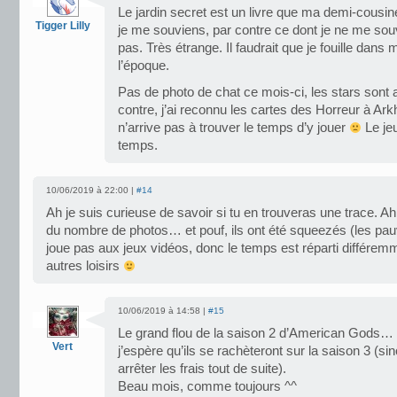
Le jardin secret est un livre que ma demi-cousine
Tigger Lilly
je me souviens, par contre ce dont je ne me souvie
pas. Très étrange. Il faudrait que je fouille dans
l’époque.
Pas de photo de chat ce mois-ci, les stars sont a
contre, j’ai reconnu les cartes des Horreur à Ar
n’arrive pas à trouver le temps d’y jouer
Le je
temps.
10/06/2019 à 22:00 |
#14
Ah je suis curieuse de savoir si tu en trouveras une trace. Ah
du nombre de photos… et pouf, ils ont été squeezés (les pa
joue pas aux jeux vidéos, donc le temps est réparti différem
autres loisirs
10/06/2019 à 14:58 |
#15
Le grand flou de la saison 2 d’American Gods…
Vert
j’espère qu’ils se rachèteront sur la saison 3 (si
arrêter les frais tout de suite).
Beau mois, comme toujours ^^