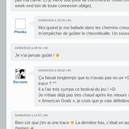
pas ma came. Et je viens tout juste de commencer Good O
week-end loin de toute connexion oblige).
03/06/2019 à 20:35 |
#3
Moi quand je me ballade dans les chemins creux
Phooka
m’empêcher de goûter le chevrefeuille. Un sou
04/06/2019 à 08:54 |
#4
Je n’ai jamais goûté !
04/06/2019 à 09:02 |
#5
Ça faisait longtemps que tu n’avais pas eu un 
Baroona
trace ? ^^
Il a l’air très sympa ce festival du jeu ! =D
Je n’étais déjà pas très chaud après les retours
« American Gods », je crois que je vais définiti
04/06/2019 à 12:07 |
#6
Bien sûr que j’en ai une trace
La dernière fois, c’était en a
(hinhin)