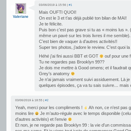
03/06/2019 à 15:56 |
#1
Mais OUFTI QUOI!
Valeriane
On est le 3 et t’as déjà publié ton bilan de MAI!
Je te félicite.
Puis bon c’est pas grave si tu as « moins lus ». 
même un pavé sur les trois livres il me semble).
C’est bien de vaquer à d’autres activités!!
Super tes photos, j’adore le review. C’est quoi la
Héhé j’ai fini aussi BBT et GOT
ouf pour une fo
Tu ne regardes pas Brooklyn 99??
Je dois me mettre à Good omens; et il faudrait 
Grey’s anatomy
Je n’ai jamais vraiment suivi assiduement. Là je
quelques épisodes, ça va tu sais suivre… mais c
03/06/2019 à 18:55 |
#2
Yeah, merci pour les compliments !
Ah non, ce n’est pas g
moins lire
Je m’auto-régule avec le temps disponible (celui 
d’autres activités) et l’envie
Et non, je ne regarde pas Brooklyn 99 : la vie d’un commissar