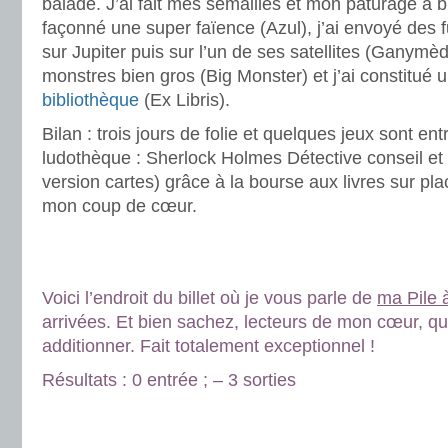
balade. J’ai fait mes semailles et mon pâturage a bi
façonné une super faïence (Azul), j’ai envoyé des 
sur Jupiter puis sur l’un de ses satellites (Ganymède
monstres bien gros (Big Monster) et j’ai constitué
bibliothèque
(Ex Libris).
Bilan : trois jours de folie et quelques jeux sont en
ludothèque : Sherlock Holmes Détective conseil et
version cartes) grâce à la bourse aux livres sur plac
mon coup de cœur.
.
.
Voici l’endroit du billet où je vous parle de
ma Pile à
arrivées. Et bien sachez, lecteurs de mon cœur, qu
additionner. Fait totalement exceptionnel !
Résultats : 0 entrée ; – 3 sorties
.
.