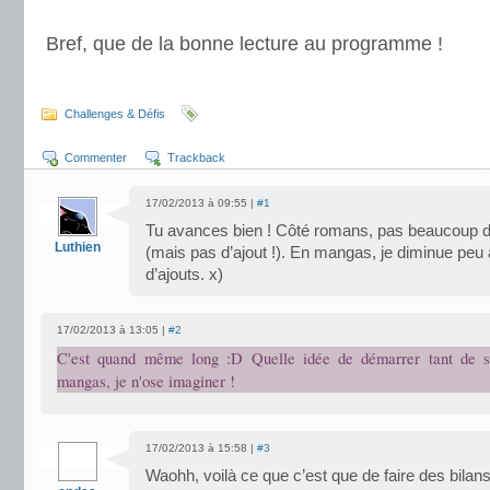
.
Bref, que de la bonne lecture au programme !
.
Challenges & Défis
Commenter
Trackback
17/02/2013 à 09:55 |
#1
Tu avances bien ! Côté romans, pas beaucoup d
Luthien
(mais pas d’ajout !). En mangas, je diminue pe
d’ajouts. x)
17/02/2013 à 13:05 |
#2
C'est quand même long :D Quelle idée de démarrer tant de s
mangas, je n'ose imaginer !
17/02/2013 à 15:58 |
#3
Waohh, voilà ce que c’est que de faire des bilans,