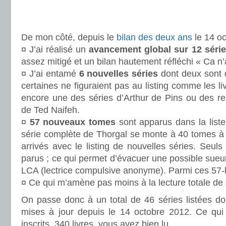
.
.
De mon côté, depuis le
bilan des deux ans
le 14 oc
¤ J’ai réalisé un
avancement global sur 12 séri
assez mitigé et un bilan hautement réfléchi « Ca 
¤ J’ai entamé
6 nouvelles séries
dont deux sont d
certaines ne figuraient pas au listing comme les l
encore une des séries d’Arthur de Pins ou des r
de Ted Naifeh.
¤
57 nouveaux tomes
sont apparus dans la liste. 
série complète de Thorgal se monte à 40 tomes à e
arrivés avec le listing de nouvelles séries. Seul
parus ; ce qui permet d’évacuer une possible sueur
LCA (lectrice compulsive anonyme). Parmi ces 57-là,
¤ Ce qui m’amène pas moins à la lecture totale de
On passe donc à un total de 46 séries listées do
mises à jour depuis le 14 octobre 2012. Ce qui
inscrits. 340 livres, vous avez bien lu.