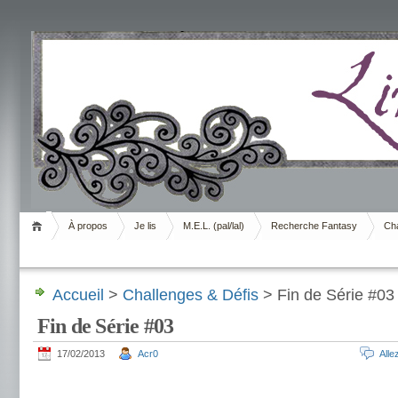
Livrement
À propos
Je lis
M.E.L. (pal/lal)
Recherche Fantasy
Cha
Accueil
>
Challenges & Défis
> Fin de Série #03
Fin de Série #03
17/02/2013
Acr0
All
.