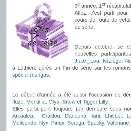
e
er
3
année, 1
récapitulati
Allez, c’est parti pour 
cours de route de cett
de série.
.
Depuis octobre, se s
nouvelles participant
J.a.e._Lou
,
Nadège
,
Na
à Luthien, après un Fin de série sur les roman
spécial mangas
.
.
Le début d’année a été aussi l’occasion de déco
Iluze
,
Merkillia
,
Olya
,
Snow
et
Tigger Lilly
.
Elles participent toujours (on demeure sans nou
Arcaalea
,
Craklou
,
Danouna
,
Iani
,
Lhisbei
,
L
Melisende
,
Nyx
,
Pimpi
,
Serega
,
Spocky
,
Valeriane
.