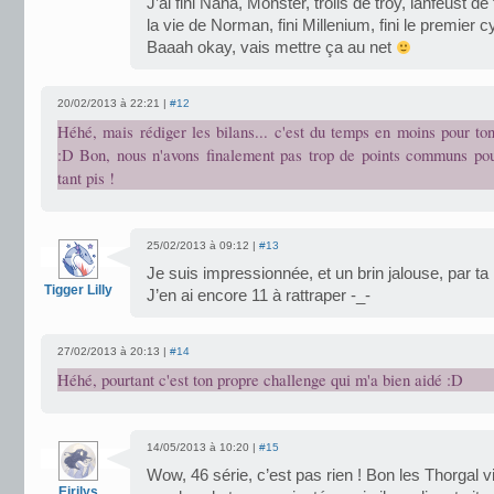
J’ai fini Nana, Monster, trolls de troy, lanfeust d
la vie de Norman, fini Millenium, fini le premier 
Baaah okay, vais mettre ça au net
20/02/2013 à 22:21 |
#12
Héhé, mais rédiger les bilans... c'est du temps en moins pour to
:D Bon, nous n'avons finalement pas trop de points communs po
tant pis !
25/02/2013 à 09:12 |
#13
Je suis impressionnée, et un brin jalouse, par 
Tigger Lilly
J’en ai encore 11 à rattraper -_-
27/02/2013 à 20:13 |
#14
Héhé, pourtant c'est ton propre challenge qui m'a bien aidé :D
14/05/2013 à 10:20 |
#15
Wow, 46 série, c’est pas rien ! Bon les Thorgal 
Eirilys