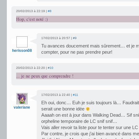
20/02/2013 à 22:19 |
#8
Hop, c'est noté :)
17/02/2013 à 20:57 |
#9
Tu avances doucement mais sûrement… et je me
herisson08
compter, pour ne pas prendre peur!
20/02/2013 à 22:20 |
#10
... je ne peux que comprendre !
17/02/2013 à 22:40 |
#11
Eh oui, donc… Euh je suis toujours là… Faudrait q
valeriane
serait une bonne idée
Aaaah on est à jour dans Walking Dead… Sif snif,
orpheline temporaire de LC snif snif…
Vais aller revoir ta liste pour te tenter sur une L
Par contre, je crois que j’ai bien avancé dans me