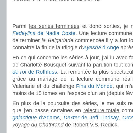
.
.
Parmi
les séries terminées
et donc sorties, je 
Fedeylins
de Nadia Coste
. Une lecture commune 
de terminer
la Belgariade
commencée il y a fort lo
connaitre la fin de la trilogie d’
Ayesha
d’Ange
après
En ce qui concerne
les séries à jour
, j’ai lu avec f
de Charlotte Bousquet suivant la parution tout 
de roi
de Rothfuss
. La remontée la plus spectacu
grâce au mariage de la lecture commune réal
Valeriane et du challenge
Fins du Monde
, qui m’
moins de 15 tomes en l’espace d’un an (depuis févr
En plus de la poursuite des séries, je me suis ren
que j’en passe certaines en
relecture totale
com
galactique
d’Adams
,
Dexter
de Jeff Lindsay
,
Orc
voyage du Chathrand
de Robert V.S. Redick.