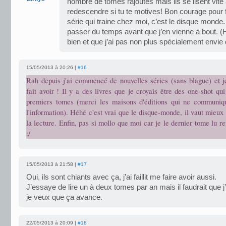
nombre de tomes rajoutés mais ils se lisent vite 
redescendre si tu te motives! Bon courage pour f
série qui traine chez moi, c’est le disque monde.
passer du temps avant que j’en vienne à bout. (
bien et que j’ai pas non plus spécialement envie 
15/05/2013 à 20:26 |
#16
Rah depuis j'ai commencé de nouvelles séries (sans blague) et
fait avoir ! Il y a des livres que je croyais être des one-shot qui
premiers tomes (merci les maisons d'éditions qui ne communiq
l'information). Héhé c'est vrai que le disque-monde, il vaut mieux 
la lecture. Enfin, pas si mollo que moi car je le dernier tome lu r
:/
15/05/2013 à 21:58 |
#17
Oui, ils sont chiants avec ça, j’ai faillit me faire avoir aussi.
J’essaye de lire un à deux tomes par an mais il faudrait que j’
je veux que ça avance.
22/05/2013 à 20:09 |
#18