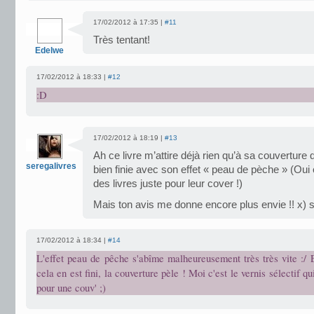
17/02/2012 à 17:35 |
#11
Très tentant!
Edelwe
17/02/2012 à 18:33 |
#12
:D
17/02/2012 à 18:19 |
#13
Ah ce livre m’attire déjà rien qu’à sa couverture 
seregalivres
bien finie avec son effet « peau de pèche » (Oui
des livres juste pour leur cover !)
Mais ton avis me donne encore plus envie !! x) 
17/02/2012 à 18:34 |
#14
L'effet peau de pêche s'abîme malheureusement très très vite :/ E
cela en est fini, la couverture pèle ! Moi c'est le vernis sélectif 
pour une couv' ;)