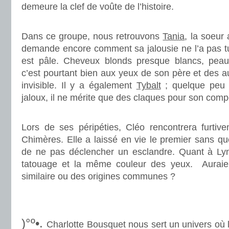
demeure la clef de voûte de l’histoire.
.
Dans ce groupe, nous retrouvons
Tania
, la soeur
demande encore comment sa jalousie ne l’a pas tu
est pâle. Cheveux blonds presque blancs, peau 
c’est pourtant bien aux yeux de son père et des au
invisible. Il y a également
Tybalt
; quelque peu 
jaloux, il ne mérite que des claques pour son com
.
Lors de ses péripéties, Cléo rencontrera furti
Chimères. Elle a laissé en vie le premier sans qu
de ne pas déclencher un esclandre. Quant à Lyn
tatouage et la même couleur des yeux. Auraien
similaire ou des origines communes ?
.
.
)°º•.
Charlotte Bousquet nous sert un univers où l