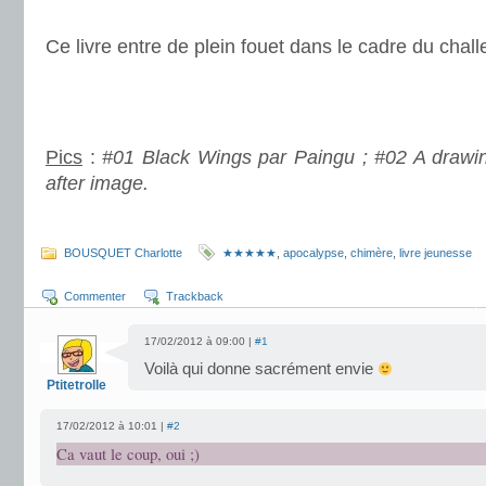
.
Ce livre entre de plein fouet dans le cadre du chal
..
.
Pics
:
#01 Black Wings par Paingu ; #02 A drawin
after image.
.
BOUSQUET Charlotte
★★★★★
,
apocalypse
,
chimère
,
livre jeunesse
Commenter
Trackback
17/02/2012 à 09:00 |
#1
Voilà qui donne sacrément envie
Ptitetrolle
17/02/2012 à 10:01 |
#2
Ca vaut le coup, oui ;)