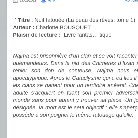
17/02/2012
Acr0
All
.
Titre
: Nuit tatouée (La peau des rêves, tome 1)
Auteur :
Charlotte BOUSQUET
Plaisir de lecture :
Livre fantas… tique
.
Najma est prisonnière d’un clan et se voit raconter
quémandeurs. Dans le nid des Chimères d’Itzan à ‘L
renier son don de conteuse. Najma nous en
apocalyptique. Après le Cataclysme qui a eu lieu il
les clans se battent pour un territoire anéanti. C
adulte s’acquiert en tuant son premier adversai
monde sans pour autant y trouver sa place. Un jou
désignée, la mort est le seul objectif : elle s’aper
possède à son poignet le même tatouage qu’elle.
.
.