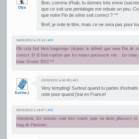
Bon, comme d’hab, tu donnes très envie (sacrée c
Olya
que ce soit une pentalogie me rebute un peu. C
que notre Fin de série soit correct ? ^^
Bref, je note le titre, mais ce ne sera pas pour to
18/02/2012 à 15:10 |
#20
Oh cela fait bien longtemps (depuis le début) que mon Fin de sér
correct :D Il faut espérer que les tomes paraissent vite : 1er tome
tome février 2012 ^^
22/02/2012 à 00:38 |
#21
Very tempting! Surtout quand tu parles d’extraits
Karine:)
note pour quand j’irai en France!
26/02/2012 à 18:07 |
#22
Attention, les extraits sont très courts (une ou deux phrases) et
long de l'histoire.