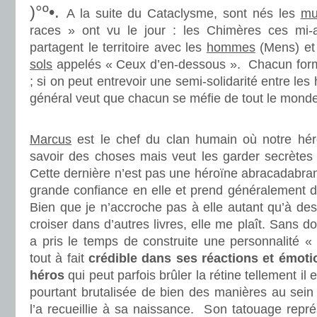
)°º•.
A la suite du Cataclysme, sont nés les
mu
races » ont vu le jour : les Chimères ces mi
partagent le territoire avec les
hommes
(Mens) et
sols
appelés « Ceux d’en-dessous ». Chacun form
; si on peut entrevoir une semi-solidarité entre l
général veut que chacun se méfie de tout le monde
.
Marcus
est le chef du clan humain où notre héro
savoir des choses mais veut les garder secrèt
Cette dernière n’est pas une héroïne abracadabrant
grande confiance en elle et prend généralement de
Bien que je n’accroche pas à elle autant qu’à des
croiser dans d’autres livres, elle me plaît. Sans 
a pris le temps de construite une personnalité «
tout à fait
crédible dans ses réactions et émoti
héros
qui peut parfois brûler la rétine tellement il 
pourtant brutalisée de bien des manières au sein
l’a recueillie à sa naissance. Son tatouage repré