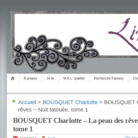
Livrement
À propos
Je lis
M.E.L. (pal/lal)
Recherche Fantasy
Cha
Accueil
>
BOUSQUET Charlotte
> BOUSQUET Ch
rêves ~ Nuit tatouée, tome 1
BOUSQUET Charlotte – La peau des rêves 
tome 1