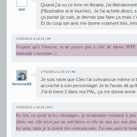
Quand j’ai vu ce livre en librairie, j’ai littéralem
Iani
(l’illustration et le toucher). Je l’ai acheté dire
ça parlait (je sais, je devrais pas faire ça mais c’
Et du coup ton avis me donne vraiment très, très
17/02/2012 à 18:32 |
#8
J'espère qu'à l'inverse, tu ne passes pas à côté de bijoux SFFF
immonde couverture ;)
17/02/2012 à 15:14 |
#9
Je suis ravie que Cléo t’ai convaincue même si 
herisson08
accroché à son personnage! Je te l’avais dit qu’il
J’ai le tome 2 dans ma PAL, ça me donne envie de
17/02/2012 à 18:33 |
#10
En fait, en ayant lu les chroniques, je m'attendais vraiment à pi
Alors oui, elle n'est pas un anti-héros et elle ne met pas non plus
les yeux, mais je la trouve très convaincante. J'ai moi aussi le tome