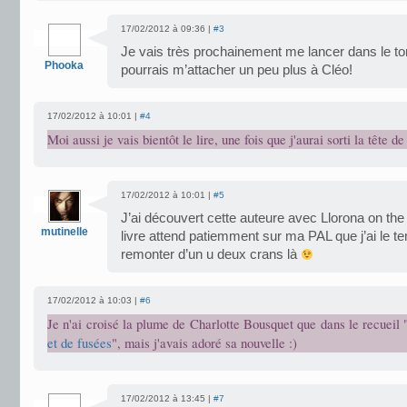
17/02/2012 à 09:36 |
#3
Je vais très prochainement me lancer dans le to
Phooka
pourrais m’attacher un peu plus à Cléo!
17/02/2012 à 10:01 |
#4
Moi aussi je vais bientôt le lire, une fois que j'aurai sorti la tête d
17/02/2012 à 10:01 |
#5
J’ai découvert cette auteure avec Llorona on the 
mutinelle
livre attend patiemment sur ma PAL que j’ai le tem
remonter d’un u deux crans là
17/02/2012 à 10:03 |
#6
Je n'ai croisé la plume de Charlotte Bousquet que dans le recueil 
et de fusées
", mais j'avais adoré sa nouvelle :)
17/02/2012 à 13:45 |
#7