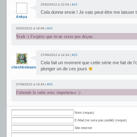
25/02/2012 à 22:04 |
#23
Cela donne envie ! Je vais peut-être me laisser 
Ankya
26/02/2012 à 18:09 |
#24
Yeah :) J'espère que tu ne seras pas déçue.
27/09/2012 à 14:34 |
#25
Cela fait un moment que cette série me fait de l’
cheshireleaeshire
plonger un de ces jours
27/09/2012 à 19:43 |
#26
J'attends la suite avec impatience :)
Nom (requis)
E-Mail (ne sera pas publié) (requis)
Site internet