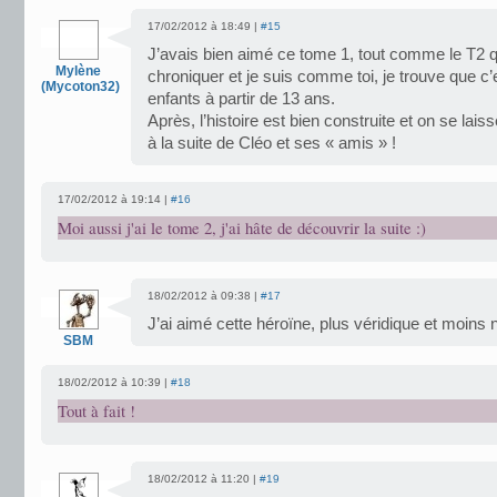
17/02/2012 à 18:49 |
#15
J’avais bien aimé ce tome 1, tout comme le T2 q
Mylène
chroniquer et je suis comme toi, je trouve que c’
(Mycoton32)
enfants à partir de 13 ans.
Après, l’histoire est bien construite et on se laiss
à la suite de Cléo et ses « amis » !
17/02/2012 à 19:14 |
#16
Moi aussi j'ai le tome 2, j'ai hâte de découvrir la suite :)
18/02/2012 à 09:38 |
#17
J’ai aimé cette héroïne, plus véridique et moin
SBM
18/02/2012 à 10:39 |
#18
Tout à fait !
18/02/2012 à 11:20 |
#19