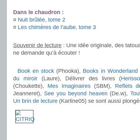
.
Dans le chaudron :
¤
Nuit brûlée, tome 2
¤
Les chimères de l’aube, tome 3
.
Souvenir de lecture
: Une idée originale, des tatou
ne demande qu’à écouter !
.
Book en stock
(Phooka),
Books in Wonderland
du miroir
(Laure), Délivrer des livres (
Heriss
(Choukette),
Mes Imaginaires
(SBM),
Reflets d
Jeanneret),
See you beyond heaven
(De.w),
Tou
Un brin de lecture
(Karline05) se sont aussi plong
.