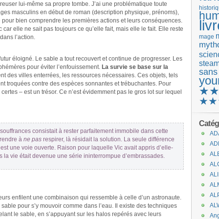
reuser lui-même sa propre tombe. J’ai une problématique toute
histori
ages masculins en début de roman (description physique, prénoms),
hum
e pour bien comprendre les premières actions et leurs conséquences.
liv
r elle ne sait pas toujours ce qu’elle fait, mais elle le fait. Elle reste
mage
dans l’action.
mytho
scienc
utur éloigné. Le sable a tout recouvert et continue de progresser. Les
stea
phémères pour éviter l’enfouissement.
La survie se base sur la
sans
ent des villes enterrées, les ressources nécessaires. Ces objets, tels
you
sont troquées contre des espèces sonnantes et trébuchantes. Pour
★
certes – est un trésor. Ce n’est évidemment pas le gros lot sur lequel
★★
Catég
 souffrances consistait à rester parfaitement immobile dans cette
AD
pprendre à
ne pas
respirer, là résidait la solution. La seule différence
AD
c’est une voie ouverte. Raison pour laquelle Vic avait appris d’elle-
AL
rs la vie était devenue une série ininterrompue d’embrassades.
AL
AL
AL
AL
eurs enfilent une combinaison qui ressemble à celle d’un astronaute.
AL
 sable pour s’y mouvoir comme dans l’eau. Il existe des techniques
nt le sable, en s’appuyant sur les halos repérés avec leurs
An