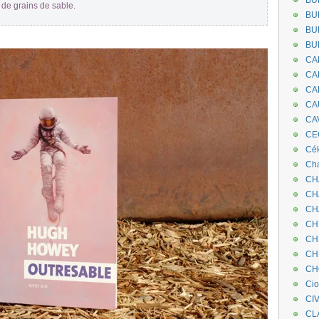
BU
 de grains de sable.
BU
BU
BU
CA
CA
CA
CA
CA
CEC
Cé
Cha
CH
CH
CH
CH
CH
CH
CH
Ci
CI
CL