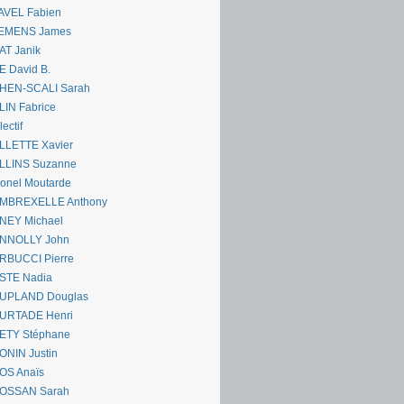
AVEL Fabien
EMENS James
AT Janik
 David B.
HEN-SCALI Sarah
IN Fabrice
lectif
LLETTE Xavier
LLINS Suzanne
onel Moutarde
MBREXELLE Anthony
NEY Michael
NNOLLY John
RBUCCI Pierre
STE Nadia
UPLAND Douglas
URTADE Henri
ETY Stéphane
ONIN Justin
OS Anaïs
OSSAN Sarah