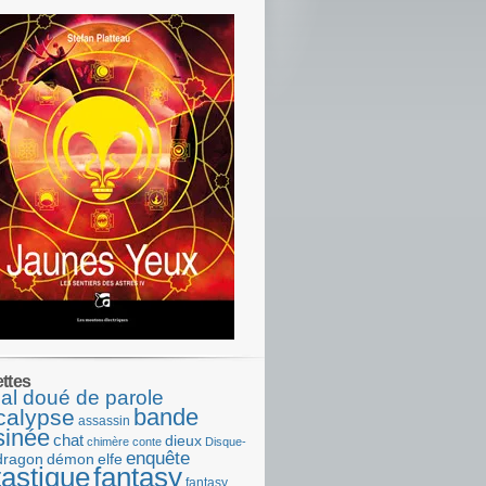
ettes
al doué de parole
bande
calypse
assassin
sinée
chat
dieux
chimère
conte
Disque-
enquête
dragon
démon
elfe
tastique
fantasy
fantasy