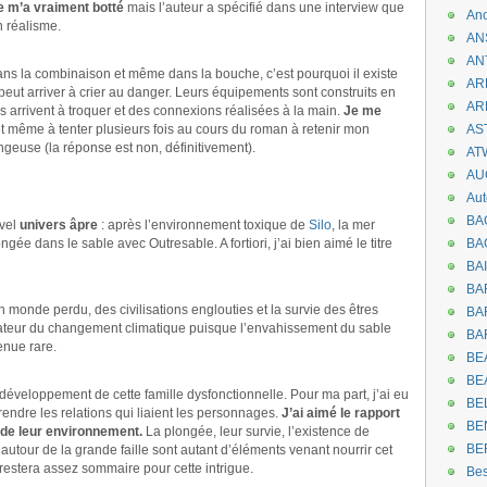
e m’a vraiment botté
mais l’auteur a spécifié dans une interview que
An
n réalisme.
AN
AN
ans la combinaison et même dans la bouche, c’est pourquoi il existe
AR
eut arriver à crier au danger. Leurs équipements sont construits en
AR
 arrivent à troquer et des connexions réalisées à la main.
Je me
t même à tenter plusieurs fois au cours du roman à retenir mon
AST
ongeuse (la réponse est non, définitivement).
AT
AU
Aut
BA
vel
univers âpre
: après l’environnement toxique de
Silo
, la mer
ngée dans le sable avec Outresable. A fortiori, j’ai bien aimé le titre
BA
BA
BA
 monde perdu, des civilisations englouties et la survie des êtres
BAR
stateur du changement climatique puisque l’envahissement du sable
BA
enue rare.
BEA
BE
e développement de cette famille dysfonctionnelle. Pour ma part, j’ai eu
BE
ndre les relations qui liaient les personnages.
J’ai aimé le rapport
BE
e de leur environnement.
La plongée, leur survie, l’existence de
BE
autour de la grande faille sont autant d’éléments venant nourrir cet
estera assez sommaire pour cette intrigue.
Be