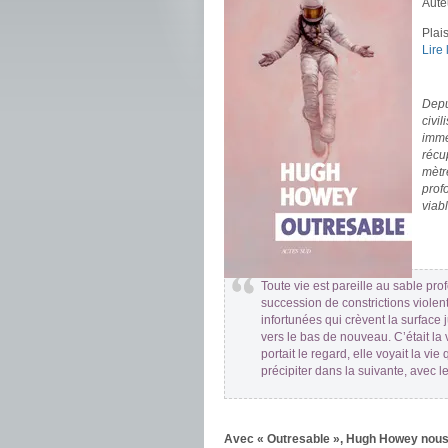
Aute
Plais
Lire
.
Depui
civi
imme
récu
mètr
prof
viab
.
.
Toute vie est pareille au sable pro
succession de constrictions violen
infortunées qui crèvent la surface 
vers le bas de nouveau. C’était la 
portait le regard, elle voyait la vie
précipiter dans la suivante, avec 
.
Avec « Outresable », Hugh Howey nous p