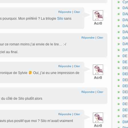
Cyr
DAB
Répondre
|
Citer
DA
as pourquoi. Mon préféré ? La trilogie
Silo
sans
DA
Acr0
DAN
DA
Répondre
|
Citer
DA
DA
sur ce roman moins j’ai envie de le lire… :-/
DAY
iel au final.
DE 
DE
Répondre
|
Citer
DE
hronique de Sylvie
Oui, j’ai eu une impression de
DE
Acr0
DE
DE
DEN
Répondre
|
Citer
DE
 du côté de Silo plutôt alors
DE
DE
Répondre
|
Citer
DE
vis plus positif que moi ? Silo m’avait vraiment
DI
Acr0