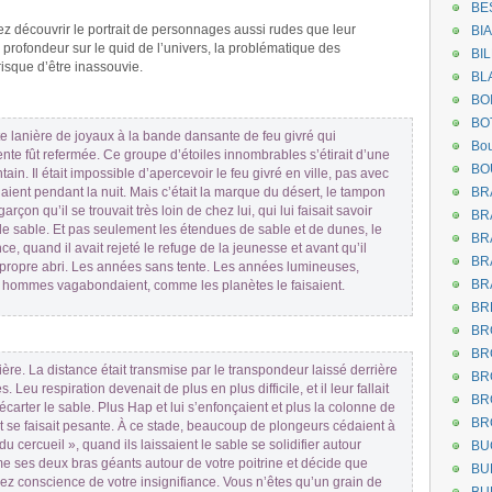
BE
tez découvrir le portrait de personnages aussi rudes que leur
BI
profondeur sur le quid de l’univers, la problématique des
BI
risque d’être inassouvie.
BL
BO
BO
e lanière de joyaux à la bande dansante de feu givré qui
Bou
ente fût refermée. Ce groupe d’étoiles innombrables s’étirait d’une
BO
tain. Il était impossible d’apercevoir le feu givré en ville, pas avec
aient pendant la nuit. Mais c’était la marque du désert, le tampon
BR
rçon qu’il se trouvait très loin de chez lui, qui lui faisait savoir
BR
 de sable. Et pas seulement les étendues de sable et de dunes, le
BR
nce, quand il avait rejeté le refuge de la jeunesse et avant qu’il
BR
 propre abri. Les années sans tente. Les années lumineuses,
BR
s hommes vagabondaient, comme les planètes le faisaient.
BR
BR
BR
ère. La distance était transmise par le transpondeur laissé derrière
BR
Leu respiration devenait de plus en plus difficile, et il leur fallait
BR
carter le sable. Plus Hap et lui s’enfonçaient et plus la colonne de
BR
t se faisait pesante. À ce stade, beaucoup de plongeurs cédaient à
 cercueil », quand ils laissaient le sable se solidifier autour
BU
me ses deux bras géants autour de votre poitrine et décide que
BU
ez conscience de votre insignifiance. Vous n’êtes qu’un grain de