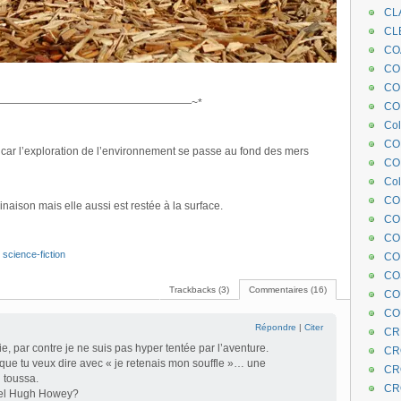
CL
CL
CO
COE
CO
——————————————————~*
COL
Col
CO
car l’exploration de l’environnement se passe au fond des mers
CO
Col
CO
naison mais elle aussi est restée à la surface.
CO
CO
,
science-fiction
CO
CO
Trackbacks (3)
Commentaires (16)
CO
CO
Répondre
|
Citer
CR
ie, par contre je ne suis pas hyper tentée par l’aventure.
CR
e que tu veux dire avec « je retenais mon souffle »… une
CR
 toussa.
CR
uel Hugh Howey?