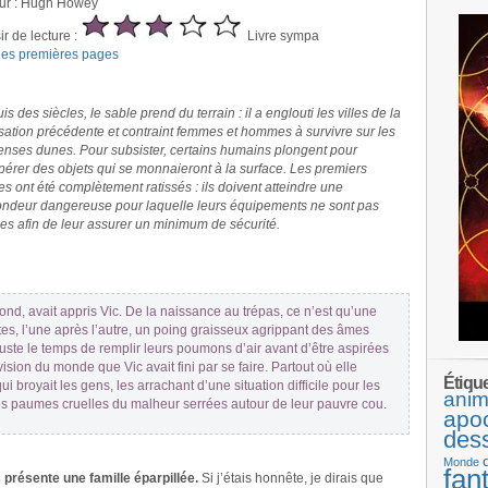
ur : Hugh Howey
ir de lecture :
Livre sympa
 les premières pages
s des siècles, le sable prend du terrain : il a englouti les villes de la
lisation précédente et contraint femmes et hommes à survivre sur les
nses dunes. Pour subsister, certains humains plongent pour
pérer des objets qui se monnaieront à la surface. Les premiers
es ont été complètement ratissés : ils doivent atteindre une
ondeur dangereuse pour laquelle leurs équipements ne sont pas
les afin de leur assurer un minimum de sécurité.
fond, avait appris Vic. De la naissance au trépas, ce n’est qu’une
tes, l’une après l’autre, un poing graisseux agrippant des âmes
juste le temps de remplir leurs poumons d’air avant d’être aspirées
vision du monde que Vic avait fini par se faire. Partout où elle
Étiqu
 qui broyait les gens, les arrachant d’une situation difficile pour les
anim
les paumes cruelles du malheur serrées autour de leur pauvre cou.
apo
des
Monde
fan
résente une famille éparpillée.
Si j’étais honnête, je dirais que