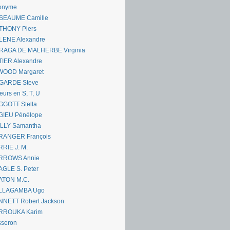
onyme
SEAUME Camille
THONY Piers
LENE Alexandre
RAGA DE MALHERBE Virginia
IER Alexandre
WOOD Margaret
GARDE Steve
eurs en S, T, U
GGOTT Stella
GIEU Pénélope
ILLY Samantha
RANGER François
RIE J. M.
RROWS Annie
GLE S. Peter
ATON M.C.
LLAGAMBA Ugo
NNETT Robert Jackson
RROUKA Karim
sseron