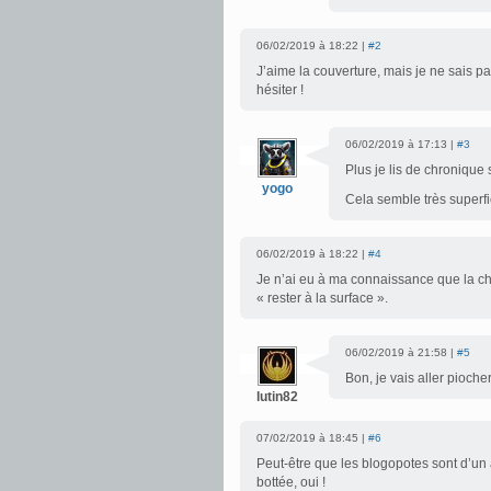
06/02/2019 à 18:22 |
#2
J’aime la couverture, mais je ne sais p
hésiter !
06/02/2019 à 17:13 |
#3
Plus je lis de chronique 
yogo
Cela semble très superfic
06/02/2019 à 18:22 |
#4
Je n’ai eu à ma connaissance que la c
« rester à la surface ».
06/02/2019 à 21:58 |
#5
Bon, je vais aller piocher
lutin82
07/02/2019 à 18:45 |
#6
Peut-être que les blogopotes sont d’un a
bottée, oui !