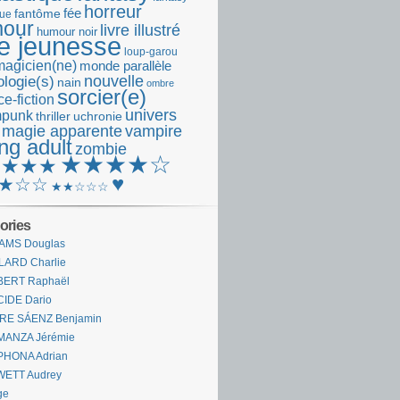
horreur
fantôme
fée
que
our
livre illustré
humour noir
re jeunesse
loup-garou
magicien(ne)
monde parallèle
nouvelle
logie(s)
nain
ombre
sorcier(e)
e-fiction
univers
mpunk
thriller
uchronie
 magie apparente
vampire
ng adult
zombie
★★★★☆
★★★★
♥
★☆☆
★★☆☆☆
ories
AMS Douglas
LARD Charlie
BERT Raphaël
CIDE Dario
IRE SÁENZ Benjamin
MANZA Jérémie
PHONA Adrian
WETT Audrey
ge