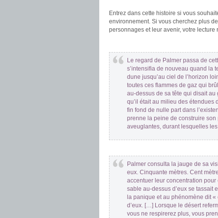
.
Entrez dans cette histoire si vous souhai
environnement. Si vous cherchez plus de 
personnages et leur avenir, votre lecture 
.
Le regard de Palmer passa de cett
s’intensifia de nouveau quand la t
dune jusqu’au ciel de l’horizon loin
toutes ces flammes de gaz qui brûl
au-dessus de sa tête qui disait au ga
qu’il était au milieu des étendues
fin fond de nulle part dans l’existe
prenne la peine de construire son
aveuglantes, durant lesquelles le
.
Palmer consulta la jauge de sa visi
eux. Cinquante mètres. Cent mètres. 
accentuer leur concentration pour é
sable au-dessus d’eux se tassait e
la panique et au phénomène dit « du
d’eux. […] Lorsque le désert refer
vous ne respirerez plus, vous pren