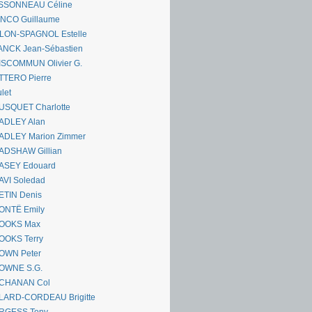
SSONNEAU Céline
ANCO Guillaume
LLON-SPAGNOL Estelle
ANCK Jean-Sébastien
ISCOMMUN Olivier G.
TTERO Pierre
let
USQUET Charlotte
ADLEY Alan
ADLEY Marion Zimmer
ADSHAW Gillian
ASEY Edouard
AVI Soledad
ETIN Denis
ONTË Emily
OOKS Max
OOKS Terry
OWN Peter
OWNE S.G.
CHANAN Col
LARD-CORDEAU Brigitte