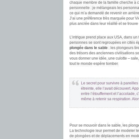
chaque membre de la famille cherche à c
personnelle : je mélangeais les personn
ce qui m’a demandé de revenir en arrièr
J’ai une préférence très marquée pour Vic ca
plus ancrée dans leur réalité et se trouve 
.
L’intrigue prend place aux USA, dans un f
personnes se sont regroupées en cités é
plongée dans le sable
: les plongeurs tir
des trésors des anciennes civilisations 
vous donner une idée, une culotte – sale, 
tout le monde espère tomber.
.
Le secret pour survivre à pareilles
étreinte, elle l’avait découvert. A
entre l’étouffement et l’accolade, 
même à retenir sa respiration. Alo
.
.
Pour se mouvoir dans le sable, les plong
La technologie leur permet de modeler le
de plongées et de déplacements en modela