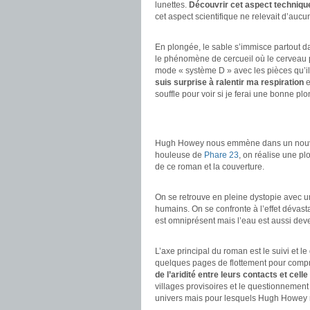
lunettes.
Découvrir cet aspect techniqu
cet aspect scientifique ne relevait d’aucu
.
En plongée, le sable s’immisce partout d
le phénomène de cercueil où le cerveau p
mode « système D » avec les pièces qu’ils
suis surprise à ralentir ma respiration
e
souffle pour voir si je ferai une bonne pl
.
.
Hugh Howey nous emmène dans un nou
houleuse de
Phare 23
, on réalise une plo
de ce roman et la couverture.
.
On se retrouve en pleine dystopie avec un
humains. On se confronte à l’effet déva
est omniprésent mais l’eau est aussi dev
.
L’axe principal du roman est le suivi et l
quelques pages de flottement pour compre
de l’aridité entre leurs contacts et cell
villages provisoires et le questionnement 
univers mais pour lesquels Hugh Howey r