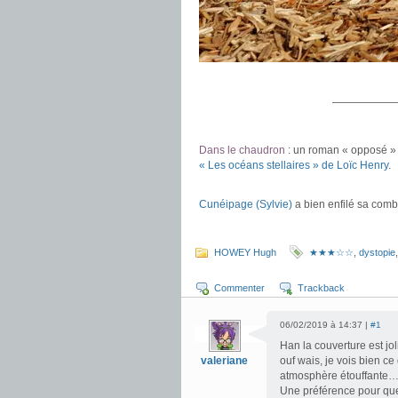
.
——————
.
Dans le chaudron
: un roman « opposé » 
« Les océans stellaires » de Loïc Henry
.
.
Cunéipage (Sylvie)
a bien enfilé sa combi
HOWEY Hugh
★★★☆☆
,
dystopie
Commenter
Trackback
06/02/2019 à 14:37 |
#1
Han la couverture est jol
valeriane
ouf wais, je vois bien c
atmosphère étouffante…
Une préférence pour q