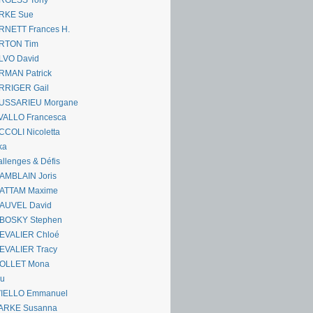
RGESS Tony
RKE Sue
RNETT Frances H.
RTON Tim
LVO David
RMAN Patrick
RRIGER Gail
USSARIEU Morgane
VALLO Francesca
COLI Nicoletta
ka
llenges & Défis
AMBLAIN Joris
ATTAM Maxime
AUVEL David
BOSKY Stephen
EVALIER Chloé
EVALIER Tracy
OLLET Mona
ou
VIELLO Emmanuel
ARKE Susanna