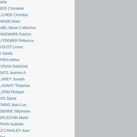
ielle
OS Christelle
LCHER Christina
MASIO Alain
IEL Marie-Catherine
NNEMARK Francis
UTREMER Rébecca
VOUST Lionel
 Adolie
PINS Arthur
 VIGAN Delphine
BATS Jeanne-A
LANEY Joseph
LAUNAY Thalyssa
LERM Philippe
IS Sylvie
PARIS Jean-Luc
SIENNE Stéphane
SPLECHIN Marie
THAN Isabelle
AZ CANALES Juan