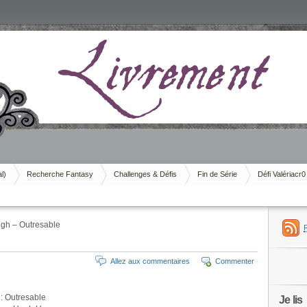
al)
Recherche Fantasy
Challenges & Défis
Fin de Série
Défi Valériacr0
h – Outresable
Allez aux commentaires
Commenter
 : Outresable
Je lis