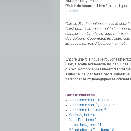
Auteur
: Terry Pratchett
Plaisir de lecture
:
Livre fantas…tique
La série
.
Carotte Fondeurenfersson, elevé chez les
C’est pour cette raison qu’il s’engage 
compter que Carotte se voue au respect d
des Voleurs. Cependant, de l’autre côt
Eclairés n’ont pas dit leur dernier mot…
.
Encore une fois nous retrouvons un Pratch
Guet, Carotte bouleverse les habitudes;
d’Ankh Morpork et des idéaux du pratici
s’attache de par leurs petits défauts e
personnages mythologiques se côtoient
.
Dans le chaudron :
¤
La huitième couleur, tome 1
¤
Le huitième sortilège, tome 2
¤
La huitième fille, tome 3
¤
Mortimer, tome 4
¤
Faust
Eric, tome 9
¤
Le faucheur, tome 11
¤
Mécomptes de fées, tome 12