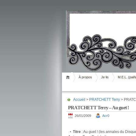
Livrement
À propos
Je lis
M.E.L. (pal/l
Accueil
>
PRATCHETT Terry
> PRATCH
PRATCHETT Terry – Au guet !
26/01/2009
Acr0
.
Titre
: Au guet ! (les annales du Disq