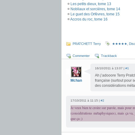
¤
Les petits dieux, tome 13
¤
Nobliaux et sorcières, tome 14
¤
Le guet des Orfèvres, tome 15
¤
Accros du roc, tome 16
.
.
PRATCHETT Terry
★★★★★
,
Dis
Commenter
Trackback
16/10/2011 à 13:07 |
#1
Ah j’adooore Terry Prat
Mchan
française (surtout pour 
des considérations mét
17/10/2011 à 11:15 |
#2
Je veux bien te croire sur parole, mais pour mo
(considérations métaphysiques), mais ça va, j
que ça ;)