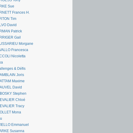
RGESS Tony
RKE Sue
RNETT Frances H.
RTON Tim
LVO David
RMAN Patrick
RRIGER Gail
USSARIEU Morgane
VALLO Francesca
COLI Nicoletta
ka
llenges & Défis
AMBLAIN Joris
ATTAM Maxime
AUVEL David
BOSKY Stephen
EVALIER Chloé
EVALIER Tracy
OLLET Mona
ou
VIELLO Emmanuel
ARKE Susanna