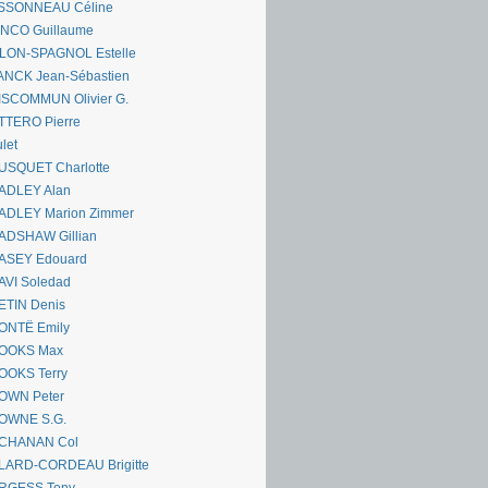
SSONNEAU Céline
ANCO Guillaume
LLON-SPAGNOL Estelle
ANCK Jean-Sébastien
ISCOMMUN Olivier G.
TTERO Pierre
let
USQUET Charlotte
ADLEY Alan
ADLEY Marion Zimmer
ADSHAW Gillian
ASEY Edouard
AVI Soledad
ETIN Denis
ONTË Emily
OOKS Max
OOKS Terry
OWN Peter
OWNE S.G.
CHANAN Col
LARD-CORDEAU Brigitte