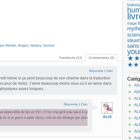
histori
hum
liv
mage
mytho
scienc
stea
sans
que-Monde
,
dragon
,
fantasy
,
humour
you
★
Trackbacks (13)
Commentaires (2)
★★
Répondre
|
Citer
chett même si ça perd beaucoup de son charme dans la traduction
Catég
ses jeux de mots). J’aime beaucoup moins ceux où il se lance dans
AD
aphysiques assez longues…
AD
AL
Répondre
|
Citer
AL
i impossible de lire en VO :/ C'est vrai qu'il joue aussi à ça
AL
e lis et je passe à autre chose, cela ne me dérange pas plus
Acr0
AL
AL
AL
An