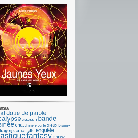
ettes
al doué de parole
bande
calypse
assassin
sinée
chat
dieux
chimère
conte
Disque-
enquête
dragon
démon
elfe
tastique
fantasy
fantasy