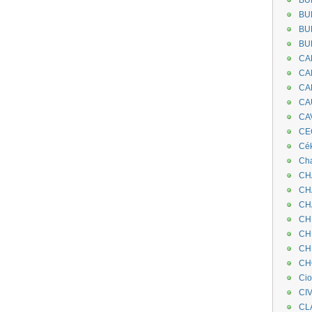
BU
BU
BU
BU
CA
CA
CA
CA
CA
CEC
Cé
Cha
CH
CH
CH
CH
CH
CH
CH
Ci
CI
CL