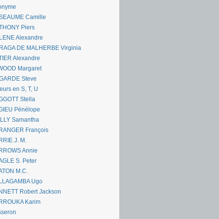
onyme
SEAUME Camille
THONY Piers
LENE Alexandre
RAGA DE MALHERBE Virginia
IER Alexandre
WOOD Margaret
GARDE Steve
eurs en S, T, U
GGOTT Stella
GIEU Pénélope
ILLY Samantha
RANGER François
RIE J. M.
RROWS Annie
GLE S. Peter
ATON M.C.
LLAGAMBA Ugo
NNETT Robert Jackson
RROUKA Karim
sseron