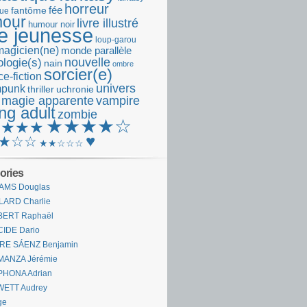
horreur
fantôme
fée
que
our
livre illustré
humour noir
re jeunesse
loup-garou
magicien(ne)
monde parallèle
nouvelle
logie(s)
nain
ombre
sorcier(e)
e-fiction
univers
mpunk
thriller
uchronie
 magie apparente
vampire
ng adult
zombie
★★★★☆
★★★★
♥
★☆☆
★★☆☆☆
ories
AMS Douglas
LARD Charlie
BERT Raphaël
CIDE Dario
IRE SÁENZ Benjamin
MANZA Jérémie
PHONA Adrian
WETT Audrey
ge