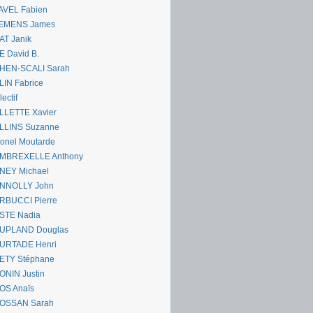
AVEL Fabien
EMENS James
AT Janik
 David B.
HEN-SCALI Sarah
IN Fabrice
lectif
LLETTE Xavier
LLINS Suzanne
onel Moutarde
MBREXELLE Anthony
NEY Michael
NNOLLY John
RBUCCI Pierre
STE Nadia
UPLAND Douglas
URTADE Henri
ETY Stéphane
ONIN Justin
OS Anaïs
OSSAN Sarah