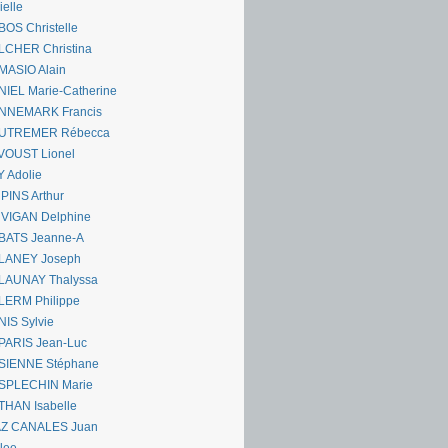
ielle
OS Christelle
LCHER Christina
MASIO Alain
IEL Marie-Catherine
NNEMARK Francis
UTREMER Rébecca
VOUST Lionel
 Adolie
PINS Arthur
 VIGAN Delphine
BATS Jeanne-A
LANEY Joseph
LAUNAY Thalyssa
LERM Philippe
IS Sylvie
PARIS Jean-Luc
SIENNE Stéphane
SPLECHIN Marie
THAN Isabelle
AZ CANALES Juan