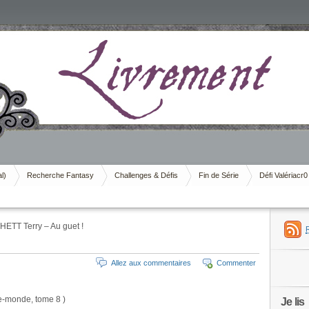
al)
Recherche Fantasy
Challenges & Défis
Fin de Série
Défi Valériacr0
ETT Terry – Au guet !
Allez aux commentaires
Commenter
ue-monde, tome 8 )
Je lis