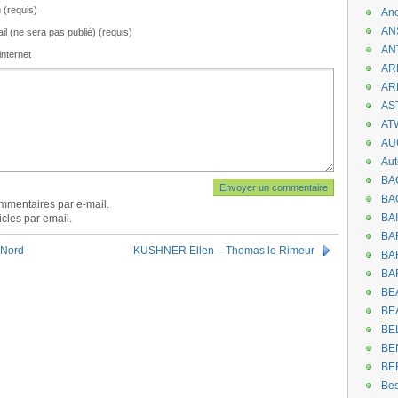
(requis)
An
AN
il (ne sera pas publié) (requis)
AN
internet
AR
AR
AST
AT
AU
Aut
BA
BA
mmentaires par e-mail.
BA
cles par email.
BA
 Nord
KUSHNER Ellen – Thomas le Rimeur
BAR
BA
BEA
BE
BE
BE
BE
Be