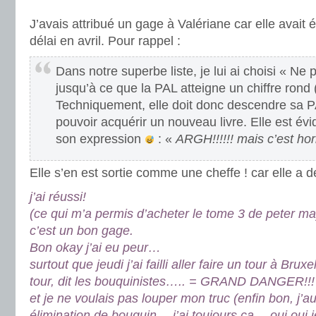
.
J’avais attribué un gage à Valériane car elle avait 
délai en avril. Pour rappel :
Dans notre superbe liste, je lui ai choisi « Ne p
jusqu’à ce que la PAL atteigne un chiffre rond (
Techniquement, elle doit donc descendre sa 
pouvoir acquérir un nouveau livre. Elle est év
son expression
: «
ARGH!!!!!! mais c’est horri
Elle s’en est sortie comme une cheffe ! car elle a 
j’ai réussi!
(ce qui m’a permis d’acheter le tome 3 de peter m
c’est un bon gage.
Bon okay j’ai eu peur…
surtout que jeudi j’ai failli aller faire un tour à Brux
tour, dit les bouquinistes….. = GRAND DANGER!!!
et je ne voulais pas louper mon truc (enfin bon, j’
élimination de bouquin… j’ai toujours ça… oui oui je 