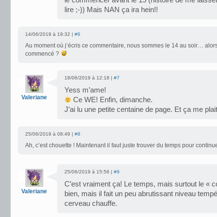
le commencer avant le 15 (histoire de me laisser 
lire ;-)) Mais NAN ça ira hein!!
14/06/2019 à 19:32 |
#6
Au moment où j’écris ce commentaire, nous sommes le 14 au soir… alors,
commencé ?
18/06/2019 à 12:18 |
#7
Yess m’ame!
Valeriane
Ce WE! Enfin, dimanche.
J’ai lu une petite centaine de page. Et ça me plait
25/06/2019 à 08:49 |
#8
Ah, c’est chouette ! Maintenant il faut juste trouver du temps pour continu
25/06/2019 à 15:56 |
#9
C’est vraiment ça! Le temps, mais surtout le « 
Valeriane
bien, mais il fait un peu abrutissant niveau temp
cerveau chauffe.