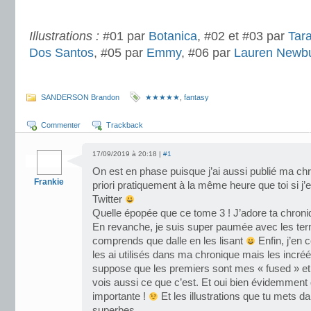
.
Illustrations :
#01 par
Botanica
, #02 et #03 par
Tara
Dos Santos
, #05 par
Emmy
, #06 par
Lauren Newb
SANDERSON Brandon
★★★★★
,
fantasy
Commenter
Trackback
17/09/2019 à 20:18 |
#1
On est en phase puisque j’ai aussi publié ma chr
Frankie
priori pratiquement à la même heure que toi si j’
Twitter
Quelle épopée que ce tome 3 ! J’adore ta chroniq
En revanche, je suis super paumée avec les term
comprends que dalle en les lisant
Enfin, j’en 
les ai utilisés dans ma chronique mais les incréés
suppose que les premiers sont mes « fused » et s
vois aussi ce que c’est. Et oui bien évidemmen
importante !
Et les illustrations que tu mets da
superbes.