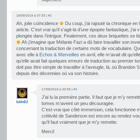
18/09/2019 à 07:55 |
#2
Ah, jolie coïncidence
Du coup, j’ai rajouté ta chronique en
article. C’est vrai qu’il s’agit-là d’une épopée fantastique, j’ai
plongée dans l’intrigue. Finalement, ces deux briquettes se li
Ah j’imagine que Mélanie Fazi a dû faire travailler son inven
concernant la traduction de certains mots de vocabulaire. Qu
avec elle à
Echos & Merveilles
en avril, elle m’avait dit qu’ell
qu’elle avait fait quelques erreurs de traduction au premier t
doit pas être simple de travailler à l’aveugle, là, où Brandon 
depuis des décennies où va son histoire.
17/09/2019 à 20:59 |
#3
J’ai lu la première partie. Il faut que je m’y reme
lutin82
tomes m’aveint un peu découragée.
C’est vrai que côté immersion, cela fonctionne m
crétivité de Sanderson est encore au rendez-vous
qu’il faut vraiment que je m’y remette.
Merci!