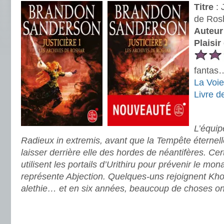
Titre
: 
de Rosh
Auteur
Plaisir
fantas…
La Voie
Livre d
.
L’équipe
Radieux in extremis, avant que la Tempête éternel
laisser derrière elle des hordes de néantifères. Cer
utilisent les portails d’Urithiru pour prévenir le m
représente Abjection. Quelques-uns rejoignent Kholi
alethie… et en six années, beaucoup de choses on
.
.