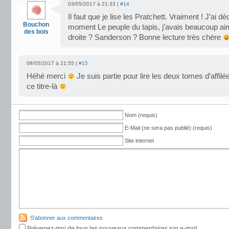
03/05/2017 à 21:33 |
#14
Il faut que je lise les Pratchett. Vraiment ! J’ai dé
Bouchon
moment Le peuple du tapis, j’avais beaucoup a
des bois
droite ? Sanderson ? Bonne lecture très chère
08/05/2017 à 21:55 |
#15
Héhé merci
Je suis partie pour lire les deux tomes d’affilée
ce titre-là
Nom (requis)
E-Mail (ne sera pas publié) (requis)
Site internet
S'abonner aux commentaires
Prévenez-moi de tous les nouveaux commentaires par e-mail.