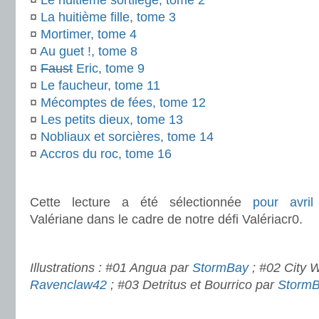
¤
Le huitième sortilège, tome 2
¤
La huitième fille, tome 3
¤
Mortimer, tome 4
¤
Au guet !, tome 8
¤
Faust
Eric, tome 9
¤
Le faucheur, tome 11
¤
Mécomptes de fées, tome 12
¤
Les petits dieux, tome 13
¤
Nobliaux et sorcières, tome 14
¤
Accros du roc, tome 16
.
Cette lecture a été sélectionnée
pour avril
Valériane dans le cadre de notre défi Valériacr0.
.
Illustrations : #01 Angua par
StormBay
; #02 City 
Ravenclaw42
; #03 Detritus et Bourrico par
Storm
.