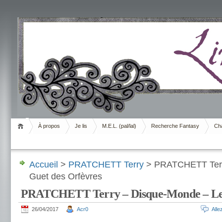
Livrement
À propos
Je lis
M.E.L. (pal/lal)
Recherche Fantasy
Cha
Accueil
>
PRATCHETT Terry
> PRATCHETT Terr
Guet des Orfèvres
PRATCHETT Terry – Disque-Monde – Le 
26/04/2017
Acr0
All