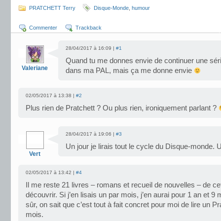
PRATCHETT Terry
Disque-Monde
,
humour
Commenter
Trackback
28/04/2017 à 16:09 |
#1
Quand tu me donnes envie de continuer une série.
Valeriane
dans ma PAL, mais ça me donne envie
02/05/2017 à 13:38 |
#2
Plus rien de Pratchett ? Ou plus rien, ironiquement parlant ?
28/04/2017 à 19:06 |
#3
Un jour je lirais tout le cycle du Disque-monde. 
Vert
02/05/2017 à 13:42 |
#4
Il me reste 21 livres – romans et recueil de nouvelles – de ce
découvrir. Si j’en lisais un par mois, j’en aurai pour 1 an et 9 
sûr, on sait que c’est tout à fait concret pour moi de lire un Pr
mois.