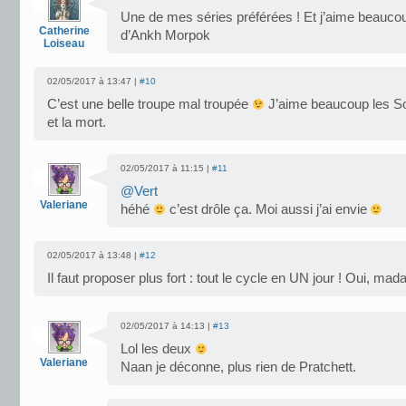
Une de mes séries préférées ! Et j’aime beauco
Catherine
d’Ankh Morpok
Loiseau
02/05/2017 à 13:47 |
#10
C’est une belle troupe mal troupée
J’aime beaucoup les So
et la mort.
02/05/2017 à 11:15 |
#11
@Vert
Valeriane
héhé
c’est drôle ça. Moi aussi j’ai envie
02/05/2017 à 13:48 |
#12
Il faut proposer plus fort : tout le cycle en UN jour ! Oui, mad
02/05/2017 à 14:13 |
#13
Lol les deux
Valeriane
Naan je déconne, plus rien de Pratchett.