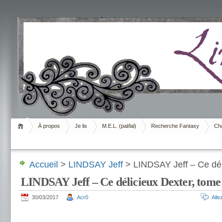
Livrement
À propos
Je lis
M.E.L. (pal/lal)
Recherche Fantasy
Cha
Accueil
>
LINDSAY Jeff
> LINDSAY Jeff – Ce dél
LINDSAY Jeff – Ce délicieux Dexter, tome
30/03/2017
Acr0
All
.