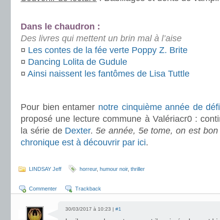
.
Dans le chaudron :
Des livres qui mettent un brin mal à l’aise
¤
Les contes de la fée verte Poppy Z. Brite
¤
Dancing Lolita de Gudule
¤
Ainsi naissent les fantômes de Lisa Tuttle
.
Pour bien entamer
notre cinquième année de déf
proposé une lecture commune à Valériacr0 : cont
la série de
Dexter
.
5e année, 5e tome, on est bon
chronique est à découvrir par ici
.
.
LINDSAY Jeff
horreur
,
humour noir
,
thriller
Commenter
Trackback
30/03/2017 à 10:23 |
#1