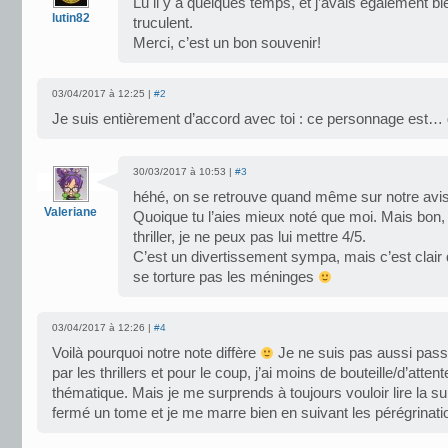
Lu il y a quelques temps, et j’avais également bi
lutin82
truculent.
Merci, c’est un bon souvenir!
03/04/2017 à 12:25 |
#2
Je suis entièrement d’accord avec toi : ce personnage est… d
30/03/2017 à 10:53 |
#3
héhé, on se retrouve quand même sur notre avi
Valeriane
Quoique tu l’aies mieux noté que moi. Mais bon, 
thriller, je ne peux pas lui mettre 4/5.
C’est un divertissement sympa, mais c’est clair 
se torture pas les méninges
03/04/2017 à 12:26 |
#4
Voilà pourquoi notre note diffère
Je ne suis pas aussi pass
par les thrillers et pour le coup, j’ai moins de bouteille/d’atten
thématique. Mais je me surprends à toujours vouloir lire la sui
fermé un tome et je me marre bien en suivant les pérégrinati