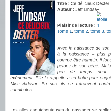
Titre
: Ce délicieux Dexter 
Auteur
: Jeff Lindsay
Plaisir de lecture
:
Tome 1
,
tome 2
,
tome 3
,
t
.
Avec la naissance de son 
à la naissance – plus pa
comme être humain. Il fond
petons de son bébé. Mais
peu de temps pour pr
événement. Elle le rappelle à sa botte pour enquêt
Miss Aldovar. En sus, ils se retrouvent con
cannibales.
.
.
Les ailes caoutchouteuses du passager se replien