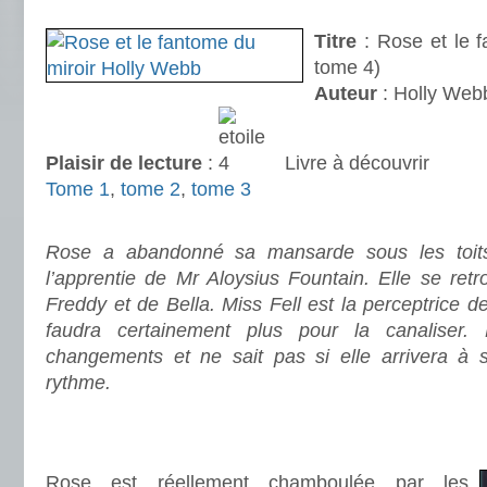
.
Titre
: Rose et le f
tome 4)
Auteur
: Holly Web
Plaisir de lecture
:
Livre à découvrir
Tome 1
,
tome 2
,
tome 3
.
Rose a abandonné sa mansarde sous les toits
l’apprentie de Mr Aloysius Fountain. Elle se ret
Freddy et de Bella. Miss Fell est la perceptrice de 
faudra certainement plus pour la canalise
changements et ne sait pas si elle arrivera à 
rythme.
.
.
Rose est réellement chamboulée par les