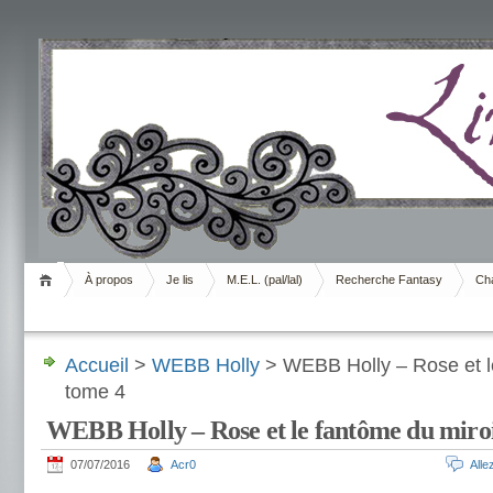
Livrement
À propos
Je lis
M.E.L. (pal/lal)
Recherche Fantasy
Cha
Accueil
>
WEBB Holly
> WEBB Holly – Rose et le
tome 4
WEBB Holly – Rose et le fantôme du miroi
07/07/2016
Acr0
All