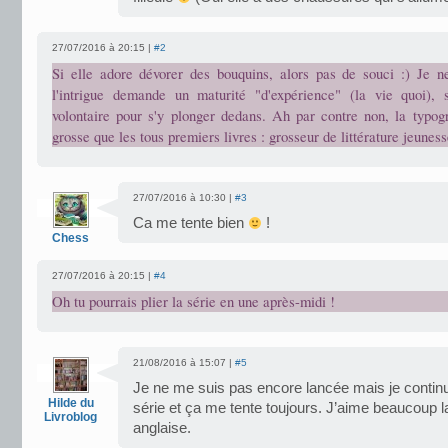
27/07/2016 à 20:15 |
#2
Si elle adore dévorer des bouquins, alors pas de souci :) Je 
l'intrigue demande un maturité "d'expérience" (la vie quoi), 
volontaire pour s'y plonger dedans. Ah par contre non, la typog
grosse que les tous premiers livres : grosseur de littérature jeuness
27/07/2016 à 10:30 |
#3
Ca me tente bien
!
Chess
27/07/2016 à 20:15 |
#4
Oh tu pourrais plier la série en une après-midi !
21/08/2016 à 15:07 |
#5
Je ne me suis pas encore lancée mais je continue
Hilde du
série et ça me tente toujours. J’aime beaucoup l
Livroblog
anglaise.