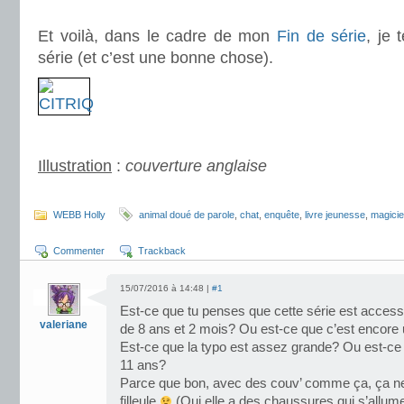
.
Et voilà, dans le cadre de mon
Fin de série
, je 
série (et c’est une bonne chose).
.
Illustration
:
couverture anglaise
.
WEBB Holly
animal doué de parole
,
chat
,
enquête
,
livre jeunesse
,
magicie
Commenter
Trackback
15/07/2016 à 14:48 |
#1
Est-ce que tu penses que cette série est access
valeriane
de 8 ans et 2 mois? Ou est-ce que c’est encore 
Est-ce que la typo est assez grande? Ou est-ce q
11 ans?
Parce que bon, avec des couv’ comme ça, ça ne 
filleule
(Oui elle a des chaussures qui s’allum