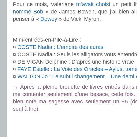
Pour ce mois, Valériane
m’avait choisi
un petit l
nommé Bob
» de James Bowen, que j’ai bien aim
penser à «
Dewey
» de Vicki Myron.
.
Mini-entrées-en-Pile-à-Lire
:
¤
COSTE Nadia : L’empire des auras
¤ COSTE Nadia : Seuls les alligators vous entendro
¤ DE VIGAN Delphine : D’après une histoire vraie
¤
FAYE Estelle : La Voie des Oracles – Aylus, tom
¤
WALTON Jo : Le subtil changement – Une demi-
→ Après la pleine brouette de livres entrés dan
me contenter seulement d’une besace, cette fois.
bien noté ma sagesse avec seulement un +5 (don
seul à lire).
.
.