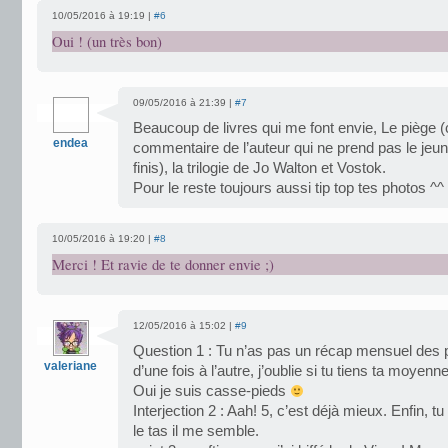
10/05/2016 à 19:19 |
#6
Oui ! (un très bon)
09/05/2016 à 21:39 |
#7
Beaucoup de livres qui me font envie, Le piège (ce
endea
commentaire de l’auteur qui ne prend pas le jeun
finis), la trilogie de Jo Walton et Vostok.
Pour le reste toujours aussi tip top tes photos ^^
10/05/2016 à 19:20 |
#8
Merci ! Et ravie de te donner envie ;)
12/05/2016 à 15:02 |
#9
Question 1 : Tu n’as pas un récap mensuel des
valeriane
d’une fois à l’autre, j’oublie si tu tiens ta moyenn
Oui je suis casse-pieds
Interjection 2 : Aah! 5, c’est déjà mieux. Enfin,
le tas il me semble.