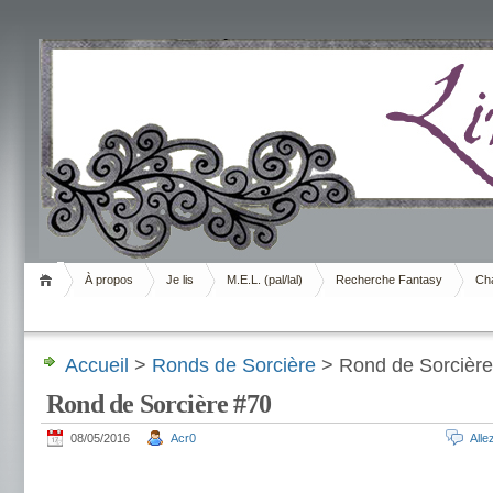
Livrement
À propos
Je lis
M.E.L. (pal/lal)
Recherche Fantasy
Cha
Accueil
>
Ronds de Sorcière
> Rond de Sorcière
Rond de Sorcière #70
08/05/2016
Acr0
All
.