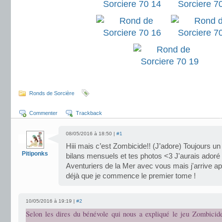
.
Ronds de Sorcière
Commenter
Trackback
08/05/2016 à 18:50 |
#1
Hiii mais c’est Zombicide!! (J’adore) Toujours un 
Pitiponks
bilans mensuels et tes photos <3 J'aurais adoré 
Aventuriers de la Mer avec vous mais j'arrive après
déjà que je commence le premier tome !
10/05/2016 à 19:19 |
#2
Selon les dires du bénévole qui nous a expliqué le jeu Zombicide