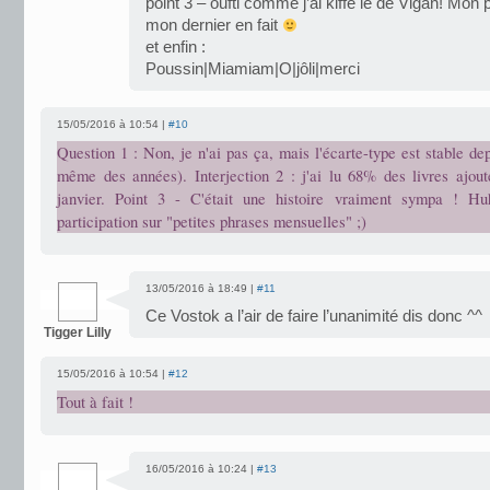
point 3 – oufti comme j’ai kiffé le de Vigan! Mon 
mon dernier en fait
et enfin :
Poussin|Miamiam|O|jôli|merci
15/05/2016 à 10:54 |
#10
Question 1 : Non, je n'ai pas ça, mais l'écarte-type est stable de
même des années). Interjection 2 : j'ai lu 68% des livres ajout
janvier. Point 3 - C'était une histoire vraiment sympa ! H
participation sur "petites phrases mensuelles" ;)
13/05/2016 à 18:49 |
#11
Ce Vostok a l’air de faire l’unanimité dis donc ^^
Tigger Lilly
15/05/2016 à 10:54 |
#12
Tout à fait !
16/05/2016 à 10:24 |
#13