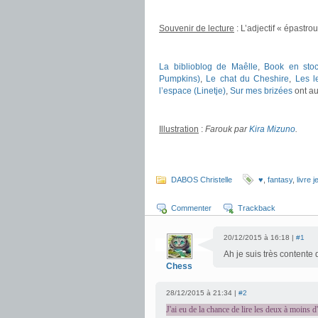
.
Souvenir de lecture
: L’adjectif « épastrou
.
La biblioblog de Maêlle
,
Book en sto
Pumpkins)
,
Le chat du Cheshire
,
Les l
l’espace (Linetje)
,
Sur mes brizées
ont au
.
Illustration
:
Farouk par
Kira Mizuno
.
.
DABOS Christelle
♥
,
fantasy
,
livre 
Commenter
Trackback
20/12/2015 à 16:18 |
#1
Ah je suis très contente
Chess
28/12/2015 à 21:34 |
#2
J'ai eu de la chance de lire les deux à moins d'