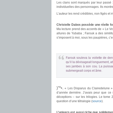
Les clans sont marqués par leur passé :
individuelles des personnages. Ils montren
L’auteur les rend crédibles, non figés et
.
Christelle Dabos possède une réelle f
Ma lecture prend des accents de « Le Voy
allures de Yubaba ; Farouk a des simil
s’imposent à moi, sous les paupières, c’es
.
.
Farouk souleva la voilette de de
qu’il la dévisageait longuement, a
ses jambes à son cou. La puissance
submergeait corps et âme.
.
)°º•.
« Les Disparus du Clairedelune » s
d’année dernière. J’avais peur que ce 
déceptions – sur les trilogies. Le tome 2
question d’une tétralogie (
source
).
.
L’univers est aussi riche que solidemen