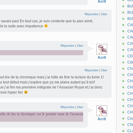
BU
Acr0
BU
BU
Répondre
|
Citer
BU
 savais pas! En tout cas, je suis contente que tu aies aimé,
CA
ds la suite avec impatience
CA
CA
CA
Répondre
|
Citer
CA
CEC
Acr0
Cé
Cha
Répondre
|
Citer
CH
ut lire de ta chronique mais j’ai hâte de finir la lecture du tome 1!
CH
u tout début mais j’espère que ça me plaira autant qu’à toi!!
 que j’ai fini ma première intégrale de l’Assassin Royal et j’ai donc
CH
 suis hyper fan
CH
CH
CH
Répondre
|
Citer
CH
enfin de lire ta chroniquer sur le premier tome de l'assassin
Ci
Acr0
CI
CL