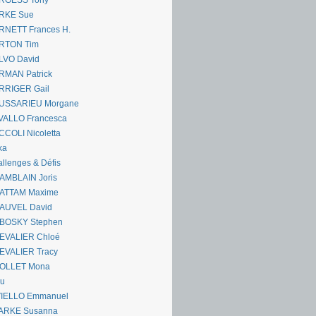
RGESS Tony
RKE Sue
RNETT Frances H.
RTON Tim
LVO David
RMAN Patrick
RRIGER Gail
USSARIEU Morgane
VALLO Francesca
COLI Nicoletta
ka
llenges & Défis
AMBLAIN Joris
ATTAM Maxime
AUVEL David
BOSKY Stephen
EVALIER Chloé
EVALIER Tracy
OLLET Mona
ou
VIELLO Emmanuel
ARKE Susanna