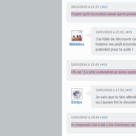
28/12/2015 à 21:37 |
#12
J'espère qu'il t'accrochera autant que le premie
10/01/2016 à 21:01 |
#13
J’ai hâte de découvrir c
lilithbliss
histoire me plaît énorméme
potentiel pour la suite !
11/01/2016 à 12:45 |
#14
Oh oui ! La série contiendrait au moins quatr
13/01/2016 à 17:53 |
#15
Je sais que tu fais atte
Eirilys
ou j’aurais fini le deu
13/01/2016 à 19:40 |
#16
Je comprends tout à fait ;) On fonctionne su