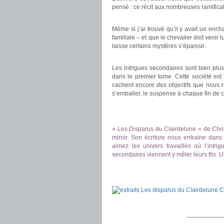
pensé : ce récit aux nombreuses ramifica
.
Même si j’ai trouvé qu’il y avait un en
familiale – et que le chevalier doit venir 
laisse certains mystères s’épaissir.
.
Les intrigues secondaires sont bien plus
dans le premier tome. Cette société est 
cachent encore des objectifs que nous r
s’emballer, le suspense à chaque fin de 
.
.
« Les Disparus du Clairdelune » de Chri
miroir. Son écriture nous entraine dan
aimez les univers travaillés où l’intri
secondaires viennent y mêler leurs fils. 
.
.
.
——————