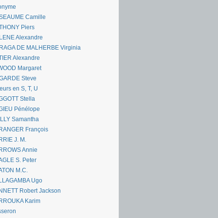
onyme
SEAUME Camille
THONY Piers
LENE Alexandre
RAGA DE MALHERBE Virginia
IER Alexandre
WOOD Margaret
GARDE Steve
eurs en S, T, U
GGOTT Stella
GIEU Pénélope
ILLY Samantha
RANGER François
RIE J. M.
RROWS Annie
GLE S. Peter
ATON M.C.
LLAGAMBA Ugo
NNETT Robert Jackson
RROUKA Karim
sseron