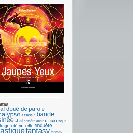
ettes
al doué de parole
bande
calypse
assassin
sinée
chat
dieux
chimère
conte
Disque-
enquête
dragon
démon
elfe
tastique
fantasy
fantasy