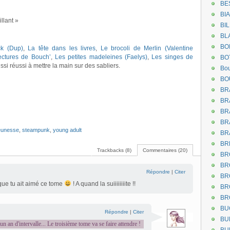
BE
BI
illant »
BI
BL
BO
ck (Dup)
,
La tête dans les livres
,
Le brocoli de Merlin (Valentine
ectures de Bouch’
,
Les petites madeleines (Faelys)
,
Les singes de
BO
ssi réussi à mettre la main sur des sabliers.
Bou
BO
BR
BR
BR
BR
jeunesse
,
steampunk
,
young adult
BR
BR
Trackbacks (8)
Commentaires (20)
BR
BR
Répondre
|
Citer
BR
 que tu ait aimé ce tome
! A quand la suiiiiiiiite !!
BR
BR
BU
Répondre
|
Citer
BU
un an d'intervalle... Le troisième tome va se faire attendre !