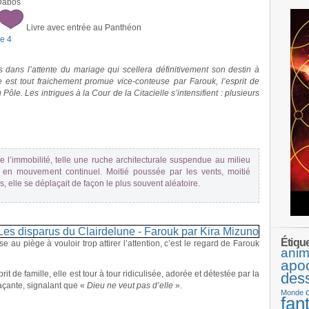
 Dabos
Livre avec entrée au Panthéon
e 4
s dans l’attente du mariage qui scellera définitivement son destin à
e est tout fraichement promue vice-conteuse par Farouk, l’esprit de
 Pôle. Les intrigues à la Cour de la Citacielle s’intensifient : plusieurs
 de l’immobilité, telle une ruche architecturale suspendue au milieu
té en mouvement continuel. Moitié poussée par les vents, moitié
s, elle se déplaçait de façon le plus souvent aléatoire.
Étiqu
se au piège à vouloir trop attirer l’attention, c’est le regard de Farouk
anim
apo
t de famille, elle est tour à tour ridiculisée, adorée et détestée par la
des
naçante, signalant que «
Dieu ne veut pas d’elle
».
Monde
fan