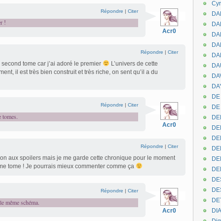
Cyr
Répondre
|
Citer
DAB
r !
DA
Acr0
DA
DAN
Répondre
|
Citer
DA
e second tome car j’ai adoré le premier
L’univers de cette
DA
nt, il est très bien construit et très riche, on sent qu’il a du
DA
DAY
DE 
Répondre
|
Citer
DE
e tomes.
DE
Acr0
DE
DE
Répondre
|
Citer
DE
ntion aux spoilers mais je me garde cette chronique pour le moment
DEN
xième tome ! Je pourrais mieux commenter comme ça
DE
DE
DE
Répondre
|
Citer
DE
r le même schéma.
Acr0
DI