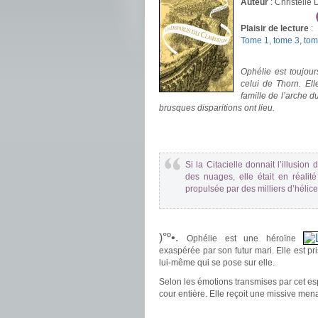
Auteur
: Christelle
Plaisir de lecture
:
Tome 1
,
tome 3
,
tom
.
Ophélie est toujour
celui de Thorn. Ell
famille de l’arche du
brusques disparitions ont lieu.
.
.
Si la Citacielle donnait l’illusion
des nuages, elle était en réali
propulsée par des milliers d’hélice
.
)°º•.
Ophélie est une héroïne
exaspérée par son futur mari. Elle est pri
lui-même qui se pose sur elle.
Selon les émotions transmises par cet espri
cour entière. Elle reçoit une missive me
.