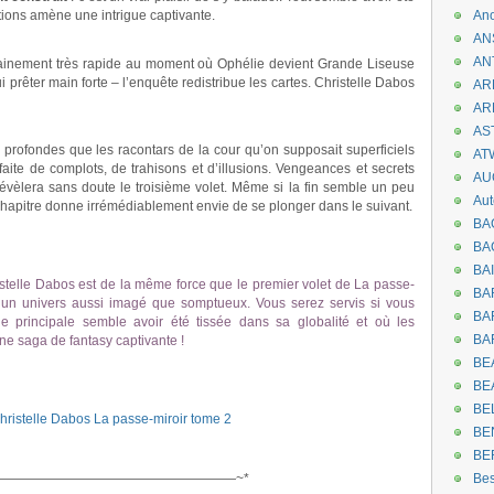
tions amène une intrigue captivante.
An
AN
AN
chainement très rapide au moment où Ophélie devient Grande Liseuse
lui prêter main forte – l’enquête redistribue les cartes. Christelle Dabos
AR
AR
AST
 profondes que les racontars de la cour qu’on supposait superficiels
AT
faite de complots, de trahisons et d’illusions. Vengeances et secrets
AU
évèlera sans doute le troisième volet. Même si la fin semble un peu
Aut
chapitre donne irrémédiablement envie de se plonger dans le suivant.
BA
BA
BA
stelle Dabos est de la même force que le premier volet de La passe-
BA
s un univers aussi imagé que somptueux. Vous serez servis si vous
BAR
gue principale semble avoir été tissée dans sa globalité et où les
BA
Une saga de fantasy captivante !
BEA
BE
BE
BE
BE
——————————————————~*
Be