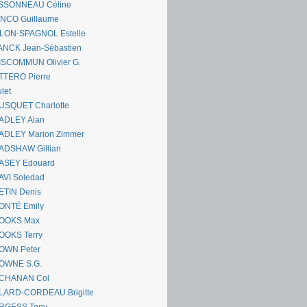
SSONNEAU Céline
ANCO Guillaume
LLON-SPAGNOL Estelle
ANCK Jean-Sébastien
ISCOMMUN Olivier G.
TTERO Pierre
let
USQUET Charlotte
ADLEY Alan
ADLEY Marion Zimmer
ADSHAW Gillian
ASEY Edouard
AVI Soledad
ETIN Denis
ONTË Emily
OOKS Max
OOKS Terry
OWN Peter
OWNE S.G.
CHANAN Col
LARD-CORDEAU Brigitte