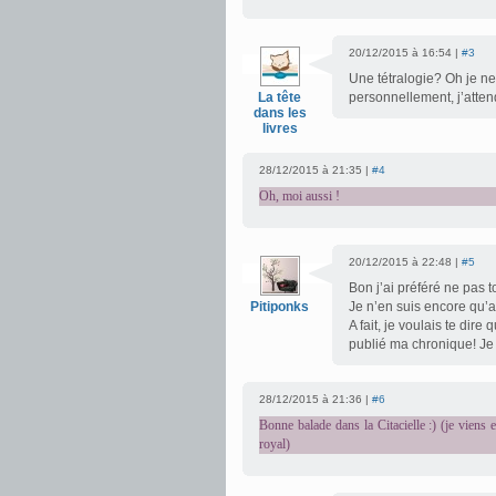
20/12/2015 à 16:54 |
#3
Une tétralogie? Oh je ne
La tête
personnellement, j’atten
dans les
livres
28/12/2015 à 21:35 |
#4
Oh, moi aussi !
20/12/2015 à 22:48 |
#5
Bon j’ai préféré ne pas to
Pitiponks
Je n’en suis encore qu’a
A fait, je voulais te dire
publié ma chronique! Je
28/12/2015 à 21:36 |
#6
Bonne balade dans la Citacielle :) (je viens 
royal)