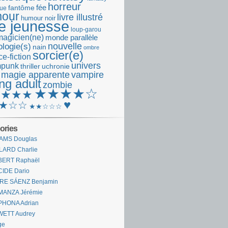
horreur
fantôme
fée
que
our
livre illustré
humour noir
re jeunesse
loup-garou
magicien(ne)
monde parallèle
nouvelle
logie(s)
nain
ombre
sorcier(e)
e-fiction
univers
mpunk
thriller
uchronie
 magie apparente
vampire
ng adult
zombie
★★★★☆
★★★★
♥
★☆☆
★★☆☆☆
ories
AMS Douglas
LARD Charlie
BERT Raphaël
CIDE Dario
IRE SÁENZ Benjamin
MANZA Jérémie
PHONA Adrian
WETT Audrey
ge