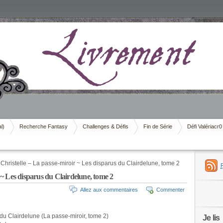
al)
Recherche Fantasy
Challenges & Défis
Fin de Série
Défi Valériacr0
ristelle – La passe-miroir ~ Les disparus du Clairdelune, tome 2
~ Les disparus du Clairdelune, tome 2
Allez aux commentaires
Commenter
du Clairdelune (La passe-miroir, tome 2)
Je lis