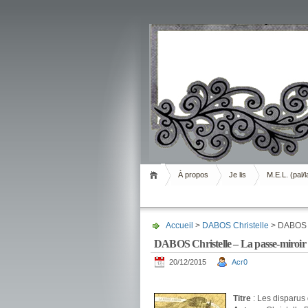
Livrement
À propos
Je lis
M.E.L. (pal/l
Accueil
>
DABOS Christelle
> DABOS Ch
DABOS Christelle – La passe-miroir 
20/12/2015
Acr0
.
Titre
: Les disparus 