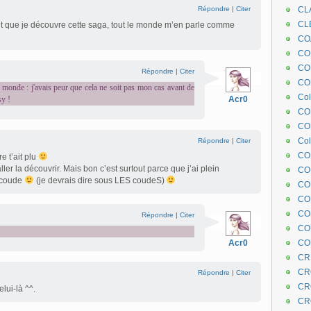
Répondre
|
Citer
CL
CL
nt que je découvre cette saga, tout le monde m’en parle comme
CO
COE
CO
Répondre
|
Citer
COL
e monde : j'avais peur que cela ne soit pas mon cas avant de
Col
sy !
Acr0
CO
CO
Col
Répondre
|
Citer
CO
e t’ait plu
ler la découvrir. Mais bon c’est surtout parce que j’ai plein
CO
e coude
(je devrais dire sous LES coudeS)
CO
CO
CO
Répondre
|
Citer
CO
Acr0
CO
CR
CR
Répondre
|
Citer
CR
lui-là ^^.
CR