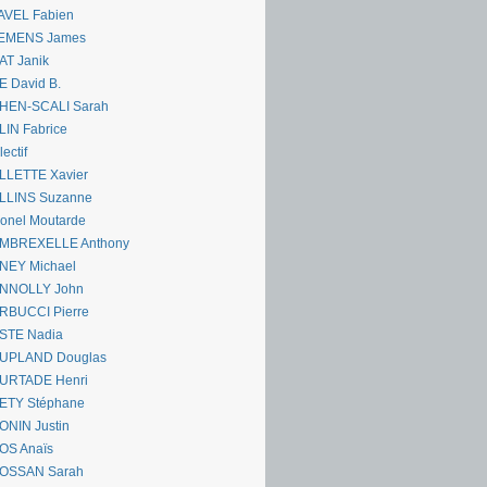
AVEL Fabien
EMENS James
AT Janik
 David B.
HEN-SCALI Sarah
IN Fabrice
lectif
LLETTE Xavier
LLINS Suzanne
onel Moutarde
MBREXELLE Anthony
NEY Michael
NNOLLY John
RBUCCI Pierre
STE Nadia
UPLAND Douglas
URTADE Henri
ETY Stéphane
ONIN Justin
OS Anaïs
OSSAN Sarah