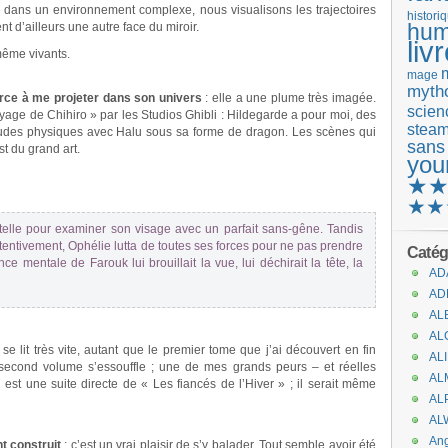
 dans un environnement complexe, nous visualisons les trajectoires
histori
hum
t d’ailleurs une autre face du miroir.
liv
 même vivants.
mage
mytho
orce à me projeter dans son univers
: elle a une plume très imagée.
scienc
age de Chihiro » par les Studios Ghibli : Hildegarde a pour moi, des
stea
itudes physiques avec Halu sous sa forme de dragon. Les scènes qui
sans
t du grand art.
you
★
★★
ntelle pour examiner son visage avec un parfait sans-gêne. Tandis
ttentivement, Ophélie lutta de toutes ses forces pour ne pas prendre
Catég
 mentale de Farouk lui brouillait la vue, lui déchirait la tête, la
AD
AD
AL
AL
e lit très vite, autant que le premier tome que j’ai découvert en fin
AL
second volume s’essouffle ; une de mes grands peurs – et réelles
AL
 est une suite directe de « Les fiancés de l’Hiver » ; il serait même
AL
AL
An
t construit
: c’est un vrai plaisir de s’y balader. Tout semble avoir été