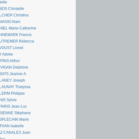
ielle
OS Christelle
LCHER Christina
MASIO Alain
IEL Marie-Catherine
NNEMARK Francis
UTREMER Rébecca
VOUST Lionel
 Adolie
PINS Arthur
 VIGAN Delphine
BATS Jeanne-A
LANEY Joseph
LAUNAY Thalyssa
LERM Philippe
IS Sylvie
PARIS Jean-Luc
SIENNE Stéphane
SPLECHIN Marie
THAN Isabelle
AZ CANALES Juan