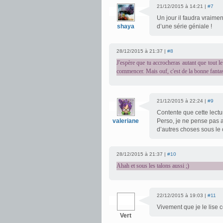
21/12/2015 à 14:21 |
#7
Un jour il faudra vraime
shaya
d’une série géniale !
28/12/2015 à 21:37 |
#8
J'espère que tu accrocheras autant que tout l
commencer. Mais ouf, c'est de la bonne fanta
21/12/2015 à 22:24 |
#9
Contente que cette lectur
valeriane
Perso, je ne pense pas al
d’autres choses sous l
28/12/2015 à 21:37 |
#10
Ahah et sous les talons aussi ;)
22/12/2015 à 19:03 |
#11
Vivement que je le lise ce
Vert