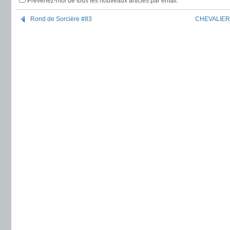
Prévenez-moi de tous les nouveaux articles par email.
Rond de Sorcière #83
CHEVALIER T