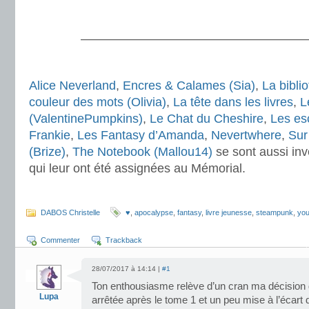
.
———————————————————
.
Alice Neverland
,
Encres & Calames (Sia)
,
La bibli
couleur des mots (Olivia)
,
La tête dans les livres
,
L
(ValentinePumpkins)
,
Le Chat du Cheshire
,
Les es
Frankie
,
Les Fantasy d’Amanda
,
Nevertwhere
,
Sur
(Brize)
,
The Notebook (Mallou14)
se sont aussi inv
qui leur ont été assignées au Mémorial.
.
DABOS Christelle
♥
,
apocalypse
,
fantasy
,
livre jeunesse
,
steampunk
,
you
Commenter
Trackback
28/07/2017 à 14:14 |
#1
Ton enthousiasme relève d’un cran ma décision 
Lupa
arrêtée après le tome 1 et un peu mise à l’écart