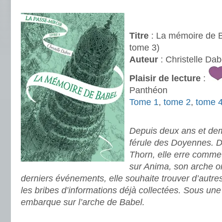
.
.
Titre
: La mémoire de B
tome 3)
Auteur
: Christelle Da
Plaisir de lecture
:
Panthéon
Tome 1
,
tome 2
,
tome 
.
Depuis deux ans et dem
férule des Doyennes. D
Thorn, elle erre comm
sur Anima, son arche or
derniers événements, elle souhaite trouver d’autre
les bribes d’informations déjà collectées. Sous une 
embarque sur l’arche de Babel.
.