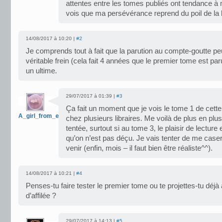
attentes entre les tomes publiés ont tendance à
vois que ma persévérance reprend du poil de la 
14/08/2017 à 10:20 |
#2
Je comprends tout à fait que la parution au compte-goutte pe
véritable frein (cela fait 4 années que le premier tome est paru
un ultime.
29/07/2017 à 01:39 |
#3
Ça fait un moment que je vois le tome 1 de cett
A_girl_from_earth
chez plusieurs libraires. Me voilà de plus en plus 
tentée, surtout si au tome 3, le plaisir de lecture
qu’on n’est pas déçu. Je vais tenter de me case
venir (enfin, mois – il faut bien être réaliste^^).
14/08/2017 à 10:21 |
#4
Penses-tu faire tester le premier tome ou te projettes-tu déjà à 
d’affilée ?
29/07/2017 à 14:13 |
#5