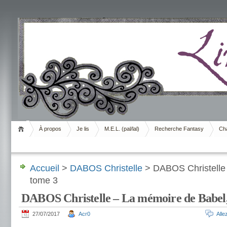
Livrement
À propos
Je lis
M.E.L. (pal/lal)
Recherche Fantasy
Cha
Accueil
>
DABOS Christelle
> DABOS Christelle 
tome 3
DABOS Christelle – La mémoire de Babel,
27/07/2017
Acr0
All