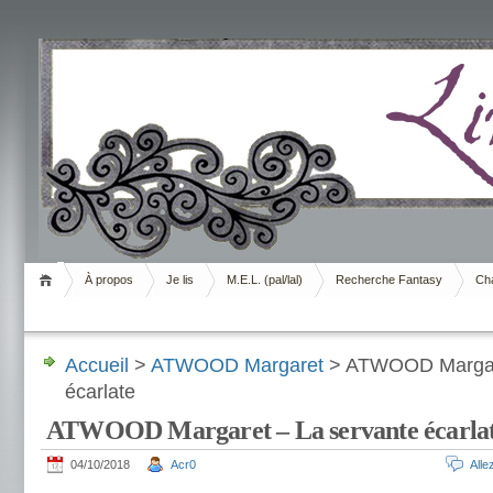
Livrement
À propos
Je lis
M.E.L. (pal/lal)
Recherche Fantasy
Cha
Accueil
>
ATWOOD Margaret
> ATWOOD Margare
écarlate
ATWOOD Margaret – La servante écarla
04/10/2018
Acr0
All