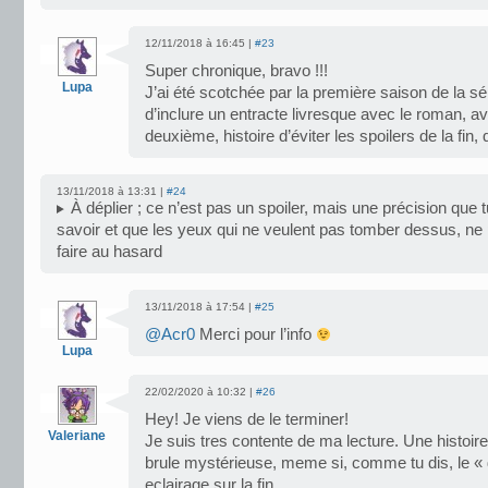
12/11/2018 à 16:45 |
#23
Super chronique, bravo !!!
Lupa
J’ai été scotchée par la première saison de la sér
d’inclure un entracte livresque avec le roman, av
deuxième, histoire d’éviter les spoilers de la fin,
13/11/2018 à 13:31 |
#24
À déplier ; ce n’est pas un spoiler, mais une précision que 
savoir et que les yeux qui ne veulent pas tomber dessus, ne 
faire au hasard
13/11/2018 à 17:54 |
#25
@Acr0
Merci pour l’info
Lupa
22/02/2020 à 10:32 |
#26
Hey! Je viens de le terminer!
Valeriane
Je suis tres contente de ma lecture. Une histoir
brule mystérieuse, meme si, comme tu dis, le « 
eclairage sur la fin.