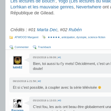
Les lectures de Bouch’
,
Yogo (Les lectures du Maki
Lorhkan et les mauvaise genres
,
Nevertwhere
ont 
République de Gilead.
.
Crédits : #01
Marta Dec
, #02
Rubén
ATWOOD Margaret
★★★★★
,
anticipation
,
dystopie
,
science-fiction
Commenter
Trackback
05/10/2018 à 09:09 |
#1
Bien, toi aussi tu t’y mets! Décidément, c’est un 
lutin82
doute!
08/10/2018 à 21:58 |
#2
Et si c’est possible, à coupler avec la série télévisée
05/10/2018 à 13:03 |
#3
C’est fou, les avis ont beau être globalement una
Baroona