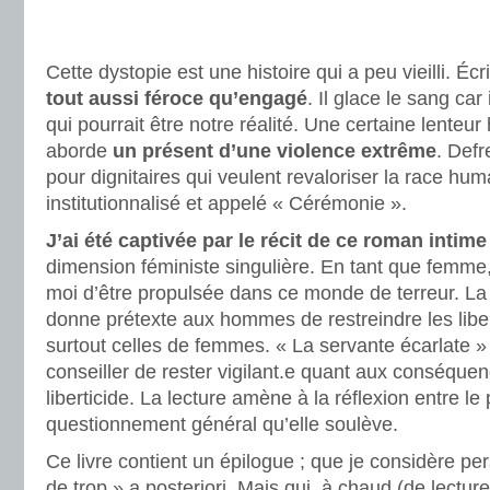
.
.
Cette dystopie est une histoire qui a peu vieilli. Éc
tout aussi féroce qu’engagé
. Il glace le sang car
qui pourrait être notre réalité. Une certaine lenteur h
aborde
un présent d’une violence extrême
. Defr
pour dignitaires qui veulent revaloriser la race huma
institutionnalisé et appelé « Cérémonie ».
J’ai été captivée par le récit de ce roman intime
dimension féministe singulière. En tant que femme,
moi d’être propulsée dans ce monde de terreur. La
donne prétexte aux hommes de restreindre les liber
surtout celles de femmes. « La servante écarlate » 
conseiller de rester vigilant.e quant aux conséque
liberticide. La lecture amène à la réflexion entre le p
questionnement général qu’elle soulève.
Ce livre contient un épilogue ; que je considère 
de trop » a posteriori. Mais qui, à chaud (de lecture