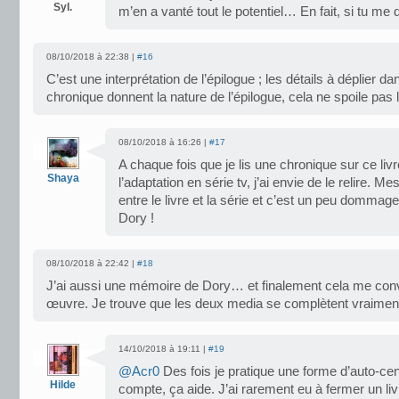
Syl.
m’en a vanté tout le potentiel… En fait, si tu me dis
08/10/2018 à 22:38 |
#16
C’est une interprétation de l’épilogue ; les détails à déplier d
chronique donnent la nature de l’épilogue, cela ne spoile pas l’
08/10/2018 à 16:26 |
#17
A chaque fois que je lis une chronique sur ce liv
Shaya
l’adaptation en série tv, j’ai envie de le relire. M
entre le livre et la série et c’est un peu dommag
Dory !
08/10/2018 à 22:42 |
#18
J’ai aussi une mémoire de Dory… et finalement cela me conv
œuvre. Je trouve que les deux media se complètent vraime
14/10/2018 à 19:11 |
#19
@Acr0
Des fois je pratique une forme d’auto-c
Hilde
compte, ça aide. J’ai rarement eu à fermer un li