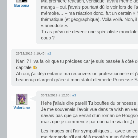
Ma première réaction, véridique, avant même de vo
Baroona
manga – oui, j’avais pourtant dû le voir lors de l
mémoire… – ma réaction donc, fut un certain « N
thématique (et géographique). Voilà voilà. Non, il 
« anecdote ».
Tu as prévu de devenir une spécialiste mondiale
coup ?
29/12/2019 à 19:45 |
#2
Nani ? Il va falloir que tu précises car je suis passée à côté d
capitale
Ah oui, j’ai déjà entamé ma reconversion professionnelle et j
beaucoup d’argent grâce à mon statut d’experte Princesse 
30/12/2019 à 12:35 |
#3
Hehe j’allais dire pareil! Tu bouffes du princesse
Valeriane
Je me souvenais l’avoir vue dans ta wish en vers
savais pas que ça venait d’un roman de Hodgson 
mais que je commence par connaitre via toi ;))
Les images ont l’air sympathiques… avec un cou
me demande s’il est déjà monté sur un éléphant ».