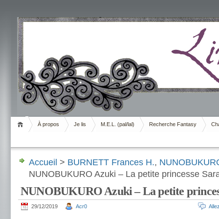
Livrement
À propos
Je lis
M.E.L. (pal/lal)
Recherche Fantasy
Cha
Accueil
>
BURNETT Frances H.
,
NUNOBUKURO
NUNOBUKURO Azuki – La petite princesse Sar
NUNOBUKURO Azuki – La petite princes
29/12/2019
Acr0
All