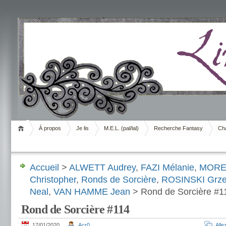
Livrement
À propos
Je lis
M.E.L. (pal/lal)
Recherche Fantasy
Cha
Accueil
>
ALWETT Audrey
,
FAZI Mélanie
,
MORET
Christopher
,
Ronds de Sorcière
,
ROSINSKI Grze
Neal
,
VAN HAMME Jean
> Rond de Sorcière #1
Rond de Sorcière #114
17/01/2020
Acr0
All