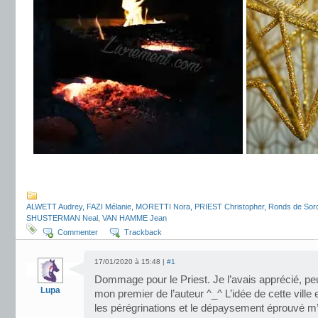
.
ALWETT Audrey
,
FAZI Mélanie
,
MORETTI Nora
,
PRIEST Christopher
,
Ronds de Sorc
SHUSTERMAN Neal
,
VAN HAMME Jean
Commenter
Trackback
17/01/2020 à 15:48 |
#1
Dommage pour le Priest. Je l’avais apprécié, peu
Lupa
mon premier de l’auteur ^_^ L’idée de cette vill
les pérégrinations et le dépaysement éprouvé m’a