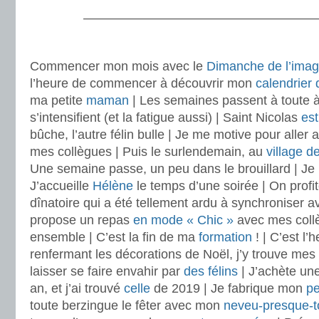
———————————————————
.
Commencer mon mois avec le
Dimanche de l’imag
l’heure de commencer à découvrir mon
calendrier 
ma petite
maman
| Les semaines passent à toute à l
s’intensifient (et la fatigue aussi) | Saint Nicolas
es
bûche, l’autre félin bulle | Je me motive pour aller 
mes collègues | Puis le surlendemain, au
village d
Une semaine passe, un peu dans le brouillard | Je 
J’accueille
Hélène
le temps d’une soirée | On profit
dînatoire qui a été tellement ardu à synchroniser av
propose un repas
en mode « Chic »
avec mes collè
ensemble | C’est la fin de ma
formation
! | C’est l’
renfermant les décorations de Noël, j’y trouve mes
laisser se faire envahir par
des félins
| J’achète un
an, et j’ai trouvé
celle
de 2019 | Je fabrique mon
pe
toute berzingue le fêter avec mon
neveu-presque-t