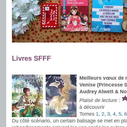
Livres SFFF
.
Meilleurs vœux de m
Venise (Princesse S
Audrey Alwett & No
Plaisir de lecture
:
à découvrir
Tomes
1, 2, 3, 4, 5
,
6
Du côté scénario, un certain balisage se met en pla