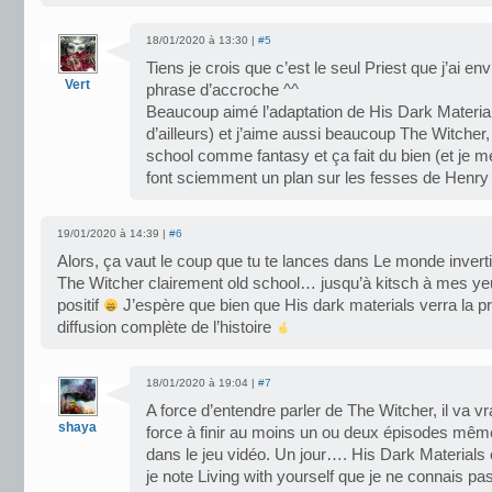
18/01/2020 à 13:30 |
#5
Tiens je crois que c’est le seul Priest que j’ai env
Vert
phrase d’accroche ^^
Beaucoup aimé l’adaptation de His Dark Material
d’ailleurs) et j’aime aussi beaucoup The Witcher, 
school comme fantasy et ça fait du bien (et je m
font sciemment un plan sur les fesses de Henry 
19/01/2020 à 14:39 |
#6
Alors, ça vaut le coup que tu te lances dans Le monde inverti 
The Witcher clairement old school… jusqu’à kitsch à mes ye
positif
J’espère que bien que His dark materials verra la pr
diffusion complète de l’histoire
18/01/2020 à 19:04 |
#7
A force d’entendre parler de The Witcher, il va vr
shaya
force à finir au moins un ou deux épisodes même s
dans le jeu vidéo. Un jour…. His Dark Materials é
je note Living with yourself que je ne connais pas