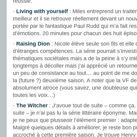
réussie.
⋅
Living with yourself
: Miles entreprend un trait
meilleur et il se retrouve réellement devant un nouv
portée par le fantastique Paul Rudd qui m’a fait res
d’émotions. 20 minutes pour chacun des huit épiso
⋅
Raising Dion
: Nicole élève seule son fils et ell
d’étranges compétences. La série pourrait s’investi
thématiques sociétales mais a de la peine à s’y int
longtemps à décoller mais j’ai apprécié un retourn
un peu de consistance au tout… au point de me do
la (future ?) deuxième saison. A noter que la VF de 
absolument atroce (vous savez, une doubleuse qui
toutes les voix…)
⋅
The Witcher
: J’avoue tout de suite – comme ça, 
suite – je n’ai pas lu la série littéraire éponyme. Ma
je ne peux que plusseoir l’élément premier : adapter
Malgré quelques détails à améliorer, je reste bon pub
accroché à cette première saison. Je trouve Henry