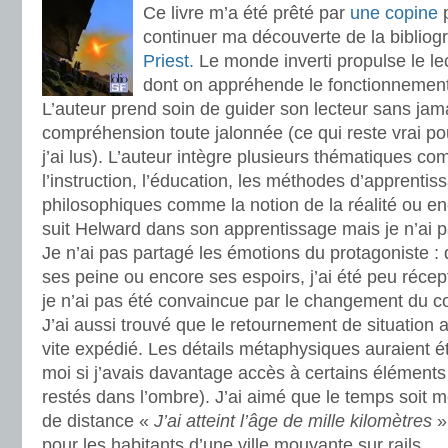
Ce livre m’a été prêté par
une copine
p
continuer ma découverte de la bibliog
Priest.
Le monde inverti propulse le le
dont on appréhende le fonctionnement
L’auteur prend soin de guider son lecteur sans jama
compréhension toute jalonnée (ce qui reste vrai p
j’ai lus). L’auteur intègre plusieurs thématiques c
l’instruction, l’éducation, les méthodes d’apprentis
philosophiques comme la notion de la réalité ou enc
suit Helward dans son apprentissage mais je n’ai p
Je n’ai pas partagé les émotions du protagoniste : q
ses peine ou encore ses espoirs, j’ai été peu récep
je n’ai pas été convaincue par le changement du 
J’ai aussi trouvé que le retournement de situation 
vite expédié. Les détails métaphysiques auraient é
moi si j’avais davantage accès à certains éléments (
restés dans l’ombre). J’ai aimé que le temps soit 
de distance «
J’ai atteint l’âge de mille kilomètres
» 
pour les habitants d’une ville mouvante sur rails.