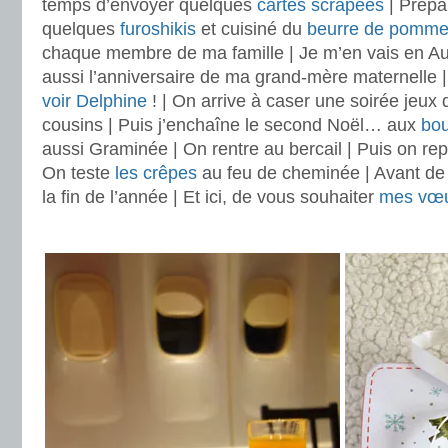
temps d’envoyer quelques
cartes scrapées
| Prépar
quelques
furoshikis
et cuisiné du
beurre de pomm
chaque membre de ma famille | Je m’en vais en Au
aussi l’anniversaire de ma grand-mère maternelle |
voir
Delphine
! | On arrive à caser une soirée jeux
cousins | Puis j’enchaîne le second Noël… aux
bou
aussi Graminée | On rentre au bercail | Puis on rep
On teste
les crêpes
au feu de cheminée | Avant de 
la fin de l’année | Et ici, de vous souhaiter
mes vœ
.