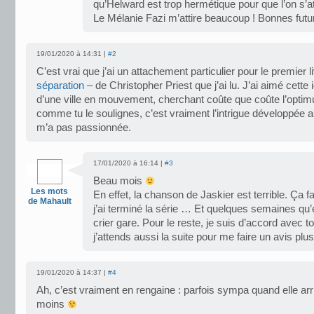
qu’Helward est trop hermétique pour que l’on s’at
Le Mélanie Fazi m’attire beaucoup ! Bonnes fut
19/01/2020 à 14:31 |
#2
C’est vrai que j’ai un attachement particulier pour le premier l
séparation
– de Christopher Priest que j’ai lu. J’ai aimé cette
d’une ville en mouvement, cherchant coûte que coûte l’optim
comme tu le soulignes, c’est vraiment l’intrigue développée a
m’a pas passionnée.
17/01/2020 à 16:14 |
#3
Beau mois
Les mots
En effet, la chanson de Jaskier est terrible. Ça 
de Mahault
j’ai terminé la série … Et quelques semaines qu’
crier gare. Pour le reste, je suis d’accord avec 
j’attends aussi la suite pour me faire un avis plu
19/01/2020 à 14:37 |
#4
Ah, c’est vraiment en rengaine : parfois sympa quand elle arri
moins