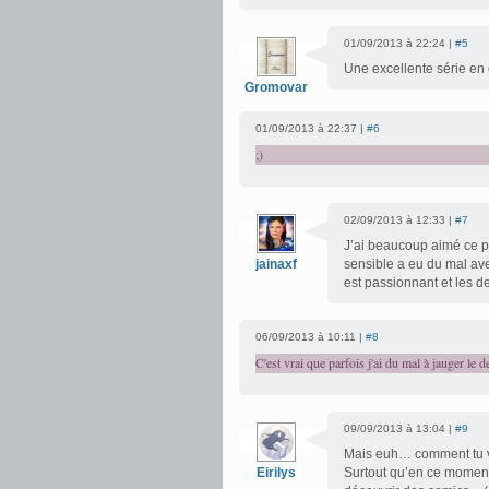
01/09/2013 à 22:24 |
#5
Une excellente série en e
Gromovar
01/09/2013 à 22:37 |
#6
;)
02/09/2013 à 12:33 |
#7
J’ai beaucoup aimé ce p
jainaxf
sensible a eu du mal av
est passionnant et les 
06/09/2013 à 10:11 |
#8
C'est vrai que parfois j'ai du mal à jauger le d
09/09/2013 à 13:04 |
#9
Mais euh… comment tu ve
Eirilys
Surtout qu’en ce moment