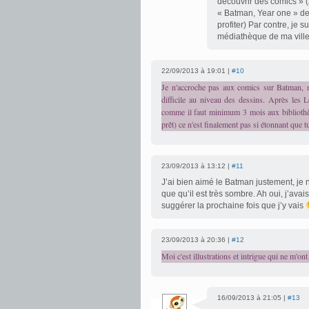
découvrir des comics » (
« Batman, Year one » de 
profiter) Par contre, je 
médiathèque de ma ville
22/09/2013 à 19:01 |
#10
Je n'accroche pas aux comics sur Batman, n
difficile au niveau des dessins. Après les
comme il faut minimum 3 mois aux bibliothè
prêt) ce n'est finalement pas si étonnant que t
23/09/2013 à 13:12 |
#11
J’ai bien aimé le Batman justement, je 
que qu’il est très sombre. Ah oui, j’avais
suggérer la prochaine fois que j’y vais
23/09/2013 à 20:36 |
#12
Moi c'est illustrations et intrigue qui ne m'ont
16/09/2013 à 21:05 |
#13