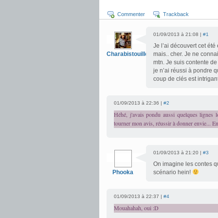
Commenter
Trackback
01/09/2013 à 21:08 |
#1
Je l’ai découvert cet été
Charabistouilles
mais.. cher. Je ne conna
mtn. Je suis contente de 
je n’ai réussi à pondre q
coup de clés est intriga
01/09/2013 à 22:36 |
#2
Héhé, j'avais pondu aussi quelques lignes 
tourner mon avis, réussir à donner envie... En 
01/09/2013 à 21:20 |
#3
On imagine les contes qu
Phooka
scénario hein!
01/09/2013 à 22:37 |
#4
Mouahahah, oui :D