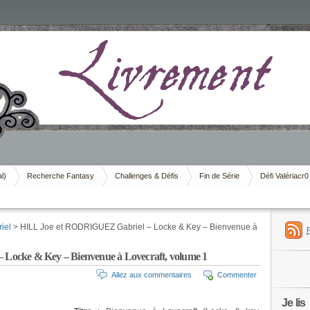
al)
Recherche Fantasy
Challenges & Défis
Fin de Série
Défi Valériacr0
iel
> HILL Joe et RODRIGUEZ Gabriel – Locke & Key – Bienvenue à
Locke & Key – Bienvenue à Lovecraft, volume 1
Allez aux commentaires
Commenter
Je lis