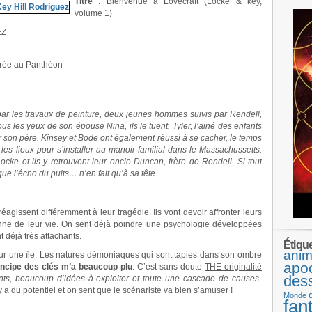
Titre
: Bienvenue à Lovecraft (Locke & key,
volume 1)
EZ
trée au Panthéon
par les travaux de peinture, deux jeunes hommes suivis par Rendell,
ous les yeux de son épouse Nina, ils le tuent. Tyler, l’ainé des enfants
r son père. Kinsey et Bode ont également réussi à se cacher, le temps
r les lieux pour s’installer au manoir familial dans le Massachussetts.
ocke et ils y retrouvent leur oncle Duncan, frère de Rendell. Si tout
que l’écho du puits… n’en fait qu’à sa tête.
éagissent différemment à leur tragédie. Ils vont devoir affronter leurs
onne de leur vie. On sent déjà poindre une psychologie développées
 déjà très attachants.
.
Étiqu
anim
sur une île. Les natures démoniaques qui sont tapies dans son ombre
apo
incipe des clés m’a beaucoup plu
. C’est sans doute
THE originalité
des
s, beaucoup d’idées à exploiter et toute une cascade de causes-
 y a du potentiel et on sent que le scénariste va bien s’amuser !
Monde
fan