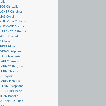
ielle
OS Christelle
LCHER Christina
MASIO Alain
IEL Marie-Catherine
NNEMARK Francis
UTREMER Rébecca
VOUST Lionel
 Adolie
PINS Arthur
 VIGAN Delphine
BATS Jeanne-A
LANEY Joseph
LAUNAY Thalyssa
LERM Philippe
IS Sylvie
PARIS Jean-Luc
SIENNE Stéphane
SPLECHIN Marie
THAN Isabelle
AZ CANALES Juan