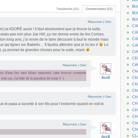
BU
BU
Trackbacks (21)
Commentaires (22)
BU
BU
Répondre
|
Citer
CA
 et j’ai ADORÉ aussi ! Il faut absolument que je trouve la suite,
CA
issais pas non plus Joe Hill, ça me donne envie de lire Cornes,
CA
ton long avis, j’ai envie de le faire découvrir à tout le monde mais
ue qq lignes sur Babelio… Il faudra attendre que je lis les 4
Le
CA
nt, ça promet de grandes choses pour la suite, miam
CA
CEC
Cé
Répondre
|
Citer
Cha
lors d'une des mes bilans mensuels sans trouver comment
tout cas, j'ai hâte de la parution du tome 5 :)
Acr0
CH
CH
CH
Répondre
|
Citer
CH
CH
e le papa a raconté à son fils pour l’endormir quand on voit le
CH
CH
Ci
Répondre
|
Citer
CI
CL
Acr0