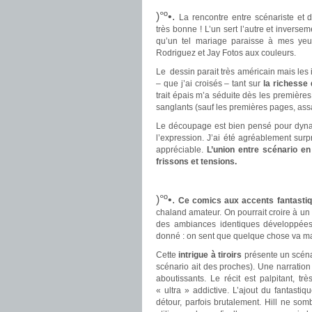
)°º•.
La rencontre entre scénariste et 
très bonne ! L’un sert l’autre et inverse
qu’un tel mariage paraisse à mes yeux
Rodriguez et Jay Fotos aux couleurs.
.
Le dessin parait très américain mais les 
– que j’ai croisés – tant sur
la richesse 
trait épais m’a séduite dès les premières
sanglants (sauf les premières pages, ass
Le découpage est bien pensé pour dyna
l’expression. J’ai été agréablement surpr
appréciable.
L’union entre scénario e
frissons et tensions.
.
.
)°º•.
Ce comics aux accents fantastiq
chaland amateur. On pourrait croire à un p
des ambiances identiques développées
donné : on sent que quelque chose va ma
Cette
intrigue à tiroirs
présente un scénar
scénario ait des proches). Une narratio
aboutissants. Le récit est palpitant, 
« ultra » addictive. L’ajout du fantasti
détour, parfois brutalement. Hill ne som