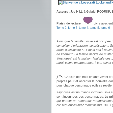
Auteurs
: Joe HILL & Gabriel RODRIGU
Plaisir de lecture
:
Livre avec en
Tome 2
,
tome 3
,
tome 4,
tome 5
,
tome 6
.
Alors que la famille Locke est occupée 
conseiller d’orientation, se présentent. S
arrive à les mettre K.O. mais pas à sauve
de l’horreur. La famille décide de quitte
‘Keyhouse’ est la maison familiale des L
parait calme en apparence, il faut savoir 
.
.
)°º•.
Chacun des trois enfants vivent et r
propres peur et accepter la nouvelle d
pour chaque personnage et ils se révèlent
Keyhouse est un manoir victorien isolé 
sont inconnues des personnages.
Le pr
qui permet de nombreux rebondissement
conséquences avec moult détails.
Oui, il
.
.