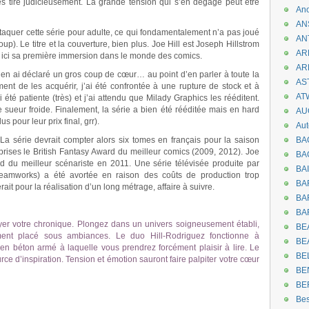
les tire judicieusement. La grande tension qui s’en dégage peut être
An
AN
ttaquer cette série pour adulte, ce qui fondamentalement n’a pas joué
AN
p). Le titre et la couverture, bien plus. Joe Hill est Joseph Hillstrom
AR
gne ici sa première immersion dans le monde des comics.
AR
t en ai déclaré un gros coup de cœur… au point d’en parler à toute la
AST
t de les acquérir, j’ai été confrontée à une rupture de stock et à
AT
i été patiente (très) et j’ai attendu que Milady Graphics les rééditent.
sueur froide. Finalement, la série a bien été rééditée mais en hard
AU
s pour leur prix final, grr).
.
Aut
 La série devrait compter alors six tomes en français pour la saison
BA
rises le British Fantasy Award du meilleur comics (2009, 2012). Joe
BA
d du meilleur scénariste en 2011. Une série télévisée produite par
BA
eamworks) a été avortée en raison des coûts de production trop
BA
it pour la réalisation d’un long métrage, affaire à suivre.
BAR
BA
yer votre chronique. Plongez dans un univers soigneusement établi,
BEA
ment placé sous ambiances. Le duo Hill-Rodriguez fonctionne à
BE
 en béton armé à laquelle vous prendrez forcément plaisir à lire. Le
BE
ce d’inspiration. Tension et émotion sauront faire palpiter votre cœur
BE
BE
Be
.