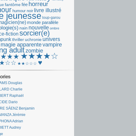
horreur
fantôme
fée
que
our
livre illustré
humour noir
re jeunesse
loup-garou
magicien(ne)
monde parallèle
nouvelle
logie(s)
nain
ombre
sorcier(e)
e-fiction
univers
mpunk
thriller
uchronie
 magie apparente
vampire
ng adult
zombie
★★★★☆
★★★★
♥
★☆☆
★★☆☆☆
ories
AMS Douglas
LARD Charlie
BERT Raphaël
CIDE Dario
IRE SÁENZ Benjamin
MANZA Jérémie
PHONA Adrian
WETT Audrey
ge