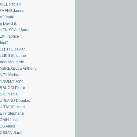
AVEL Fabien
EMENS James
AT Janik
 David B.
HEN-SCALI Sarah
IN Fabrice
lectif
LLETTE Xavier
LLINS Suzanne
onel Moutarde
MBREXELLE Anthony
NEY Michael
NNOLLY John
RBUCCI Pierre
STE Nadia
UPLAND Douglas
URTADE Henri
ETY Stéphane
ONIN Justin
OS Anaïs
OSSAN Sarah