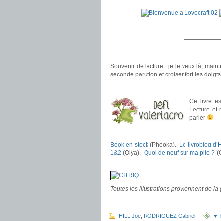
——————
.
Souvenir de lecture
: je le veux là, maint
seconde parution et croiser fort les doigts 
.
Ce livre e
Lecture et 
parler
.
.
Book en stock
(Phooka),
Le livroblog d’
1&2
(Olya),
Quoi de neuf sur ma pile ?
(
.
Toutes les illustrations proviennent de la
.
HILL Joe
,
RODRIGUEZ Gabriel
♥
,