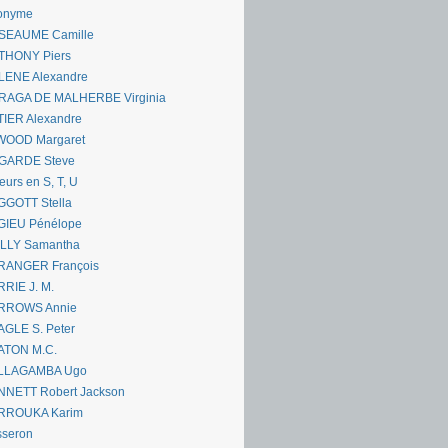
onyme
SEAUME Camille
THONY Piers
LENE Alexandre
RAGA DE MALHERBE Virginia
IER Alexandre
WOOD Margaret
GARDE Steve
eurs en S, T, U
GGOTT Stella
GIEU Pénélope
ILLY Samantha
RANGER François
RIE J. M.
RROWS Annie
GLE S. Peter
ATON M.C.
LLAGAMBA Ugo
NNETT Robert Jackson
RROUKA Karim
sseron