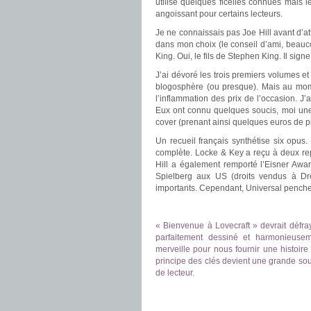
utilise quelques ficelles connues mais 
angoissant pour certains lecteurs.
.
Je ne connaissais pas Joe Hill avant d’a
dans mon choix (le conseil d’ami, beaucou
King. Oui, le fils de Stephen King. Il si
J’ai dévoré les trois premiers volumes e
blogosphère (ou presque). Mais au momen
l’inflammation des prix de l’occasion. J’a
Eux ont connu quelques soucis, moi une 
cover (prenant ainsi quelques euros de plu
Un recueil français synthétise six opus.
complète. Locke & Key a reçu à deux rep
Hill a également remporté l’Eisner Awar
Spielberg aux US (droits vendus à Dr
importants. Cependant, Universal penchera
.
.
« Bienvenue à Lovecraft » devrait défra
parfaitement dessiné et harmonieuse
merveille pour nous fournir une histoire
principe des clés devient une grande sour
de lecteur.
.