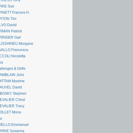
RGESS Tony
RKE Sue
RNETT Frances H.
RTON Tim
LVO David
RMAN Patrick
RRIGER Gail
USSARIEU Morgane
VALLO Francesca
COLI Nicoletta
ka
llenges & Défis
AMBLAIN Joris
ATTAM Maxime
AUVEL David
BOSKY Stephen
EVALIER Chloé
EVALIER Tracy
OLLET Mona
ou
VIELLO Emmanuel
ARKE Susanna