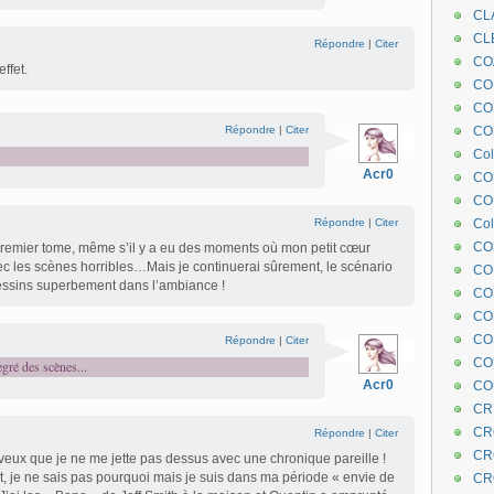
CL
CL
Répondre
|
Citer
CO
ffet.
COE
CO
Répondre
|
Citer
COL
Col
Acr0
CO
CO
Répondre
|
Citer
Col
CO
remier tome, même s’il y a eu des moments où mon petit cœur
ec les scènes horribles…Mais je continuerai sûrement, le scénario
CO
dessins superbement dans l’ambiance !
CO
CO
CO
Répondre
|
Citer
CO
egré des scènes...
Acr0
CO
CR
CR
Répondre
|
Citer
CR
ux que je ne me jette pas dessus avec une chronique pareille !
, je ne sais pas pourquoi mais je suis dans ma période « envie de
CR