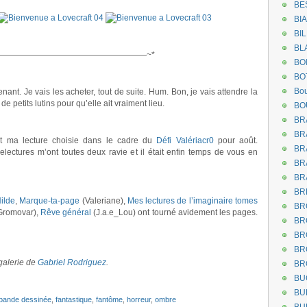
BE
.
BI
BI
.
BL
——————————————————~*
BO
BO
Bou
enant. Je vais les acheter, tout de suite. Hum. Bon, je vais attendre la
de petits lutins pour qu’elle ait vraiment lieu.
BO
BR
BR
st ma lecture choisie dans le cadre du
Défi Valériacr0
pour août.
BR
relectures m’ont toutes deux ravie et il était enfin temps de vous en
BR
BR
BR
Hilde
,
Marque-ta-page
(Valeriane),
Mes lectures de l’imaginaire tomes
BR
Gromovar),
Rêve général
(J.a.e_Lou) ont tourné avidement les pages.
BR
BR
BR
 galerie de
Gabriel Rodriguez
.
BR
BU
BU
bande dessinée
,
fantastique
,
fantôme
,
horreur
,
ombre