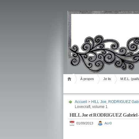
Livrement
À propos
Je lis
M.E.L. (pal/l
Accueil
>
HILL Joe
,
RODRIGUEZ Gabr
Lovecraft, volume 1
HILL Joe et RODRIGUEZ Gabriel – 
01/09/2013
Acr0
.