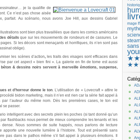
histori
dessinateur… je la qualifie de
hum
ment. Ce n’est pas chose aisée
liv
, parfait. Au scénario, nous avons Joe Hill, aux dessins Gabriel
mage
mytho
illustrations sont bien plus travaillées que dans les comics américains
scienc
des détails
que sur les mouvements de rondeurs et de cassures. Le
stea
 pages. Si les décors sont menaçants et horrifiques, ils n’en sont pas
sans
assinat oblige).
.
you
★
miser les scènes d’action
,
les traits des visages sont efficaces dans
ise par cet aspect « bien fini ». La galerie en fin de tome est aussi
★★
n béton & dessins noirs servent à merveille émotions, suspense,
Catég
AD
ues et d’horreur donne le ton
. L’utilisation de « Lovecraft » attire le
AD
rocédé bidon marketing, mais il n’en est rien car la série fait appel à
AL
 par l’auteur du même nom. Dès les premières cases, le ton est
AL
l se passer.
.
AL
io intelligent avec des secrets plein les poches (si tant donné qu’un
AL
n par flashbacks nous permet de mieux comprendre les tenants et les
AL
très dense. Nous sommes de suite happés, nous parlons de lecture
que apporte une nouvelle lumière à l’histoire. Tout est présenté sans
AL
bre pas dans le pathos même s’il fait appel à plusieurs émotions. Il
An