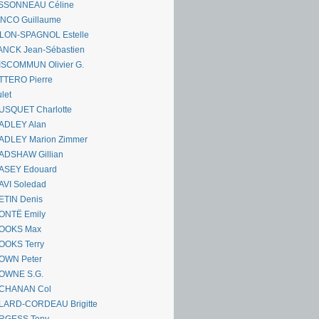
SSONNEAU Céline
ANCO Guillaume
LLON-SPAGNOL Estelle
ANCK Jean-Sébastien
ISCOMMUN Olivier G.
TTERO Pierre
let
USQUET Charlotte
ADLEY Alan
ADLEY Marion Zimmer
ADSHAW Gillian
ASEY Edouard
AVI Soledad
ETIN Denis
ONTË Emily
OOKS Max
OOKS Terry
OWN Peter
OWNE S.G.
CHANAN Col
LARD-CORDEAU Brigitte