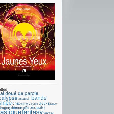
ettes
al doué de parole
bande
calypse
assassin
sinée
chat
dieux
chimère
conte
Disque-
enquête
dragon
démon
elfe
tastique
fantasy
fantasy