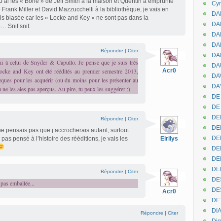
J’ai les « Bone » de Jeff Smith à la maison et Quentin a emprunté
Cyr
Frank Miller et David Mazzucchelli à la bibliothèque, je vais en
DAB
suis blasée car les « Locke and Key » ne sont pas dans la
DA
… Snif snif.
DA
DAN
Répondre
|
Citer
DA
i à celui de Snyder & Capullo. Je pense que je suis très
DA
 Locke and Key ont été réédités au premier semestre 2013,
Acr0
DA
ques pour les acquérir (ou du moins pour les présenter au
DAY
u ne les aies pas aperçus. Au pire, tu peux les suggérer ;)
DE 
DE
DE
Répondre
|
Citer
DE
ne pensais pas que j’accrocherais autant, surtout
DE
 pas pensé à l’histoire des rééditions, je vais les
Eirilys
DE
DEN
DE
Répondre
|
Citer
DE
 pas emballée...
DE
Acr0
DE
DI
Répondre
|
Citer