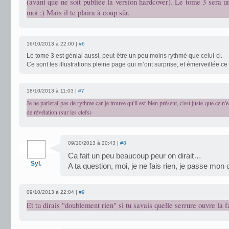
(avant que ne soit publiée la version hardcover). Le tome 3 sera u
moi ;) Mais il te plaira à coup sûr.
16/10/2013 à 22:00 |
#6
Le tome 3 est génial aussi, peut-être un peu moins rythmé que celui-ci.
Ce sont les illustrations pleine page qui m’ont surprise, et émerveillée ce
18/10/2013 à 11:03 |
#7
Je ne parlerai pas de rythme car je trouve qu'il est bien présent, c'est juste que ce n
de révélation (sur les clefs)
09/10/2013 à 20:43 |
#8
Ca fait un peu beaucoup peur on dirait…
Syl.
A ta question, moi, je ne fais rien, je passe mon
09/10/2013 à 22:04 |
#9
Et tu dirais "doublement rien" si tu savais quelle serrure ouvre la