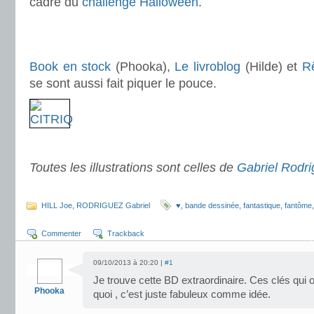
cadre du
challenge Halloween
.
.
.
Book en stock
(Phooka),
Le livroblog
(Hilde) et
R
se sont aussi fait piquer le pouce.
.
Toutes les illustrations sont celles de
Gabriel Rodr
.
HILL Joe
,
RODRIGUEZ Gabriel
♥
,
bande dessinée
,
fantastique
,
fantôme
Commenter
Trackback
09/10/2013 à 20:20 |
#1
Je trouve cette BD extraordinaire. Ces clés qui o
Phooka
quoi , c’est juste fabuleux comme idée.