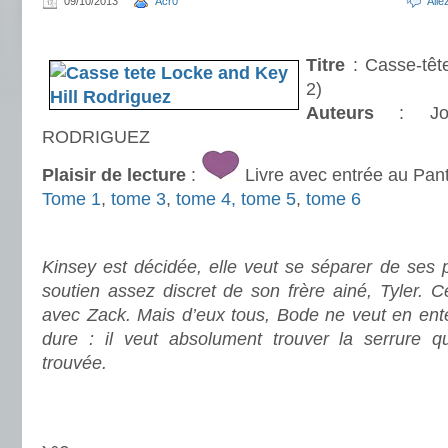
09/10/2013
Acr0
All
.
Titre
: Casse-têt
2)
Auteurs
: Joe
RODRIGUEZ
Plaisir de lecture
:
Livre avec entrée au Pan
Tome 1
,
tome 3
,
tome 4,
tome 5
,
tome 6
.
Kinsey est décidée, elle veut se séparer de ses p
soutien assez discret de son frère ainé, Tyler. Ce
avec Zack. Mais d’eux tous, Bode ne veut en entend
dure : il veut absolument trouver la serrure qu
trouvée.
.
.