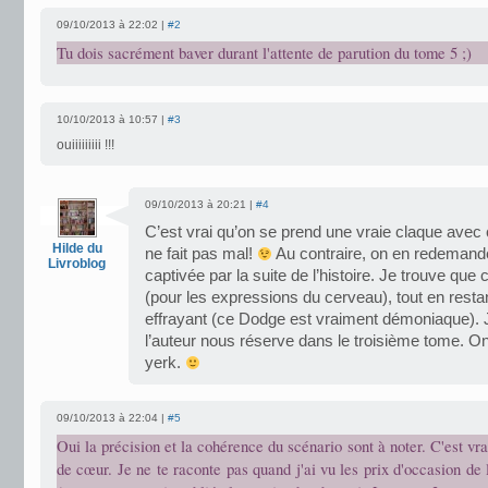
09/10/2013 à 22:02 |
#2
Tu dois sacrément baver durant l'attente de parution du tome 5 ;)
10/10/2013 à 10:57 |
#3
ouiiiiiiiii !!!
09/10/2013 à 20:21 |
#4
C’est vrai qu’on se prend une vraie claque ave
Hilde du
ne fait pas mal!
Au contraire, on en redemande
Livroblog
captivée par la suite de l’histoire. Je trouve que
(pour les expressions du cerveau), tout en resta
effrayant (ce Dodge est vraiment démoniaque)
l’auteur nous réserve dans le troisième tome. On
yerk.
09/10/2013 à 22:04 |
#5
Oui la précision et la cohérence du scénario sont à noter. C'est 
de cœur. Je ne te raconte pas quand j'ai vu les prix d'occasion de 