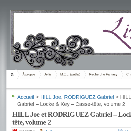
Livrement
À propos
Je lis
M.E.L. (pal/lal)
Recherche Fantasy
Cha
Accueil
>
HILL Joe
,
RODRIGUEZ Gabriel
> HIL
Gabriel – Locke & Key – Casse-tête, volume 2
HILL Joe et RODRIGUEZ Gabriel – Lock
tête, volume 2