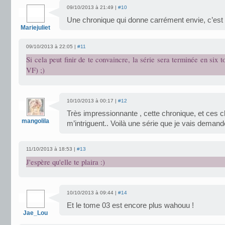
09/10/2013 à 21:49 |
#10
Une chronique qui donne carrément envie, c’es
Mariejuliet
09/10/2013 à 22:05 |
#11
Si cela peut finir de te convaincre, la série sera terminée en six
VF) ;)
10/10/2013 à 00:17 |
#12
Très impressionnante , cette chronique, et ces c
mangolila
m’intriguent.. Voilà une série que je vais demand
11/10/2013 à 18:53 |
#13
J'espère qu'elle te plaira :)
10/10/2013 à 09:44 |
#14
Et le tome 03 est encore plus wahouu !
Jae_Lou