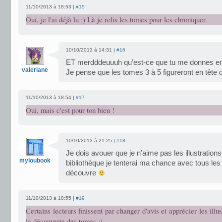
11/10/2013 à 18:53 |
#15
Oui, je l'ai déjà lu ;) Là je relis les tomes pour les chroniquer.
10/10/2013 à 14:31 |
#16
ET merdddeuuuh qu’est-ce que tu me donnes envi
valeriane
Je pense que les tomes 3 à 5 figureront en tête
11/10/2013 à 18:54 |
#17
Oui, mais c'est pour ton bien !
10/10/2013 à 21:25 |
#18
Je dois avouer que je n’aime pas les illustrations
myloubook
bibliothèque je tenterai ma chance avec tous les 
découvre
11/10/2013 à 18:55 |
#19
Certains lecteurs finissent par changer d'avis et apprécier les illus
la découverte des tomes :)