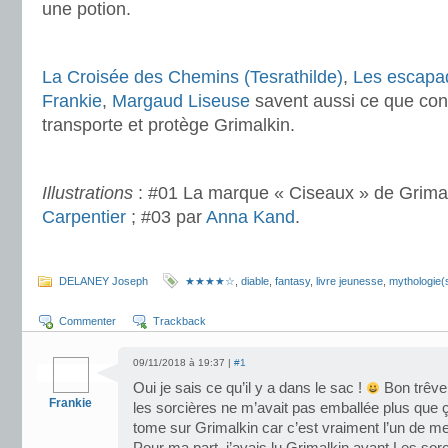
une potion.
.
La Croisée des Chemins (Tesrathilde)
,
Les escapad
Frankie
,
Margaud Liseuse
savent aussi ce que cont
transporte et protège Grimalkin.
.
Illustrations
: #01 La marque « Ciseaux » de Grimal
Carpentier
; #03 par
Anna Kand
.
DELANEY Joseph
★★★★☆
,
diable
,
fantasy
,
livre jeunesse
,
mythologie(
Commenter
Trackback
09/11/2018 à 19:37 |
#1
Oui je sais ce qu’il y a dans le sac !
Bon trêve 
Frankie
les sorcières ne m’avait pas emballée plus que 
tome sur Grimalkin car c’est vraiment l’un de 