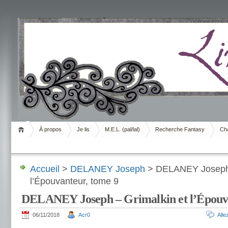
Livrement
À propos
Je lis
M.E.L. (pal/lal)
Recherche Fantasy
Cha
Accueil
>
DELANEY Joseph
> DELANEY Joseph 
l’Épouvanteur, tome 9
DELANEY Joseph – Grimalkin et l’Épouva
06/11/2018
Acr0
All