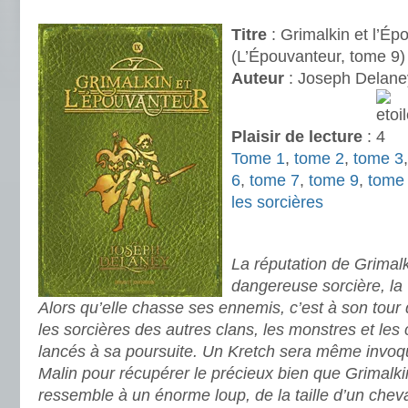
.
Titre
: Grimalkin et l’Ép
(L’Épouvanteur, tome 9)
Auteur
: Joseph Delane
Plaisir de lecture
:
Tome 1
,
tome 2
,
tome 3
6
,
tome 7
,
tome 9
,
tome
les sorcières
.
La réputation de Grimalk
dangereuse sorcière, la
Alors qu’elle chasse ses ennemis, c’est à son tour d
les sorcières des autres clans, les monstres et les
lancés à sa poursuite. Un Kretch sera même invoq
Malin pour récupérer le précieux bien que Grimalkin 
ressemble à un énorme loup, de la taille d’un chev