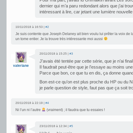
Pour ma part, j’avais lu Grimalkin avant Les sor
dernier qui m’a paru redondant alors que j’ai trou
intéressant à lire, car jetant une lumière nouvelle
10/11/2018 à 16:53 |
#2
Je suis contente que Joseph Delaney ait bien voulu lui prêter la voix de l
un tome entier. Je la trouve très intéressante moi aussi
20/11/2018 à 15:25 |
#3
J’avais été tentée par cette série, que je n’ai fin
valeriane
Il faudrait peut-être que je l’essaye au moins une 
Parce que bon, ce que tu en dis, ça donne qua
Bon est-ce qu’on est plus proche du HP ou du N
je parle question de style, faut pas que ça soit tr
20/11/2018 à 22:19 |
#4
Ni l’un ni l’autre
(vraiment) ; il faudra que tu essaies !
23/11/2018 à 12:34 |
#5