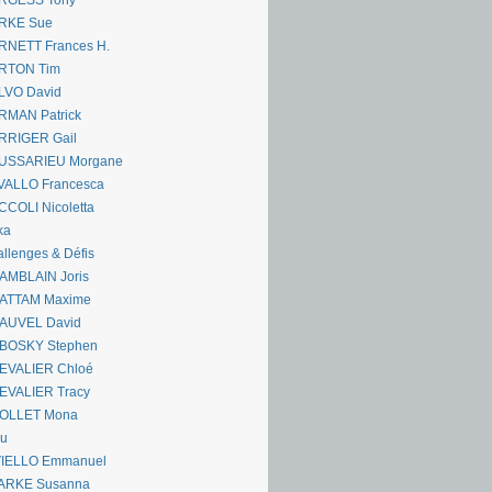
RGESS Tony
RKE Sue
RNETT Frances H.
RTON Tim
LVO David
RMAN Patrick
RRIGER Gail
USSARIEU Morgane
VALLO Francesca
COLI Nicoletta
ka
llenges & Défis
AMBLAIN Joris
ATTAM Maxime
AUVEL David
BOSKY Stephen
EVALIER Chloé
EVALIER Tracy
OLLET Mona
ou
VIELLO Emmanuel
ARKE Susanna