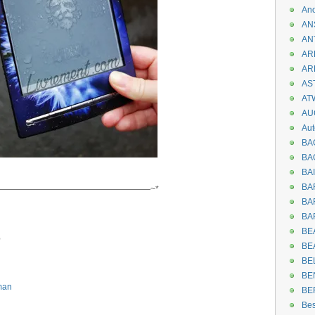
An
AN
AN
AR
AR
AST
AT
AU
Aut
BA
BA
.
BA
BA
——————————————————~*
BAR
BA
BEA
e
BE
BE
BE
lman
BE
Be