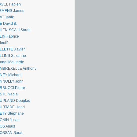
AVEL Fabien
EMENS James
AT Janik
 David B.
HEN-SCALI Sarah
IN Fabrice
lectif
LLETTE Xavier
LLINS Suzanne
onel Moutarde
MBREXELLE Anthony
NEY Michael
NNOLLY John
RBUCCI Pierre
STE Nadia
UPLAND Douglas
URTADE Henri
ETY Stéphane
ONIN Justin
OS Anaïs
OSSAN Sarah