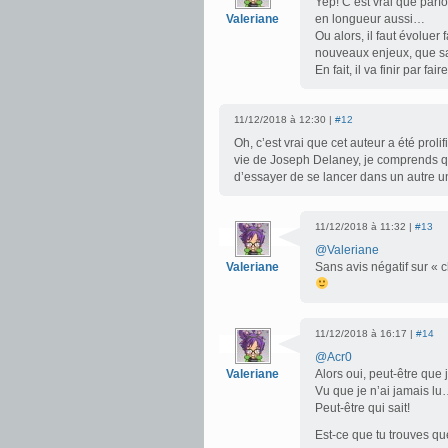
Yep! C’est vrai que parfoi
Valeriane
en longueur aussi…
Ou alors, il faut évoluer
nouveaux enjeux, que sa
En fait, il va finir par fa
11/12/2018 à 12:30 |
#12
Oh, c’est vrai que cet auteur a été prolif
vie de Joseph Delaney, je comprends que
d’essayer de se lancer dans un autre u
11/12/2018 à 11:32 |
#13
@Valeriane
Valeriane
Sans avis négatif sur « 
11/12/2018 à 16:17 |
#14
@Acr0
Valeriane
Alors oui, peut-être que 
Vu que je n’ai jamais lu…
Peut-être qui sait!
Est-ce que tu trouves qu