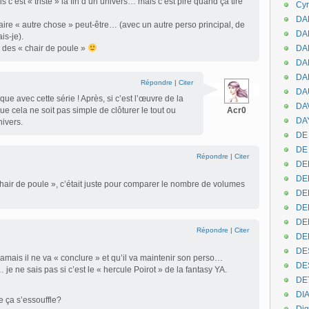
s c’est « triste » la fin d’un univers… mais c’est pire quand ça tire
Cyr
DAB
 faire « autre chose » peut-être… (avec un autre perso principal, de
DA
is-je).
ire des « chair de poule »
DA
DAN
DA
Répondre
|
Citer
DA
ique avec cette série ! Après, si c’est l’œuvre de la
DA
 cela ne soit pas simple de clôturer le tout ou
Acr0
DAY
nivers.
DE 
DE
Répondre
|
Citer
DE
DE
chair de poule », c’était juste pour comparer le nombre de volumes
DE
DE
DEN
Répondre
|
Citer
DE
DE
jamais il ne va « conclure » et qu’il va maintenir son perso…
DE
 je ne sais pas si c’est le « hercule Poirot » de la fantasy YA.
DE
DI
e ça s’essouffle?