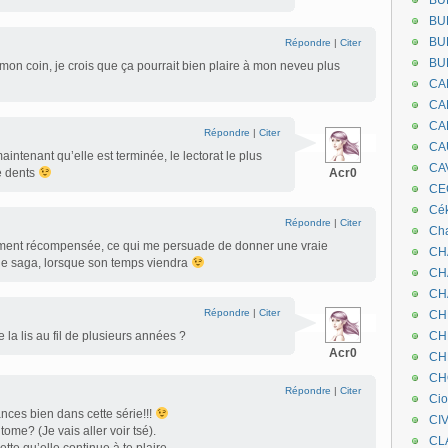
BU
BU
BU
Répondre
|
Citer
BU
 mon coin, je crois que ça pourrait bien plaire à mon neveu plus
CA
CA
CA
Répondre
|
Citer
CA
aintenant qu’elle est terminée, le lectorat le plus
CA
e dents
Acr0
CEC
Cé
Répondre
|
Citer
Cha
iment récompensée, ce qui me persuade de donner une vraie
CH
ue saga, lorsque son temps viendra
CH
CH
Répondre
|
Citer
CH
 la lis au fil de plusieurs années ?
CH
Acr0
CH
CH
Répondre
|
Citer
Ci
ces bien dans cette série!!!
CI
 tome? (Je vais aller voir tsé).
CL