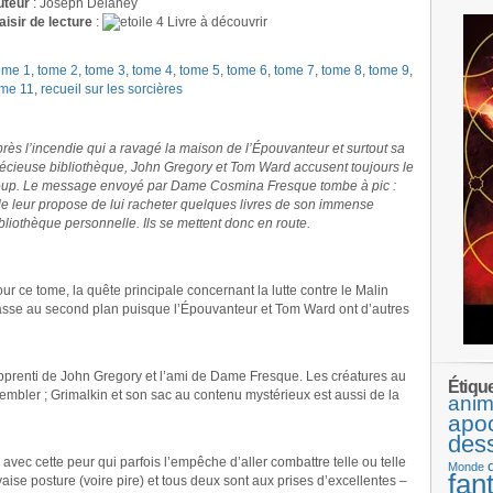
uteur
: Joseph Delaney
aisir de lecture
:
Livre à découvrir
ome 1
,
tome 2
,
tome 3
,
tome 4
,
tome 5
,
tome 6
,
tome 7
,
tome 8
,
tome 9
,
ome 11
,
recueil sur les sorcières
rès l’incendie qui a ravagé la maison de l’Épouvanteur et surtout sa
écieuse bibliothèque, John Gregory et Tom Ward accusent toujours le
up. Le message envoyé par Dame Cosmina Fresque tombe à pic :
le leur propose de lui racheter quelques livres de son immense
bliothèque personnelle. Ils se mettent donc en route.
ur ce tome, la quête principale concernant la lutte contre le Malin
sse au second plan puisque l’Épouvanteur et Tom Ward ont d’autres
pprenti de John Gregory et l’ami de Dame Fresque. Les créatures au
Étiqu
embler ; Grimalkin et son sac au contenu mystérieux est aussi de la
anim
apo
des
avec cette peur qui parfois l’empêche d’aller combattre telle ou telle
Monde
fan
ise posture (voire pire) et tous deux sont aux prises d’excellentes –