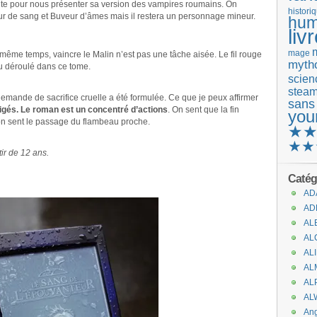
rofite pour nous présenter sa version des vampires roumains. On
histori
ur de sang et Buveur d’âmes mais il restera un personnage mineur.
hum
liv
mage
 même temps, vaincre le Malin n’est pas une tâche aisée. Le fil rouge
mytho
u déroulé dans ce tome.
scienc
stea
demande de sacrifice cruelle a été formulée. Ce que je peux affirmer
sans
igés. Le roman est un concentré d’actions
. On sent que la fin
you
on sent le passage du flambeau proche.
★
★★
tir de 12 ans.
Catég
AD
AD
AL
AL
AL
AL
AL
AL
An