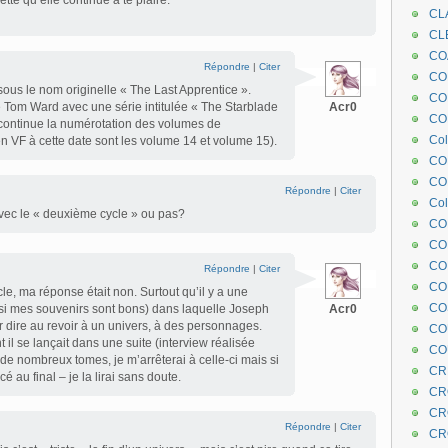
ette qu’elle continue à te plaire.
CL
CL
CO
Répondre
|
Citer
COE
sous le nom originelle « The Last Apprentice ».
CO
e Tom Ward avec une série intitulée « The Starblade
Acr0
COL
ontinue la numérotation des volumes de
Col
n VF à cette date sont les volume 14 et volume 15).
CO
CO
Répondre
|
Citer
Col
avec le « deuxième cycle » ou pas?
CO
CO
CO
Répondre
|
Citer
CO
cle, ma réponse était non. Surtout qu’il y a une
CO
 (si mes souvenirs sont bons) dans laquelle Joseph
Acr0
oir dire au revoir à un univers, à des personnages.
CO
 il se lançait dans une suite (interview réalisée
CO
 de nombreux tomes, je m’arrêterai à celle-ci mais si
CR
 au final – je la lirai sans doute.
CR
CR
Répondre
|
Citer
CR