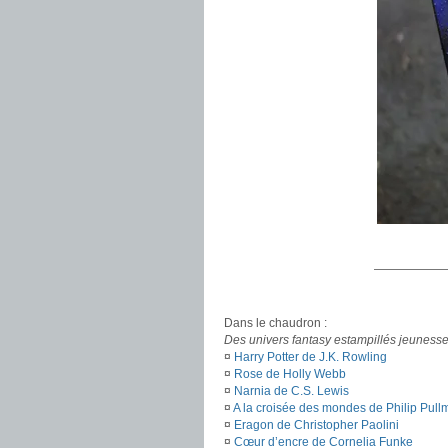
——————
.
Dans le chaudron :
Des univers fantasy estampillés jeuness
¤
Harry Potter de J.K. Rowling
¤
Rose de Holly Webb
¤
Narnia de C.S. Lewis
¤
A la croisée des mondes de Philip Pul
¤
Eragon de Christopher Paolini
¤
Cœur d’encre de Cornelia Funke