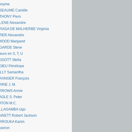
onyme
SEAUME Camille
THONY Piers
LENE Alexandre
RAGA DE MALHERBE Virginia
IER Alexandre
WOOD Margaret
GARDE Steve
eurs en S, T, U
GGOTT Stella
GIEU Pénélope
ILLY Samantha
RANGER François
RIE J. M.
RROWS Annie
GLE S. Peter
ATON M.C.
LLAGAMBA Ugo
NNETT Robert Jackson
RROUKA Karim
sseron