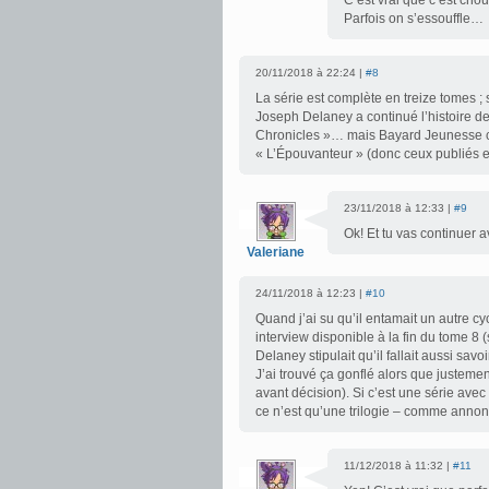
C’est vrai que c’est chou
Parfois on s’essouffle…
20/11/2018 à 22:24 |
#8
La série est complète en treize tomes ; 
Joseph Delaney a continué l’histoire d
Chronicles »… mais Bayard Jeunesse c
« L’Épouvanteur » (donc ceux publiés e
23/11/2018 à 12:33 |
#9
Ok! Et tu vas continuer 
Valeriane
24/11/2018 à 12:23 |
#10
Quand j’ai su qu’il entamait un autre cy
interview disponible à la fin du tome 8
Delaney stipulait qu’il fallait aussi sav
J’ai trouvé ça gonflé alors que justement
avant décision). Si c’est une série avec
ce n’est qu’une trilogie – comme annoncé
11/12/2018 à 11:32 |
#11