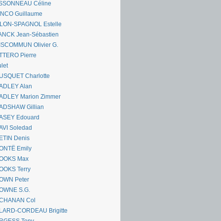
SSONNEAU Céline
ANCO Guillaume
LLON-SPAGNOL Estelle
ANCK Jean-Sébastien
ISCOMMUN Olivier G.
TTERO Pierre
let
USQUET Charlotte
ADLEY Alan
ADLEY Marion Zimmer
ADSHAW Gillian
ASEY Edouard
AVI Soledad
ETIN Denis
ONTË Emily
OOKS Max
OOKS Terry
OWN Peter
OWNE S.G.
CHANAN Col
LARD-CORDEAU Brigitte