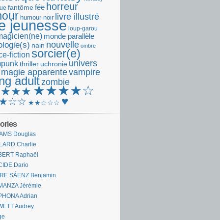
horreur
fantôme
fée
que
our
livre illustré
humour noir
re jeunesse
loup-garou
magicien(ne)
monde parallèle
nouvelle
logie(s)
nain
ombre
sorcier(e)
e-fiction
univers
mpunk
thriller
uchronie
 magie apparente
vampire
ng adult
zombie
★★★★☆
★★★★
♥
★☆☆
★★☆☆☆
ories
AMS Douglas
LARD Charlie
BERT Raphaël
CIDE Dario
IRE SÁENZ Benjamin
MANZA Jérémie
PHONA Adrian
WETT Audrey
ge