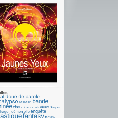
ettes
al doué de parole
bande
calypse
assassin
sinée
chat
dieux
chimère
conte
Disque-
enquête
dragon
démon
elfe
tastique
fantasy
fantasy