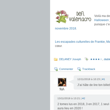
.
.
Voilà ma de
Halloween
puisque c’e
novembre 2018
.
.
Les escapades culturelles de Frankie
,
Ma
cœur.
.
DELANEY Joseph
★★★★☆
,
diabl
Commenter
Trackback
12/11/2018 à 10:15 |
#1
J’ai hâte de lire ton bille
Syl.
13/11/2018 à 13:21 |
#2
2 tomes lus en 2018, 3 en 2017, 1 se
aura lieu en 2020 !