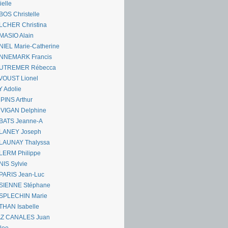
ielle
OS Christelle
LCHER Christina
MASIO Alain
IEL Marie-Catherine
NNEMARK Francis
UTREMER Rébecca
VOUST Lionel
 Adolie
PINS Arthur
 VIGAN Delphine
BATS Jeanne-A
LANEY Joseph
LAUNAY Thalyssa
LERM Philippe
IS Sylvie
PARIS Jean-Luc
SIENNE Stéphane
SPLECHIN Marie
THAN Isabelle
AZ CANALES Juan