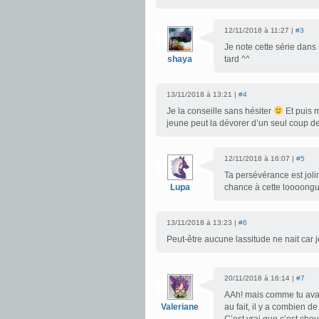
12/11/2018 à 11:27 |
#3
Je note cette série dans
shaya
tard ^^
13/11/2018 à 13:21 |
#4
Je la conseille sans hésiter
Et puis m
jeune peut la dévorer d’un seul coup d
12/11/2018 à 16:07 |
#5
Ta persévérance est jol
Lupa
chance à cette loooong
13/11/2018 à 13:23 |
#6
Peut-être aucune lassitude ne nait car je
20/11/2018 à 16:14 |
#7
AAh! mais comme tu avan
Valeriane
au fait, il y a combien de