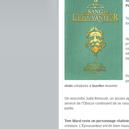
A
Pl
.
T
t
.
Ap
pr
co
el
bi
.
.
Po
pa
chats
créatures à
fouetter
museler.
.
On rencontre Judd Brinscall, un ancien a
service de l’Obscur continuent de se rass
partie.
.
Tom Ward reste un personnage réaliste
créature. L’Épouvanteur est en bien mauva