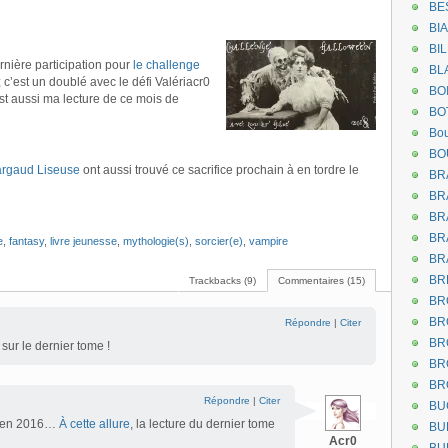
BE
BI
BI
rnière participation pour
le challenge
BL
; c’est un doublé avec le défi Valériacr0
BO
st aussi ma lecture de ce mois de
BO
Bou
BO
rgaud Liseuse
ont aussi trouvé ce sacrifice prochain à en tordre le
BR
BR
BR
BR
e
,
fantasy
,
livre jeunesse
,
mythologie(s)
,
sorcier(e)
,
vampire
BR
BR
Trackbacks (9)
Commentaires (15)
BR
BR
Répondre
|
Citer
BR
t sur le dernier tome !
BR
BR
Répondre
|
Citer
BU
ul en 2016…
À cette allure
, la lecture du dernier tome
BU
Acr0