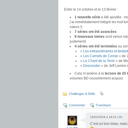
.
Entre le 14 octobre et le 13 février :
1 nouvelle série
a été ajoutée : m
j’ai immédiatement intégré les huit 
cœurs !)
7 séries ont été avancées
9 nouveaux tomes
sont venus rejo
justement)
4 séries ont été terminées
ou sont
«
Les extraordinaires et fantas
«
Les Carnets de Cerise
» de J
«
Le Chant de la Terre
» de Mi
«
Descender
» de Jeff Lemire 
Cela m’amène à la
lecture de 25
volumes BD nouvellement acquis)
.
Challenges & Défis
Commenter
Trackback
13/02/2018 à 19:21 |
#1
C’est un bon bilan, mais