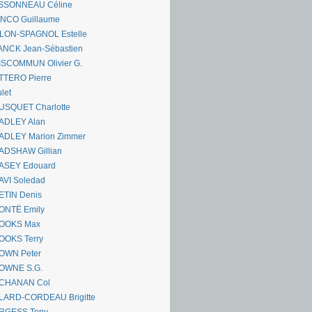
SSONNEAU Céline
ANCO Guillaume
LLON-SPAGNOL Estelle
ANCK Jean-Sébastien
ISCOMMUN Olivier G.
TTERO Pierre
let
USQUET Charlotte
ADLEY Alan
ADLEY Marion Zimmer
ADSHAW Gillian
ASEY Edouard
AVI Soledad
ETIN Denis
ONTË Emily
OOKS Max
OOKS Terry
OWN Peter
OWNE S.G.
CHANAN Col
LARD-CORDEAU Brigitte