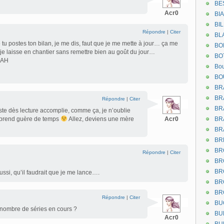
BE
Acr0
BI
BI
Répondre
|
Citer
BL
 tu postes ton bilan, je me dis, faut que je me mette à jour… ça me
BO
e laisse en chantier sans remettre bien au goût du jour…
BO
HAH
Bou
BO
BR
BR
Répondre
|
Citer
BR
ste dès lecture accomplie, comme ça, je n’oublie
me prend guère de temps
Allez, deviens une mère
Acr0
BR
BR
BR
BR
Répondre
|
Citer
BR
BR
ussi, qu’il faudrait que je me lance….
BR
BR
Répondre
|
Citer
BU
e nombre de séries en cours ?
BU
Acr0