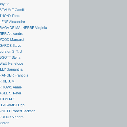
onyme
SEAUME Camille
THONY Piers
LENE Alexandre
RAGA DE MALHERBE Virginia
IER Alexandre
WOOD Margaret
GARDE Steve
eurs en S, T, U
GGOTT Stella
GIEU Pénélope
ILLY Samantha
RANGER François
RIE J. M.
RROWS Annie
GLE S. Peter
ATON M.C.
LLAGAMBA Ugo
NNETT Robert Jackson
RROUKA Karim
sseron