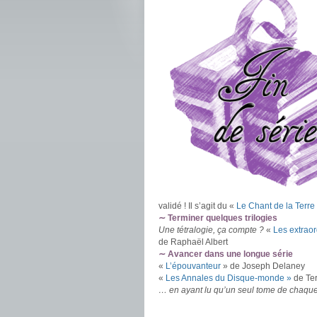
validé ! Il s’agit du «
Le Chant de la Terre
∼ Terminer quelques trilogies
Une tétralogie, ça compte ?
«
Les extraor
de Raphaël Albert
∼ Avancer dans une longue série
«
L’épouvanteur
» de Joseph Delaney
«
Les Annales du Disque-monde »
de Ter
… en ayant lu qu’un seul tome de chaqu
.