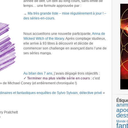
année de défi. Un défi au long cours, sans limite de
temps… une formule approuvée par :
→
Ma très grande liste – mise régulièrement à jour ! –
des séries-en-cours
.
.
Nous accueillons une nouvelle participante,
Anna de
Wicked Witch of the library
. Après comptage studieux,
elle arrive à 93 titres à découvrir et décide de
commencer son challenge en avançant dans l’une de
ses séries manga.
.
.
Au bilan des 7 ans
, j’avais dégagé trois objectifs :
✓ Terminer ma plus vieille série en cours
: c’est
» de Michael Coney (et entièrement chroniquée !)
dinaires et fantastiques enquêtes de Sylvo Sylvain, détective privé
»
Étiqu
anim
apo
ry Pratchett
des
e
Monde
fan