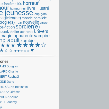
horreur
fantôme
fée
que
our
livre illustré
humour noir
re jeunesse
loup-garou
magicien(ne)
monde parallèle
nouvelle
logie(s)
nain
ombre
sorcier(e)
e-fiction
univers
mpunk
thriller
uchronie
 magie apparente
vampire
ng adult
zombie
★★★★☆
★★★★
♥
★☆☆
★★☆☆☆
ories
AMS Douglas
LARD Charlie
BERT Raphaël
CIDE Dario
IRE SÁENZ Benjamin
MANZA Jérémie
PHONA Adrian
WETT Audrey
ge