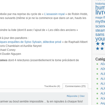
histori
hum
liv
otivée par ma reprise du cycle de «
L’assassin royal
» de Robin Hobb,
mage
tomes suivants (même si je ne la commence que dans un an, hauts les
mytho
scienc
stea
indre la liste (dont 8 avec l’ajout de « Les cités des anciens »
sans
you
 à jour des parutions :
tiques enquêtes de Sylvo Sylvain, détective privé
» de Raphaël Albert
★
oris Chamblain et Aurélie Neyret
★★
chael Coney
et Dustin Nguyen
Catég
 tomes
dont 4 relectures (essentiellement le tome précédent de
AD
AD
AL
AL
AL
Trackbacks (4)
Commentaires (25)
AL
AL
Répondre
|
Citer
AL
 arriver au bout semble impossible… tu en rajoutes à chaque fois!
An