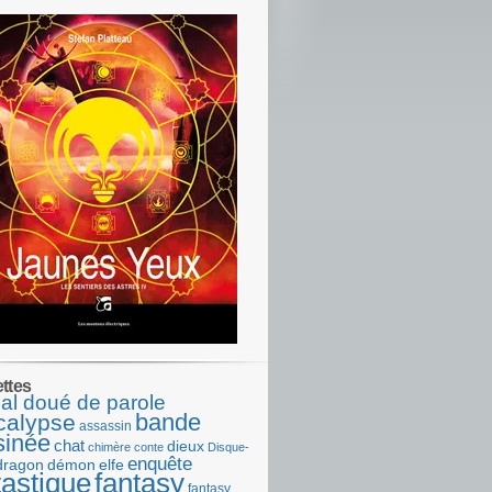
ettes
al doué de parole
bande
calypse
assassin
sinée
chat
dieux
chimère
conte
Disque-
enquête
dragon
démon
elfe
tastique
fantasy
fantasy