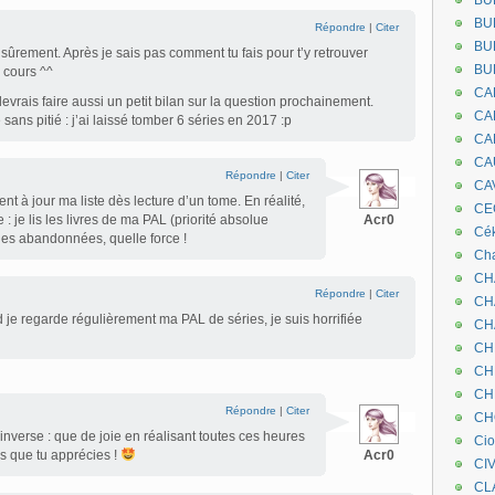
BU
BU
Répondre
|
Citer
BU
ûrement. Après je sais pas comment tu fais pour t’y retrouver
BU
 cours ^^
CA
evrais faire aussi un petit bilan sur la question prochainement.
CA
 sans pitié : j’ai laissé tomber 6 séries en 2017 :p
CA
CA
Répondre
|
Citer
CA
ent à jour ma liste dès lecture d’un tome. En réalité,
CEC
 : je lis les livres de ma PAL (priorité absolue
Acr0
Cé
ries abandonnées, quelle force !
Cha
CH
Répondre
|
Citer
CH
 je regarde régulièrement ma PAL de séries, je suis horrifiée
CH
CH
CH
CH
Répondre
|
Citer
CH
 inverse : que de joie en réalisant toutes ces heures
Ci
s que tu apprécies !
Acr0
CI
CL