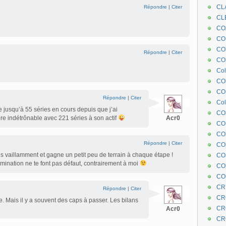
CL
Répondre
|
Citer
CL
CO
COE
CO
Répondre
|
Citer
COL
Col
CO
CO
Répondre
|
Citer
Col
 jusqu’à 55 séries en cours depuis que j’ai
CO
re indétrônable avec 221 séries à son actif
Acr0
CO
CO
Répondre
|
Citer
CO
es vaillamment et gagne un petit peu de terrain à chaque étape !
CO
mination ne te font pas défaut, contrairement à moi
CO
CO
CR
Répondre
|
Citer
CR
 Mais il y a souvent des caps à passer. Les bilans
CR
Acr0
CR