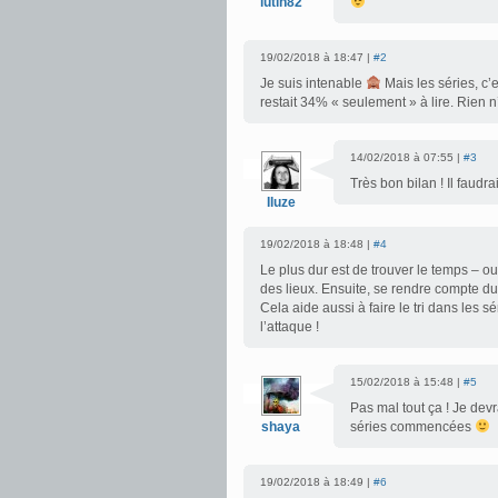
lutin82
19/02/2018 à 18:47 |
#2
Je suis intenable
Mais les séries, c’e
restait 34% « seulement » à lire. Rien n
14/02/2018 à 07:55 |
#3
Très bon bilan ! Il faudr
Iluze
19/02/2018 à 18:48 |
#4
Le plus dur est de trouver le temps – ou 
des lieux. Ensuite, se rendre compte d
Cela aide aussi à faire le tri dans les s
l’attaque !
15/02/2018 à 15:48 |
#5
Pas mal tout ça ! Je dev
shaya
séries commencées
19/02/2018 à 18:49 |
#6