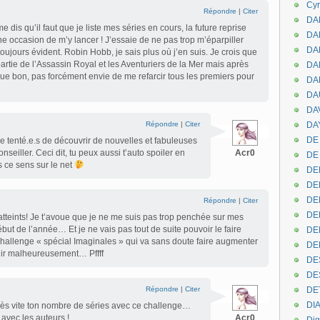
Cyr
Répondre
|
Citer
DAB
 dis qu’il faut que je liste mes séries en cours, la future reprise
DA
 occasion de m’y lancer ! J’essaie de ne pas trop m’éparpiller
DA
oujours évident. Robin Hobb, je sais plus où j’en suis. Je crois que
 partie de l’Assassin Royal et les Aventuriers de la Mer mais après
DAN
ue bon, pas forcément envie de me refarcir tous les premiers pour
DA
DA
DA
Répondre
|
Citer
DAY
DE 
se tenté.e.s de découvrir de nouvelles et fabuleuses
nseiller. Ceci dit, tu peux aussi t’auto spoiler en
Acr0
DE
 ce sens sur le net
DE
DE
DE
Répondre
|
Citer
DE
 atteints! Je t’avoue que je ne me suis pas trop penchée sur mes
ébut de l’année… Et je ne vais pas tout de suite pouvoir le faire
DEN
challenge « spécial Imaginales » qui va sans doute faire augmenter
DE
inir malheureusement… Pffff
DE
DE
Répondre
|
Citer
DE
DI
très vite ton nombre de séries avec ce challenge…
 avec les auteurs !
Acr0