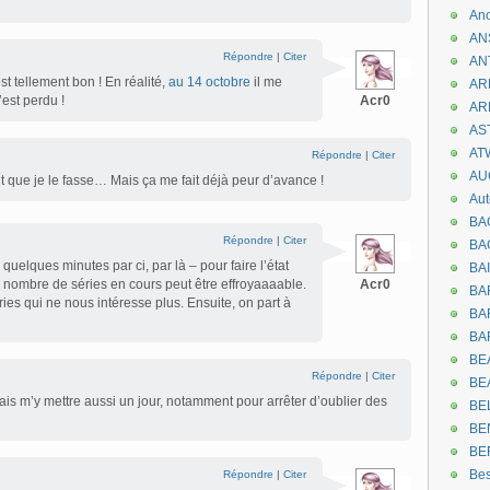
An
AN
Répondre
|
Citer
AN
st tellement bon ! En réalité,
au 14 octobre
il me
AR
’est perdu !
Acr0
AR
AST
AT
Répondre
|
Citer
AU
ait que je le fasse… Mais ça me fait déjà peur d’avance !
Aut
BA
Répondre
|
Citer
BA
quelques minutes par ci, par là – pour faire l’état
BA
u nombre de séries en cours peut être effroyaaaable.
Acr0
BA
éries qui ne nous intéresse plus. Ensuite, on part à
BAR
BA
BEA
Répondre
|
Citer
BE
rais m’y mettre aussi un jour, notamment pour arrêter d’oublier des
BE
BE
BE
Be
Répondre
|
Citer