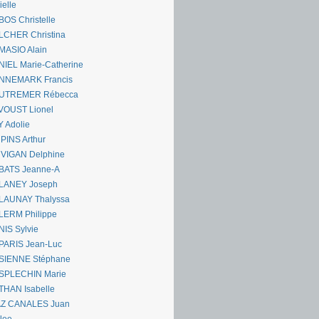
ielle
OS Christelle
LCHER Christina
MASIO Alain
IEL Marie-Catherine
NNEMARK Francis
UTREMER Rébecca
VOUST Lionel
 Adolie
PINS Arthur
 VIGAN Delphine
BATS Jeanne-A
LANEY Joseph
LAUNAY Thalyssa
LERM Philippe
IS Sylvie
PARIS Jean-Luc
SIENNE Stéphane
SPLECHIN Marie
THAN Isabelle
AZ CANALES Juan