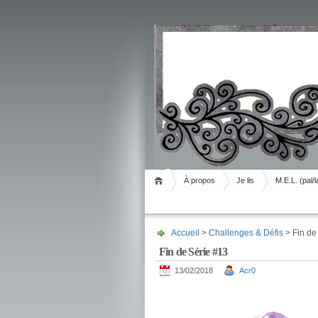
Livrement
À propos
Je lis
M.E.L. (pal/l
Accueil
>
Challenges & Défis
> Fin de
Fin de Série #13
13/02/2018
Acr0
.