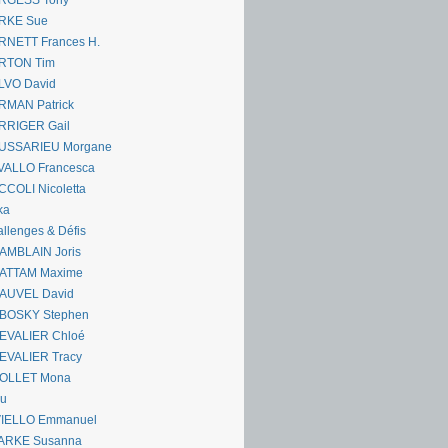
RGESS Tony
RKE Sue
RNETT Frances H.
RTON Tim
LVO David
RMAN Patrick
RRIGER Gail
USSARIEU Morgane
VALLO Francesca
COLI Nicoletta
ka
llenges & Défis
AMBLAIN Joris
ATTAM Maxime
AUVEL David
BOSKY Stephen
EVALIER Chloé
EVALIER Tracy
OLLET Mona
ou
VIELLO Emmanuel
ARKE Susanna