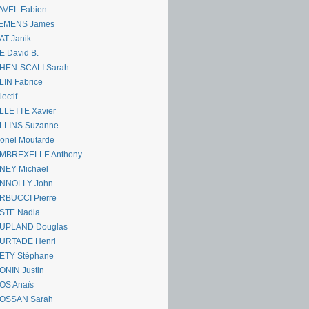
AVEL Fabien
EMENS James
AT Janik
 David B.
HEN-SCALI Sarah
IN Fabrice
lectif
LLETTE Xavier
LLINS Suzanne
onel Moutarde
MBREXELLE Anthony
NEY Michael
NNOLLY John
RBUCCI Pierre
STE Nadia
UPLAND Douglas
URTADE Henri
ETY Stéphane
ONIN Justin
OS Anaïs
OSSAN Sarah