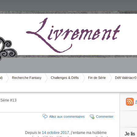
al)
Recherche Fantasy
Challenges & Défis
Fin de Série
Défi Valériacr0
 Série #13
Allez aux commentaires
Commenter
Depuis le
14 octobre 2017
, j’entame ma huitième
Je lis