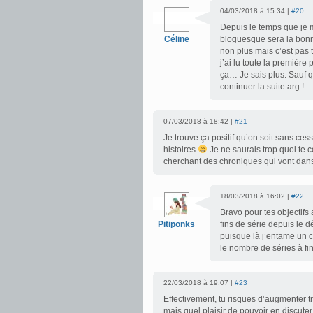
04/03/2018 à 15:34 |
#20
Depuis le temps que je me
Céline
bloguesque sera la bonne
non plus mais c’est pas t
j’ai lu toute la première
ça… Je sais plus. Sauf q
continuer la suite arg !
07/03/2018 à 18:42 |
#21
Je trouve ça positif qu’on soit sans ces
histoires
Je ne saurais trop quoi te co
cherchant des chroniques qui vont dans
18/03/2018 à 16:02 |
#22
Bravo pour tes objectifs
Pitiponks
fins de série depuis le d
puisque là j’entame un 
le nombre de séries à f
22/03/2018 à 19:07 |
#23
Effectivement, tu risques d’augmenter 
mais quel plaisir de pouvoir en discuter