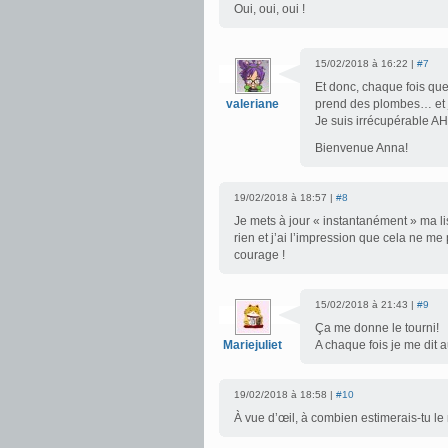
Oui, oui, oui !
15/02/2018 à 16:22 |
#7
Et donc, chaque fois que
valeriane
prend des plombes… et j
Je suis irrécupérable A
Bienvenue Anna!
19/02/2018 à 18:57 |
#8
Je mets à jour « instantanément » ma li
rien et j’ai l’impression que cela ne 
courage !
15/02/2018 à 21:43 |
#9
Ça me donne le tourni!
Mariejuliet
A chaque fois je me dit a
19/02/2018 à 18:58 |
#10
À vue d’œil, à combien estimerais-tu l