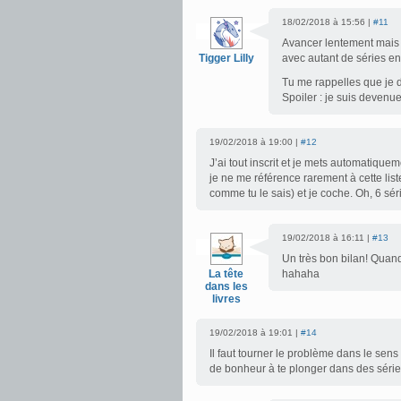
18/02/2018 à 15:56 |
#11
Avancer lentement mais s
Tigger Lilly
avec autant de séries en
Tu me rappelles que je d
Spoiler : je suis devenue
19/02/2018 à 19:00 |
#12
J’ai tout inscrit et je mets automatiquem
je ne me référence rarement à cette liste
comme tu le sais) et je coche. Oh, 6 sé
19/02/2018 à 16:11 |
#13
Un très bon bilan! Quand
La tête
hahaha
dans les
livres
19/02/2018 à 19:01 |
#14
Il faut tourner le problème dans le sens
de bonheur à te plonger dans des série