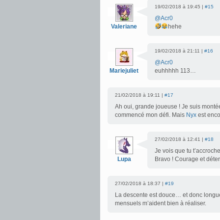
19/02/2018 à 19:45 |
#15
@Acr0
Valeriane
hehe
19/02/2018 à 21:11 |
#16
@Acr0
Mariejuliet
euhhhhh 113…
21/02/2018 à 19:11 |
#17
Ah oui, grande joueuse ! Je suis montée
commencé mon défi. Mais
Nyx
est enco
27/02/2018 à 12:41 |
#18
Je vois que tu t’accroch
Lupa
Bravo ! Courage et déter
27/02/2018 à 18:37 |
#19
La descente est douce… et donc longue.
mensuels m’aident bien à réaliser.