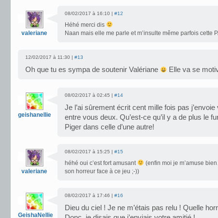
08/02/2017 à 16:10 |
#12
Héhé merci dis
valeriane
Naan mais elle me parle et m’insulte même parfois cette
12/02/2017 à 11:30 |
#13
Oh que tu es sympa de soutenir Valériane
Elle va se motive
08/02/2017 à 02:45 |
#14
Je l’ai sûrement écrit cent mille fois pas j’envoie 
geishanellie
entre vous deux. Qu’est-ce qu’il y a de plus le f
Piger dans celle d’une autre!
08/02/2017 à 15:25 |
#15
héhé oui c’est fort amusant
(enfin moi je m’amuse bien…
valeriane
son horreur face à ce jeu ;-))
08/02/2017 à 17:46 |
#16
Dieu du ciel ! Je ne m’étais pas relu ! Quelle horr
GeishaNellie
Donc, je disais que j’enviais votre amitié !