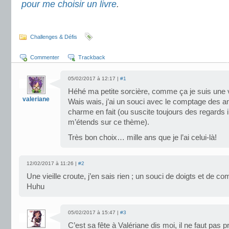
pour me choisir un livre
.
.
Challenges & Défis
Commenter
Trackback
05/02/2017 à 12:17 |
#1
Héhé ma petite sorcière, comme ça je suis une v
valeriane
Wais wais, j’ai un souci avec le comptage des 
charme en fait (ou suscite toujours des regards 
m’étends sur ce thème).
Très bon choix… mille ans que je l’ai celui-là!
12/02/2017 à 11:26 |
#2
Une vieille croute, j’en sais rien ; un souci de doigts et de co
Huhu
05/02/2017 à 15:47 |
#3
C’est sa fête à Valériane dis moi, il ne faut pas 