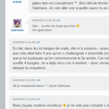
erine6
gâtes bien en compliment ^^. Bon défi de février 
Valériane. Je vais aller voir à quelle sauce tu a
05/02/2017 à 21:19 |
#4
Oye… ça elle me loupe pas hein
valeriane
On rigole bien!
12/02/2017 à 11:30 |
#5
En fait, dans les échanges de mails, elle m’a soutenu – pre
que cela allait faire 4 ans qu’on « challengeait » ensemble (
que je lui expliquais qu’on commencerait la 5e année. Car m
souffle 4 bougies, on a déjà vécu ces 4 années – donc révolu
attaque la cinquième.
12/02/2017 à 20:20 |
#6
Ok je comprends mieux ^^. Sacré Valériane.
12/02/2017 à 21:53 |
#7
Mais j’ai,pas soutenu mordicus
je ne sais pas compter c.e