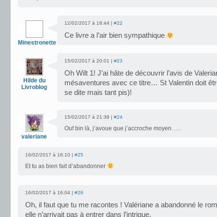
12/02/2017 à 18:44 |
#22
Ce livre a l’air bien sympathique
Minestronette
15/02/2017 à 20:01 |
#23
Oh Wilt 1! J’ai hâte de découvrir l’avis de Valeria
Hilde du
mésaventures avec ce titre… St Valentin doit êt
Livroblog
se dite mais tant pis)!
15/02/2017 à 21:38 |
#24
Ouf bin là, j’avoue que j’accroche moyen…..
valeriane
16/02/2017 à 16:10 |
#25
Et tu as bien fait d’abandonner
16/02/2017 à 16:04 |
#26
Oh, il faut que tu me racontes ! Valériane a abandonné le roma
elle n’arrivait pas à entrer dans l’intrigue.