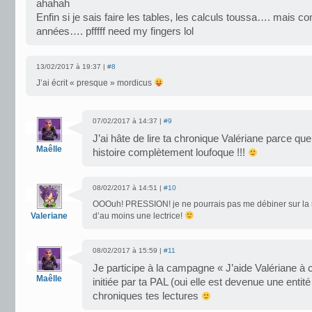
ahahah
Enfin si je sais faire les tables, les calculs toussa…. mais c
années…. pfffff need my fingers lol
13/02/2017 à 19:37 |
#8
J’ai écrit « presque » mordicus
07/02/2017 à 14:37 |
#9
J’ai hâte de lire ta chronique Valériane parce que 
Maêlle
histoire complètement loufoque !!!
08/02/2017 à 14:51 |
#10
OOOuh! PRESSION! je ne pourrais pas me débiner sur la 
Valeriane
d’au moins une lectrice!
08/02/2017 à 15:59 |
#11
Je participe à la campagne « J’aide Valériane à 
Maêlle
initiée par ta PAL (oui elle est devenue une entité 
chroniques tes lectures