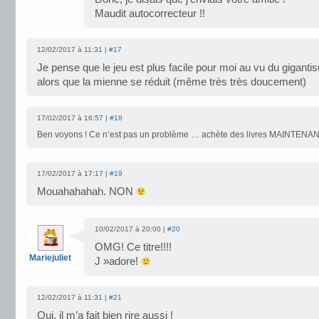
Maudit autocorrecteur !!
12/02/2017 à 11:31 |
#17
Je pense que le jeu est plus facile pour moi au vu du gigant
alors que la mienne se réduit (même très très doucement)
17/02/2017 à 16:57 |
#18
Ben voyons ! Ce n’est pas un problème … achète des livres MAINTENA
17/02/2017 à 17:17 |
#19
Mouahahahah. NON
10/02/2017 à 20:00 |
#20
OMG! Ce titre!!!!
Mariejuliet
J »adore!
12/02/2017 à 11:31 |
#21
Oui, il m’a fait bien rire aussi !