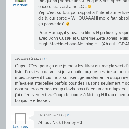
Bin quand j’achète un GF et que 5 ans après sa s
Valeriane
encore lu…. #shame LOL
Yep c’est surtout par rapport à l’intérêt sur le livre
dis à leur sortie « WHOUAAA! il me le faut abs
ça passe déjà
Pour Hornby, il y avait le film « High fidelity » qu
avec John Cusak et Catherine Zeta Jones. Puis
Hugh Machin-chose-Notthing Hill (Ah ouiiii GR
11/12/2018 à 12:27 |
#4
Oups ! C’est pour ça que je mets les titres qui me plaisent 
liste d’envies pour voir si je souhaite toujours les lire au bou
mois. Souvent trois mois suffisent généralement à supprimer l
m’avaient interpellée parfois pour des raisons seulement « s
comme croiser beaucoup d’avis positifs en un court laps de t
j’ai effectivement vu Coup de foudre à Notting Hill (au cinéma
bonjour vieillesse).
11/12/2018 à 11:22 |
#5
Ah oui, Nick Hornby <3
Les mots