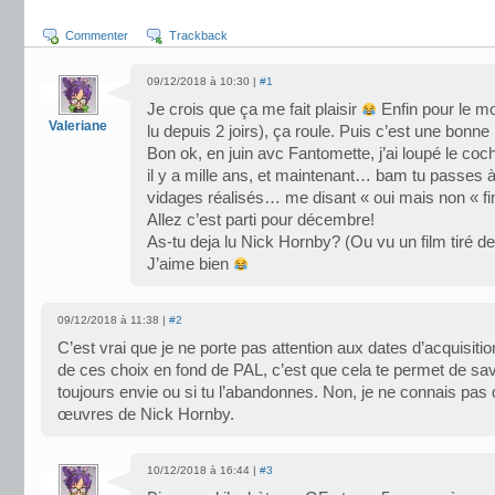
Commenter
Trackback
09/12/2018 à 10:30 |
#1
Je crois que ça me fait plaisir
Enfin pour le m
Valeriane
lu depuis 2 joirs), ça roule. Puis c’est une bonne 
Bon ok, en juin avc Fantomette, j’ai loupé le coche
il y a mille ans, et maintenant… bam tu passes à
vidages réalisés… me disant « oui mais non « fi
Allez c’est parti pour décembre!
As-tu deja lu Nick Hornby? (Ou vu un film tiré de
J’aime bien
09/12/2018 à 11:38 |
#2
C’est vrai que je ne porte pas attention aux dates d’acquisit
de ces choix en fond de PAL, c’est que cela te permet de savoir
toujours envie ou si tu l’abandonnes. Non, je ne connais pas 
œuvres de Nick Hornby.
10/12/2018 à 16:44 |
#3