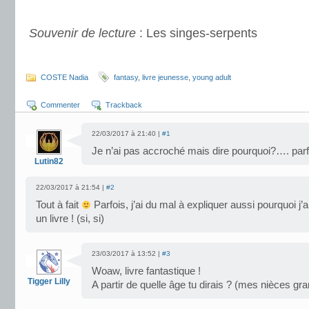
.
Souvenir de lecture
: Les singes-serpents
.
COSTE Nadia
fantasy
,
livre jeunesse
,
young adult
Commenter
Trackback
22/03/2017 à 21:40 |
#1
Je n’ai pas accroché mais dire pourquoi?…. parfo
Lutin82
22/03/2017 à 21:54 |
#2
Tout à fait
Parfois, j’ai du mal à expliquer aussi pourquoi j’
un livre ! (si, si)
23/03/2017 à 13:52 |
#3
Woaw, livre fantastique !
Tigger Lilly
A partir de quelle âge tu dirais ? (mes nièces gr