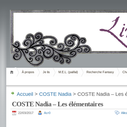
Livrement
À propos
Je lis
M.E.L. (pal/lal)
Recherche Fantasy
Cha
Accueil
>
COSTE Nadia
> COSTE Nadia – Les é
COSTE Nadia – Les élémentaires
22/03/2017
Acr0
All
.