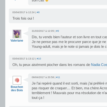
son cas
03/04/2017 à 12:24 |
#8
Trois fois oui !
31/03/2017 à 12:05 |
#9
Dis, tu vends bien l’auteur et son livre en tout ca
Valeriane
Je ne pense pas me le procurer parce que je n
Young-adult, mais je le note si jamais je dois le c
03/04/2017 à 13:12 |
#10
Oh, tu peux aisément piocher dans les romans de
Nadia Cos
09/04/2017 à 20:58 |
#11
Je l’ai repéré quand il est sorti, mais j’ai préfér
Bouchon
pas risquer de craquer… Et bien, ma chère Acro
des Bois
terriblement ! Mauvais pour ma résolution de n’a
tout ça !