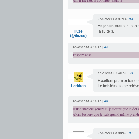
Ah, il me faut la continuer alors :)
25/02/2014 à 07:14 |
#3
Ah je suis vraiment cont
Iluze
la suite ;).
(@iluzee)
28/02/2014 à 10:25 |
#4
J'espère aussi !
25/02/2014 à 08:04 |
#5
Excellent premier tome, 
Lorhkan
Le troisième tome relèv
28/02/2014 à 10:26 |
#6
D'une manière générale, je trouve que le deux
Alors j'espère que je vais quand même prendre p
25/02/2014 à 08:42 |
#7