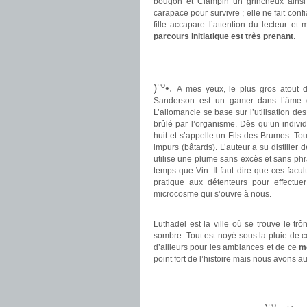
bougon et
Clampin
un grincheux ains
carapace pour survivre ; elle ne fait con
fille accapare l’attention du lecteur e
parcours initiatique est très prenant
.
.
.
)°º•.
A mes yeux, le plus gros atout 
Sanderson est un gamer dans l’âme
L’allomancie se base sur l’utilisation d
brûlé par l’organisme. Dès qu’un indivi
huit et s’appelle un Fils-des-Brumes. To
impurs (bâtards). L’auteur a su distiller 
utilise une plume sans excès et sans ph
temps que Vin. Il faut dire que ces fac
pratique aux détenteurs pour effectu
microcosme qui s’ouvre à nous.
.
Luthadel est la ville où se trouve le t
sombre. Tout est noyé sous la pluie de c
d’ailleurs pour les ambiances et de ce
mo
point fort de l’histoire mais nous avons au
.
.