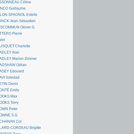
SSONNEAU Céline
ANCO Guillaume
LLON-SPAGNOL Estelle
ANCK Jean-Sébastien
ISCOMMUN Olivier G.
TTERO Pierre
let
USQUET Charlotte
ADLEY Alan
ADLEY Marion Zimmer
ADSHAW Gillian
ASEY Edouard
AVI Soledad
ETIN Denis
ONTË Emily
OOKS Max
OOKS Terry
OWN Peter
OWNE S.G.
CHANAN Col
LARD-CORDEAU Brigitte