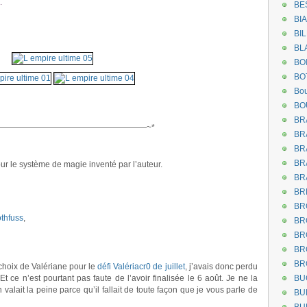
.
BE
BI
.
BI
.
BL
BO
BO
Bou
.
BO
.
BR
——————————————————~*
BR
BR
BR
ur le système de magie inventé par l’auteur.
.
BR
BR
BR
othfuss
,
BR
BR
BR
BR
e choix de Valériane pour le
défi Valériacr0 de juillet
, j’avais donc perdu
Et ce n’est pourtant pas faute de l’avoir finalisée le 6 août. Je ne la
BU
valait la peine parce qu’il fallait de toute façon que je vous parle de
BU