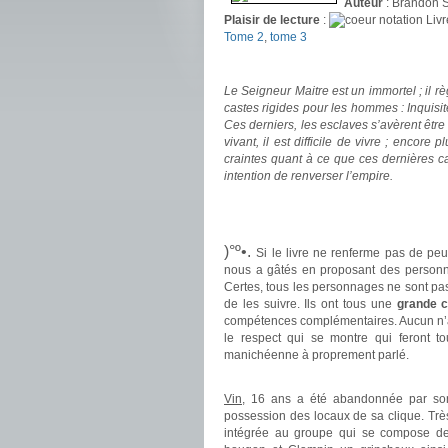
Auteur
: Brandon
Plaisir de lecture
:
Livr
Tome 2
,
tome 3
.
Le Seigneur Maitre est un immortel ; il r
castes rigides pour les hommes : Inquisit
Ces derniers, les esclaves s’avèrent être
vivant, il est difficile de vivre ; encor
craintes quant à ce que ces dernières c
intention de renverser l’empire.
.
.
)°º•.
Si le livre ne renferme pas de p
nous a gâtés en proposant des personn
Certes, tous les personnages ne sont pas
de les suivre. Ils ont tous une
grande c
compétences complémentaires. Aucun n’app
le respect qui se montre qui feront to
manichéenne à proprement parlé.
.
Vin
, 16 ans a été abandonnée par son
possession des locaux de sa clique. Très
intégrée au groupe qui se compose 