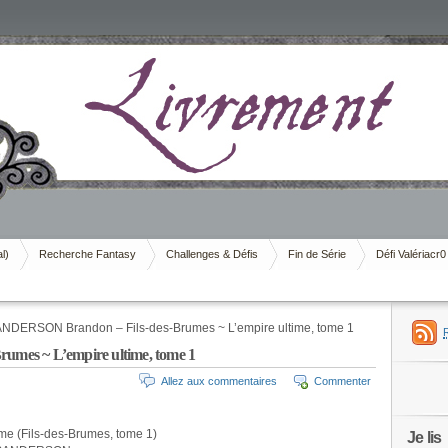
al)
Recherche Fantasy
Challenges & Défis
Fin de Série
Défi Valériacr0
NDERSON Brandon – Fils-des-Brumes ~ L’empire ultime, tome 1
mes ~ L’empire ultime, tome 1
Allez aux commentaires
Commenter
ime (Fils-des-Brumes, tome 1)
Je lis