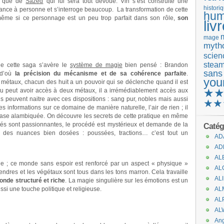
i que de
Sazed
qui lui sera tout dévoué. Vin s’est construite une
histori
fiance à personne et s’interroge beaucoup. La transformation de cette
hum
t même si ce personnage est un peu trop parfait dans son rôle,
son
liv
mage
mytho
scienc
stea
de cette saga s’avère le
système de magie
bien pensé : Brandon
sans
 d’où
la précision du mécanisme et de sa cohérence parfaite
.
you
es métaux, chacun des huit a un pouvoir qui se déclenche quand il est
★
du peut avoir accès à deux métaux, il a irrémédiablement accès aux
us peuvent naitre avec ces dispositions : sang pur, nobles mais aussi
★★
des informations sur ce domaine de manière naturelle, l’air de rien ; il
rase alambiquée. On découvre les secrets de cette pratique en même
ultés sont passionnantes, le procédé est mystérieux et demande de la
Catég
er des nuances bien dosées : poussées, tractions… c’est tout un
AD
AD
AL
rône ; ce monde sans espoir est renforcé par un aspect « physique »
AL
endres et les végétaux sont tous dans les tons marron. Cela travaille
AL
nde structuré et riche
. La magie singulière sur les émotions est un
ssi une touche politique et religieuse.
AL
AL
AL
An