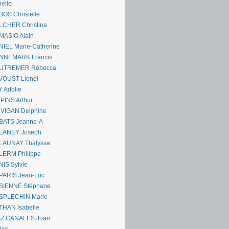
ielle
OS Christelle
LCHER Christina
MASIO Alain
IEL Marie-Catherine
NNEMARK Francis
UTREMER Rébecca
VOUST Lionel
 Adolie
PINS Arthur
 VIGAN Delphine
BATS Jeanne-A
LANEY Joseph
LAUNAY Thalyssa
LERM Philippe
IS Sylvie
PARIS Jean-Luc
SIENNE Stéphane
SPLECHIN Marie
THAN Isabelle
AZ CANALES Juan