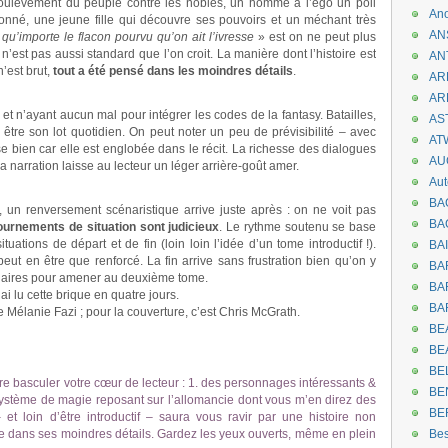
oulèvement du peuple contre les nobles, un homme à l’égo un poil
An
onné, une jeune fille qui découvre ses pouvoirs et un méchant très
AN
«
qu’importe le flacon pourvu qu’on ait l’ivresse
» est on ne peut plus
n n’est pas aussi standard que l’on croit. La manière dont l’histoire est
AN
’est brut,
tout a été pensé dans les moindres détails
.
AR
AR
t n’ayant aucun mal pour intégrer les codes de la fantasy. Batailles,
AST
 être son lot quotidien. On peut noter un peu de prévisibilité – avec
AT
e bien car elle est englobée dans le récit. La richesse des dialogues
AU
 La narration laisse au lecteur un léger arrière-goût amer.
Aut
BA
 un renversement scénaristique arrive juste après : on ne voit pas
BA
tournements de situation sont judicieux
. Le rythme soutenu se base
uations de départ et de fin (loin loin l’idée d’un tome introductif !).
BA
ut en être que renforcé. La fin arrive sans frustration bien qu’on y
BA
ndaires pour amener au deuxième tome.
BAR
ai lu cette brique en quatre jours.
BA
te Mélanie Fazi ; pour la couverture, c’est Chris McGrath.
BEA
BE
BE
ire basculer votre cœur de lecteur : 1. des personnages intéressants &
BE
système de magie reposant sur l’allomancie dont vous m’en direz des
BE
et loin d’être introductif – saura vous ravir par une histoire non
e dans ses moindres détails. Gardez les yeux ouverts, même en plein
Be