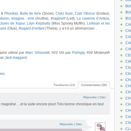
BU
BU
BU
&
Phooka
),
Bulle de livre
(Snow),
Chez Iluze
,
Clair Obscur
(Endea),
Munin
,
Imagine…erre
(Arutha),
Imaginelf
(Lelf),
La caverne d’Ankya
,
BU
ctures de Xapur
,
Lilyn Kirjahylly
(Miss Spooky Muffin),
Lorkhan et les
CA
naire
(Olya),
Regard d’enfant
(Thalia), y a-t-il un allomancien…
CA
CA
CA
CA
mpire ultime par
Marc Simonetti
,
#03 Vin par
Polingly
, #04 Mistwraith
CEC
 par
Jack-haggard
.
Cé
Cha
tasy
CH
CH
Trackbacks (13)
Commentaires (38)
CH
CH
Répondre
|
Citer
CH
st magistral… et la suite encore plus! Très bonne chronique en tout
CH
CH
Ci
CI
Répondre
|
Citer
CL