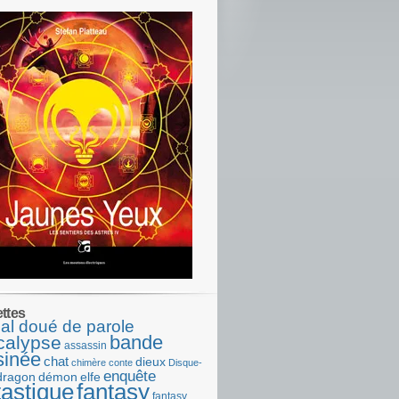
ettes
al doué de parole
bande
calypse
assassin
sinée
chat
dieux
chimère
conte
Disque-
enquête
dragon
démon
elfe
tastique
fantasy
fantasy