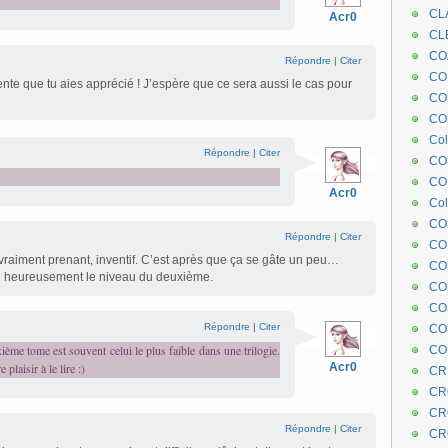
CL
Acr0
CL
CO
Répondre
|
Citer
COE
ente que tu aies apprécié ! J’espère que ce sera aussi le cas pour
CO
COL
Col
Répondre
|
Citer
CO
CO
Acr0
Col
CO
Répondre
|
Citer
CO
vraiment prenant, inventif. C’est après que ça se gâte un peu…
CO
e heureusement le niveau du deuxième.
CO
CO
Répondre
|
Citer
CO
ième tome est souvent celui le plus faible dans une trilogie.
CO
laisir à le lire :)
Acr0
CR
CR
CR
Répondre
|
Citer
CR