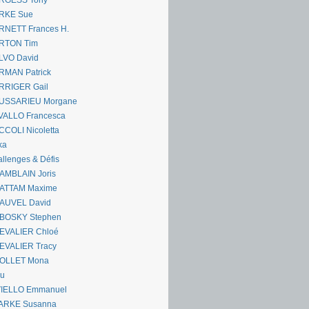
RGESS Tony
RKE Sue
RNETT Frances H.
RTON Tim
LVO David
RMAN Patrick
RRIGER Gail
USSARIEU Morgane
VALLO Francesca
COLI Nicoletta
ka
llenges & Défis
AMBLAIN Joris
ATTAM Maxime
AUVEL David
BOSKY Stephen
EVALIER Chloé
EVALIER Tracy
OLLET Mona
ou
VIELLO Emmanuel
ARKE Susanna