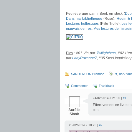
.
Peut-être que parmi Book en stock (
Dup
Dans ma bibliothèque
(Rose),
Hugin & 
Lectures trollesques
(Ptite Trolle),
Les le
mauvais genres
,
Mes lectures de l’imagi
.
Pics
:
#01 Vin par
Twilightbeta
, #02
L’e
par
LadyRoxanne7
, #05 Steel Inquisitor
.
SANDERSON Brandon
♥
,
dark fan
Commenter
Trackback
24/02/2014 à 21:00 |
#1
Effectivement ce livre e
Aurélie
cas!
Sinoir
28/02/2014 à 10:25 |
#2