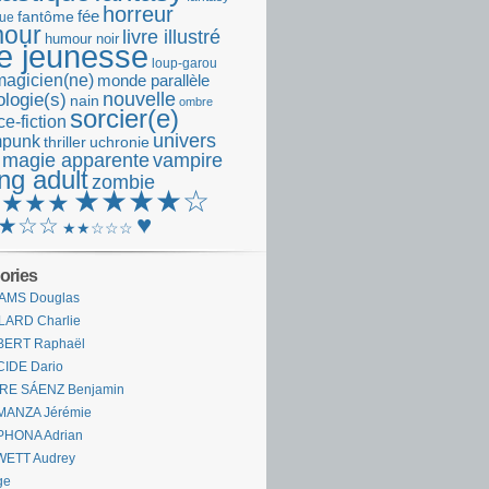
horreur
fantôme
fée
que
our
livre illustré
humour noir
re jeunesse
loup-garou
magicien(ne)
monde parallèle
nouvelle
logie(s)
nain
ombre
sorcier(e)
e-fiction
univers
mpunk
thriller
uchronie
 magie apparente
vampire
ng adult
zombie
★★★★☆
★★★★
♥
★☆☆
★★☆☆☆
ories
AMS Douglas
LARD Charlie
BERT Raphaël
CIDE Dario
IRE SÁENZ Benjamin
MANZA Jérémie
PHONA Adrian
WETT Audrey
ge