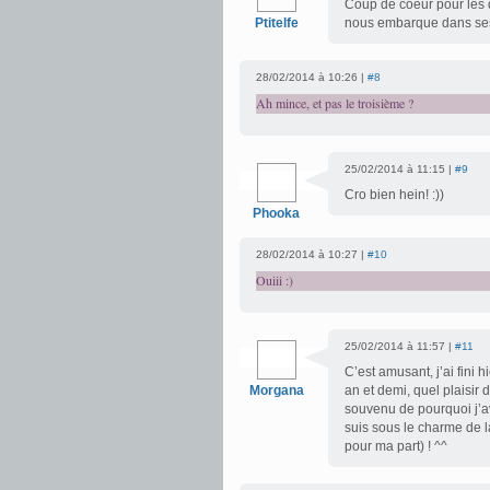
Coup de coeur pour les d
Ptitelfe
nous embarque dans ses
28/02/2014 à 10:26 |
#8
Ah mince, et pas le troisième ?
25/02/2014 à 11:15 |
#9
Cro bien hein! :))
Phooka
28/02/2014 à 10:27 |
#10
Ouiii :)
25/02/2014 à 11:57 |
#11
C’est amusant, j’ai fini h
Morgana
an et demi, quel plaisir d
souvenu de pourquoi j’ava
suis sous le charme de l
pour ma part) ! ^^