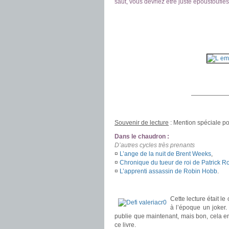
saut, vous devriez être juste époustouflés
——————
.
Souvenir de lecture
: Mention spéciale po
Dans le chaudron :
D’autres cycles très prenants
¤
L’ange de la nuit de Brent Weeks
,
¤
Chronique du tueur de roi de Patrick R
¤
L’apprenti assassin de Robin Hobb
.
.
Cette lecture était l
à l’époque un joker. 
publie que maintenant, mais bon, cela en 
ce livre.