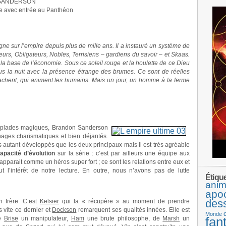
 SANDERSON
e avec entrée au Panthéon
ègne sur l’empire depuis plus de mille ans. Il a instauré un système de
eurs, Obligateurs, Nobles, Terrisiens – gardiens du savoir – et Skaas.
 la base de l’économie. Sous ce soleil rouge et la houlette de ce Dieu
e plus la nuit avec la présence étrange des brumes. Ce sont de réelles
achent, qui animent les humains. Mais un jour, un homme à la ferme
euplades magiques, Brandon Sanderson
ages charismatiques et bien déjantés.
 autant développés que les deux principaux mais il est très agréable
apacité d’évolution
sur la série : c’est par ailleurs une équipe aux
arait comme un héros super fort ; ce sont les relations entre eux et
ut l’intérêt de notre lecture. En outre, nous n’avons pas de lutte
Étiqu
anim
apo
des
 frère. C’est
Kelsier
qui la « récupère » au moment de prendre
 vite ce dernier et
Dockson
remarquent ses qualités innées. Elle est
Monde
fan
de
Brise
un manipulateur,
Ham
une brute philosophe, de
Marsh
un