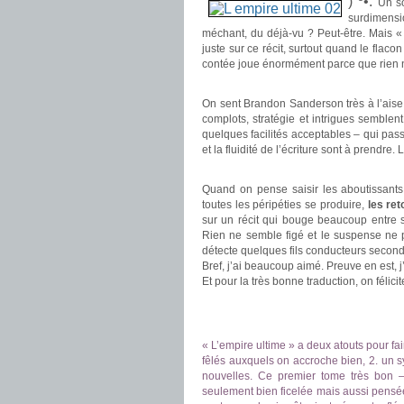
)°º•.
Un s
surdimensi
méchant, du déjà-vu ? Peut-être. Mais 
juste sur ce récit, surtout quand le flaco
contée joue énormément parce que rien n
.
On sent Brandon Sanderson très à l’aise e
complots, stratégie et intrigues semblent
quelques facilités acceptables – qui pass
et la fluidité de l’écriture sont à prendre.
.
Quand on pense saisir les aboutissants,
toutes les péripéties se produire,
les re
sur un récit qui bouge beaucoup entre sit
Rien ne semble figé et le suspense ne pe
détecte quelques fils conducteurs seco
Bref, j’ai beaucoup aimé. Preuve en est, j’
Et pour la très bonne traduction, on félici
.
.
« L’empire ultime » a deux atouts pour fa
fêlés auxquels on accroche bien, 2. un 
nouvelles. Ce premier tome très bon – 
seulement bien ficelée mais aussi pensé