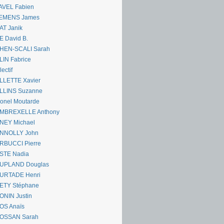
AVEL Fabien
EMENS James
AT Janik
 David B.
HEN-SCALI Sarah
IN Fabrice
lectif
LLETTE Xavier
LLINS Suzanne
onel Moutarde
MBREXELLE Anthony
NEY Michael
NNOLLY John
RBUCCI Pierre
STE Nadia
UPLAND Douglas
URTADE Henri
ETY Stéphane
ONIN Justin
OS Anaïs
OSSAN Sarah