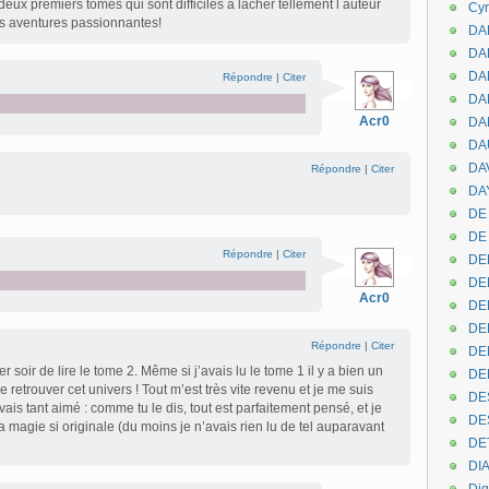
eux premiers tomes qui sont difficiles a lâcher tellement l auteur
Cyr
 aventures passionnantes!
DAB
DA
DA
Répondre
|
Citer
DAN
Acr0
DA
DA
DA
Répondre
|
Citer
DAY
DE 
DE
Répondre
|
Citer
DE
DE
Acr0
DE
DE
Répondre
|
Citer
DEN
ier soir de lire le tome 2. Même si j’avais lu le tome 1 il y a bien un
DE
e retrouver cet univers ! Tout m’est très vite revenu et je me suis
DE
is tant aimé : comme tu le dis, tout est parfaitement pensé, et je
DE
a magie si originale (du moins je n’avais rien lu de tel auparavant
DE
DI