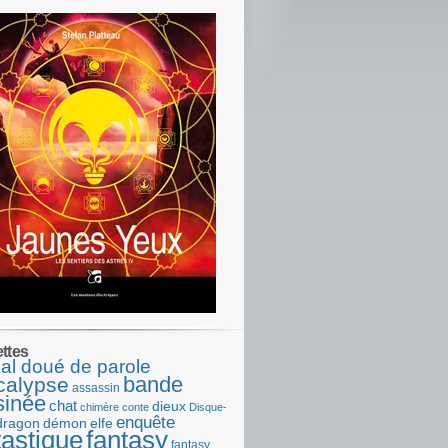
ettes
al doué de parole
bande
calypse
assassin
sinée
chat
dieux
chimère
conte
Disque-
enquête
dragon
démon
elfe
tastique
fantasy
fantasy