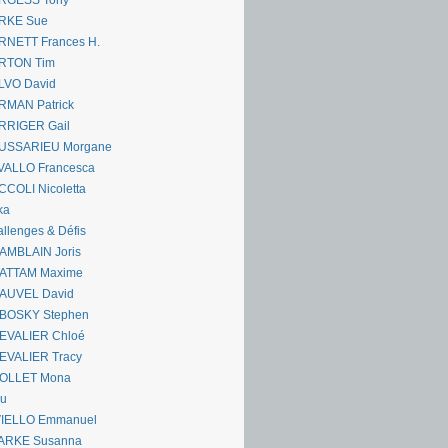
RGESS Tony
RKE Sue
RNETT Frances H.
RTON Tim
LVO David
RMAN Patrick
RRIGER Gail
USSARIEU Morgane
VALLO Francesca
COLI Nicoletta
ka
llenges & Défis
AMBLAIN Joris
ATTAM Maxime
AUVEL David
BOSKY Stephen
EVALIER Chloé
EVALIER Tracy
OLLET Mona
ou
VIELLO Emmanuel
ARKE Susanna