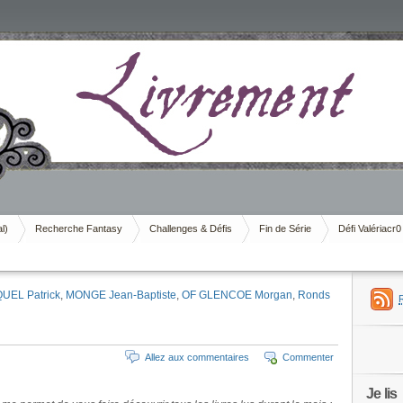
al)
Recherche Fantasy
Challenges & Défis
Fin de Série
Défi Valériacr0
UEL Patrick
,
MONGE Jean-Baptiste
,
OF GLENCOE Morgan
,
Ronds
Allez aux commentaires
Commenter
Je lis