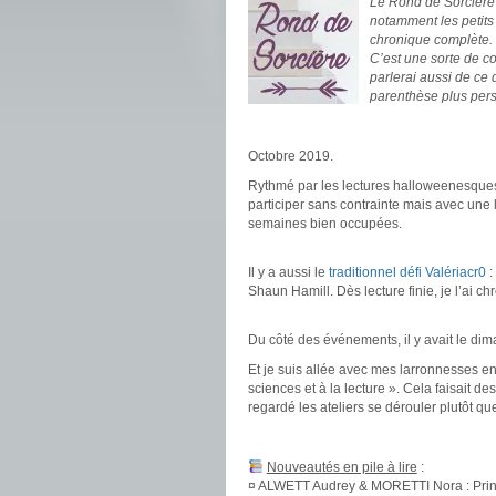
Le Rond de Sorcière m
notamment les petits
chronique complète.
C’est une sorte de c
parlerai aussi de ce
parenthèse plus pers
.
Octobre 2019.
Rythmé par les lectures halloweenesques :
participer sans contrainte mais avec une li
semaines bien occupées.
.
Il y a aussi le
traditionnel défi Valériacr0
:
Shaun Hamill. Dès lecture finie, je l’ai ch
.
Du côté des événements, il y avait le dim
Et je suis allée avec mes larronnesses en 
sciences et à la lecture ». Cela faisait d
regardé les ateliers se dérouler plutôt que
.
Nouveautés en pile à lire
:
¤ ALWETT Audrey & MORETTI Nora : Princ