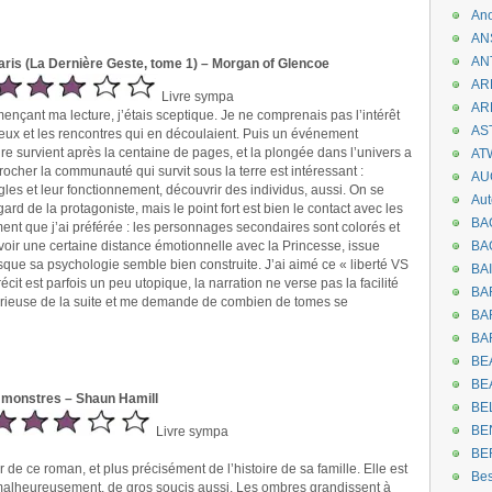
An
AN
AN
ris (La Dernière Geste, tome 1) – Morgan of Glencoe
AR
Livre sympa
AR
mençant ma lecture, j’étais sceptique. Je ne comprenais pas l’intérêt
AST
 lieux et les rencontres qui en découlaient. Puis un événement
ire survient après la centaine de pages, et la plongée dans l’univers a
AT
procher la communauté qui survit sous la terre est intéressant :
AU
les et leur fonctionnement, découvrir des individus, aussi. On se
Aut
rd de la protagoniste, mais le point fort est bien le contact avec les
BA
ément que j’ai préférée : les personnages secondaires sont colorés et
avoir une certaine distance émotionnelle avec la Princesse, issue
BA
sque sa psychologie semble bien construite. J’ai aimé ce « liberté VS
BA
récit est parfois un peu utopique, la narration ne verse pas la facilité
BA
s curieuse de la suite et me demande de combien de tomes se
BAR
BA
BEA
BE
 monstres – Shaun Hamill
BE
BE
Livre sympa
BE
 de ce roman, et plus précisément de l’histoire de sa famille. Elle est
Be
 malheureusement, de gros soucis aussi. Les ombres grandissent à