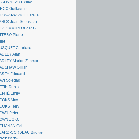
SSONNEAU Céline
ANCO Guillaume
LLON-SPAGNOL Estelle
ANCK Jean-Sébastien
ISCOMMUN Olivier G.
TTERO Pierre
let
USQUET Charlotte
ADLEY Alan
ADLEY Marion Zimmer
ADSHAW Gillian
ASEY Edouard
AVI Soledad
ETIN Denis
ONTË Emily
OOKS Max
OOKS Terry
OWN Peter
OWNE S.G.
CHANAN Col
LARD-CORDEAU Brigitte