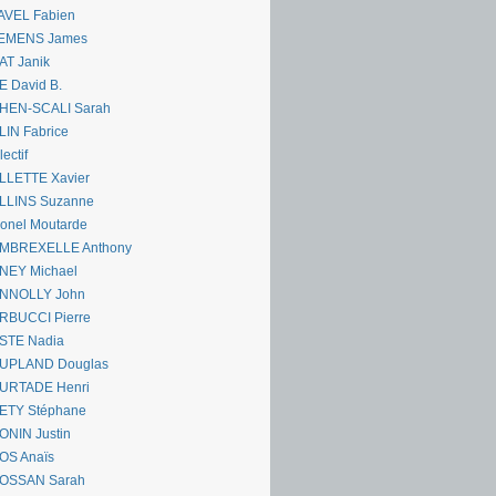
AVEL Fabien
EMENS James
AT Janik
 David B.
HEN-SCALI Sarah
IN Fabrice
lectif
LLETTE Xavier
LLINS Suzanne
onel Moutarde
MBREXELLE Anthony
NEY Michael
NNOLLY John
RBUCCI Pierre
STE Nadia
UPLAND Douglas
URTADE Henri
ETY Stéphane
ONIN Justin
OS Anaïs
OSSAN Sarah