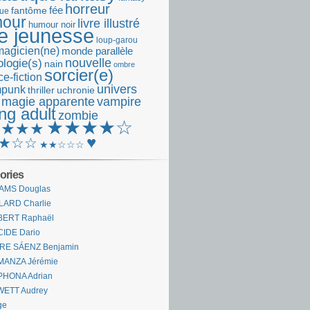
horreur
fantôme
fée
que
our
livre illustré
humour noir
re jeunesse
loup-garou
magicien(ne)
monde parallèle
nouvelle
logie(s)
nain
ombre
sorcier(e)
e-fiction
univers
mpunk
thriller
uchronie
 magie apparente
vampire
ng adult
zombie
★★★★☆
★★★★
♥
★☆☆
★★☆☆☆
ories
AMS Douglas
LARD Charlie
BERT Raphaël
CIDE Dario
IRE SÁENZ Benjamin
MANZA Jérémie
PHONA Adrian
WETT Audrey
ge