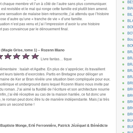
BE
t chaque membre vit l’un à côté de l’autre sans plus communiquer.
BI
est revisitée et le mal qui ronge cette famille est plutôt bien amené.
e sensation de malaise bien retranscrite, j’ai attendu que l’histoire
BI
se d’autre qu’une « tranche de vie » d’une famille.
BL
ion n’est pas venu et j’ai l’impression d’avoir lu une histoire
BO
 et pas convaincue par le dénouement final.
BO
Bou
BO
(Magie Grise, tome 1) – Rozenn Illiano
BR
BR
Livre fantas… tique
BR
mentaire : Isaïah et Agathe. En plus de s’apprécier, ils travaillent
BR
 leurs talents d’exorcistes. Partis en Bretagne pour déloger un
BR
omaine de Ker ar Bran révèle une situation bien compliquée pour eux.
BR
sotérique et underground dans lequel Rozenn Illiano nous invite par
 du roman. J’ai aimé la fluidité de l’écriture et son architecture nourrie
BR
nfin, j’ai été réceptive au cas de la maison hantée, ce fut donc une
BR
, le roman peut donc être lu de manière indépendante. Mais j’ai très
BR
dans un second tome !
BR
BR
BU
Baptiste Monge, Erlé Ferronnière, Patrick Jézéquel & Bénédicte
BU