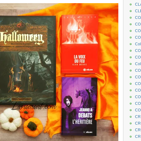
CL
CL
CO
COE
CO
COL
Col
CO
CO
Col
CO
CO
CO
CO
CO
CO
CO
CR
CR
CR
CR