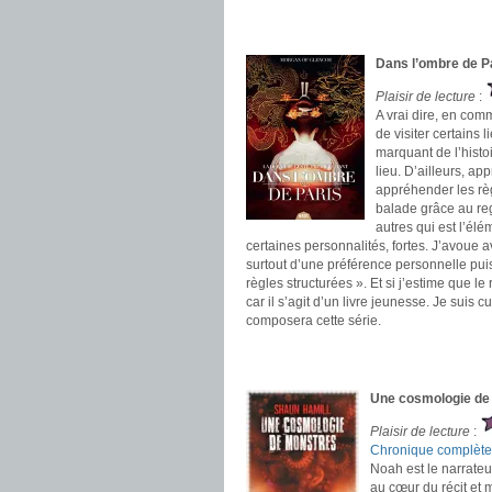
.
.
Dans l’ombre de Pa
Plaisir de lecture
:
A vrai dire, en com
de visiter certains
marquant de l’histo
lieu. D’ailleurs, ap
appréhender les règ
balade grâce au rega
autres qui est l’él
certaines personnalités, fortes. J’avoue 
surtout d’une préférence personnelle pui
règles structurées ». Et si j’estime que le 
car il s’agit d’un livre jeunesse. Je sui
composera cette série.
.
.
Une cosmologie de
Plaisir de lecture
:
Chronique complète
Noah est le narrateur
au cœur du récit et