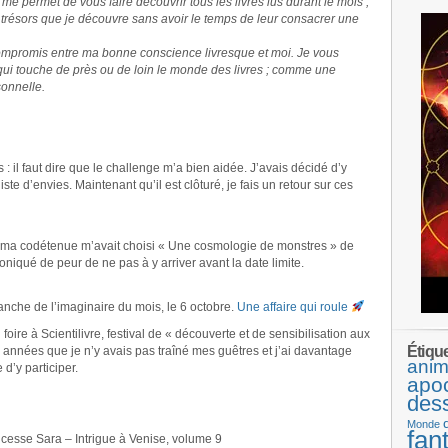
e permet de vous faire découvrir tous les livres lus durant le mois ;
 trésors que je découvre sans avoir le temps de leur consacrer une
ompromis entre ma bonne conscience livresque et moi. Je vous
 qui touche de près ou de loin le monde des livres ; comme une
onnelle.
 il faut dire que le challenge m’a bien aidée. J’avais décidé d’y
ste d’envies. Maintenant qu’il est clôturé, je fais un retour sur ces
 ma codétenue m’avait choisi « Une cosmologie de monstres » de
roniqué de peur de ne pas à y arriver avant la date limite.
anche de l’imaginaire du mois, le 6 octobre.
Une affaire qui roule
foire à Scientilivre, festival de « découverte et de sensibilisation aux
Étiqu
es années que je n’y avais pas traîné mes guêtres et j’ai davantage
anim
 d’y participer.
apo
des
Monde
fan
esse Sara – Intrigue à Venise, volume 9