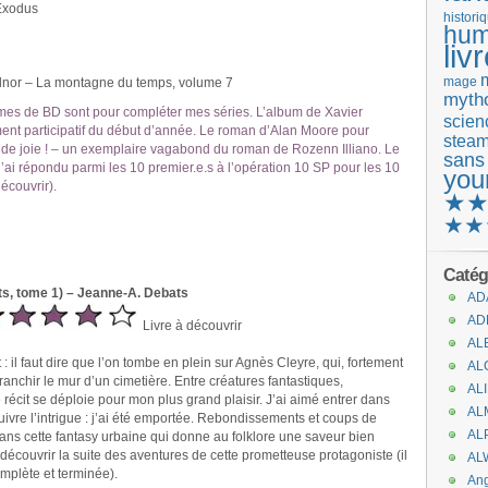
 Exodus
histori
hum
liv
mage
nor – La montagne du temps, volume 7
mytho
umes de BD sont pour compléter mes séries. L’album de Xavier
scienc
ement participatif du début d’année. Le roman d’Alan Moore pour
stea
nde joie ! – un exemplaire vagabond du roman de Rozenn Illiano. Le
sans
j’ai répondu parmi les 10 premier.e.s à l’opération 10 SP pour les 10
you
écouvrir).
★
★★
Catég
ts, tome 1) – Jeanne-A. Debats
AD
AD
Livre à découvrir
AL
: il faut dire que l’on tombe en plein sur Agnès Cleyre, qui, fortement
AL
ranchir le mur d’un cimetière. Entre créatures fantastiques,
AL
e récit se déploie pour mon plus grand plaisir. J’ai aimé entrer dans
AL
suivre l’intrigue : j’ai été emportée. Rebondissements et coups de
AL
ans cette fantasy urbaine qui donne au folklore une saveur bien
 découvrir la suite des aventures de cette prometteuse protagoniste (il
AL
omplète et terminée).
An