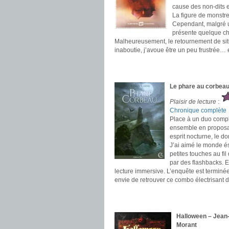
cause des non-dits e
La figure de monstre 
Cependant, malgré un
présente quelque cho
Malheureusement, le retournement de situat
inaboutie, j’avoue être un peu frustrée…
.
.
Le phare au corbeau 
Plaisir de lecture
:
Chronique complète
Place à un duo complé
ensemble en proposant
esprit nocturne, le d
J’ai aimé le monde é
petites touches au fil
par des flashbacks. E
lecture immersive. L’enquête est terminée
envie de retrouver ce combo électrisant 
.
.
Halloween – Jean-
Morant