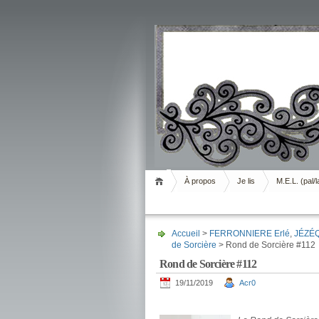
Livrement
À propos
Je lis
M.E.L. (pal/l
Accueil
>
FERRONNIERE Erlé
,
JÉZÉQ
de Sorcière
> Rond de Sorcière #112
Rond de Sorcière #112
19/11/2019
Acr0