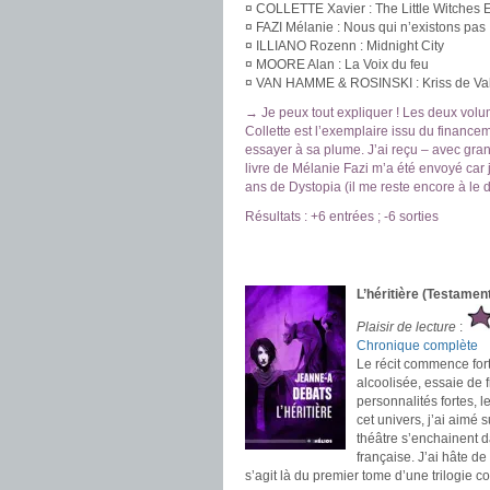
¤ COLLETTE Xavier : The Little Witches
¤ FAZI Mélanie : Nous qui n’existons pas
¤ ILLIANO Rozenn : Midnight City
¤ MOORE Alan : La Voix du feu
¤ VAN HAMME & ROSINSKI : Kriss de Val
→ Je peux tout expliquer ! Les deux vol
Collette est l’exemplaire issu du financ
essayer à sa plume. J’ai reçu – avec gra
livre de Mélanie Fazi m’a été envoyé car 
ans de Dystopia (il me reste encore à le d
Résultats : +6 entrées ; -6 sorties
.
.
L’héritière (Testamen
Plaisir de lecture
:
Chronique complète
Le récit commence fort 
alcoolisée, essaie de f
personnalités fortes, l
cet univers, j’ai aimé 
théâtre s’enchainent d
française. J’ai hâte de
s’agit là du premier tome d’une trilogie c