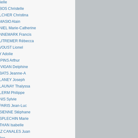
ielle
OS Christelle
LCHER Christina
MASIO Alain
IEL Marie-Catherine
NNEMARK Francis
UTREMER Rébecca
VOUST Lionel
 Adolie
PINS Arthur
 VIGAN Delphine
BATS Jeanne-A
LANEY Joseph
LAUNAY Thalyssa
LERM Philippe
IS Sylvie
PARIS Jean-Luc
SIENNE Stéphane
SPLECHIN Marie
THAN Isabelle
AZ CANALES Juan