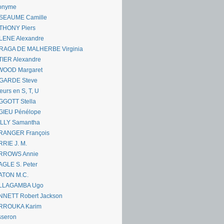
onyme
SEAUME Camille
THONY Piers
LENE Alexandre
RAGA DE MALHERBE Virginia
IER Alexandre
WOOD Margaret
GARDE Steve
eurs en S, T, U
GGOTT Stella
GIEU Pénélope
ILLY Samantha
RANGER François
RIE J. M.
RROWS Annie
GLE S. Peter
ATON M.C.
LLAGAMBA Ugo
NNETT Robert Jackson
RROUKA Karim
sseron