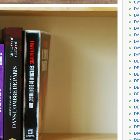
Cyr
DAB
DA
DA
DAN
DA
DA
DA
DAY
DE 
DE
DE
DE
DE
DE
DEN
DE
DE
DE
DE
DI