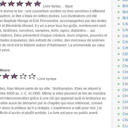
BU
BU
Livre fantas… tique
tré donne le ton : une couverture sombre où trois sorcières s’affairent
BU
ron, le titre s’étale en lettres dorées. Les illustrations ont été
BU
an-Baptiste Monge et Erlé Ferronnière, accompagnées par des textes
CA
l et Bénédicte Morant. Il y en a pour tous les goûts, nombreuses sont
CA
ns, fantômes, sorcières, vampires, trolls, ogres, diablotins… qui
riptions. Elles présentent chaque créature, leurs origines, pouvoirs et
CA
ballades populaires, des extraits de contes, des morceaux de poèmes
CA
e du récit est le folklore autour d’Halloween. La promenade au cœur
CA
s yeux.
CEC
Cé
Cha
n Moore
CH
CH
Livre sympa
CH
les, Alan Moore parle de sa ville : Northampton. Elles se situent à
CH
ntre 4000 av. J.-C. et 1995. Même si elles peuvent se lire de manière
CH
nt interconnectées grâce à une clé qui apparait au/à la lecteurice au
CH
ossible aussi de démarrer par le chapitre qui nous intéresse, conseil
dans la préface qu’il a rédigée. L’expérience a raté pour moi, j’ai
CH
fficile d’accès et plutôt sordide. Le livre est pour un public averti.
Ci
CI
CL