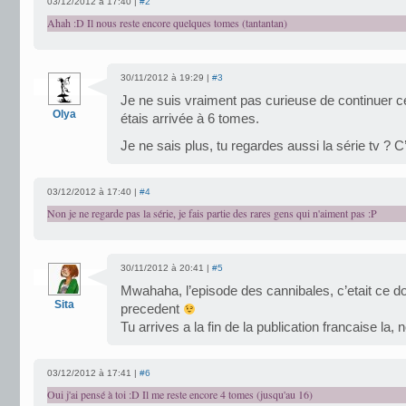
03/12/2012 à 17:40 |
#2
Ahah :D Il nous reste encore quelques tomes (tantantan)
30/11/2012 à 19:29 |
#3
Je ne suis vraiment pas curieuse de continuer cet
Olya
étais arrivée à 6 tomes.
Je ne sais plus, tu regardes aussi la série tv ? C
03/12/2012 à 17:40 |
#4
Non je ne regarde pas la série, je fais partie des rares gens qui n'aiment pas :P
30/11/2012 à 20:41 |
#5
Mwahaha, l’episode des cannibales, c’etait ce dont
Sita
precedent
Tu arrives a la fin de la publication francaise la, 
03/12/2012 à 17:41 |
#6
Oui j'ai pensé à toi :D Il me reste encore 4 tomes (jusqu'au 16)