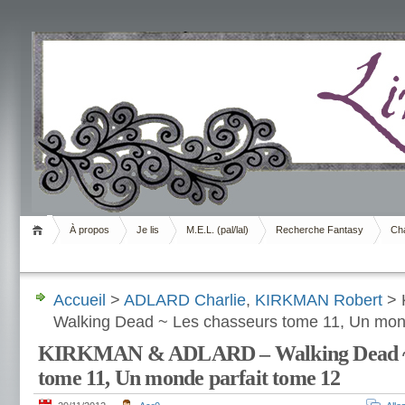
Livrement
À propos
Je lis
M.E.L. (pal/lal)
Recherche Fantasy
Cha
Accueil
>
ADLARD Charlie
,
KIRKMAN Robert
> 
Walking Dead ~ Les chasseurs tome 11, Un mond
KIRKMAN & ADLARD – Walking Dead ~ 
tome 11, Un monde parfait tome 12