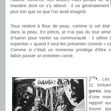
manière dont on s’y attend : il va généralement
plus loin que ce que l’on avait imaginé.
.
Tous restent à fleur de peau, comme si cet état 
dans la peau. En précis, je n’ai pas du tout aim
d’Aaron
pour vanter sa communauté : il utilise l
expertise » quand il veut les présenter comme « can
Comme si c’était un immense privilège d’être sél
falloir passer un entretien corsé.
.
.
)°º•.
Les 
11 inclu
gores
, so
d’une mar
rapport au
trouve qu