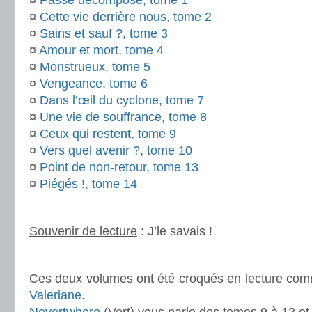
¤
Passé décomposé, tome 1
¤
Cette vie derrière nous, tome 2
¤
Sains et sauf ?, tome 3
¤
Amour et mort, tome 4
¤
Monstrueux, tome 5
¤
Vengeance, tome 6
¤
Dans l’œil du cyclone, tome 7
¤
Une vie de souffrance, tome 8
¤
Ceux qui restent, tome 9
¤
Vers quel avenir ?, tome 10
¤
Point de non-retour, tome 13
¤
Piégés !, tome 14
.
Souvenir de lecture
: J’le savais !
.
Ces deux volumes ont été croqués en lecture co
Valeriane
.