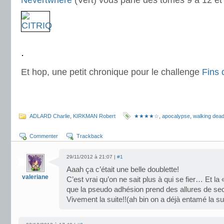
Nevertwhere
(Vert) vous parle des tomes 9 à 12 e
.
.
Et hop, une petit chronique pour le challenge
Fins
.
.
ADLARD Charlie
,
KIRKMAN Robert
★★★★☆
,
apocalypse
,
walking dea
Commenter
Trackback
29/11/2012 à 21:07 |
#1
Aaah ça c’était une belle doublette!
valeriane
C’est vrai qu’on ne sait plus à qui se fier… Et l
que la pseudo adhésion prend des allures de s
Vivement la suite!!(ah bin on a déjà entamé la sui