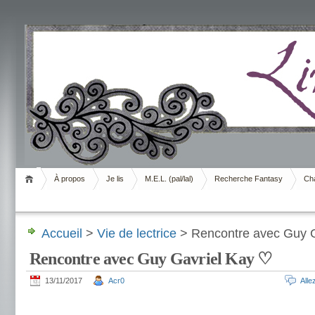
Livrement
À propos
Je lis
M.E.L. (pal/lal)
Recherche Fantasy
Cha
Accueil
>
Vie de lectrice
> Rencontre avec Guy G
Rencontre avec Guy Gavriel Kay ♡
13/11/2017
Acr0
All
.