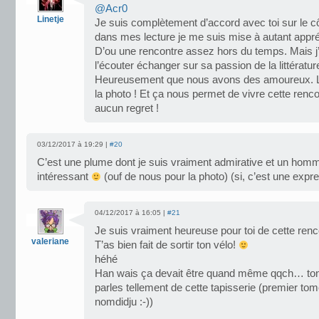
@Acr0
Linetje
Je suis complètement d’accord avec toi sur le cô
dans mes lecture je me suis mise à autant appréci
D’ou une rencontre assez hors du temps. Mais j’a
l’écouter échanger sur sa passion de la littératur
Heureusement que nous avons des amoureux. Le
la photo ! Et ça nous permet de vivre cette renc
aucun regret !
03/12/2017 à 19:29 |
#20
C’est une plume dont je suis vraiment admirative et un homm
intéressant
(ouf de nous pour la photo) (si, c’est une expr
04/12/2017 à 16:05 |
#21
Je suis vraiment heureuse pour toi de cette renc
valeriane
T’as bien fait de sortir ton vélo!
héhé
Han wais ça devait être quand même qqch… ton
parles tellement de cette tapisserie (premier t
nomdidju :-))