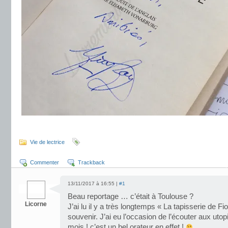
.
Vie de lectrice
Commenter
Trackback
13/11/2017 à 16:55 |
#1
Beau reportage … c’était à Toulouse ?
Licorne
J’ai lu il y a très longtemps « La tapisserie de F
souvenir. J’ai eu l’occasion de l’écouter aux uto
mois ! c’est un bel orateur en effet !