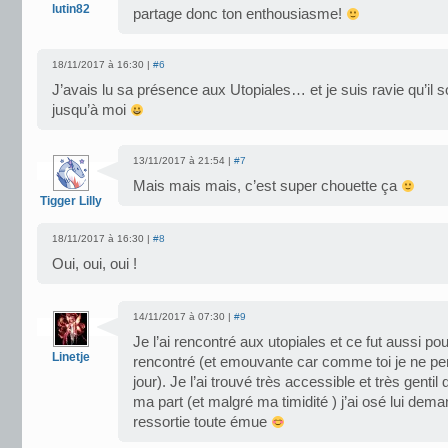
lutin82
partage donc ton enthousiasme!
18/11/2017 à 16:30 |
#6
J’avais lu sa présence aux Utopiales… et je suis ravie qu’il s
jusqu’à moi
13/11/2017 à 21:54 |
#7
Mais mais mais, c’est super chouette ça
Tigger Lilly
18/11/2017 à 16:30 |
#8
Oui, oui, oui !
14/11/2017 à 07:30 |
#9
Je l’ai rencontré aux utopiales et ce fut aussi po
Linetje
rencontré (et emouvante car comme toi je ne pen
jour). Je l’ai trouvé très accessible et très gent
ma part (et malgré ma timidité ) j’ai osé lui dema
ressortie toute émue