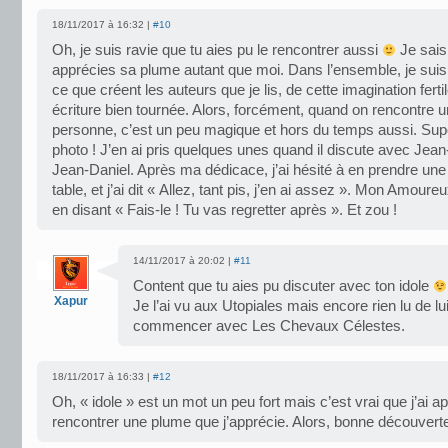
18/11/2017 à 16:32 |
#10
Oh, je suis ravie que tu aies pu le rencontrer aussi
Je sais
apprécies sa plume autant que moi. Dans l’ensemble, je suis
ce que créent les auteurs que je lis, de cette imagination fertil
écriture bien tournée. Alors, forcément, quand on rencontre un
personne, c’est un peu magique et hors du temps aussi. Supe
photo ! J’en ai pris quelques unes quand il discute avec Jea
Jean-Daniel. Après ma dédicace, j’ai hésité à en prendre une
table, et j’ai dit « Allez, tant pis, j’en ai assez ». Mon Amoure
en disant « Fais-le ! Tu vas regretter après ». Et zou !
14/11/2017 à 20:02 |
#11
Content que tu aies pu discuter avec ton idole
Xapur
Je l’ai vu aux Utopiales mais encore rien lu de lu
commencer avec Les Chevaux Célestes.
18/11/2017 à 16:33 |
#12
Oh, « idole » est un mot un peu fort mais c’est vrai que j’ai a
rencontrer une plume que j’apprécie. Alors, bonne découverte