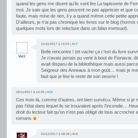
quand les gens me disent qu’ils vont lire La tapisserie de Fi
moi. Je sais que les gens peuvent ne pas apprécier et que c
faute, mais mine de rien, il y a quand même cette petite app
D’ailleurs, je n’ai pas chroniqué les livres sur le blog (hormis 
quelques mots lors de relecture dans un bilan mensuel).
22/11/2017 à 10:03 |
#17
Belle rencontre ! (et vache ça c’est du livre survi
Vert
Je n’avais jamais pu venir à bout de Fionavar, d
avait disparu de la bibliothèque mais aussi parc
Seigneur des Anneaux à mon goût… mais je me ré
faut que je lise le reste de son oeuvre !
29/11/2017 à 19:35 |
#18
Ces trois-là, comme d’autres, ont bien survécu. Même si je n
pas l’état dans lequel ils se trouvaient après l’incendie… He
droit du lecteur fait qu’on n’est pas obligé de tous accroche
romans
02/12/2017 à 08:39 |
#19