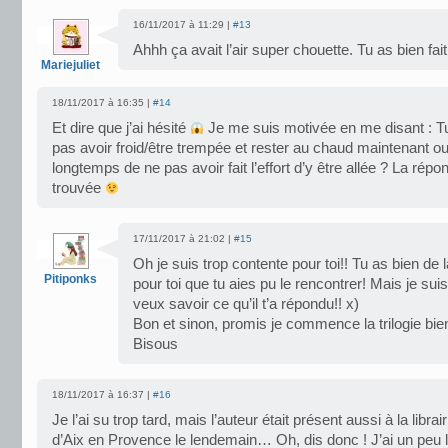
16/11/2017 à 11:29 |
#13
Ahhh ça avait l’air super chouette. Tu as bien fait
Mariejuliet
18/11/2017 à 16:35 |
#14
Et dire que j’ai hésité
Je me suis motivée en me disant : T
pas avoir froid/être trempée et rester au chaud maintenant ou
longtemps de ne pas avoir fait l’effort d’y être allée ? La répon
trouvée
17/11/2017 à 21:02 |
#15
Oh je suis trop contente pour toi!! Tu as bien de 
Pitiponks
pour toi que tu aies pu le rencontrer! Mais je su
veux savoir ce qu’il t’a répondu!! x)
Bon et sinon, promis je commence la trilogie bient
Bisous
18/11/2017 à 16:37 |
#16
Je l’ai su trop tard, mais l’auteur était présent aussi à la libra
d’Aix en Provence le lendemain… Oh, dis donc ! J’ai un peu 