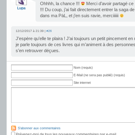
Ohhhh, la chance !!!
Merci d’avoir partagé c
Lupa
!!! Du coup, j’ai fait directement entrer la saga 
dans ma PàL, et j’en suis ravie, merciiiiii
12/12/2017 à 21:39 |
#26
J’espère qu’elle te plaira ! J’ai toujours un petit pincement e
je parle toujours de ces livres qui m’animent à des personne
s’en retrouver déçues.
Nom (requis)
E-Mail (ne sera pas publié) (requis)
Site internet
S'abonner aux commentaires
Prévenez-moi de tous les nouveaux commentaires par e-mail.